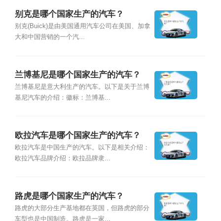
别克是哪个国家生产的汽车？
别克(Buick)是由美国通用汽车公司在美国、加拿
大和中国营销的一个汽...
兰博基尼是哪个国家生产的汽车？
兰博基尼是意大利生产的汽车。以下是关于兰博
基尼汽车的介绍：徽标：兰博基...
欧拉汽车是哪个国家生产的汽车？
欧拉汽车是中国生产的汽车。以下是相关介绍：
欧拉汽车品牌介绍：欧拉品牌隶...
路虎是哪个国家生产的汽车？
路虎的大部分生产基地都在英国，但路虎的部分
车型也是中国制造。路虎是一家...