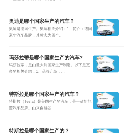
奥迪是哪个国家生产的汽车？
奥迪是德国生产。奥迪相关介绍：1、简介：德国
豪华汽车品牌，其标志为四个...
玛莎拉蒂是哪个国家生产的汽车?
玛莎拉蒂，是由意大利国家生产制造。以下是更
多的相关介绍：1、品牌介绍：...
特斯拉是哪个国家生产的汽车？
特斯拉（Tesla）是美国生产的汽车，是一款新能
源汽车品牌。由来自硅谷...
特斯拉是哪个国家生产的？