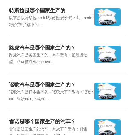
特斯拉是哪个国家生产的
以下是以特斯拉model3为例进行介绍：1、model
3是特斯拉旗下的...
路虎汽车是哪个国家生产的？
路虎汽车是英国生产的，其车型有：揽胜运动
型、路虎揽胜Rangerove...
讴歌汽车是哪个国家生产的？
讴歌汽车是日本生产的，讴歌旗下车型有：讴歌r
dx、讴歌cdx、讴歌rl...
雷诺是哪个国家生产的汽车？
雷诺是法国生产的汽车，其旗下车型有：科雷