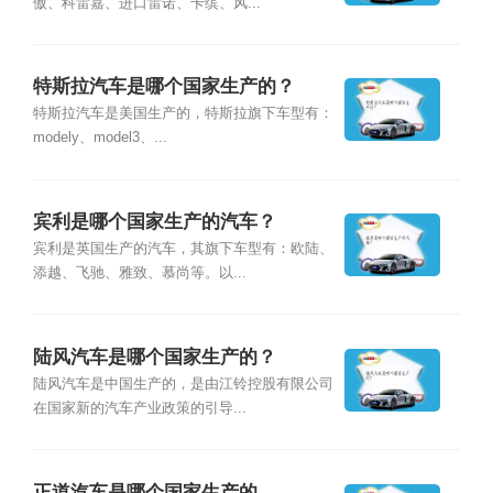
傲、科雷嘉、进口雷诺、卡缤、风...
特斯拉汽车是哪个国家生产的？
特斯拉汽车是美国生产的，特斯拉旗下车型有：
modely、model3、...
宾利是哪个国家生产的汽车？
宾利是英国生产的汽车，其旗下车型有：欧陆、
添越、飞驰、雅致、慕尚等。以...
陆风汽车是哪个国家生产的？
陆风汽车是中国生产的，是由江铃控股有限公司
在国家新的汽车产业政策的引导...
正道汽车是哪个国家生产的