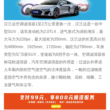
汉兰达空调滤清器1至2万公里更换一次，汉兰达是一款中
型SUV，该车发动机为2.0TL4，进气形式为涡轮增压，最
大马力为220ps，最大扭矩为350nm。汉兰达的长宽高分别
为4890mm、1925mm、1720mm，轴距为2790mm，车身
类型为5门5座SUV，变速箱为6挡手自一体。空调滤清器俗
称花粉滤清器，汽车空调滤清器的作用是：过滤从外界进
入车厢内部的空气使空气的洁净度提高，一般的过滤物质
是指空气中所包含的杂质，微小颗粒物、花粉、细菌、工
业废气和灰尘等。