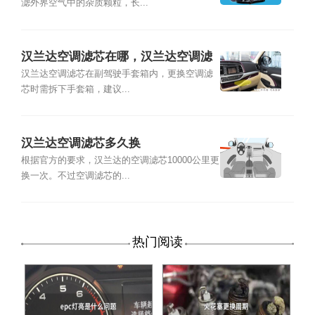
滤外界空气中的杂质颗粒，长...
汉兰达空调滤芯在哪，汉兰达空调滤
芯多久换
汉兰达空调滤芯在副驾驶手套箱内，更换空调滤
芯时需拆下手套箱，建议...
汉兰达空调滤芯多久换
根据官方的要求，汉兰达的空调滤芯10000公里更
换一次。不过空调滤芯的...
热门阅读