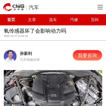
汽车
首页
文章
选车
汽修
百科
氧传感器坏了会影响动力吗
2020-12-27 01:55:16
孙新利
我要咨询
汽车维修技师