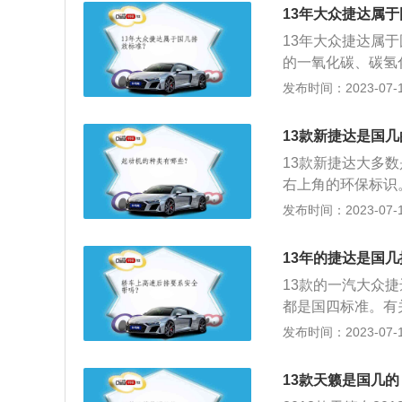
的健康保驾护航。13
13年大众捷达属
m，轴距为2603
13年大众捷达属
w，最大扭矩为16
的一氧化碳、碳氢
为例，这款车是一款紧
发布时间：2023-07-17
m，轴距为2630
式切换、发动机启
13款新捷达是国几
机电子防盗、自动
13款新捷达大多
右上角的环保标识
C和NOx（碳氢
发布时间：2023-07-17
定。13款新捷达长宽
m。该车共有1.4L
13年的捷达是国
款车型，搭载大众新
13款的一汽大众
都是国四标准。有
（一氧化碳）、H
发布时间：2023-07-17
害气体含量的规定
x（碳氢化合物和
13款天籁是国几的
在燃烧作功过程中