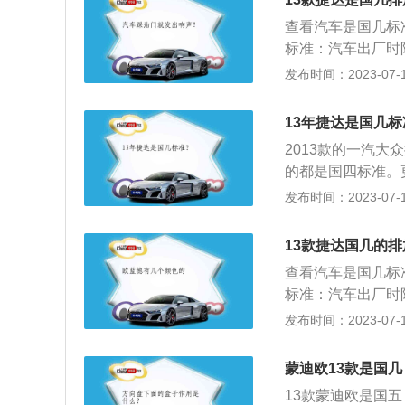
点：大众捷达在中
查看汽车是国几标
以其独到的产品设
标准：汽车出厂时
品个性。
查找随车清单，在
发布时间：2023-07-17
气排放物标准；4
输入发动机后6位
13年捷达是国几标
保护标志背面有明
2013款的一汽
的都是国四标准。
CO（一氧化碳）、
发布时间：2023-07-17
有害气体含量的规
在的欧洲I号改为欧洲
13款捷达国几的排
指从废气中排出的C
查看汽车是国几标
（微粒，碳烟）等
标准：汽车出厂时
体。这些有害气体
查找随车清单，在
发布时间：2023-07-17
充足时会产生CO
气排放物标准；4
燃料中未燃烧的物
输入发动机后6位
得及燃烧就被排放
蒙迪欧13款是国几
保护标志背面有明
也是燃油燃烧时缺
13款蒙迪欧是国