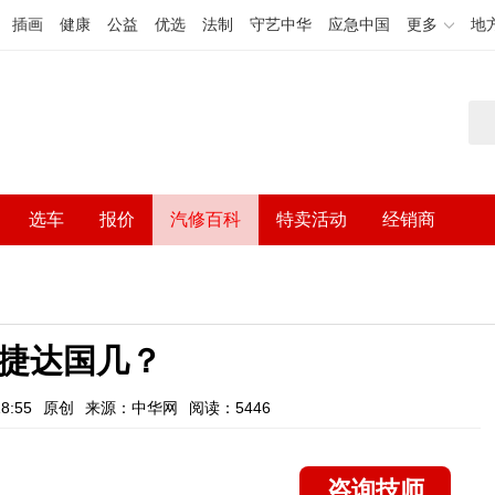
插画
健康
公益
优选
法制
守艺中华
应急中国
更多
地
选车
报价
汽修百科
特卖活动
经销商
款捷达国几？
8:55
原创
来源：中华网
阅读：5446
咨询技师