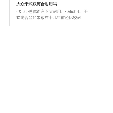
室，最后形成废气排出，就可以让三元
无法制作，需要将车辆送到修理厂或4s
造成烧机油。<&list>3、机油粘度。使用
大众干式双离合耐用吗
催化器得到清洗，排气管堵塞的情况就
店；<&list>2.车辆半轴套管防尘罩破
机油粘度过小的话，同样会有烧机油现
<&list>总体而言不太耐用。<&list>1、干
能够得到解决。
裂，破裂后会出现漏油现象，使半轴磨
象，机油粘度过小具有很好的流动性，
式离合器如果放在十几年前还比较耐
损严重，磨损的半轴容易损坏，产生异
容易窜入到气缸内，参与燃烧。<&list>
用，但是由于现在的汽车发动机动力输
响；<&list>3.稳定器的转向胶套和球头
4、机油量。机油量过多，机油压力过
出越来越高，使得干式离合器散热不足
老化，一般是使用时间过长造成的。解
大，会将部分机油压入气缸内，也会出
的缺陷也逐渐暴露出来。<&list>2、由于
决方法是更换新的质量好的转向橡胶套
现烧机油。<&list>5、机油滤清器堵塞：
干式双离合的工作环境暴露在空气中，
和球头。
会导致进气不畅，使进气压力下降，形
而离合器的散热也是通离合器罩上面的
成负压，使机油在负压的情况下吸入燃
几个小孔来进行散热。但是在行驶过程
烧室引起烧机油。<&list>6、正时齿轮或
中变速箱需要换挡，就不得不使得离合
链条磨损：正时齿轮或链条的磨损会引
器频繁工作。<&list>3、长时间的低速行
起气阀和曲轴的正时不同步。由于轮齿
驶以及过于频繁的启停，导致离合器的
或链条磨损产生的过量侧隙，使得发动
温度不断升高，而低速行驶时空气流动
机的调节无法实现：前一圈的正时和下
效率不高，无法将离合器中的热量有效
一圈可能就不一样。当气阀和活塞的运
的带走，导致离合器内部的温度不断升
动不同步时，会造成过大的机油消耗。
高，加速离合器的磨损。
解决方法：更换正时齿轮或链条。<&list
>7、内垫圈、进风口破裂：新的发动机
设计中，经常采用各种由金属和其他材