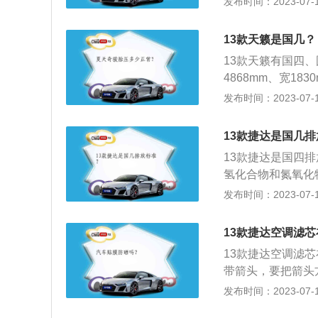
发布时间：2023-07-17
悬架，后悬架是多
81ps，最大功率
13款天籁是国几？
箱。
13款天籁有国四
4868mm、宽18
容积为516l，
发布时间：2023-07-17
面，天籁搭载了2.5
讯息显示系统、蓝牙系
13款捷达是国几
ngs智行语音辨识
13款捷达是国四
氢化合物和氮氧化
是：长4487mm、
发布时间：2023-07-17
20mm，油箱容积为
w，最大扭矩是16
13款捷达空调滤
13款捷达空调滤
带箭头，要把箭头
分，当空气通过风
发布时间：2023-07-17
气、灰尘、粉末、