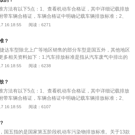
国曾率先应用世界上最先进的5气阀多点电子喷射发动机，并
准方法有以下5点：1、查看机动车合格证，其中详细记载排放
计性能和全方位的安全技术装备，形成捷达系列轿车鲜明的产
附带车辆合格证，车辆合格证中明确记载车辆排放标准；2、
车辆信息栏中找到车辆排放标准；3、查看一致性证书，有废
 16:18:55
阅读：6271
、登录网址查询，在主页找到公众查询平台：输入车辆vin码，
就可以查到；5、检查车辆环保标志：在汽车前挡风玻璃上环境
准？
显标志。
大众捷达车型除北上广等地区销售的部分车型是国五外，其他地区
更多相关资料如下：1.汽车排放标准是指从汽车废气中排出的
HC+NOx（碳氢化合物和氮氧化物）、PM（微粒，碳烟）等
 16:18:55
阅读：6238
定。从2004年1月1日起，北京将对机动车的尾气排放标准由现
II号，到2008年，则正式实施欧洲III号标准。2.汽车排放是
放？
O（一氧化碳）、HC+NOx（碳氢化合物和氮氧化物）、PM
准方法有以下5点：1、查看机动车合格证，其中详细记载排放
有害气体。它们都是发动机在燃烧作功过程中产生的有害气
附带车辆合格证，车辆合格证中明确记载车辆排放标准；2、
产生的原因各异，CO是燃油氧化不完全的中间产物，当氧气不
车辆信息栏中找到车辆排放标准；3、查看一致性证书，有废
 16:18:55
阅读：6107
，混合气浓度大及混合气不均匀都会使排气中的CO增加。HC是
、登录网址查询，在主页找到公众查询平台：输入车辆vin码，
质，由于混合气不均匀、燃烧室壁冷等原因造成部分燃油未来
就可以查到；5、检查车辆环保标志：在汽车前挡风玻璃上环境
出去。NOx是燃料（汽油）在燃烧过程中产生的一种物质。PM
？
显标志。
氧产生的一种物质，其中以柴油机最明显。因为柴油机采用压
五，国五指的是国家第五阶段机动车污染物排放标准。关于13款