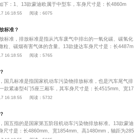
温高压下裂解更容易产生大量肉眼看得见的碳烟。
下：1、13款蒙迪欧属于中型车，车身尺寸是：长4860m
高1480mm，轴距为2850mm，油箱容积为62l，整备质量为154
 16:18:55
阅读：6075
款蒙迪欧前悬架是麦弗逊式独立悬架，后悬架是多连杆式独立悬架，
轮增压发动机，最大马力是181ps，最大功率是133kw，最大扭矩
排放标准？
匹配的是6挡手自一体变速箱。
排放标准，排放标准是指从汽车废气中排出的一氧化碳、碳氢化
微粒、碳烟有害气体的含量。13款捷达车身尺寸是：长4487m
高1470mm，轴距为2603mm，最小离地间隙为120mm，油箱
 16:18:55
阅读：5765
款捷达搭载了1.6l自然吸气发动机，最大功率是81kw，最大扭矩是
匹配的是5挡手动变速箱，其采用的前悬挂类型是麦弗逊式独立悬
？
复合扭力梁式非独立悬挂。
四，国几标准是指国家机动车污染物排放标准，也是汽车尾气排
一款紧凑型4门5座三厢车，其车身尺寸是：长4515mm、宽17
mm，轴距为2600mm。13款凯越搭载了1.5L自然吸气发动机和5
 16:18:55
阅读：5732
大功率是83千瓦，最大扭矩是141牛米，其驱动方式是前置前
麦弗逊式独立悬架，后悬架使用了双连杆独立悬架。
？
五，国五指的是国家第五阶段机动车污染物排放标准。13款蒙迪
寸是：长4860mm、宽1854mm、高1480mm，轴距为285
62l，整备质量为1540kg。13款蒙迪欧前悬架是麦弗逊式独立