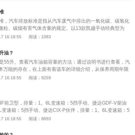
准
标准，汽车排放标准是指从汽车废气中排出的一氧化碳、碳氢化
微粒、碳烟有害气体含量的规定。以13款凯越手动经典型为
，车身尺寸是：长4515mm、宽1725mm、高1445mm，轴
 16:18:55
阅读：1083
箱容积为60l。13款凯越手动经典型搭载了1.5l自然吸气发动
kw，最大功率转速是每分钟6000rpm，最大扭矩是141牛米。
少升油？
网）
称是55升。查看汽车油箱容量的方法：通过说明书进行查看，汽
本万能的存在，在上面有着该车的详细介绍，从保养周期年限
介绍，车主可以根据该容量进行加油，而且最好不要超过安全
 16:18:55
阅读：9259
算单位：国际标准都是用L为汽车油箱容量的计算单位，在不
油箱容量有相应的标准。在本国规定汽车油箱容量在百分之95
据实际情况而定实际的容量一般都大于标称容量。
IF前卫型，排量：1。6L变速箱：5挡手动、捷达GDF-V柴油
L变速箱：5挡手动、捷达CIX-P伙伴，排量：1。6L变速箱：5
体说明：大众捷达Jetta是德国大众汽车集团在中国的合资企业
 16:18:55
阅读：8893
司生产汽车品牌捷达Jetta-MK1)于1979年在欧洲上市新款捷
19日在成都上市全新捷达已于2013年3月9日在深圳上市。车辆特
排放的？