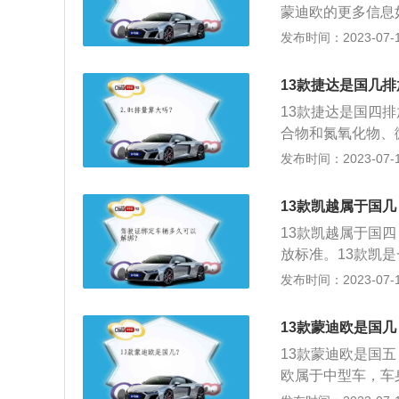
燃方式，柴油在高
蒙迪欧的更多信息如
m、宽1854mm、
发布时间：2023-07-17
0kg。2、13
其搭载了1.5l涡
13款捷达是国几
是240nm，与其
13款捷达是国四
合物和氮氧化物、
m、宽1706mm、
发布时间：2023-07-17
容积为55l。13
160nm，与其
13款凯越属于国几
挂，后悬挂类型是
13款凯越属于国
放标准。13款凯是
25mm、高1445
发布时间：2023-07-17
挡手动变速箱，最
驱，前悬架使用了
13款蒙迪欧是国几
13款蒙迪欧是国
欧属于中型车，车身尺
0mm，油箱容积为