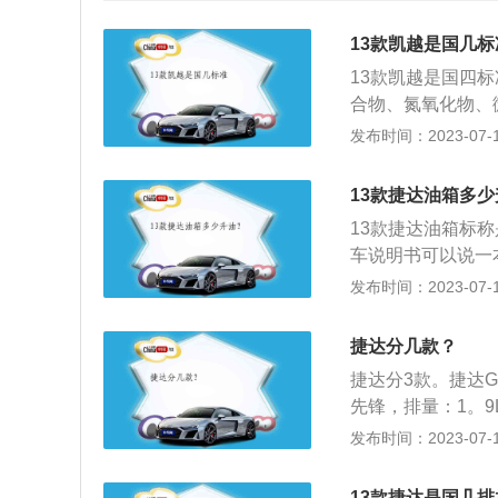
13款凯越是国几标
13款凯越是国四
合物、氮氧化物、
例，其属于紧凑型车
发布时间：2023-07-17
距为2600mm，油
机，最大功率是83
13款捷达油箱多
（数据来源有驾官
13款捷达油箱标
车说明书可以说一
到油箱的容量都有
发布时间：2023-07-17
容量。油箱容量计
同的国家也对汽车
捷达分几款？
的额定值，但是根
捷达分3款。捷达G
先锋，排量：1。9
挡手动。捷达的具
发布时间：2023-07-17
一汽-大众汽车有限公
达于2010年3月
13款捷达是国几