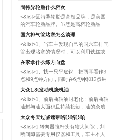
固特异轮胎什么档次
<&list>固特异轮胎是高档品牌，是美国
的汽车轮胎品牌。虽然是高档轮胎品
牌，但是中高低端的轮胎都有生产，这
国六排气管堵塞怎么清理
也是为了更好的开拓市场。
<&list>1、当车主发现自己的国六车排气
管出现堵塞的情况时，可以利用铁丝或
者是细棍，直接将杂物给取出来，如果
在家拿什么练方向盘
堵塞情况比较严重，也可以采取应急措
<&list>1、找一只平底锅，把两耳看作3
施。 <&list>2、直接利用木棍将所有的
点和9点钟方向，同时在6点钟和12点钟
杂物推到排气管里面的位置处，然后将
方向做一个标记。 <&list>2、双手握住
三元催化器拆解开，就可以将堵塞的东
大众1.8t发动机烧机油
平底锅两耳，然后往左打半圈、一圈、
西取出来。但如果是因为积碳过多引起
<&list>1、前后曲轴油封老化：前后曲轴
一圈半的练习，往右同样也要打相同的
的堵塞，就需要将三元催化器泡在草酸
油封与油大面积且持续接触，油的杂质
圈数。 <&list>3、最后强调要反复练
中进行清洗。 <&list>3、也可以利用清
和发动机内持续温度变化使其密封效果
习，这样就可以形成肌肉记忆，在真实
大众冬天过减速带咯吱咯吱响
洗剂对堵塞的情况得到解决，将清洗剂
逐渐减弱，导致渗油或漏油。<&list>2、
驾驶车辆时，不需要记忆也能打好方
放在燃油箱中，与燃油混合后，车辆启
<&list>1.转向器拉杆头有较大间隙，判
活塞间隙过大：积碳会使活塞环与缸体
向。
动时，就可以和汽油一起进入到燃烧
断间隙需要专用仪器和工具，车主本人
的间隙扩大，导致机油流入燃烧室中，