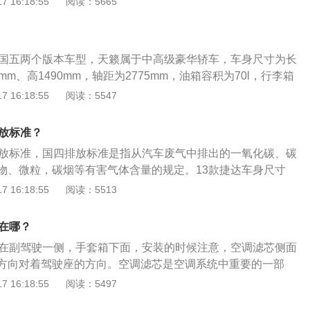
 16:18:55
阅读：5665
连杆式独立悬架，其搭载了1.5l涡轮增压发动机，最大马力是1
是133kw，最大扭矩是240nm，与其匹配的是6挡手自一体变速
、国五两个版本车型，天籁属于中高级豪华轿车，车身尺寸为长
30mm、高1490mm，轴距为2775mm，油箱容积为70l，行李箱
引擎类型是直列4缸和双顶置凸轮轴，驱动方式是前置前驱。动力方
 16:18:55
阅读：5547
lqr25de直列4缸引擎，最大输出186马力，配置方面搭载了3d
统、ecodrive节能驾驶辅助系统、navi导航系统以及carwi
排放标准？
系统。
排放标准，国四排放标准是指从汽车废气中排出的一氧化碳、碳
物、微粒，碳烟等有害气体含量的规定。13款捷达车身尺寸
宽1706mm、高1470mm，轴距为2603mm，最小离地间隙为1
 16:18:55
阅读：5513
55l。13款捷达搭载了1.6l自然吸气发动机，最大功率是81k
0nm，与其匹配的是5挡手动变速箱。
芯在哪？
芯在副驾驶一侧，手套箱下面，安装的时候注意，空调滤芯侧面
方向对着驾驶座的方向。空调滤芯是空调系统中重要的一部
扇进入到车内时，空调滤芯会过滤掉空气中的污染物，比如尾
 16:18:55
阅读：5497
细菌以及颗粒等，为车内提供干净、清爽的空气，为车内乘员