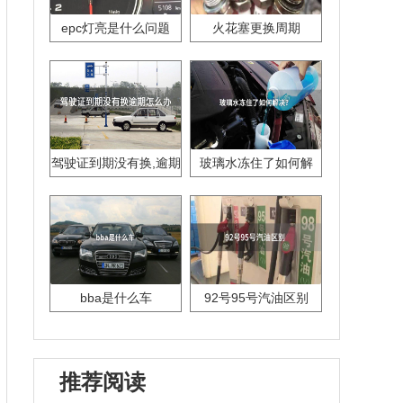
epc灯亮是什么问题
火花塞更换周期
驾驶证到期没有换,逾期
玻璃水冻住了如何解
怎么办??
决？
bba是什么车
92号95号汽油区别
推荐阅读