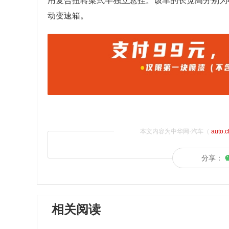
用复合扭转梁式半独立悬挂。该车的长宽高分别为4487
动变速箱。
本文内容为中华网·汽车（
auto.
分享：
相关阅读