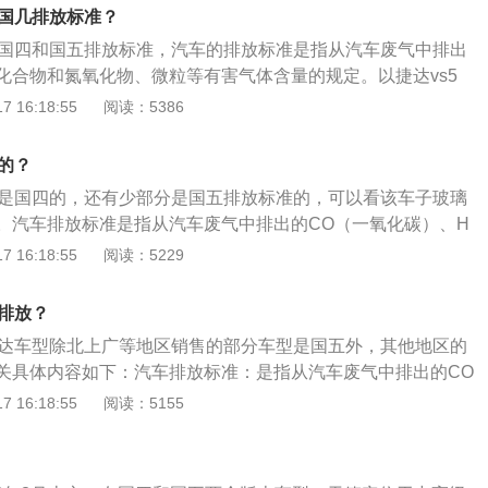
款捷达车身的长宽高分别为4487mm、1706mm、1470m
于国几排放标准？
mm，搭载了1.6l自然吸气发动机，这款发动机的最大功率为81k
于国四和国五排放标准，汽车的排放标准是指从汽车废气中排出
0nm。
化合物和氮氧化物、微粒等有害气体含量的规定。以捷达vs5
凑型suv，其长宽高分别是4419mm、1841mm、1616m
 16:18:55
阅读：5386
mm。辅助配置方面，捷达vs5有倒车影像、自适应巡航、运动模
停技术、上坡辅助、无钥匙启动系统、无钥匙进入功能、发动
的？
大灯、大灯延时关闭、车窗一键升降和车窗防夹手功能等。
数是国四的，还有少部分是国五排放标准的，可以看该车子玻璃
。汽车排放标准是指从汽车废气中排出的CO（一氧化碳）、H
化合物和氮氧化物）、PM（微粒，碳烟）等有害气体含量的规
 16:18:55
阅读：5229
高分别为4501mm、1704mm、1469mm，轴距为2604m
、1.5L和1.4TSI三个排量的5挡手动、6挡自动、7挡双离总计9
几排放？
一代EA211系列发动机。
捷达车型除北上广等地区销售的部分车型是国五外，其他地区的
关具体内容如下：汽车排放标准：是指从汽车废气中排出的CO
C+NOx（碳氢化合物和氮氧化物）、PM（微粒，碳烟）等有
 16:18:55
阅读：5155
。汽车排放：是指从废气中排出的CO（一氧化碳）、HC+NO
氮氧化物）、PM（微粒，碳烟）等有害气体。它们都是发动机
产生的有害气体。这些有害气体产生的原因各异，CO是燃油氧