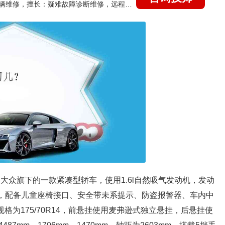
国家认证的汽车维修技师，15年德美日等各系车辆维修，擅长：疑难故障诊断维修，远程维修技术指导
是大众旗下的一款紧凑型轿车，使用1.6l自然吸气发动机，发动
米，配备儿童座椅接口、安全带未系提示、防盗报警器、车内中
格为175/70R14，前悬挂使用麦弗逊式独立悬挂，后悬挂使