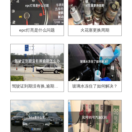
epc灯亮是什么问题
火花塞更换周期
驾驶证到期没有换,逾期怎么办??
玻璃水冻住了如何解决？