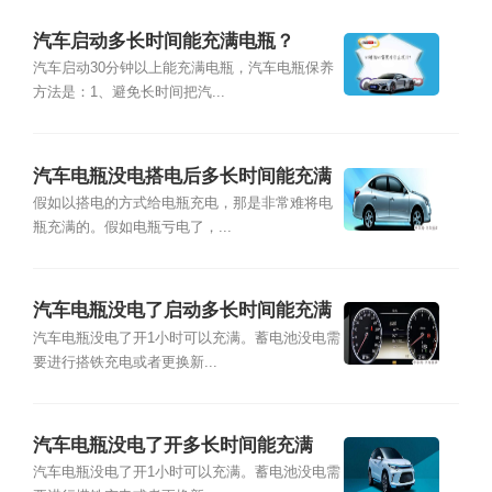
汽车启动多长时间能充满电瓶？
汽车启动30分钟以上能充满电瓶，汽车电瓶保养
方法是：1、避免长时间把汽...
汽车电瓶没电搭电后多长时间能充满
假如以搭电的方式给电瓶充电，那是非常难将电
瓶充满的。假如电瓶亏电了，...
汽车电瓶没电了启动多长时间能充满
汽车电瓶没电了开1小时可以充满。蓄电池没电需
要进行搭铁充电或者更换新...
汽车电瓶没电了开多长时间能充满
汽车电瓶没电了开1小时可以充满。蓄电池没电需