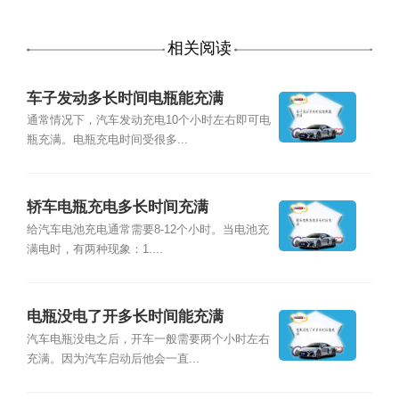
相关阅读
车子发动多长时间电瓶能充满
通常情况下，汽车发动充电10个小时左右即可电
瓶充满。电瓶充电时间受很多...
轿车电瓶充电多长时间充满
给汽车电池充电通常需要8-12个小时。当电池充
满电时，有两种现象：1....
电瓶没电了开多长时间能充满
汽车电瓶没电之后，开车一般需要两个小时左右
充满。因为汽车启动后他会一直...