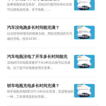
如果电瓶的状态良好，启动后行驶20分钟左右就
可以将电池充满。关于电瓶：...
汽车没电跑多长时间能充满？
以12伏特60毫安的电瓶为例，用恒压限流的方式
做好充电，恒压14.8V...
汽车电瓶没电了开车多长时间能充
满？
没电的汽车电瓶需要开个4小时左右就可以充满
电。以下是汽车电瓶使用注意事...
轿车电瓶充电多长时间充满？
轿车电瓶充电8至12个小时左右充满，其是电池的
一种，工作原理是把化学能...