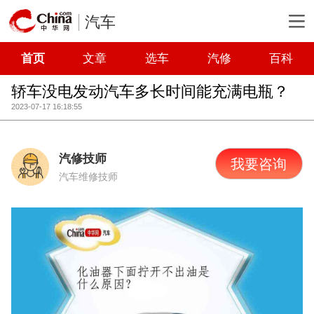
汽车
首页
文章
选车
汽修
百科
轿车没电发动汽车多长时间能充满电瓶？
2023-07-17 16:18:55
汽修技师
我要咨询
汽车维修技师