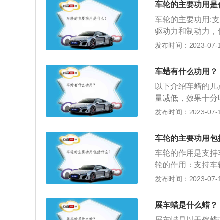
车轮的主要功用是
车轮的主要功用:
驱动力和制动力，
组成(轮辋和轮辐
发布时间：2023-07-17
轮辋之间的支撑部
源可能是从石器时代
车蜡有什么功用？
是一个圆形的木桩
以下介绍车蜡的几
量减低，效果十分
车常年在外行驶或
发布时间：2023-07-17
以将部分光线反射
漆面经常暴晒会出
车轮的主要功用包
车轮的作用是支持
轮的作用：支持车
证车轮与路面的附
发布时间：2023-07-17
部件受到剧烈震动
行驶的安全性、操
展车蜡是什么蜡？
胎和和车轴之间所
展车蜡是以天然蜡