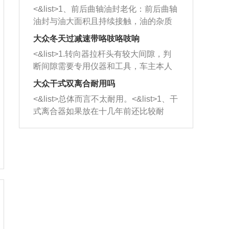
平底锅两耳，然后往左打半圈、一圈、
西取出来。但如果是因为积碳过多引起
<&list>1、前后曲轴油封老化：前后曲轴
一圈半的练习，往右同样也要打相同的
的堵塞，就需要将三元催化器泡在草酸
油封与油大面积且持续接触，油的杂质
圈数。 <&list>3、最后强调要反复练
中进行清洗。 <&list>3、也可以利用清
和发动机内持续温度变化使其密封效果
习，这样就可以形成肌肉记忆，在真实
大众冬天过减速带咯吱咯吱响
洗剂对堵塞的情况得到解决，将清洗剂
逐渐减弱，导致渗油或漏油。<&list>2、
驾驶车辆时，不需要记忆也能打好方
放在燃油箱中，与燃油混合后，车辆启
<&list>1.转向器拉杆头有较大间隙，判
活塞间隙过大：积碳会使活塞环与缸体
向。
动时，就可以和汽油一起进入到燃烧
断间隙需要专用仪器和工具，车主本人
的间隙扩大，导致机油流入燃烧室中，
室，最后形成废气排出，就可以让三元
无法制作，需要将车辆送到修理厂或4s
造成烧机油。<&list>3、机油粘度。使用
大众干式双离合耐用吗
催化器得到清洗，排气管堵塞的情况就
店；<&list>2.车辆半轴套管防尘罩破
机油粘度过小的话，同样会有烧机油现
<&list>总体而言不太耐用。<&list>1、干
能够得到解决。
裂，破裂后会出现漏油现象，使半轴磨
象，机油粘度过小具有很好的流动性，
式离合器如果放在十几年前还比较耐
损严重，磨损的半轴容易损坏，产生异
容易窜入到气缸内，参与燃烧。<&list>
用，但是由于现在的汽车发动机动力输
响；<&list>3.稳定器的转向胶套和球头
4、机油量。机油量过多，机油压力过
出越来越高，使得干式离合器散热不足
老化，一般是使用时间过长造成的。解
大，会将部分机油压入气缸内，也会出
的缺陷也逐渐暴露出来。<&list>2、由于
决方法是更换新的质量好的转向橡胶套
现烧机油。<&list>5、机油滤清器堵塞：
干式双离合的工作环境暴露在空气中，
和球头。
会导致进气不畅，使进气压力下降，形
而离合器的散热也是通离合器罩上面的
成负压，使机油在负压的情况下吸入燃
几个小孔来进行散热。但是在行驶过程
烧室引起烧机油。<&list>6、正时齿轮或
中变速箱需要换挡，就不得不使得离合
链条磨损：正时齿轮或链条的磨损会引
器频繁工作。<&list>3、长时间的低速行
起气阀和曲轴的正时不同步。由于轮齿
驶以及过于频繁的启停，导致离合器的