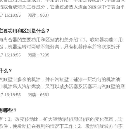
装和支承轮胎的部件，轮辐是在车轮上介于车轴和轮辋之间的
蜡或合成蜡为主要成分，它通过渗透入漆面的缝隙中使表面平
上述部件外，有时还包含轮毂。
度的效果。传统汽车打蜡是以上光保护为主。汽车美容：而今
 16:18:55
阅读：9037
发展，汽车打蜡被赋予新的内涵，即研磨蜡的出现及日益广泛
车打了蜡，能够达到较好的光亮效果就需要比较厚的蜡层。但
主要功用和区别是什么？
，油膜与漆面的结合力差，保护时间较短，这种蜡常常因下雨
与离合器的主要功用和区别的相关介绍：1、联轴器功能：用
，有时甚至附着在风挡玻璃上，而形成油垢，所以汽车美容打
起，机器运转时两轴不能分离，只有机器停车并将联接拆开
。2、离合器的功能：用来把两轴联接在一起，机器运转时就
 16:18:55
阅读：7205
合。3、区别：联轴器是把2个半轴联在一起，使动力得以有效
可脱开。离合器是动力传递的一种特殊方式，它要求在工作时
什么？
，故称离合器。联轴器只有连接传动作用，离合器不仅有连接
汽缸壁上多余的机油，并在汽缸壁上铺涂一层均匀的机油油
速、换向作用。
止机油窜入汽缸燃烧，又可以减少活塞及活塞环与汽缸壁的磨
介绍：1.油环是一种活塞环，分为普通油环和组合油环两种。
 16:18:55
阅读：6681
是用合金铸铁制成，其外圆面的中间切有一道凹槽，在凹槽底部
排油小孔或狭缝。3.组合环由上、下刮片和产生径向、轴向弹
有哪些？
。这种油环刮片很薄，对气缸壁的比压大、刮油作用强，上下
有：1、改变传动比，扩大驱动轮转矩和转速的变化范围，适
气缸的适应性好。
条件，使发动机在有利的情况下工作；2、发动机旋转方向不