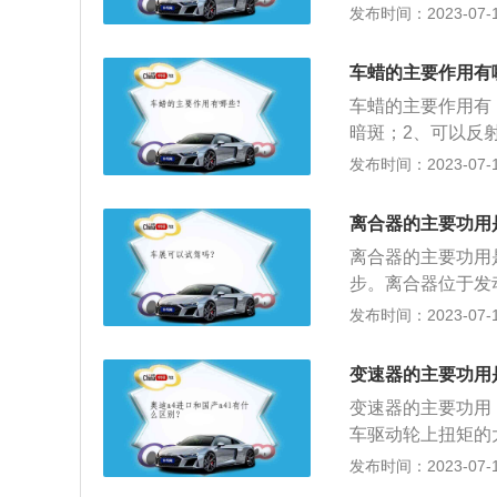
变情况下，使汽车
发布时间：2023-07-17
动、怠速，并便于
生产厂家指定的期
车蜡的主要作用有
到专业的修理单位
车蜡的主要作用有
暗斑；2、可以反
埃与车表金属摩擦
发布时间：2023-07-17
提升车漆表面的光
长。汽车打蜡的步
离合器的主要功用
3、均匀的在车漆
离合器的主要功用
车擦拭干净。
步。离合器位于发
轮的后平面上，离
发布时间：2023-07-17
员可根据需要踩下
以切断或传递发动
变速器的主要功用
装在一起，是发动
变速器的主要功用
车驱动轮上扭矩的
需工作在不同状态
发布时间：2023-07-17
行驶，但是发动机