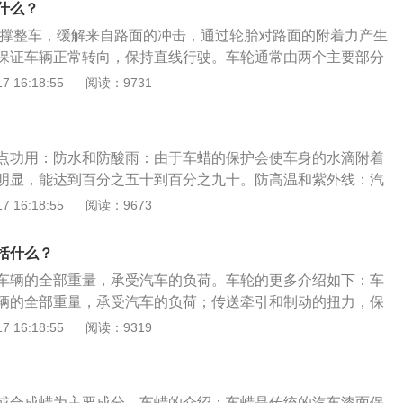
什么？
支撑整车，缓解来自路面的冲击，通过轮胎对路面的附着力产生
保证车辆正常转向，保持直线行驶。车轮通常由两个主要部分
)。轮辋是车轮上安装和支撑轮胎的部分，辐条是车轮上车轴和
 16:18:55
阅读：9731
分。除了上述部件之外，车轮有时还包括轮毂。轮子的真正起
开始，也就是大约15000年到750000年前。当时的轮子其实
。原始人类把几根木桩并排放在负重下滚动前进。
点功用：防水和防酸雨：由于车蜡的保护会使车身的水滴附着
明显，能达到百分之五十到百分之九十。防高温和紫外线：汽
存放很容易因光照而导致车漆老化褪色，而打蜡形成的薄膜可
 16:18:55
阅读：9673
，有效避免车漆老化。车子打蜡一次保持3个月左右，汽车的
现氧化现象，打蜡可以保护车漆。
括什么？
车辆的全部重量，承受汽车的负荷。车轮的更多介绍如下：车
辆的全部重量，承受汽车的负荷；传送牵引和制动的扭力，保
着力；减轻和吸收汽车在行驶时的震动和冲击力，防止汽车零
 16:18:55
阅读：9319
和早期损坏，适应车辆的高速性能并降低行驶时的噪音，保证
纵稳定性、舒适性和节能经济性。车轮的组成：车轮是介于轮
承受负荷的旋转组件，通常由两个主要部件轮辋和轮辐组成。
或合成蜡为主要成分。车蜡的介绍：车蜡是传统的汽车漆面保