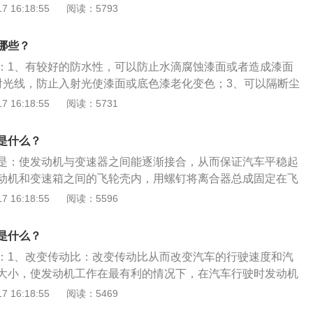
能倒退行驶；3、利用空挡，中断动力传递，使发动机能够启
 16:18:55
阅读：5793
变速器换挡或进行动力输出。变速箱的保养方法是：1、按照
限检查油质油量；2、定期进行更换符合厂家规定的油品；3、
哪些？
进行变速箱的维修。
：1、有较好的防水性，可以防止水滴腐蚀漆面或者造成漆面
射光线，防止入射光使漆面或底色漆老化变色；3、可以隔断尘
，防止产生静电；4、可以防紫外线，降低对车漆的损害；5、
 16:18:55
阅读：5731
亮度。车辆打蜡的目的是为了保护车漆，使车漆使用寿命更
骤是：1、打蜡前对车辆进行清洗；2、将老化的烤漆磨去；
是什么？
表面上蜡；4、在车蜡未完全干之前擦去；5、用干净的绒布将
是：使发动机与变速器之间能逐渐接合，从而保证汽车平稳起
动机和变速箱之间的飞轮壳内，用螺钉将离合器总成固定在飞
合器的输出轴就是变速箱的输入轴。在汽车行驶过程中，驾驶
 16:18:55
阅读：5596
或松开离合器踏板，使发动机与变速箱暂时分离和逐渐接合，
机向变速器输入的动力。通常离合器与发动机曲轴的飞轮组安
是什么？
机与汽车传动系之间切断和传递动力的部件。
：1、改变传动比：改变传动比从而改变汽车的行驶速度和汽
大小，使发动机工作在最有利的情况下，在汽车行驶时发动机
以满足环境的需要；2、倒车行驶：车主经常需要使汽车倒退
 16:18:55
阅读：5469
的曲轴只能向一个方向转动，变速器中设置有倒挡，才能使汽