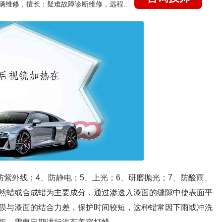
国家认证的汽车维修技师，15年德美日等各系车辆维修，擅长：疑难故障诊断维修，远程维修技术指导
防紫外线；4、防静电；5、上光；6、研磨抛光；7、防酸雨、
然蜡或合成蜡为主要成分，通过渗透入漆面的缝隙中使表面平
膜与漆面的结合力差，保护时间较短，这种蜡常因下雨或冲洗