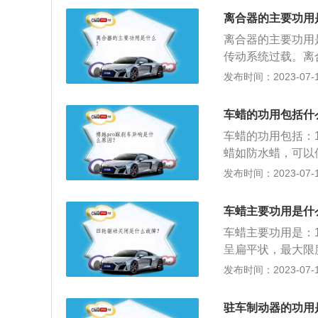
车倒退行驶；3、
离合器的主要功用
力，当离合器没有
离合器的主要功用
在汽车未熄火时，
传动系统过载。离
也需要用到变速器
器，离合器是机械
发布时间：2023-07-17
工作原理是发动机
从动盘，当驾驶员
车蜡的功用包括什
盘后移，此时从动
车蜡的功用包括：
蜡如防水蜡，可以
折射进入漆面，防
发布时间：2023-07-17
3、上光作用：上
漆面的光洁程度，
车蜡主要功用是什
对来自不同方向入
车蜡主要功用是：
变色，从而延长漆
呈扁平状，最大限
蚀和破坏；2、抗
发布时间：2023-07-17
入射光线穿透透明
线作用：车蜡对紫
驻车制动器的功用
车表的侵害最大限