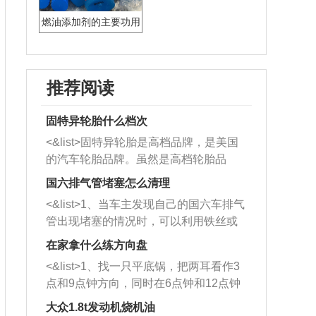
燃油添加剂的主要功用
推荐阅读
固特异轮胎什么档次
<&list>固特异轮胎是高档品牌，是美国
的汽车轮胎品牌。虽然是高档轮胎品
牌，但是中高低端的轮胎都有生产，这
国六排气管堵塞怎么清理
也是为了更好的开拓市场。
<&list>1、当车主发现自己的国六车排气
管出现堵塞的情况时，可以利用铁丝或
者是细棍，直接将杂物给取出来，如果
在家拿什么练方向盘
堵塞情况比较严重，也可以采取应急措
<&list>1、找一只平底锅，把两耳看作3
施。 <&list>2、直接利用木棍将所有的
点和9点钟方向，同时在6点钟和12点钟
杂物推到排气管里面的位置处，然后将
方向做一个标记。 <&list>2、双手握住
三元催化器拆解开，就可以将堵塞的东
大众1.8t发动机烧机油