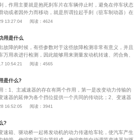
刹，作用主要就是抱死刹车片在车辆停止时，避免在停车状态
的摩擦；5、去污上光作用：车蜡能不同程度地改善其漆面的
滑动或者因外力而移动，就是所谓拉起手刹（驻车制动器）在
恢复亮丽本色；6、研磨抛光作用：当车身漆面出现浅划痕
般在车没有停止前的情况下，禁止减速使用驻车制动器，人在
 13:27:04
阅读：4624
光蜡，若划痕不很严重，抛光和打蜡作业可一次完成。
车制动拉杆无论在什么情况下停车。使用驻车制动必须拉紧驻
容易在起步时忘记把驻车制动拉杆放松，会造成后制动片的严
功用是什么
步行车的话。解除驻车制动时应彻底放松，当要起步车辆时，
出故障的时候，有些参数对于这些故障检测非常有意义，并且
或车辆起步沉重时，应首先考虑是否没有完全放松驻车制动拉
车万用表进行检测，因此能够用来测量发动机转速、闭合角、
灭驻车制动指示灯。车辆装有自动变速器，假如接通点火开
温度等数据。万用表是检测电子电路的时候常用的仪表之一，
 10:54:21
阅读：4565
置不在驻车挡(P档)或者空档(N档)，警告装置会报警当使用
带使用方便、可测量参数多且显著，所以汽车修理人员比较喜
量数据。汽车的修理不仅仅为了测量电阻、电压、电压降，还
用是什么?
发动机频率、压力、半导体元件、电流、频宽比等数据，以便
用：1、主减速器的存在有两个作用，第一是改变动力传输的
电气设备的情况，能够及时检查汽车是否出现故障。
变速器的延伸为各个挡位提供一个共同的传动比；2、变速器
轴转动的力矩，而车轮必须绕车辆的横轴转动，这就需要有一
 16:52:05
阅读：3941
的传输方向；3、之所以叫主减速器，就是因为不管变速器在
装置的传动比都是总传动比的一个因子；4、有了这个传动
么?
低对变速器的减速能力的要求，这样设计的好处是可以有效减
变速箱、驱动桥一起将发动机的动力传递给车轮，使汽车产生
使车辆的总布置更加合理。
由轴管、伸缩套和万向节组成。伸缩套能自动调节变速器与驱