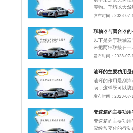
轮辋是在车轮上安
养物。车蜡以天然
支承部件。车轮除
整而起到增加光亮
发布时间：2023-07-17
随着汽车美容业的
的应用。如果一部
联轴器与离合器的
车蜡属于油性物质
以下是关于联轴器
或冲洗等因素流失
来把两轴联接在一
蜡应该定期进行。
后，两轴才能分离
发布时间：2023-07-17
能使两轴分离或接
传递。在工作时不
油环的主要功用是
可随时脱开或接合
油环的作用是刮掉
传动作用，还有减
膜，这样既可以防
损。以下关于油环
发布时间：2023-07-17
2.普通油环一般
加工出很多穿通的
变速箱的主要功用
力作用的衬簧组成
变速箱的主要功用
刮片各自独立，对
应经常变化的行驶