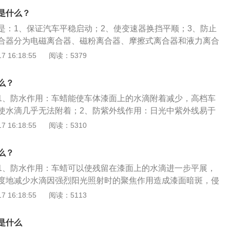
中断动力传递，实现空挡：当离合器接合时，变速器不输出动
是什么？
接合但置于空挡时，变速器也可以做到不输出动力，使驾驶员
是：1、保证汽车平稳启动；2、使变速器换挡平顺；3、防止
也可以离开驾驶座位，在发动机启动、汽车换挡或需停车时，
合器分为电磁离合器、磁粉离合器、摩擦式离合器和液力离合
中断动力传递这一功能。
传动中的常用部件，可将传动系统随时分离或接合。离合器的
 16:18:55
阅读：5379
发出的转矩，通过飞轮及压盘与从动盘接触面的摩擦作用传给
踩下离合器踏板时，通过机件的传递，使膜片弹簧大端带动压
么？
部分与主动部分会分离。
1、防水作用：车蜡能使车体漆面上的水滴附着减少，高档车
使水滴几乎无法附着；2、防紫外线作用：日光中紫外线易于
紫外线的车蜡含紫外线吸收剂，降低紫外线对车表的侵害；
 16:18:55
阅读：5310
光是车蜡的基本作用，经过打蜡的车辆，都不同程度的改善其
使车体恢复亮丽本色；4、抗高温作用：车蜡的抗高温作用是
么？
射光产生有效反射，防止入射光穿透清漆层而导致底色漆老化
1、防水作用：车蜡可以使残留在漆面上的水滴进一步平展，
面的使用寿命。
度地减少水滴因强烈阳光照射时的聚焦作用造成漆面暗斑，侵
高温作用：车蜡对来自不同方向的入射光产生有效反射，防止
 16:18:55
阅读：5113
漆，导致底色漆老化变色，延长漆面的使用寿命；3、防紫外
外线产生有效的反射，使紫外线不易于折射进入漆面，使其对
是什么
度地降低；4、防静电作用：车蜡防静电作用主要是隔断空气