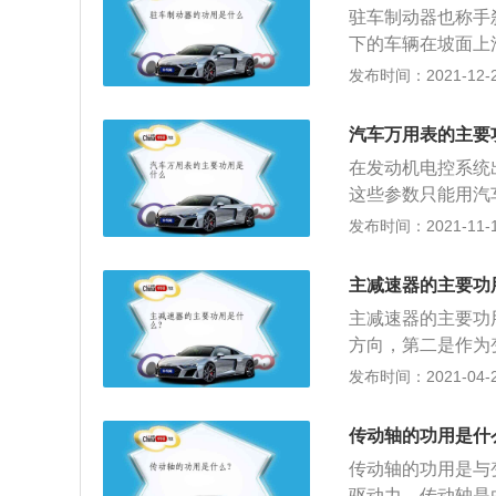
驻车制动器也称手
及尘埃与车身漆面
下的车辆在坡面上
光洁程度，使车身
停车后的操作。一
发布时间：2021-12-29
时，可使用研磨抛
离开车时要拉紧驻
车制动拉杆，不然
汽车万用表的主要
重磨损假如强行起
在发动机电控系统
司机感觉不能起步
这些参数只能用汽
杄，再观察是否熄
时间、电容电感、
发布时间：2021-11-17
关，变速器操纵杆位
主要的优点就是携
驻车制动时。
欢使用其为汽车测
主减速器的主要功
常被用来检查汽车
主减速器的主要功
检查电路的通断和
方向，第二是作为
的输出是一个绕纵
发布时间：2021-04-28
个装置来改变动力
什么挡位上，这个
传动轴的功用是什
比，可以有效的降
传动轴的功用是与
小变速器的尺寸，
驱动力。传动轴是