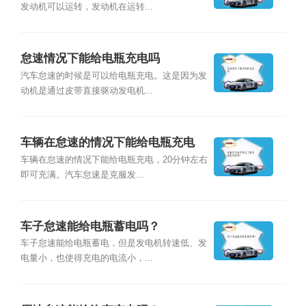
发动机可以运转，发动机在运转...
怠速情况下能给电瓶充电吗
汽车怠速的时候是可以给电瓶充电。这是因为发
动机是通过皮带直接驱动发电机...
车辆在怠速的情况下能给电瓶充电
吗？
车辆在怠速的情况下能给电瓶充电，20分钟左右
即可充满。汽车怠速是克服发...
车子怠速能给电瓶蓄电吗？
车子怠速能给电瓶蓄电，但是发电机转速低、发
电量小，也使得充电的电流小，...