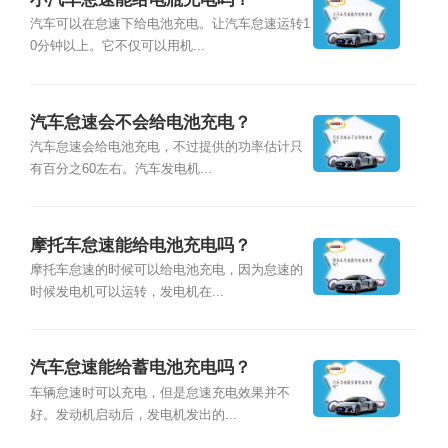
汽车可以在怠速下给电池充电。让汽车怠速运转1
0分钟以上。它不仅可以用机...
汽车怠速会不会给电池充电？
汽车怠速会给电池充电，不过提供的功率估计只
有百分之60左右。汽车发电机...
摩托车怠速能给电池充电吗？
摩托车怠速的时候可以给电池充电，因为怠速的
时候发电机可以运转，发电机在...
汽车怠速能给蓄电池充电吗？
车辆怠速时可以充电，但是怠速充电效果并不
好。发动机启动后，发电机发出的...