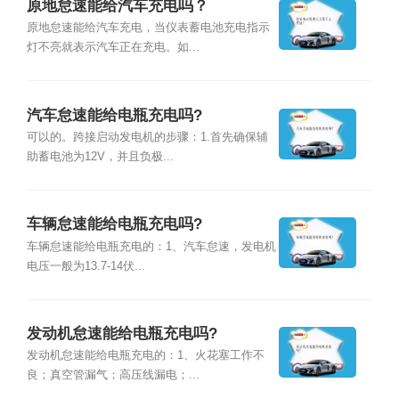
原地怠速能给汽车充电吗？
原地怠速能给汽车充电，当仪表蓄电池充电指示
灯不亮就表示汽车正在充电。如...
汽车怠速能给电瓶充电吗?
可以的。跨接启动发电机的步骤：1.首先确保辅
助蓄电池为12V，并且负极...
车辆怠速能给电瓶充电吗?
车辆怠速能给电瓶充电的：1、汽车怠速，发电机
电压一般为13.7-14伏...
发动机怠速能给电瓶充电吗?
发动机怠速能给电瓶充电的：1、火花塞工作不
良；真空管漏气；高压线漏电；...