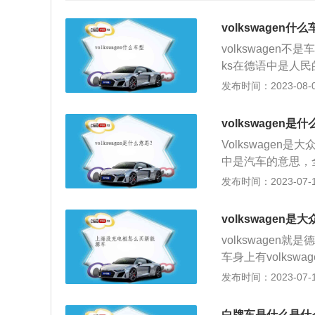
volkswagen什么
volkswagen
ks在德语中是人
车。人民的汽车代
发布时间：2023-08-07
wagen在海外
作大众。标识的实
volkswagen是
年时间里，先后收
Volkswagen
布加迪、宾利、斯
中是汽车的意思，
其业务也推广到了
人都可以拥有属于自
发布时间：2023-07-17
行。
译音成福斯或是福
品取胜-取胜-取
volkswagen是
牌，包括了保时捷
volkswage
N、西雅特、杜卡
车身上有volksw
汽车金融、汽车保
字标的一般是进口车
发布时间：2023-07-17
全名的意思即国民
胜、必胜。其总部
白牌车是什么是什