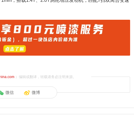
71mm，搭载1.4T、2.0T涡轮增压发动机，匹配7挡双离合变速
china.com
）编辑或翻译，转载请务必注明来源。
微信
微博