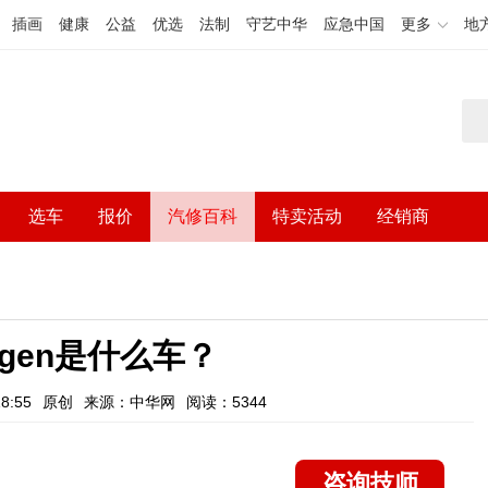
插画
健康
公益
优选
法制
守艺中华
应急中国
更多
地
选车
报价
汽修百科
特卖活动
经销商
wagen是什么车？
8:55
原创
来源：中华网
阅读：5344
咨询技师