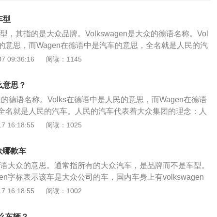
车型
不是车型，其指的是大众品牌。Volkswagen是大众的德语名称。Vol
民的意思，而Wagen在德语中是汽车的意思，全名就是人民的汽
表着大众集团的理念：人人都可以拥有属于自己的汽车。Volks
 09:36:16
阅读：1145
通称为VW，而在港澳地区会译音成福斯或是福士，在内地则被称
际意义是大众公司以及商品取胜-取胜-取胜。在大众成立的多
什么意思？
购和成立了一共12个品牌，包括了保时捷、兰博基尼、奥迪、
是大众的德语名称。Volks在德语中是人民的意思，而Wagen在德语
柯达、斯堪尼亚、MAN、西雅特、杜卡迪、大众商用车。并且
全名就是人民的汽车。人民的汽车代表着大众集团的理念：人
汽车周边领域，比如汽车金融、汽车保险、汽车运输、IT银
己的汽车。Volkswagen在海外通称为VW，而在港澳地区会
 16:18:55
阅读：1025
士，在内地则被称作大众。标识的实际意义是大众公司以及商
胜。在大众成立的多年时间里，先后收购和成立了一共12个品
大众哪款车
、兰博基尼、奥迪、布加迪、宾利、斯柯达、斯堪尼亚、MA
n就是德语大众的意思。通常指所有的大众汽车，是品牌而不是车型。
迪、大众商用车。并且其业务也推广到了汽车周边领域，比如
agen字标表示该车是大众公司的车，国内车身上有volkswagen
险、汽车运输、IT银行。
。volks在德语中意思为国民，wagen在德语中意思为汽车，
 16:18:55
阅读：1002
的汽车，故又常简称为vw。表示大众公司及其产品必胜、必
位于德国沃尔夫斯堡。是世界四大汽车生产商之一的大众集团
么车辆？