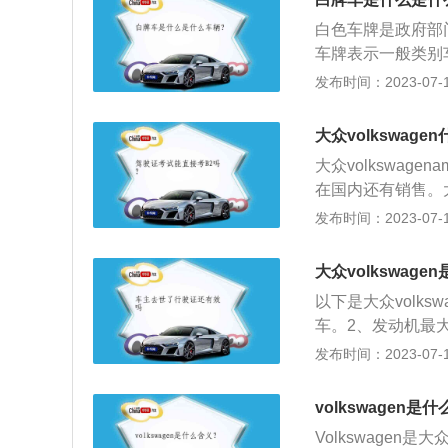
的核心企业。大众
白色车牌是政府部
迪、奥迪、斯堪尼亚
车牌表示一般类别
黑字车牌这种类型
发布时间：2023-07-17
车、公交车、工地
安，交警，武警等
大众volkswage
商用车。车牌介绍
大众volkswag
通常使用的材质是
在国内还有销售。
区或其他的相关信
uv车型，并且大
发布时间：2023-07-17
牌可以知道该车辆
尔夫，帕萨特，途
记信息。
操控感受上与大部
大众volkswage
定，非常线性渐进
以下是大众volk
车。2、发动机最大
瓦420马力，辉
发布时间：2023-07-17
露出来。3、顶级发
引力及道路行驶稳
volkswagen是
所有四个车轮上实
Volkswage