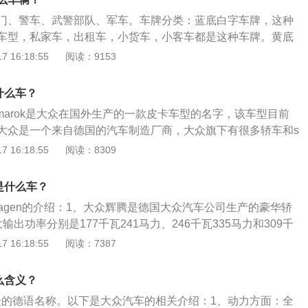
集团旗下拥有保时捷、大众、兰博基尼、斯柯达、宾利、布加
门、警车、武警部队、军车。车牌分类：蓝底白字车牌，这种
、man、seat、杜卡迪、大众商用车等12个品牌。
车型，私家车，出租车，小货车，小客车都是这种车牌。黄底
的车牌一般的用于排量大于50CC的摩托、大货车、中大型客
 16:18:55
阅读：9153
用车以及驾校学车车辆。白底黑字是警车的专用车牌，包括公
所使用的车辆。绿底白字为新能源车牌，黑底白字为使馆及外
n什么车？
：俗称牌照，也指车辆号牌，是分别悬挂在车子前后的板材，
enamarok是大众在国外生产的一款皮卡车型的名字，该车型目前
铝、铁皮、塑料或纸质，在上面刻印车子的登记号码、登记地
大众是一个来自德国的汽车制造厂商，大众旗下有很多轿车和s
息。车牌是对各车辆的编号与信息登记，其主要作用是通过车
众旗下的很多车型也已经被国产。大众旗下被国产的车型：有高
 16:18:55
阅读：8309
的所属地区，也可根据车牌查到该车辆的主人以及该车辆的登
观，途昂，捷达等。主要优势：作为大众的顶端产品，辉腾在
分典型的大众车型相似，有很明显的大众烙印。入弯准确稳
n是什么车？
，不急躁。
swagen的介绍：1、大众辉腾是德国大众汽车公司生产的豪华轿
输出功率分别是177千瓦241马力、246千瓦335马力和309千
腾非同一般的舒适性和动力性以及大众汽车品牌的技术潜力被展
 16:18:55
阅读：7387
动机车型标配了4motion四轮驱动技术，其优势主要体现在牵
定性方面。根据打滑程度的不同，四轮驱动的动力分配可以在
什么含义？
现完全可变的调节。
n是大众的德语名称。以下是大众汽车的相关介绍：1、动力方面：全