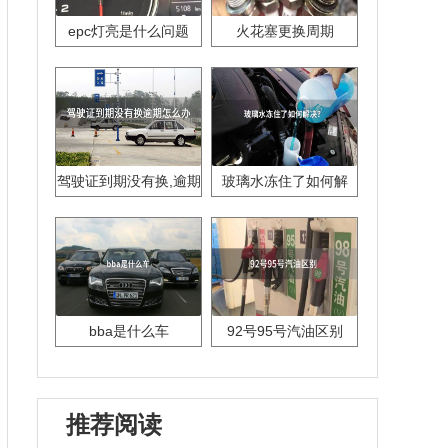
epc灯亮是什么问题
火花塞更换周期
驾驶证到期没有换,逾期
玻璃水冻住了如何解
怎么办??
决？
bba是什么车
92号95号汽油区别
推荐阅读