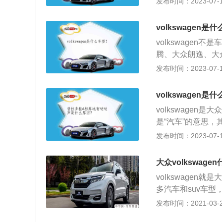
发布时间：2023-07-17
食指作出的“V”
出的一款中型车，长宽
volkswagen是
T涡轮增压发动机
volkswage
腾、大众朗逸、大
车，车身尺寸是：长5
发布时间：2023-07-17
重量为2260kg。
最大扭矩是430n
volkswagen是
volkswagen
是“汽车”的意思
斯堡的汽车制造公
发布时间：2023-07-17
探歌为例，其是一汽
电动尾门等，同时
大众volkswage
volkswage
多汽车和suv车
产的车型有高尔夫
发布时间：2021-03-27
凑型掀背汽车，这