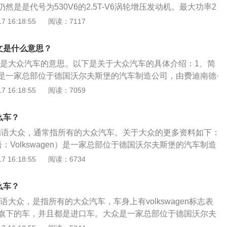
然是是代号为530V6的2.5T-V6涡轮增压发动机。最大功率2
500牛·米，并将搭载MOTION四驱系统，一台7速的双离合器
 16:18:55
阅读：7117
力传递至四驱系统。2、内饰方面：内饰也经过了全新的设
，尺寸精巧的电子换挡杆，多功能方向盘，全液晶仪表等。
的中文是什么意思？
n的中文是大众汽车的意思。以下是关于大众汽车的具体介绍：1、简
是一家总部位于德国沃尔夫斯堡的汽车制造公司，由费迪南德·
3月28日成立，公司旗下有奥迪、大众等品牌。2021年5月，《2
 16:18:55
阅读：7059
业2000强》发布，大众集团位列第17名。2、标识：大众汽车
sWagenwerk），意为大众使用的汽车，汽车的标志历史曾发生
什么车？
的标志大众LOGO中的VW为全称中头一个字母。标志象是由三
n就是德语大众，通常指所有的大众汽车。关于大众的更多资料如下：
出的“V”组成，表示大众公司及其产品必胜－必胜－必胜。
：Volkswagen）是一家总部位于德国沃尔夫斯堡的汽车制造
汽车生产商之一的大众集团的核心企业。2、Volks在德语中
 16:18:55
阅读：6734
agen在德语中意思为“汽车”，全名的意思即“国民汽车”，故又常
台湾译为福斯汽车，港澳、大陆译为大众汽车或福士汽车。
什么车？
就是德语大众，是指所有的大众汽车，车身上有volkswagen标志表
旗下的车，并且都是进口车。大众是一家总部位于德国沃尔夫
司，标志中的VW为全称中头一个字母，像是由三个用中指和