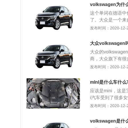
机，另外一款是1.
volkswagen为
m），1788毫米（
这个单词在德语中代
夫的1.2升涡轮增
了。大众是一个来
大扭矩为200牛米
大众旗下的很多车
发布时间：2020-12-27
内直喷技术，而且
等。迈腾是一款b级
10kw，最大功率
1832毫米，14
转速为1750到
大众volkswage
机，低功率版2.0
合金缸盖缸体。 
大众的volksw
增压发动机拥有15
变速器可以提高汽
商，大众旗下有很
00到6000转每分
用是调节奇数挡的
了。大众旗下被国
发布时间：2020-12-27
增压发动机拥有18
下的一款中型轿车，
00到6000转每分
毫米，1469毫米
增压发动机拥有22
mlnl是什么车什么
机，低功率版2.0
00到6200转每
应该是mini，这
增压发动机拥有11
配的都是7速双离
i汽车受到了很多女性消
率转速为5000转
cw高性能系列车型等
发布时间：2020-12-27
涡轮增压发动机拥有
高分别是4310毫米，
大功率转速为410
使用了两款发动机，
功率版2.0升涡轮
volkswagen是什
机。1.5升涡轮增
发动机的最大功率转