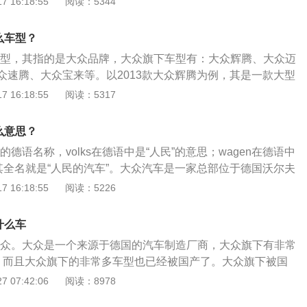
 16:18:55
阅读：5344
组成，表示大众公司及其产品必胜。以迈腾为例：其是一汽大众推
高分别是4865mm、1832mm、1471mm，搭载1.4T、2.0
什么车型？
，匹配7挡双离合变速箱。
n不是车型，其指的是大众品牌，大众旗下车型有：大众辉腾、大众迈
众速腾、大众宝来等。以2013款大众辉腾为例，其是一款大型
179mm、宽1903mm、高1450mm，轴距为3001mm，车身
 16:18:55
阅读：5317
2013款大众辉腾搭载4.2l自然吸气发动机，最大马力是335ps，
m，最大功率是246kw，与其匹配的是6挡手自一体变速箱。
什么意思？
是大众的德语名称，volks在德语中是“人民”的意思；wagen在德语中
，其全名就是“人民的汽车”。大众汽车是一家总部位于德国沃尔夫
司，也是世界汽车生产商之一的大众集团的核心企业。以大众
 16:18:55
阅读：5226
大众旗下的一款suv，配备alcantara材质座椅、全景天窗、
还提供前部碰撞预警等多种主被动安全配置。
n什么车
n就是大众。大众是一个来源于德国的汽车制造厂商，大众旗下有非常
型，而且大众旗下的非常多车型也已经被国产了。大众旗下被国
，帕萨特，途观，途昂，捷达等。 高尔夫是大众旗下的一辆紧
 07:42:06
阅读：8978
一款车一共使用的是两款发动机，一辆是1.2升涡轮增压发动