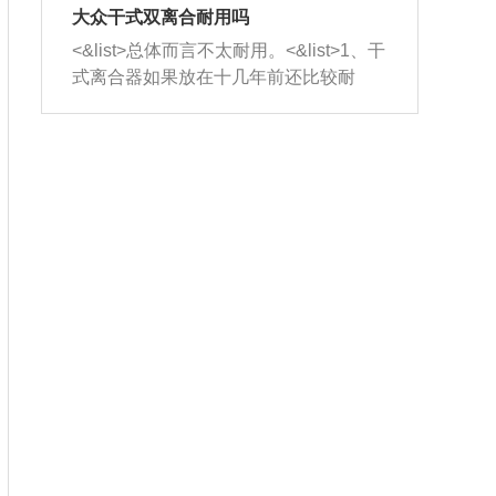
室，最后形成废气排出，就可以让三元
无法制作，需要将车辆送到修理厂或4s
造成烧机油。<&list>3、机油粘度。使用
大众干式双离合耐用吗
催化器得到清洗，排气管堵塞的情况就
店；<&list>2.车辆半轴套管防尘罩破
机油粘度过小的话，同样会有烧机油现
<&list>总体而言不太耐用。<&list>1、干
能够得到解决。
裂，破裂后会出现漏油现象，使半轴磨
象，机油粘度过小具有很好的流动性，
式离合器如果放在十几年前还比较耐
损严重，磨损的半轴容易损坏，产生异
容易窜入到气缸内，参与燃烧。<&list>
用，但是由于现在的汽车发动机动力输
响；<&list>3.稳定器的转向胶套和球头
4、机油量。机油量过多，机油压力过
出越来越高，使得干式离合器散热不足
老化，一般是使用时间过长造成的。解
大，会将部分机油压入气缸内，也会出
的缺陷也逐渐暴露出来。<&list>2、由于
决方法是更换新的质量好的转向橡胶套
现烧机油。<&list>5、机油滤清器堵塞：
干式双离合的工作环境暴露在空气中，
和球头。
会导致进气不畅，使进气压力下降，形
而离合器的散热也是通离合器罩上面的
成负压，使机油在负压的情况下吸入燃
几个小孔来进行散热。但是在行驶过程
烧室引起烧机油。<&list>6、正时齿轮或
中变速箱需要换挡，就不得不使得离合
链条磨损：正时齿轮或链条的磨损会引
器频繁工作。<&list>3、长时间的低速行
起气阀和曲轴的正时不同步。由于轮齿
驶以及过于频繁的启停，导致离合器的
或链条磨损产生的过量侧隙，使得发动
温度不断升高，而低速行驶时空气流动
机的调节无法实现：前一圈的正时和下
效率不高，无法将离合器中的热量有效
一圈可能就不一样。当气阀和活塞的运
的带走，导致离合器内部的温度不断升
动不同步时，会造成过大的机油消耗。
高，加速离合器的磨损。
解决方法：更换正时齿轮或链条。<&list
>7、内垫圈、进风口破裂：新的发动机
设计中，经常采用各种由金属和其他材