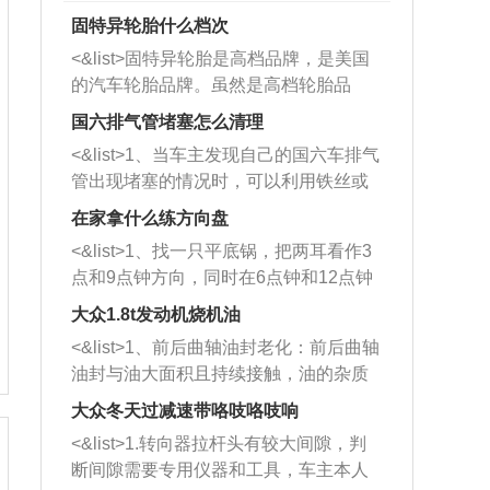
固特异轮胎什么档次
<&list>固特异轮胎是高档品牌，是美国
的汽车轮胎品牌。虽然是高档轮胎品
牌，但是中高低端的轮胎都有生产，这
国六排气管堵塞怎么清理
也是为了更好的开拓市场。
<&list>1、当车主发现自己的国六车排气
管出现堵塞的情况时，可以利用铁丝或
者是细棍，直接将杂物给取出来，如果
在家拿什么练方向盘
堵塞情况比较严重，也可以采取应急措
<&list>1、找一只平底锅，把两耳看作3
施。 <&list>2、直接利用木棍将所有的
点和9点钟方向，同时在6点钟和12点钟
杂物推到排气管里面的位置处，然后将
方向做一个标记。 <&list>2、双手握住
三元催化器拆解开，就可以将堵塞的东
大众1.8t发动机烧机油
平底锅两耳，然后往左打半圈、一圈、
西取出来。但如果是因为积碳过多引起
<&list>1、前后曲轴油封老化：前后曲轴
一圈半的练习，往右同样也要打相同的
的堵塞，就需要将三元催化器泡在草酸
油封与油大面积且持续接触，油的杂质
圈数。 <&list>3、最后强调要反复练
中进行清洗。 <&list>3、也可以利用清
和发动机内持续温度变化使其密封效果
习，这样就可以形成肌肉记忆，在真实
大众冬天过减速带咯吱咯吱响
洗剂对堵塞的情况得到解决，将清洗剂
逐渐减弱，导致渗油或漏油。<&list>2、
驾驶车辆时，不需要记忆也能打好方
放在燃油箱中，与燃油混合后，车辆启
<&list>1.转向器拉杆头有较大间隙，判
活塞间隙过大：积碳会使活塞环与缸体
向。
动时，就可以和汽油一起进入到燃烧
断间隙需要专用仪器和工具，车主本人
的间隙扩大，导致机油流入燃烧室中，