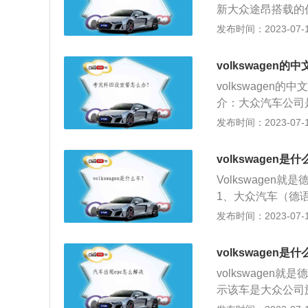
新大众途昂搭载的仍
99马力，峰值扭矩
发布时间：2023-07-17
变速箱将负责将动
计，悬浮式中控屏
volkswagen
volkswage
介：大众汽车公司
保时捷于1937年
发布时间：2023-07-17
021福布斯全球企
公司（德文Volk
volkswagen是
过多次变化。今天
Volkswage
个用中指和食指作
1、大众汽车（德语
公司，也是世界四大
发布时间：2023-07-17
意思为“国民”，W
简称为“VW”。
volkswagen是
volkswagen
示该车是大众公司
斯堡的汽车制造公