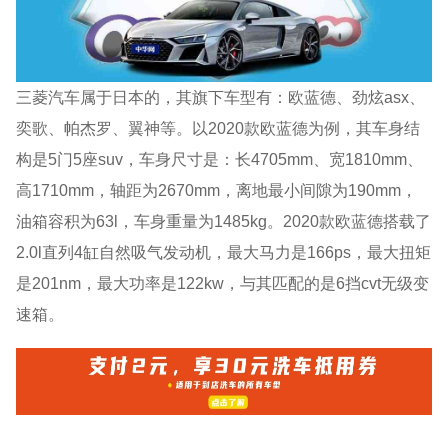
三菱汽车属于日本的，其旗下车型有：欧蓝德、劲炫asx、
奕歌、帕杰罗、翼神等。以2020款欧蓝德为例，其车身结
构是5门5座suv，车身尺寸是：长4705mm、宽1810mm、
高1710mm，轴距为2670mm，离地最小间隙为190mm，
油箱容积为63l，车身重量为1485kg。2020款欧蓝德搭载了
2.0l直列4缸自然吸气发动机，最大马力是166ps，最大扭矩
是201nm，最大功率是122kw，与其匹配的是6挡cvt无级变
速箱。