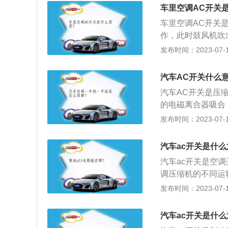
净化装置、控制系
车里空调AC开关
流动调整和控制在
车里空调AC开关
作，此时鼓风机吹
将温度选择开关旋
发布时间：2023-07-17
将该键按下，然后
湿度、空气清洁度
汽车AC开关什么
境，减少旅途疲劳
汽车AC开关是压
用的通风装置。
的电磁离合器吸合
当电磁线圈得电以
发布时间：2023-07-17
入轴相连，所以压
1、每隔一段时间
汽车ac开关是什
期处在较低温时，
汽车ac开关是空
调压缩机的不同运
功能。在汽车上，
发布时间：2023-07-17
的热量来完成的，
机始终处于工作状
汽车ac开关是什么
将ac开关关掉，