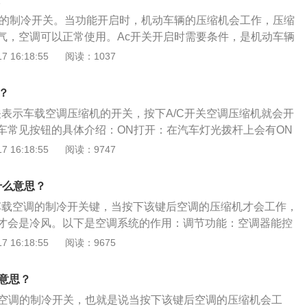
位置出风口、自动调节风量、自动打开、关闭A/C开关，保证
调的制冷开关。当功能开启时，机动车辆的压缩机会工作，压缩
适。而手动空调，出风口的风量，温度都需要自己调节，一般
气，空调可以正常使用。Ac开关开启时需要条件，是机动车辆
温的。在夏天炎热的天气下，需要打开A/C键，这时车内的压
车辆不启动，空调压缩机将无法工作。汽车空调的作用有3
 16:18:55
阅读：1037
，吹出冷风。冬季使用空调暖风时，A/C灯亮对制热没有任何
空气温度、湿度、流量、洁净度；2、过滤车内空气，有杀菌作
缩机运转产生不必要的动力损耗，所以在北方冬季使用空调暖
上的雾气。汽车空调制冷的原理是制冷系统中的低压低温制冷
A/C关闭，不会对空调暖风产生任何影响。
？
入，压缩成高压高温的过热蒸气，然后排入冷凝器。同时，车
关表示车载空调压缩机的开关，按下A/C开关空调压缩机就会开
空气流经冷凝器，带走制冷剂释放的热量，使高压高温的制冷
车常见按钮的具体介绍：ON打开：在汽车灯光拨杆上会有ON
体。高压液体通过节流、减压、降温流入蒸发器，在相应的压
开，OFF是关闭。SEL键菜单选择确认按钮：一般在多功能方向
 16:18:55
阅读：9747
围的热量。同时，车内风扇将空气留在蒸发器中进行热交换，
L键的功能完全一样，只是有的车使用SEL，而有些车使用O
节音量加减的按钮：VOL是单词volume的缩写，可以调节汽车音响
什么意思？
静音按钮：可以一键静音。
车载空调的制冷开关键，当按下该键后空调的压缩机才会工作，
才会是冷风。以下是空调系统的作用：调节功能：空调器能控
既能加热空气，也能冷却空气，以便把车厢内的温度控制到舒
 16:18:55
阅读：9675
能：空调器能够排出空气中的湿气。干燥的空气吸收人体汗
的环境；通风功能：空调器可吸入新风，具有通风功能；净化
么意思？
滤空气，排除空气中的灰尘和花粉。
载空调的制冷开关，也就是说当按下该键后空调的压缩机会工