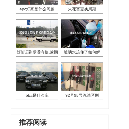
epc灯亮是什么问题
火花塞更换周期
驾驶证到期没有换,逾期
玻璃水冻住了如何解
怎么办??
决？
bba是什么车
92号95号汽油区别
推荐阅读