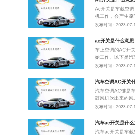
打开或关闭各不同
Ac开关是车载空
车内恒温，非常舒
机工作，会产生凉
车内是不会达到恒
需要启动，如机动
发布时间：2023-07-17
缩机就会启动工作
点：1、调节车内
帮助，反而会因压
用；3、去除窗户
风时完全可以将其
ac开关是什么意思
剂蒸气被压缩机吸
车上空调的AC开
外风扇吸入的外部
始工作。以下是汽
剂蒸气变成高压液
和OFF，ON是打
发布时间：2023-07-17
力下蒸发，吸收周
盘上。OK键和SE
放热后发生变化。
K。VOL+/-是
汽车空调AC开关
的音量。MUTE
汽车空调AC键是
鼓风机吹出来的风
制车厢内的气温，
发布时间：2023-07-17
适的水平；除湿功
液，以营造更舒适
汽车ac开关是什
功能：空调器可过
汽车ac开关是车