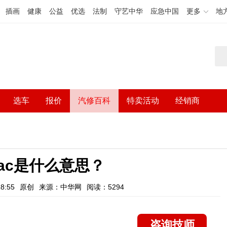
插画
健康
公益
优选
法制
守艺中华
应急中国
更多
地
选车
报价
汽修百科
特卖活动
经销商
ac是什么意思？
8:55
原创
来源：中华网
阅读：5294
咨询技师