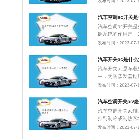
发布时间：2023-07-17
选择开关旋至蓝色
缩机是否工作。在
汽车空调ac开关
磁离合器吸合，压
汽车空调ac开关
作。
调系统的作用是：
空气吸进车内可以
发布时间：2023-07-17
热或燃烧器燃烧产
内，使温度上升达
汽车开关ac是什
口；2、及时保养
汽车开关ac是车
中，为防蒸发器过
不能长时间打在最
发布时间：2023-07-17
法是开冷气时，将
空调会导致其橡胶
汽车空调开关ac
能让各部件接受润
汽车空调开关ac
拧到制冷或制热区
提供舒适的乘坐环
发布时间：2023-07-17
安全行车。汽车空