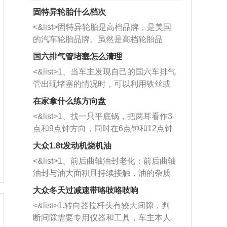
固特异轮胎什么档次
<&list>固特异轮胎是高档品牌，是美国
的汽车轮胎品牌。虽然是高档轮胎品
牌，但是中高低端的轮胎都有生产，这
国六排气管堵塞怎么清理
也是为了更好的开拓市场。
<&list>1、当车主发现自己的国六车排气
管出现堵塞的情况时，可以利用铁丝或
者是细棍，直接将杂物给取出来，如果
在家拿什么练方向盘
堵塞情况比较严重，也可以采取应急措
<&list>1、找一只平底锅，把两耳看作3
施。 <&list>2、直接利用木棍将所有的
点和9点钟方向，同时在6点钟和12点钟
杂物推到排气管里面的位置处，然后将
方向做一个标记。 <&list>2、双手握住
三元催化器拆解开，就可以将堵塞的东
大众1.8t发动机烧机油
平底锅两耳，然后往左打半圈、一圈、
西取出来。但如果是因为积碳过多引起
<&list>1、前后曲轴油封老化：前后曲轴
一圈半的练习，往右同样也要打相同的
的堵塞，就需要将三元催化器泡在草酸
油封与油大面积且持续接触，油的杂质
圈数。 <&list>3、最后强调要反复练
中进行清洗。 <&list>3、也可以利用清
和发动机内持续温度变化使其密封效果
习，这样就可以形成肌肉记忆，在真实
大众冬天过减速带咯吱咯吱响
洗剂对堵塞的情况得到解决，将清洗剂
逐渐减弱，导致渗油或漏油。<&list>2、
驾驶车辆时，不需要记忆也能打好方
放在燃油箱中，与燃油混合后，车辆启
<&list>1.转向器拉杆头有较大间隙，判
活塞间隙过大：积碳会使活塞环与缸体
向。
动时，就可以和汽油一起进入到燃烧
断间隙需要专用仪器和工具，车主本人
的间隙扩大，导致机油流入燃烧室中，