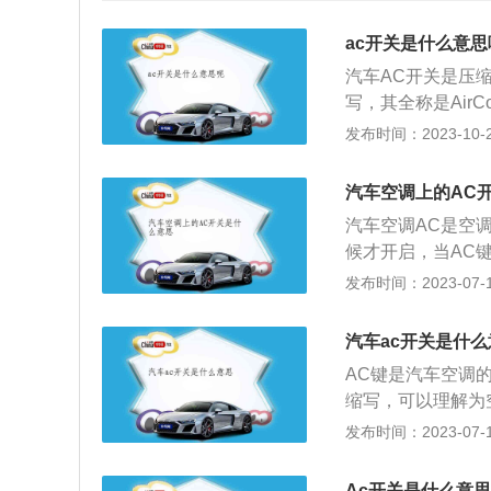
ac开关是什么意思
汽车AC开关是压
写，其全称是Air
不同运转方式来达
发布时间：2023-10-24
AC键以后，压缩
带轮是一直在旋转
汽车空调上的AC
上，压盘和压缩机
汽车空调AC是空
空调的作用：1、
候才开启，当AC
具有杀菌作用；3
代表汽车空调压缩机处
发布时间：2023-07-17
低温制冷剂蒸气被
调解和空气控制，
时车外侧风扇吸入
的，因此有制冷和
温的制冷剂蒸气结
汽车ac开关是什么
量实现的，所以A
应的压力下蒸发，
AC键是汽车空调的制
除雾的速度，当冬
翅片间进行热交换
缩写，可以理解为
动后，压缩机开始
负荷增加，油耗增
发布时间：2023-07-17
换，让蒸发器表面
手动空调和自动空
要设置好需要的温
Ac开关是什么意思