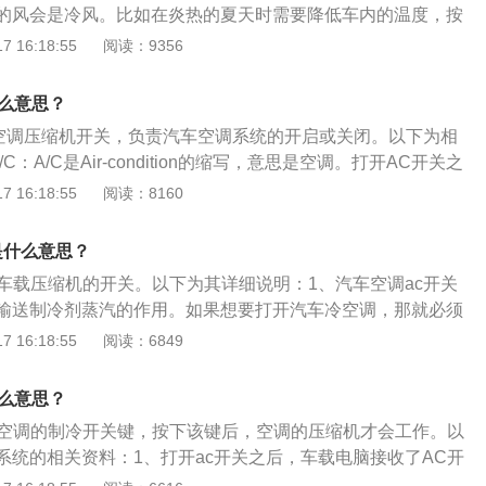
的风会是冷风。比如在炎热的夏天时需要降低车内的温度，按
度选择开关旋至蓝色部分，这时候就有冷风吹出来。如果配置
 16:18:55
阅读：9356
要将该键按下，然后再按下AUTO键，自动空调会根据车外和
整车内温。车载空调是用于把车厢内的温度、湿度、空气清洁
什么意思？
和控制在最佳状态，为乘员提供舒适的乘坐环境，减少旅途疲
是空调压缩机开关，负责汽车空调系统的开启或关闭。以下为相
良好的工作条件，对确保安全行车起到重要作用的通风装置。
C：A/C是Air-condition的缩写，意思是空调。打开AC开关之
、取暖装置和通风换气装置。
了AC开关的信号，接下来车载电脑会发出信号给空调压缩机，
 16:18:55
阅读：8160
令就开始工作，这个时候汽车空调的制冷才开始工作。而暖风
的热循环，根本不需要启动空调压缩机，所以，开暖风只需要
是什么意思？
用打开AC开关。2、汽车空调使用技巧：先开窗再开空调、空
是车载压缩机的开关。以下为其详细说明：1、汽车空调ac开关
长时间低温、内外循环切换、先关空调再熄火。
输送制冷剂蒸汽的作用。如果想要打开汽车冷空调，那就必须
不按，空调出风口吹出的风就是自然风。2、汽车空调ac开关含
 16:18:55
阅读：6849
口吹出的风是冷风，因为AC键控制车载空调吹出冷风，不按A
，若是夏季不按AC键则车载空调吹出的自然风为热风。那么常
什么意思？
不用。
载空调的制冷开关键，按下该键后，空调的压缩机才会工作。以
系统的相关资料：1、打开ac开关之后，车载电脑接收了AC开
车载电脑会发出信号给空调压缩机。2、按下ac键然后将温度