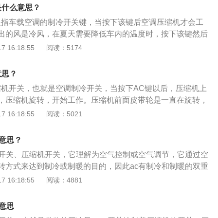
统组成，用于把汽车车厢内的温度、湿度、空气清洁度及空气
是什么意思？
较佳状态。
是指车载空调的制冷开关键，当按下该键后空调压缩机才会工
出的风是冷风，在夏天需要降低车内的温度时，按下该键然后
至蓝色部分，就会有冷风吹出，如果配置的是自动空调，只要
 16:18:55
阅读：5174
再按下AUTO键即可。汽车空调是用于把汽车车厢内的温度、
及空气流动调整和控制在较佳状态，为乘员提供舒适的乘坐环
意思？
，为驾驶员创造良好的工作条件，对确保安全行车起到重要作
缩机开关，也就是空调制冷开关，当按下AC键以后，压缩机上
，压缩机旋转，开始工作。压缩机前面皮带轮是一直在旋转，
后产生磁力，把压盘牢牢的吸附在槽轮上，而压盘和压缩机输
 16:18:55
阅读：5021
盘吸合以后压缩机便会运转、制冷。汽车空调使用注意事项：
，需要对空调进行清理；2、空调温度不宜太低，当室内温度长
么意思？
身体会因内分泌系统无法快速适应，而引发多种不适症。
调开关、压缩机开关，它理解为空气控制或空气调节，它通过空
转方式来达到制冷或制暖的目的，因此ac有制冷和制暖的双重
由于车载空调的制暖是通过发动机冷却水的热量和玻璃加热丝
 16:18:55
阅读：4881
所以ac就只有制冷一种功能。在ac模式下，由于车载空调压缩
态，必然会造成油耗和发动机负担的增加。在使用暖风时，需
意思
以免在使用暖风时压缩机运转，造成在使用暖风时额外的费油现