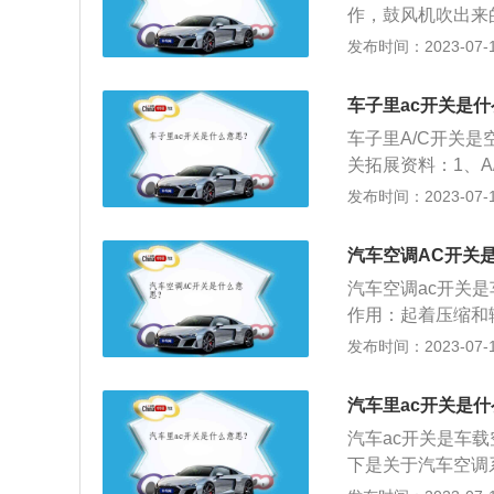
作，鼓风机吹出来
下该键，然后将温
发布时间：2023-07-17
的是自动空调，只
车内温度来自动调
车子里ac开关是
度及空气流动调整
车子里A/C开关
劳；为驾驶员创造
关拓展资料：1、A/
一般包括制冷装置
后，车载电脑接收
发布时间：2023-07-17
空调压缩机收到指
只是利用汽车内部
汽车空调AC开关
调节空调按钮，不
汽车空调ac开关
调斜向上吹、不要
作用：起着压缩和
按下AC键。如果
发布时间：2023-07-17
义：控制空调出风
C键则吹出自然风
汽车里ac开关是
在夏季使用，冬季
汽车ac开关是车
下是关于汽车空调
关的信号，接下来