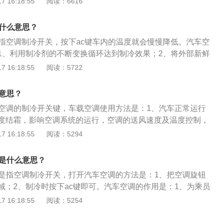
 16:18:55
阅读：6616
部分，汽车空调才会有冷风吹出来。3、实质上ac键是控制压
压缩机内充有一个电磁控制的离合器，当它的线圈通电时，电
是什么意思？
缩机工作，否则压缩机的皮带轮只是空转，压缩机并没有工
是指空调制冷开关，按下ac键车内的温度就会慢慢降低。汽车空
1、利用制冷剂的不断变换循环达到制冷效果；2、将外部新鲜
通风和换气，防止风窗起雾；3、用发动机冷却液、废弃的余
 16:18:55
阅读：5722
生热量，作为取暖的热源通过加热器加热，由鼓风机送入车
到制暖的效果。汽车空调的保养方法：1、及时清理空调出风
么意思？
空调冷凝器；3、及时清洗或更换空调滤芯。
载空调的制冷开关键，车载空调使用方法是：1、汽车正常运行
度结霜，影响空调系统的运行，空调的送风速度及温度控制，
低；2、根据冷空气下沉、热空气上升的原理，正确的调整做
 16:18:55
阅读：5294
出风口向上吹，开暖气时，将出风口向下吹；3、长时间不用
圈老化，空调内部各部件上的润滑油也会变干，定期启动空调
键是什么意思？
滑油的润滑，维持良好状态。
键是指空调制冷开关，打开汽车空调的方法是：1、把空调旋钮
域；2、制冷时按下ac键即可。汽车空调的作用是：1、为乘员
境，减少旅途疲劳；2、为驾驶员创造良好的驾驶条件，确保
 16:18:55
阅读：5254
气调节装置简称汽车空调，其是由制冷系统、供暖系统、空气