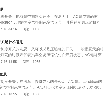
呢
缩机开关，也就是空调制冷开关，在夏天用。AC是空调的缩
Condition，理解为空气控制或空气调节，其通过空调压缩机的
到制冷或制暖的目的，因此有制冷和制暖的双重涵义。当按下
 18:44:16
阅读：1158
机上的电磁离合器吸合，压缩机旋转，开始工作。压缩机前面皮
，当电磁线圈得电以后产生磁力，把压盘牢牢地吸附在槽轮
开关是什么意思
输入轴相连，所以压盘吸合以后压缩机便会运转、制冷。汽车
调制冷开关的意思，又可以说是压缩机的开关，一般是夏天的时
调节车内空气温度、湿度、流速、洁净度；2、过滤车内空气，
键灯亮的时候表代表汽车空调压缩机处在开启状态，AC键熄灭
、清除车窗雾气。汽车空调制冷的原理是制冷系统内的低压、
在关闭状态。AC的英文是Aircondition，可以理解为空气
 16:18:55
阅读：1075
压缩机吸入并压缩为高压、高温的过热蒸气后排至冷凝器，同
通过不一样的运转方式使得空调压缩机实现制冷和制暖的目
的外部空气流经冷凝器，带走制冷剂放出的热量，使高压、高
制暖双重意思，但汽车上的车载空调制热主要是靠发动机的热
为高压液体，高压液体经过节流降压降温流入蒸发器，并在相
意思
C只有制冷一种意思。汽车空调AC还有一个作用，那就是提高
吸取周围热量，同时车内侧风扇使车内空气不断进入蒸发器的
冷开关，在汽车上按键显示的是A/C。A/C是aircondition的
天开启除雾的时候，AC也会自动开启，原理其实就是当AC启
，并将放热后变冷的气体送向车内。
空气控制或空气调节。A/C灯亮代表空调压缩机启动，发动机
工作，这个时候蒸发器芯体就会和空调内部的空气进行热交
加。A/C灯不亮则表示压缩机没有工作。现在的汽车空调分为
 16:18:55
阅读：1060
形成冷凝水，降低空气湿度，从而实现快速除雾。
调，无论是手动还是自动空调都是有A/C键的。自动空调只需
度，它就能根据光线传感器和多个车内温度传感器自动选择和