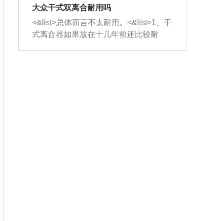
室，最后形成废气排出，就可以让三元
无法制作，需要将车辆送到修理厂或4s
造成烧机油。<&list>3、机油粘度。使用
大众干式双离合耐用吗
催化器得到清洗，排气管堵塞的情况就
店；<&list>2.车辆半轴套管防尘罩破
机油粘度过小的话，同样会有烧机油现
<&list>总体而言不太耐用。<&list>1、干
能够得到解决。
裂，破裂后会出现漏油现象，使半轴磨
象，机油粘度过小具有很好的流动性，
式离合器如果放在十几年前还比较耐
损严重，磨损的半轴容易损坏，产生异
容易窜入到气缸内，参与燃烧。<&list>
用，但是由于现在的汽车发动机动力输
响；<&list>3.稳定器的转向胶套和球头
4、机油量。机油量过多，机油压力过
出越来越高，使得干式离合器散热不足
老化，一般是使用时间过长造成的。解
大，会将部分机油压入气缸内，也会出
的缺陷也逐渐暴露出来。<&list>2、由于
决方法是更换新的质量好的转向橡胶套
现烧机油。<&list>5、机油滤清器堵塞：
干式双离合的工作环境暴露在空气中，
和球头。
会导致进气不畅，使进气压力下降，形
而离合器的散热也是通离合器罩上面的
成负压，使机油在负压的情况下吸入燃
几个小孔来进行散热。但是在行驶过程
烧室引起烧机油。<&list>6、正时齿轮或
中变速箱需要换挡，就不得不使得离合
链条磨损：正时齿轮或链条的磨损会引
器频繁工作。<&list>3、长时间的低速行
起气阀和曲轴的正时不同步。由于轮齿
驶以及过于频繁的启停，导致离合器的
或链条磨损产生的过量侧隙，使得发动
温度不断升高，而低速行驶时空气流动
机的调节无法实现：前一圈的正时和下
效率不高，无法将离合器中的热量有效
一圈可能就不一样。当气阀和活塞的运
的带走，导致离合器内部的温度不断升
动不同步时，会造成过大的机油消耗。
高，加速离合器的磨损。
解决方法：更换正时齿轮或链条。<&list
>7、内垫圈、进风口破裂：新的发动机
设计中，经常采用各种由金属和其他材