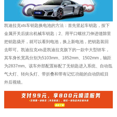
凯迪拉克xts车钥匙换电池的方法：首先竖起车钥匙，按下
金属开关后拔出机械车钥匙；2、用平口螺丝刀伸进缝隙里
把钥匙撬开，就可以看到电池，换上新电池，把钥匙装回
去即可。凯迪拉克xts是凯迪拉克旗下的一款中大型轿车，
其车身长宽高分别为5103mm、1852mm、1502mm，轴距
为2837mm。该车外部配置标配了无钥匙进入系统、自动氙
气大灯、转向头灯、带折叠和带有记忆功能的自动防眩目
外后视镜。