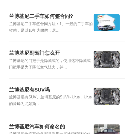
兰博基尼二手车如何签合同?
兰博基尼二手车签合同方法：1、一般的二手车的
收购，是以10年为限的；尽...
兰博基尼副驾门怎么开
兰博基尼的门把手是隐藏式的，使用这种隐藏式
门把手是为了降低空气阻力，并...
兰博基尼有SUV吗
兰博基尼有SUV。兰博基尼的SUV叫Urus，Urus
的音译为尤如斯，...
兰博基尼汽车如何命名的