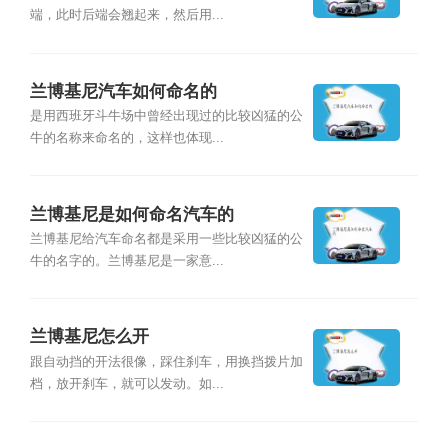
端，此时后端会翘起来，然后用...
兰博基尼汽车如何命名的
是用西班牙斗牛场中曾经出现过的比较凶猛的公
牛的名称来命名的，这样也体现...
兰博基尼是如何命名汽车的
兰博基尼给汽车命名都是采用一些比较凶猛的公
牛的名字的。兰博基尼是一家意...
兰博基尼怎么开
跟自动挡的开法很像，踩住刹车，用换挡拨片加
档，放开刹车，就可以发动。如...