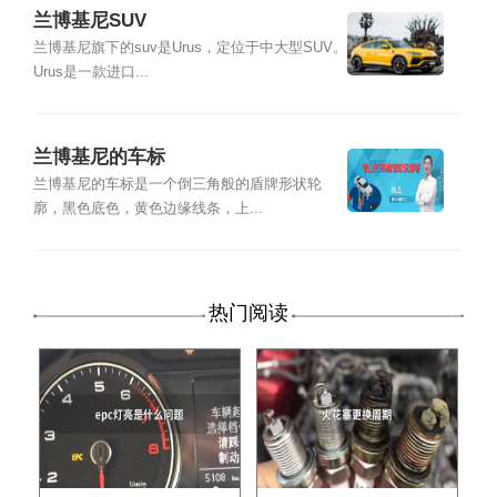
兰博基尼SUV
兰博基尼旗下的suv是Urus，定位于中大型SUV。
Urus是一款进口...
兰博基尼的车标
兰博基尼的车标是一个倒三角般的盾牌形状轮
廓，黑色底色，黄色边缘线条，上...
热门阅读