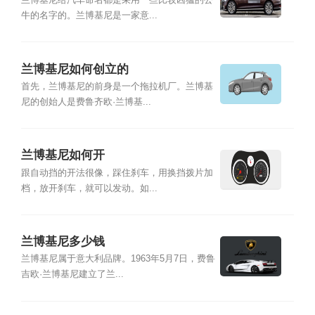
兰博基尼给汽车命名都是采用一些比较凶猛的公
牛的名字的。兰博基尼是一家意...
兰博基尼如何创立的
首先，兰博基尼的前身是一个拖拉机厂。兰博基
尼的创始人是费鲁齐欧·兰博基...
兰博基尼如何开
跟自动挡的开法很像，踩住刹车，用换挡拨片加
档，放开刹车，就可以发动。如...
兰博基尼多少钱
兰博基尼属于意大利品牌。1963年5月7日，费鲁
吉欧·兰博基尼建立了兰...