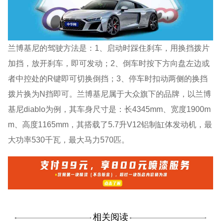
兰博基尼的驾驶方法是：1、启动时踩住刹车，用换挡拨片
加挡，放开刹车，即可发动；2、倒车时按下方向盘左边或
者中控处的R键即可切换倒挡；3、停车时扣动两侧的换挡
拨片换为N挡即可。兰博基尼属于大众旗下的品牌，以兰博
基尼diablo为例，其车身尺寸是：长4345mm、宽度1900m
m、高度1165mm，其搭载了5.7升V12铝制缸体发动机，最
大功率530千瓦，最大马力570匹。
相关阅读