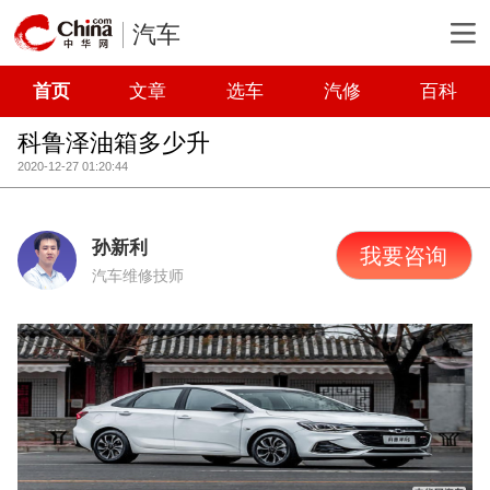
汽车
首页
文章
选车
汽修
百科
科鲁泽油箱多少升
2020-12-27 01:20:44
孙新利
我要咨询
汽车维修技师