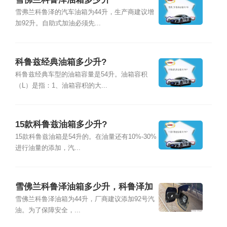
雪弗兰科鲁泽的汽车油箱为44升，生产商建议增
加92升。自助式加油必须先...
科鲁兹经典油箱多少升?
科鲁兹经典车型的油箱容量是54升。油箱容积
（L）是指：1、油箱容积的大...
15款科鲁兹油箱多少升?
15款科鲁兹油箱是54升的。在油量还有10%-30%
进行油量的添加，汽...
雪佛兰科鲁泽油箱多少升，科鲁泽加
多少号汽油合适
雪佛兰科鲁泽油箱为44升，厂商建议添加92号汽
油。为了保障安全，...