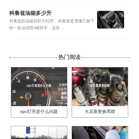
科鲁兹油箱多少升
科鲁兹的油箱容积为52升，科鲁兹是雪佛兰旗下
的一款运动型a级轿车，这款...
热门阅读
epc灯亮是什么问题
火花塞更换周期