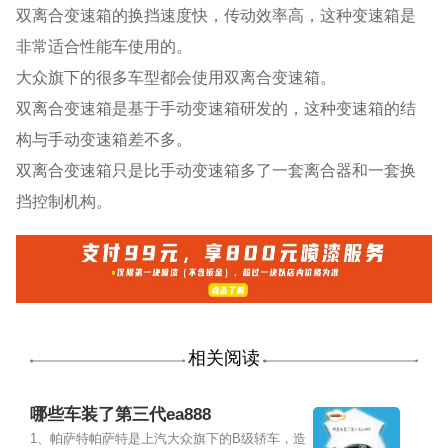
双离合变速箱的换挡速度快，传动效率高，这种变速箱是
非常适合性能车使用的。
大众旗下的很多车型都会使用双离合变速箱。
双离合变速箱是基于手动变速箱研发的，这种变速箱的结
构与手动变速箱差不多。
双离合变速箱只是比手动变速箱多了一套离合器和一套换
挡控制机构。
相关阅读
哪些车装了第三代ea888
1、帕萨特帕萨特是上汽大众旗下的B级轿车，造