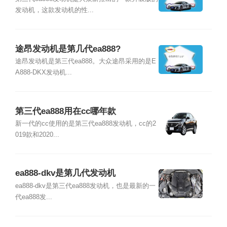
发动机，这款发动机的性...
途昂发动机是第几代ea888?
途昂发动机是第三代ea888。大众途昂采用的是E
A888-DKX发动机...
第三代ea888用在cc哪年款
新一代的cc使用的是第三代ea888发动机，cc的2
019款和2020...
ea888-dkv是第几代发动机
ea888-dkv是第三代ea888发动机，也是最新的一
代ea888发...