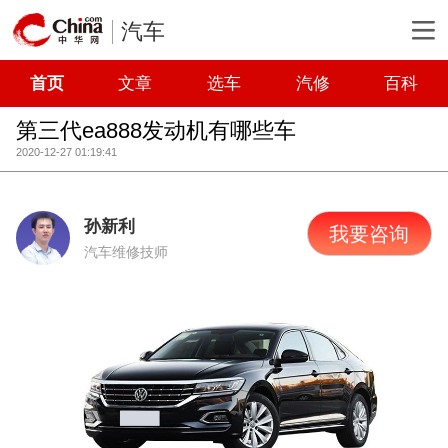
汽车
首页
文章
选车
汽修
百科
第三代ea888发动机有哪些车
2020-12-27 01:19:41
孙新利
我要咨询
汽车维修技师