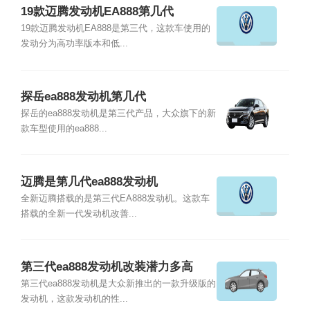
19款迈腾发动机EA888第几代
19款迈腾发动机EA888是第三代，这款车使用的
发动分为高功率版本和低...
探岳ea888发动机第几代
探岳的ea888发动机是第三代产品，大众旗下的新
款车型使用的ea888...
迈腾是第几代ea888发动机
全新迈腾搭载的是第三代EA888发动机。这款车
搭载的全新一代发动机改善...
第三代ea888发动机改装潜力多高
第三代ea888发动机是大众新推出的一款升级版的
发动机，这款发动机的性...