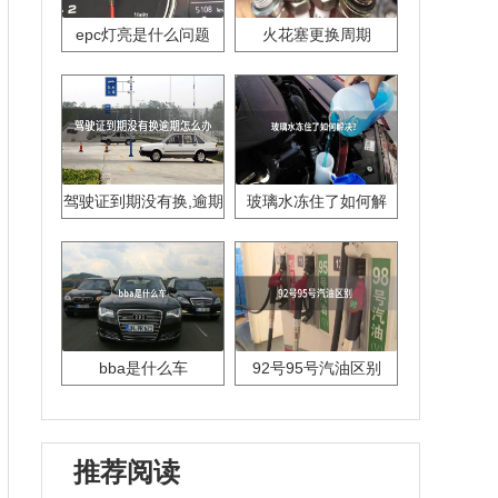
epc灯亮是什么问题
火花塞更换周期
驾驶证到期没有换,逾期
玻璃水冻住了如何解
怎么办??
决？
bba是什么车
92号95号汽油区别
推荐阅读