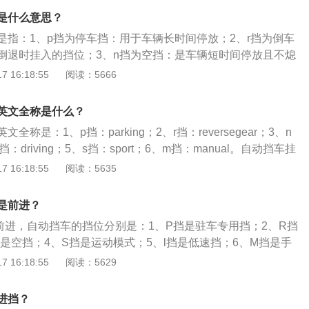
速踏板；2、油门不要猛踩，要缓慢踩下，慢慢加速行驶。
是什么意思？
是指：1、p挡为停车挡：用于车辆长时间停放；2、r挡为倒车
倒退时挂入的挡位；3、n挡为空挡：是车辆短时间停放且不熄
挡位；4、d挡为前进挡：当换挡杆置于d挡时，车辆会根据节
 16:18:55
阅读：5666
数据来自动切换挡位；5、s挡为运动模式：让车辆驾驶起来更
指手动模式：当换挡杆挂入m挡时，换挡由司机手动完成；7、l
英文全称是什么？
均速行驶使用。
称是：1、p挡：parking；2、r挡：reversegear；3、n
d挡：driving；5、s挡：sport；6、m挡：manual。自动挡车挂
、换挡不要踩油门踏板；2、挂上挡位不要立即猛踩油门踏板；
 16:18:55
阅读：5635
两挡时才可以发动车辆；4、从p挡摘除挡杆需踩住刹车；5、行驶
行；6、车在行驶中不可推入p挡；7、行驶方向变动时，d挡r挡
是前进？
后操作；8、行驶中把挡位放在n上油泵无法正常供油进行润
前进，自动挡车的挡位分别是：1、P挡是驻车专用挡；2、R挡
部件温度升高，造成损坏。
是空挡；4、S挡是运动模式；5、l挡是低速挡；6、M挡是手
挡。自动挡车的起步步骤是：1、踩刹车减速到停车；2、将挡
 16:18:55
阅读：5629
；3、拉紧手刹，熄火；4、松开脚刹，但不要关闭电源；5、踩
N挡拉到P挡；6、松开脚刹；7、旋回钥匙，关闭电源，拔出
进挡？