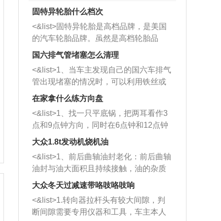
固特异轮胎什么档次
<&list>固特异轮胎是高档品牌，是美国
的汽车轮胎品牌。虽然是高档轮胎品
牌，但是中高低端的轮胎都有生产，这
国六排气管堵塞怎么清理
也是为了更好的开拓市场。
<&list>1、当车主发现自己的国六车排气
管出现堵塞的情况时，可以利用铁丝或
者是细棍，直接将杂物给取出来，如果
在家拿什么练方向盘
堵塞情况比较严重，也可以采取应急措
<&list>1、找一只平底锅，把两耳看作3
施。 <&list>2、直接利用木棍将所有的
点和9点钟方向，同时在6点钟和12点钟
杂物推到排气管里面的位置处，然后将
方向做一个标记。 <&list>2、双手握住
三元催化器拆解开，就可以将堵塞的东
大众1.8t发动机烧机油
平底锅两耳，然后往左打半圈、一圈、
西取出来。但如果是因为积碳过多引起
<&list>1、前后曲轴油封老化：前后曲轴
一圈半的练习，往右同样也要打相同的
的堵塞，就需要将三元催化器泡在草酸
油封与油大面积且持续接触，油的杂质
圈数。 <&list>3、最后强调要反复练
中进行清洗。 <&list>3、也可以利用清
和发动机内持续温度变化使其密封效果
习，这样就可以形成肌肉记忆，在真实
大众冬天过减速带咯吱咯吱响
洗剂对堵塞的情况得到解决，将清洗剂
逐渐减弱，导致渗油或漏油。<&list>2、
驾驶车辆时，不需要记忆也能打好方
放在燃油箱中，与燃油混合后，车辆启
<&list>1.转向器拉杆头有较大间隙，判
活塞间隙过大：积碳会使活塞环与缸体
向。
动时，就可以和汽油一起进入到燃烧
断间隙需要专用仪器和工具，车主本人
的间隙扩大，导致机油流入燃烧室中，