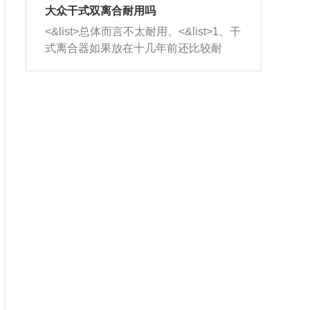
室，最后形成废气排出，就可以让三元
无法制作，需要将车辆送到修理厂或4s
造成烧机油。<&list>3、机油粘度。使用
大众干式双离合耐用吗
催化器得到清洗，排气管堵塞的情况就
店；<&list>2.车辆半轴套管防尘罩破
机油粘度过小的话，同样会有烧机油现
<&list>总体而言不太耐用。<&list>1、干
能够得到解决。
裂，破裂后会出现漏油现象，使半轴磨
象，机油粘度过小具有很好的流动性，
式离合器如果放在十几年前还比较耐
损严重，磨损的半轴容易损坏，产生异
容易窜入到气缸内，参与燃烧。<&list>
用，但是由于现在的汽车发动机动力输
响；<&list>3.稳定器的转向胶套和球头
4、机油量。机油量过多，机油压力过
出越来越高，使得干式离合器散热不足
老化，一般是使用时间过长造成的。解
大，会将部分机油压入气缸内，也会出
的缺陷也逐渐暴露出来。<&list>2、由于
决方法是更换新的质量好的转向橡胶套
现烧机油。<&list>5、机油滤清器堵塞：
干式双离合的工作环境暴露在空气中，
和球头。
会导致进气不畅，使进气压力下降，形
而离合器的散热也是通离合器罩上面的
成负压，使机油在负压的情况下吸入燃
几个小孔来进行散热。但是在行驶过程
烧室引起烧机油。<&list>6、正时齿轮或
中变速箱需要换挡，就不得不使得离合
链条磨损：正时齿轮或链条的磨损会引
器频繁工作。<&list>3、长时间的低速行
起气阀和曲轴的正时不同步。由于轮齿
驶以及过于频繁的启停，导致离合器的
或链条磨损产生的过量侧隙，使得发动
温度不断升高，而低速行驶时空气流动
机的调节无法实现：前一圈的正时和下
效率不高，无法将离合器中的热量有效
一圈可能就不一样。当气阀和活塞的运
的带走，导致离合器内部的温度不断升
动不同步时，会造成过大的机油消耗。
高，加速离合器的磨损。
解决方法：更换正时齿轮或链条。<&list
>7、内垫圈、进风口破裂：新的发动机
设计中，经常采用各种由金属和其他材