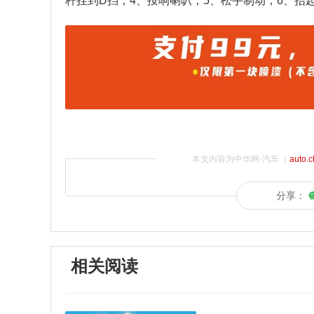
杆挂到D挡；4、按响喇叭；5、松手制动；6、抬
本文内容为中华网·汽车（
auto.
分享：
相关阅读