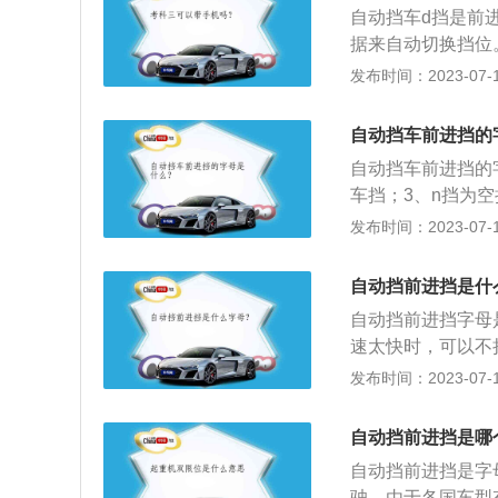
自动挡车d挡是前
据来自动切换挡位
放；2、r挡为倒
发布时间：2023-07-17
短时间停放且不熄
更运动；5、m挡
自动挡车前进挡的
6、l挡为低速挡。
自动挡车前进挡的
车挡；3、n挡为空
挡；7、s挡为运
发布时间：2023-07-17
辆，从p挡摘出排
接前行；2、挡位
自动挡前进挡是什
按换挡钮，从低挡
自动挡前进挡字母
驶不可推入p挡；
速太快时，可以不
的速度和交通情况
发布时间：2023-07-17
个位置，从上到下
不用时，此挡位可
自动挡前进挡是哪
空挡，暂时停车时
自动挡前进挡是字
是低速挡，可以使
驶。由于各国车型