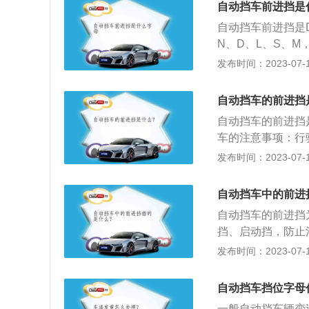
自动挡车前进挡是
自动挡车前进挡是
N、D、L、S、M
挡、S是运动模式，
发布时间：2023-07-17
驱动挡。另外还有
在这里，可以限制
自动挡车的前进挡
自动挡车的前进挡
车的注意事项：行
用，档位无意切换
发布时间：2023-07-17
的斜坡，其重力大
步。自动挡的挡位
自动挡车中的前进
N挡、D挡、S挡
自动挡车的前进挡
死；R挡是倒车挡
挡、启动挡，防止
是前进挡，D挡是
为前进挡、驱动挡
发布时间：2023-07-17
挡，此模式下，车
式，挂入此挡，挡
升挡，下坡时有一
自动挡车挡位字母
时切换挡位，较手
一般自动挡车辆变