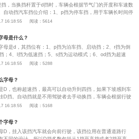
进挡，当换挡杆置于d挡时，车辆会根据节气门的开度和车速数
。自动挡汽车挡位介绍：1、p挡为停车挡，用于车辆长时间停
车挡，是车辆在需要倒退时挂入的挡位；3、n挡为空挡，是车辆
 16:18:55
阅读：5614
火的状态下挂入的挡位；4、s挡为运动模式，让车辆驾驶起来
是指手动模式，当换挡杆挂入m挡时，换挡由司机手动完成；
字母是什么？
字母是d，其挡位有：1、p挡为泊车挡、启动挡；2、r挡为倒
挡；4、l挡为低速挡；5、s挡为运动模式；6、od挡为超速
动模式。自动挡的正确使用方法是：1、在p、n两挡时发动车
 16:18:55
阅读：5288
挡杆踩住刹车，接通电源踩住刹车拉到n挡，点火后挂入d挡直
在n、d、l挡间切换时不用按换挡按钮，从l挡往下的限制挡上挂
么字母？
往高挡挂不用按换挡钮；3、行驶中不可挂入n挡滑行；4、行
是D，也称超速挡，最高可以自动升到四挡，如果下坡感到车
5、行驶结束必须熄火挂入p挡才能抽出钥匙。
挂D挡。自动挡就是不用驾驶者去手动换挡，车辆会根据行驶
自动选择合适的挡位行驶。一般的自动挡汽车上的挡位共有六
 16:18:55
阅读：5168
分别为：P、R、N、D、S、L。P是泊车挡、启动挡，当停车
以让车轮处于机械抱死状态，可以防止溜动；R是倒车挡；N是
个字母？
使用；S是表示运动模式，挂入此挡时，挡位可以自由切换；L
母D，挂入该挡汽车就会向前行驶，该挡位用在普通道路行
得汽车在下坡时使用发动机动力进行制动。
有不同的设计，所以D挡多数包括从1挡至高挡或者2挡至高