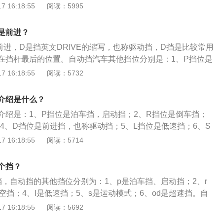
箱在1-5挡根据速度和油门情况自动切换。S：运动模式。挂入
 16:18:55
阅读：5995
切换，但增加油耗。L：低挡位。变速箱保持1挡不升挡，下坡
，可在坡道等情况下使用。
是前进？
前进，D是挡英文DRIVE的缩写，也称驱动挡，D挡是比较常用
在挡杆最后的位置。自动挡汽车其他挡位分别是：1、P挡位是
2、R挡位是倒车挡；3、N挡位是空挡；4、L挡位是低速挡；
 16:18:55
阅读：5732
模式。自动挡汽车启动的步骤是：1、按下启动按键或者转动钥
右脚踩住刹车，放下手刹；3、将挡位从P挡换到D挡；4、挡位
介绍是什么？
缓缓抬起刹车即可。
介绍是：1、P挡位是泊车挡，启动挡；2、R挡位是倒车挡；
4、D挡位是前进挡，也称驱动挡；5、L挡位是低速挡；6、S
7、OD挡位是超速挡。自动挡是不用驾驶者去手动换挡，车辆
 16:18:55
阅读：5714
和交通情况自动选择合适的挡位行驶，其动力是通过自动变速
动变速箱分为：液力自动变速器、液压传动自动变速器、电力
个挡？
挡，自动挡的其他挡位分别为：1、p是泊车挡、启动挡；2、r
空挡；4、l是低速挡；5、s是运动模式；6、od是超速挡。自
去手动换挡，车辆会根据行驶的速度和交通情况自动选择合适
 16:18:55
阅读：5692
挡汽车起步正确的做法是：1、将选挡手柄移动至预定的行驶