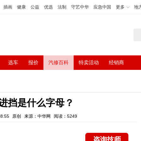
插画
健康
公益
优选
法制
守艺中华
应急中国
更多
地
选车
报价
汽修百科
特卖活动
经销商
进挡是什么字母？
8:55
原创
来源：中华网
阅读：5249
咨询技师