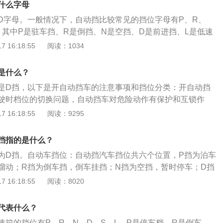
什么字母
D字母。一般情况下，自动挡比较常见的挡位字母有P、R、
，其中P是驻车挡、R是倒挡、N是空挡、D是前进挡、L是低速
M档就是变速箱的手动挡模式。D全称Drive，前进挡，也称
 16:18:55
阅读：1034
L全称Low，低速挡，在下山或者下长距离的斜坡时，把挡位挂
汽车的挡位自动地只在最低挡上。
是什么？
是D挡，以下是开自动挡车的注意事项和挡位分类：开自动挡
驶时档位的切换问题，自动挡车对危险动作有保护和互锁作
，如果出错，会发生危险；如果自动挡车型车辆停在一个较陡
 16:18:55
阅读：9295
于怠速时的动力余量时，车子就会溜坡，最好配合手刹来起
分类：通常情况下，自动挡分为6个挡位，分别是P挡、R挡、
挡指的是什么？
、L挡。P挡是驻车挡，挂入P挡之后，车辆的变速箱就会被锁
为D挡。自动车挡位：自动挡汽车挡位共六个位置，P挡为泊车
，倒车时使用，挂入R挡，车就可以倒着走；N挡是空挡；D挡
溜动；R挡为倒车挡，倒车挂挡；N挡为空挡，暂时停车；D挡
最常用的挡位，挂上D挡，踩油门，车就往前行驶；S挡是运动
，变速箱在1-5挡根据速度和油门情况自动切换；S挡为运动模
 16:18:55
阅读：8020
的动力增加，同时油耗会增大；L挡是低速挡，爬坡时使用。
位可自由切换，但增加油耗；L挡为低挡位，变速箱保持1挡不
定制动功能，可在坡道等情况下使用；自动挡是不需要在行驶
代表什么？
动变速箱的优势在于易于驾驶，另外自动挡还包括无级变速、
速箱的挡位有P，R，N，D，S，L。P是停车档，R是倒车