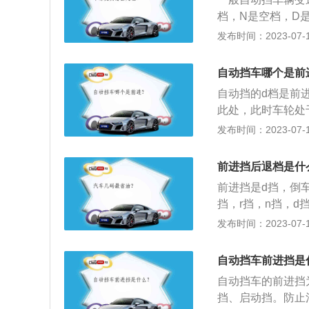
电子拨片变速、电
档，N是空档，D
启动发动机，此时
式。以下是相关内
发布时间：2023-07-17
驶。
挡位切换到P挡上
制动装置将输出轴
自动挡车哪个是前
挡，车型都会设置
自动挡的d档是前
3、N档：在等待
此处，此时车轮处
拉紧手制动。主要
用；3、N-空挡
发布时间：2023-07-17
油液变质。4、D
为防止车辆在斜坡
会根据油门大小和车
是前进时，用此挡
后，代表车辆进入
前进挡后退档是什
只是换挡时机延迟
称LOW代表低速
前进挡是d挡，倒
较实用的档位。
挡，r挡，n挡，d
基本都是可以在停
发布时间：2023-07-17
入n挡假如不拉手
刹那车辆无法移动
自动挡车前进挡是
变速器的润滑和散
自动挡车的前进挡
变速器内的锁止机
挡、启动挡。防止