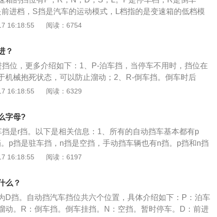
子排挡杆变速。前进挡使用方法：上车后首先踩下制动踏板，
是前进档，S挡是汽车的运动模式，L档指的是变速箱的低档模
不要松开制动踏板，挂入d挡，松开制动踏板汽车就能向前行
容介绍：1、P档：当需要把汽车停放在一段长时间时，应该把
 16:18:55
阅读：6754
，它利用了机械装置去锁紧转动部分，通过变速器内部的停车
锁住拉紧手制动，防止汽车移动。2、R档：倒车时用。对于R
进？
保险按钮，汽车未发动时需要按下保险装置才能切换到R挡。
进挡位，更多介绍如下：1、P-泊车挡，当停车不用时，挡位在
交通灯或拥堵路段，停止时间略长的时候，最好换入N位，同时
于机械抱死状态，可以防止溜动；2、R-倒车挡。倒车时后
因为在D挡状态下长时间制动会使得变速器油温升高，容易使
。暂时停车时（如红灯），用此挡位。此外，此挡位表示空挡，
 16:18:55
阅读：6329
档：D挡位是最常用的挡位，用于一般道路行驶。D挡内的挡位
上溜动，一定要踩着刹车；4、D-前进挡，也称驱动挡。也就
速高低来确定。5、S档：全称Sport代表运动，挂到s档之
位；5、S-表示运动模式：挂入此挡时，挡位可以自由切换，
到了运动模式。主要功能就是用来快速行驶超车。6、L档：全
么字母?
，让发动机保持高转速一段时间，使汽车动力增加。
，在遇到上坡路段的时候，挂上L档，上坡就很轻松，也属于比
车挡是r挡。以下是相关信息：1、所有的自动挡车基本都有p
挡。p挡是驻车挡，n挡是空挡，手动挡车辆也有n挡。p挡和n挡
车时使用，但是p挡和n挡不相同。2、n挡内沒有锁止机构，挂
 16:18:55
阅读：6197
刹车辆可以移动。p挡内部有锁止机构，挂入p挡后假如不拉手
。3、挂入n挡滑行以后，变速器的油压会下降，这样子会关系
什么？
热。在挂入p挡以前，必需要确保车辆完全停稳，不然会损坏
为D挡。自动挡汽车挡位共六个位置，具体介绍如下：P：泊车
构。
溜动。R：倒车挡。倒车挂挡。N：空挡。暂时停车。D：前进