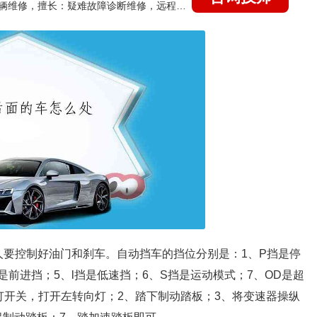
国家认证的汽车维修技师，15年德美日等各系车辆维修，擅长：疑难故障诊断维修，远程维修技术指导
人要控制好油门和刹车。自动挡车的挡位分别是：1、P挡是停
是前进挡；5、l挡是低速挡；6、S挡是运动模式；7、OD是超
灯开关，打开左转向灯；2、踏下制动踏板；3、将变速器操纵