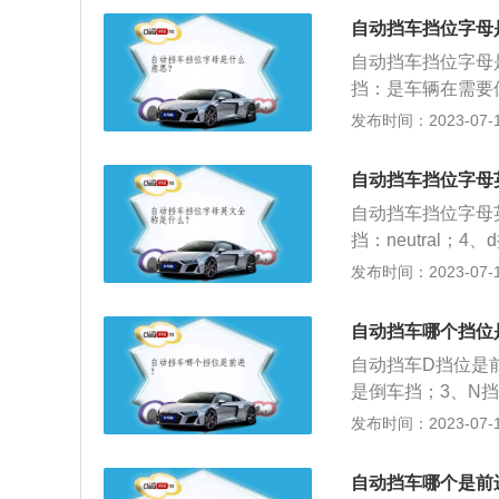
的位置后再踩下加
自动挡车挡位字母
自动挡车挡位字母
挡：是车辆在需要
火的状态下挂入的
发布时间：2023-07-17
气门的开度和车速
运动；6、m挡是
自动挡车挡位字母
挡为低速挡：汽车
自动挡车挡位字母英文全
挡：neutral；4、
挡的注意事项：1
发布时间：2023-07-17
3、只有在p、n
中不可挂入n挡滑
自动挡车哪个挡位
切换需等车辆停稳
自动挡车D挡位是
滑，可使变速箱内
是倒车挡；3、N挡
自一体车型的手动
发布时间：2023-07-17
位从D挡拉到N挡
下脚刹，将挡位从
自动挡车哪个是前
钥匙即可。