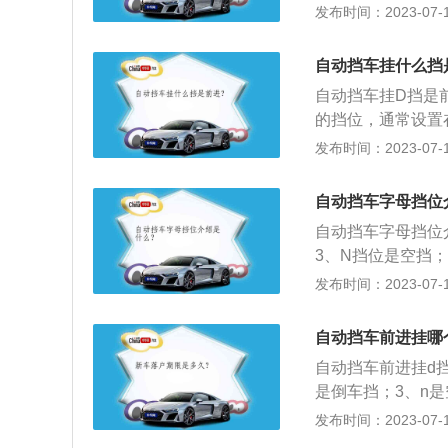
挡、驱动挡。变速
发布时间：2023-07-17
此挡，挡位可自由
时有一定制动功能
自动挡车挂什么挡
自动挡车挂D挡是
的挡位，通常设置
泊车挡，启动挡；
发布时间：2023-07-17
5、S挡位是运动
匙发动车辆；2、
自动挡车字母挡位
换到D挡后，右脚
自动挡车字母挡位
3、N挡位是空挡；
挡位是运动模式；
发布时间：2023-07-17
会根据行驶的速度
箱传递出去的。自
自动挡车前进挂哪
传动自动变速器。
自动挡车前进挂d
是倒车挡；3、n是
动挡是不用驾驶者
发布时间：2023-07-17
的挡位行驶。自动