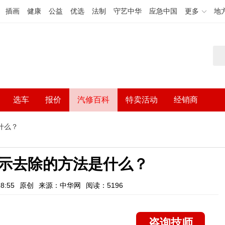
插画
健康
公益
优选
法制
守艺中华
应急中国
更多
地
选车
报价
汽修百科
特卖活动
经销商
什么？
示去除的方法是什么？
8:55
原创
来源：中华网
阅读：5196
咨询技师