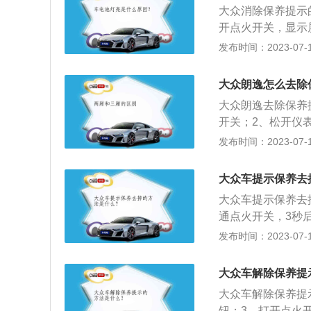
大众消除保养提示
250nm。
开点火开关，显示屏
显示下一次维护里
发布时间：2023-07-17
制造公司，以速腾为
轴距为2731毫
大众朗逸怎么去除
挂，后悬挂类型为
大众朗逸去除保养
开关；2、松开仪
关，松开分钟按钮
发布时间：2023-07-17
身尺寸是：长4670
轮增压发动机，最大
大众车提示保养去
合变速箱。
大众车提示保养去
通点火开关，3秒
按住set按钮3秒
发布时间：2023-07-17
1、保持车容整洁
劣化过程，延长使
大众车解除保养提
清器、空气滤清器
大众车解除保养提
液面；4、检查油
钮；3、打开点火开