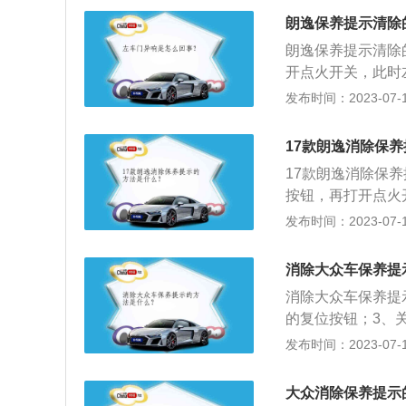
是：长4605mm、
朗逸保养提示清除
朗逸保养提示清除的
开点火开关，此时左
松开“0.0”按钮
发布时间：2023-07-17
海大众推出的一款
作方式，并具有MP
17款朗逸消除保
m、1765mm、14
17款朗逸消除保
按钮，再打开点火
位按钮，在按一下
发布时间：2023-07-17
寸是：长4605mm
150mm，车身重量
消除大众车保养提
消除大众车保养提
的复位按钮；3、
4、直到保养提示
发布时间：2023-07-17
众宝来、大众途昂
寸是：长4670mm
大众消除保养提示
逸搭载1.4t涡轮