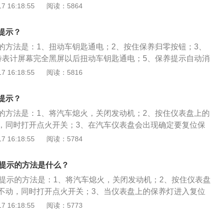
要复位保养服务的数据”后，再次按压“0.0”按钮确认，即可去
 16:18:55
阅读：5864
是大众朗逸的相关内容：(1)大众朗逸是上汽大众旗下的一款紧
别是4670mm、1806mm、1474mm，轴距是2688mm，前
提示？
逊式独立悬挂，后悬挂采用的是扭力梁式非独立悬挂。
的方法是：1、扭动车钥匙通电；2、按住保养归零按钮；3、
待表计屏幕完全黑屏以后扭动车钥匙通电；5、保养提示自动消
大众朗逸是一款紧凑型4门5座三厢车，其车身尺寸是：长4670
 16:18:55
阅读：5816
、高1474mm，轴距为2688mm。大众朗逸搭载了1.4T涡轮增压
变速箱，最大功率是110千瓦，最大扭矩是250牛米，其驱动
提示？
前悬架使用了麦弗逊式独立悬架，后悬架使用了扭力梁式非独
的方法是：1、将汽车熄火，关闭发动机；2、按住仪表盘上的
，同时打开点火开关；3、在汽车仪表盘会出现确定要复位保
定要复位车况检查服务的数据；4、按压复位按键即可。以202
 16:18:55
阅读：5784
尺寸是：长4670mm、宽1806mm、高1474mm，轴距为26
朗逸搭载了1.4t涡轮增压发动机，最大马力是150ps，最大扭矩是
养提示的方法是什么？
率是110kw，与其匹配的是7挡双离合变速箱。
养提示的方法是：1、将汽车熄火，关闭发动机；2、按住仪表盘
不动，同时打开点火开关；3、当仪表盘上的保养灯进入复位
键；4、松开复位按键在按一次菜单按键，即可消除。17款朗
 16:18:55
阅读：5773
的一款紧凑型车，其车身结构是四门五座三厢车，车身尺寸