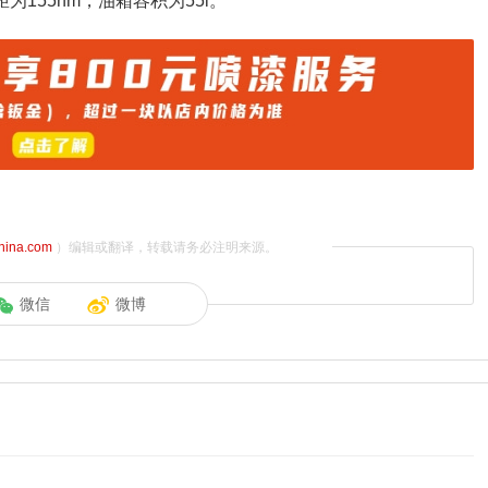
为155nm，油箱容积为55l。
china.com
）编辑或翻译，转载请务必注明来源。
微信
微博