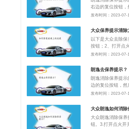
右边的复位按钮，
通电，直到保养提
发布时间：2023-07-17
1、大部分汽车都
盘上就会亮起保养
大众保养提示清除
含黄颜色的机油壶
以下是大众去除保
按钮；2、打开点
1.以2021款大
发布时间：2023-07-17
长4670mm、宽18
适版搭载了1.4t
朗逸去保养提示？
匹配的是7挡双离
朗逸消除保养提示
边的复位按钮，然
电，直到保养提示
发布时间：2023-07-17
直按住复位按钮不
3.在第二次通电
大众朗逸如何消除
钮：表计右下角那
大众朗逸消除保养提
复位清零按钮。不
钮。3.打开点火开关