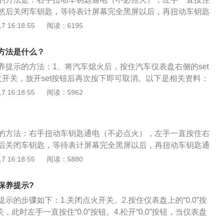
然后关闭车钥匙，等待表计屏幕完全黑屏以后，再扭动车钥匙
示自动消失时才松开左手。以下是关于保养提示的相关介绍：
 16:18:55
阅读：6195
是有保养提醒警示灯，只要当车子达到需要保养的里程，仪表
灯，提醒车主及时为汽车进行保养。2、常见的保养灯样式包
方法是什么？
标志、黄颜色的小扳手标志以及直接显示“请速更换机油”。
养提示的方法：1、将汽车熄火后，按住汽车仪表盘右侧的set
火开关，放开set按钮后再次按下即可取消。以下是相关资料：
众朗逸舒适版为例，属于一款紧凑型4门5座三厢车，车身尺寸是：
 16:18:55
阅读：5962
06mm、高1474mm，轴距为2688mm。2.2021款大众朗逸舒
涡轮增压发动机，最大功率是110kw，最大扭矩是250nm，与其
合变速箱。
的方法：右手扭动车钥匙通电（不必点火），左手一直按住右
后关闭车钥匙，等待表计屏幕完全黑屏以后，再扭动车钥匙通
自动消失时才松开左手，至此问题得到解决。关键要求：1.一
 16:18:55
阅读：5880
松手。2.在关闭钥匙后屏幕全黑时，才能重新开启钥匙通电。
后等到保养提示消失时，才能松开按住复位按钮的左手。复位按
保养提示?
个长按钮，它是里程数显示方式切换按钮，也是阶段性里程数
示的步骤如下：1.关闭点火开关。2.按住仪表盘上的“0.0”按
同车型，可能按钮形态与位置有所不同，自己摸索尝试即可。
，此时左手一直按住“0.0”按钮。4.松开“0.0”按钮，当仪表盘