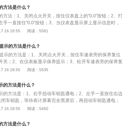
宽1765mm、高1460mm，轴距为2610mm，油箱容积为55l。
的方法是什么？
方法：1、关闭点火开关，按住仪表盘上的“0.0”按钮；2、打
手一直按住“0.0”按钮；3、当仪表盘显示屏上显示信息时，
，选择复位保养数据；4、再次按压“0.0”按钮确认即可。朗逸是上
 16:18:55
阅读：5581
A级车，其车载导航系统采用触摸屏幕与旋钮控制相结合的操
3播放能力。在车身尺寸方面，朗逸的长宽高分别为4605m
养提示的方法是什么？
60mm，轴距为2610mm。
养提示的方法是：1、关闭点火开关，按住车速表旁的保养复位
开关；2、在仪表板显示保养提示；3、松开车速表旁的保养复
转速表侧的信息按钮，保养提示灯成功复位。17款朗逸车身尺
 16:18:55
阅读：5535
、宽1765mm、高1460mm，轴距为2610mm，最小离地间隙为
为1210kg，油箱容积为55l，行李箱容积为478l。
示的方法是什么？
示的方法是：1、右手扭动车钥匙通电；2、左手一直按住右边
关闭车钥匙，等待表计屏幕完全黑屏后，再扭动车钥匙通电；
自动消失时才松开左手即可。大众旗下车型有：大众朗逸、大
 16:18:55
阅读：5450
、大众凌度、大众探影等。以2021款大众朗逸为例，其车身尺
、宽1806mm、高1474mm，轴距为2688mm。2021款大众朗
的方法是什么？
增压发动机，最大马力是150ps，最大功率是110kw，最大扭矩是