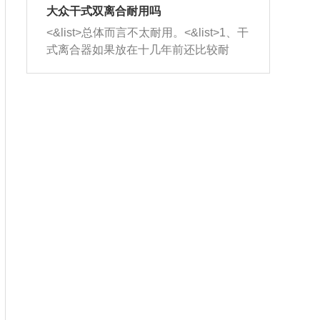
室，最后形成废气排出，就可以让三元
无法制作，需要将车辆送到修理厂或4s
造成烧机油。<&list>3、机油粘度。使用
大众干式双离合耐用吗
催化器得到清洗，排气管堵塞的情况就
店；<&list>2.车辆半轴套管防尘罩破
机油粘度过小的话，同样会有烧机油现
<&list>总体而言不太耐用。<&list>1、干
能够得到解决。
裂，破裂后会出现漏油现象，使半轴磨
象，机油粘度过小具有很好的流动性，
式离合器如果放在十几年前还比较耐
损严重，磨损的半轴容易损坏，产生异
容易窜入到气缸内，参与燃烧。<&list>
用，但是由于现在的汽车发动机动力输
响；<&list>3.稳定器的转向胶套和球头
4、机油量。机油量过多，机油压力过
出越来越高，使得干式离合器散热不足
老化，一般是使用时间过长造成的。解
大，会将部分机油压入气缸内，也会出
的缺陷也逐渐暴露出来。<&list>2、由于
决方法是更换新的质量好的转向橡胶套
现烧机油。<&list>5、机油滤清器堵塞：
干式双离合的工作环境暴露在空气中，
和球头。
会导致进气不畅，使进气压力下降，形
而离合器的散热也是通离合器罩上面的
成负压，使机油在负压的情况下吸入燃
几个小孔来进行散热。但是在行驶过程
烧室引起烧机油。<&list>6、正时齿轮或
中变速箱需要换挡，就不得不使得离合
链条磨损：正时齿轮或链条的磨损会引
器频繁工作。<&list>3、长时间的低速行
起气阀和曲轴的正时不同步。由于轮齿
驶以及过于频繁的启停，导致离合器的
或链条磨损产生的过量侧隙，使得发动
温度不断升高，而低速行驶时空气流动
机的调节无法实现：前一圈的正时和下
效率不高，无法将离合器中的热量有效
一圈可能就不一样。当气阀和活塞的运
的带走，导致离合器内部的温度不断升
动不同步时，会造成过大的机油消耗。
高，加速离合器的磨损。
解决方法：更换正时齿轮或链条。<&list
>7、内垫圈、进风口破裂：新的发动机
设计中，经常采用各种由金属和其他材