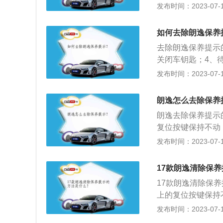
显示屏上显示“确定
发布时间：2023-07-17
掉保养提示。以下
凑型车。该车长宽高分
如何去除朗逸保养
悬挂采用的是麦弗
去除朗逸保养提示
关闭车钥匙；4、
失时再松开即可。
发布时间：2023-07-17
mm、宽1806mm
发动机和7挡双离合
朗逸怎么去除保养
方式是前置前驱，
朗逸去除保养提示
立悬架。
复位按键保持不动
养服务的数据或确
发布时间：2023-07-17
1款朗逸为例，其车身
88mm。2021款
17款朗逸清除保
250nm，最大功
17款朗逸清除保
上的复位按键保持
模式后松开复位按
发布时间：2023-07-17
逸是上汽大众旗下