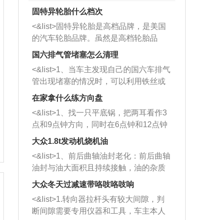
固特异轮胎什么档次
<&list>固特异轮胎是高档品牌，是美国
的汽车轮胎品牌。虽然是高档轮胎品
牌，但是中高低端的轮胎都有生产，这
国六排气管堵塞怎么清理
也是为了更好的开拓市场。
<&list>1、当车主发现自己的国六车排气
管出现堵塞的情况时，可以利用铁丝或
者是细棍，直接将杂物给取出来，如果
在家拿什么练方向盘
堵塞情况比较严重，也可以采取应急措
<&list>1、找一只平底锅，把两耳看作3
施。 <&list>2、直接利用木棍将所有的
点和9点钟方向，同时在6点钟和12点钟
杂物推到排气管里面的位置处，然后将
方向做一个标记。 <&list>2、双手握住
三元催化器拆解开，就可以将堵塞的东
大众1.8t发动机烧机油
平底锅两耳，然后往左打半圈、一圈、
西取出来。但如果是因为积碳过多引起
<&list>1、前后曲轴油封老化：前后曲轴
一圈半的练习，往右同样也要打相同的
的堵塞，就需要将三元催化器泡在草酸
油封与油大面积且持续接触，油的杂质
圈数。 <&list>3、最后强调要反复练
中进行清洗。 <&list>3、也可以利用清
和发动机内持续温度变化使其密封效果
习，这样就可以形成肌肉记忆，在真实
大众冬天过减速带咯吱咯吱响
洗剂对堵塞的情况得到解决，将清洗剂
逐渐减弱，导致渗油或漏油。<&list>2、
驾驶车辆时，不需要记忆也能打好方
放在燃油箱中，与燃油混合后，车辆启
<&list>1.转向器拉杆头有较大间隙，判
活塞间隙过大：积碳会使活塞环与缸体
向。
动时，就可以和汽油一起进入到燃烧
断间隙需要专用仪器和工具，车主本人
的间隙扩大，导致机油流入燃烧室中，