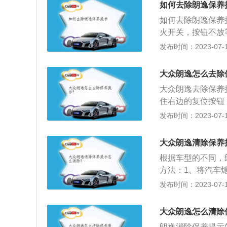
如何去除朗逸保养
如何去除朗逸保养
火开关，按钮不放
一次左键“菜单按
发布时间：2023-07-17
先关闭点火开关。2
按住“0.0”按钮。
大众朗逸怎么去除
再次按压“0.0”
大众朗逸去除保养
始。以下是关于保
住右边的复位按钮
保养的设备。2、
匙通电，直到保养
发布时间：2023-07-17
系统进入下一周期
开，不会再出现保
就应该尽快去4s
大众朗逸清除保养
养灯归零。大众朗
根据车型的不同，
感时尚”的设计基础
方法：1、将汽车
时打开点火开关。
发布时间：2023-07-17
开复位按键再按一
去做保养，保养结
大众朗逸怎么清除
朗逸消除保养提示