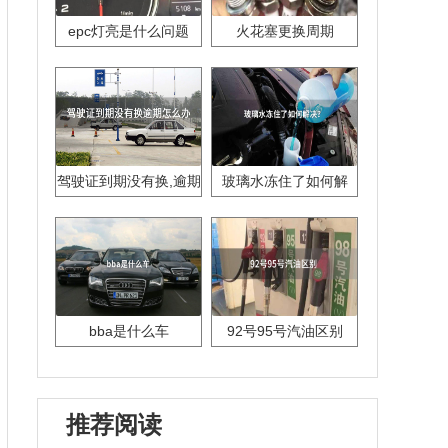
epc灯亮是什么问题
火花塞更换周期
驾驶证到期没有换,逾期
玻璃水冻住了如何解
怎么办??
决？
bba是什么车
92号95号汽油区别
推荐阅读