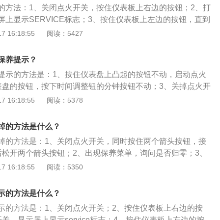
的方法：1、关闭点火开关，按住仪表板上右边的按钮；2、打
上显示SERVICE标志；3、按住仪表板上左边的按钮，直到
程后再松开即可。大众是一家总部位于德国沃尔夫斯堡的汽车
 16:18:55
阅读：5427
例，该车的车身尺寸为4753毫米、1800毫米、1462毫米，
米。速腾的驱动方式为前置前驱，前悬挂类型为麦弗逊式独立悬
保养提示？
多连杆式独立悬挂，车体结构为承载式车身。
提示的方法是：1、按住仪表盘上凸起的按钮不动，启动点火
表盘的按钮，按下时间调整钮的分钟按钮不动；3、关掉点火开
；4、重新启动点火开关即可。以大众朗逸2021款为例，其车
 16:18:55
阅读：5378
mm、宽1806mm、高1474mm。大众朗逸2021款搭载了1.4t涡
功率是110kw，最大扭矩是250nm，与其匹配的是7挡双离
掉的方法是什么？
掉的方法是：1、关闭点火开关，同时按住两个箭头按钮，接
后松开两个箭头按钮；2、出现保养菜单，询问是否归零；3、
以上；4、按mode按钮；5、关闭点火开关即可。保养的作用是：
 16:18:55
阅读：5350
；2、保证技术状况正常；3、消除隐患预防故障发生；4、减缓
用周期。保养的项目有：1、更换机油、机油滤清器、汽油滤
示的方法是什么？
；2、检查制动器及离合器液面位置；4、检查转向助力油罐的
示的方法是：1、关闭点火开关；2、按住仪表板上右边的按
管接口是否有渗油现象；5、检查电瓶液面及玻璃清洗剂液面；
关，显示屏上显示service标志；4、按住仪表板上左边的按