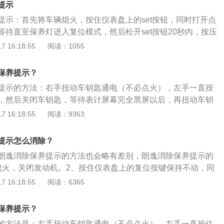
提示
提示：首先将车辆熄火，按住仪表盘上的set按钮，同时打开点
等待直至保养灯进入复位模式，然后松开set按钮20秒内，按压
钮”确认复位，保养灯消除完成。朗逸保养灯消除另一种方法：1.
 16:18:55
阅读：1055
.按住仪表盘上的“0.0”按钮。3.打开点火开关，此时左手一直
4.当仪表盘显示屏上显示下列某条信息，松开“0.0”按钮即可。5.
保养提示？
按钮确认。6.检查保养灯是否已经归零，如果没有则必须从头开
提示的方法：右手扭动车钥匙通电（不必点火），左手一直按
养灯的相关介绍：1、保养灯是能够提示车主及时对车辆进行
，然后关闭车钥匙，等待表计屏幕完全黑屏以后，再扭动车钥
车主对车辆进行保养后，可以将保养灯进行复位清除，以便于
提示自动消失时才松开左手即可，这时再关闭车钥匙重新打
 16:18:55
阅读：9363
保养时间或里程的重新计算。
养提示。汽车保养灯的初衷是提醒车主要尽快去做保养，车主
店做保养，保养结束后，4s店会通过故障诊断仪来为车辆进行保
提示怎么消除？
逸是上海大众第一款自主研发的A级车，在延续了A级车市“动
朗逸消除保养提示的方法也会略有差别，朗逸消除保养提示的
上，还体现了“融合”。
熄火，关闭发动机。2、按住仪表盘上的复位按键保持不动，同
3、当仪表盘上的保养灯进入复位模式后松开复位按键。4、松
 16:18:55
阅读：6365
次菜单按键，即可消除。汽车保养灯的初衷是提醒车主要尽快
束后4s店会通过故障诊断仪来为车辆进行保养灯归零。
保养提示？
的方法是：右手扭动车钥匙通电（不必点火），左手一直按住