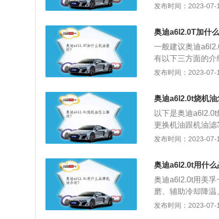
行时转速很高，需
发布时间：2023-07-17
膜。更多介绍如下：
汽大众奥迪公司在
奥迪a6l2.0T加
的长宽高分别为503
一般建议奥迪a6l2
有以下三方面的介
的自洁性比较好，
发布时间：2023-07-17
孚机油，美孚机油
区，建议选择嘉实
奥迪a6l2.0t烧
以下是奥迪a6l2
更换机油跟机油滤
标尺，安装产品使
发布时间：2023-07-17
现发动机损耗异常
奥迪a6l是奥迪推
奥迪a6l2.0t用
55mm，轴距为30
奥迪a6l2.0t
磨、辅助冷却降温
是：长5050mm、
发布时间：2023-07-17
奥迪a6l搭载了2