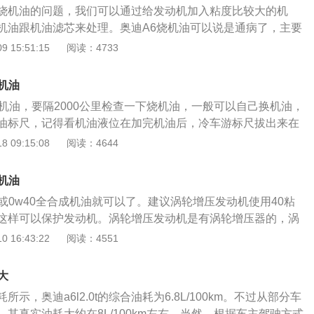
.0t烧机油的问题，我们可以通过给发动机加入粘度比较大的机
机油跟机油滤芯来处理。奥迪A6烧机油可以说是通病了，主要
速发动机，性能提高的同时对机油的要求也是比较高的。而当
 15:51:15
阅读：4733
出现烧机油的情况，如果是已经有一定驾龄的汽车，那么就要选
可以增加发动机活塞、缸壁间的密封性，从而降低烧机油的概
少机油
要注意经常检查机油的标尺，安装产品使用说明书要求机油和
L机油，要隔2000公里检查一下烧机油，一般可以自己换机油，
油滤清器备件，要是发现发动机损耗异常的话就要及时去4S店
油标尺，记得看机油液位在加完机油后，冷车游标尺拔出来在
即可。关于换机油，润滑油的作用是在使用过程中要受到废
 09:15:08
阅读：4644
化等，将油品氧化变质，形成沉积物如漆膜、油泥和积炭等，
响正常工作。因此，需要按时更换润滑油，当使用到一定的里
么机油
000公里换一次机油，如果觉得的室内环境不好，可以在8000
w40或0w40全合成机油就可以了。建议涡轮增压发动机使用40粘
说空气质量不好。如果选择了一种油以后，就不要轻易更换级
这样可以保护发动机。涡轮增压发动机是有涡轮增压器的，涡
是一种添加剂，每个品牌里面添加的成分是不一样的，特别是
行时转速是很高的，涡轮增压器需要机油润滑和散热，所以涡
 16:43:22
阅读：4551
如果不得不更换的话，可以先用机油清洗剂清洗再换。
油提出了更高的要求。涡轮增压发动机在工作时汽缸内的温度
，这样也对机油提出了更高的要求。在发动机正常运行时，机
多大
个部件表面形成一层油膜，如果机油的粘度不够，那是无法形
示，奥迪a6l2.0t的综合油耗为6.8L/100km。不过从部分车
果机油的粘度过高，那会导致发动机运行时的阻力变大，这样
其真实油耗大约在8L/100km左右。当然，根据车主驾驶方式