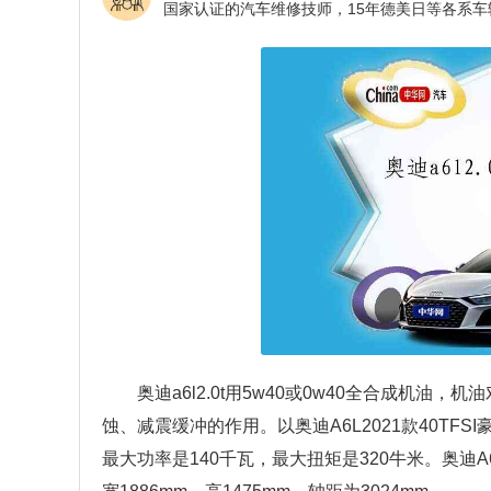
奥迪a6l2.0t用5w40或0w40全合成机
蚀、减震缓冲的作用。以奥迪A6L2021款40TFS
最大功率是140千瓦，最大扭矩是320牛米。奥迪A6