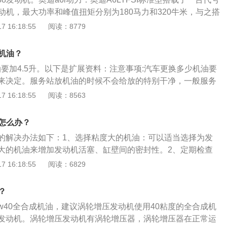
烟，但热车后正常。这个现象的出现是气门油封老化导致。气
0T发动机，最大功率和峰值扭矩分别为180马力和320牛米，与之搭
降低，橡胶物质的气门油封出现僵硬导致无法完全密封，机油
无级变速箱，同时还配备了电子驻车和换挡拨片。底盘悬架方
 16:18:55
阅读：8779
室燃烧后出现了上面的现象。热车烧机油：在汽车达到正常温
的奥迪A6L前后悬架分别为五连杆式独立悬架和梯形连杆式独
排出蓝烟，这说明活塞环出现了密封不良的现象。由于活塞环
列发动机介绍：EA888系列发动机包括1.8L和2.0L两种排量：
机油泵的作用下直接通过活塞环泄漏处窜入燃烧室燃烧，就有
升机油？
18kw(160PS)—5000-6200rpm，最大扭矩为250Nm—1500-4
现象。导致此种现象出现的原因也有几种，如：材料老化、积
换机油要加4.5升。以下是扩展资料：注意事项:汽车更换多少机油要
I最大功率可达147kw(200PS)—5100-6000rpm，最大扭矩为280
过大等。
来决定。服务站放机油的时候不会给放的特别干净，一般服务
pm。
要度一升机油的钱。所以，奥迪A6L2.0t换机油时，为了节省
 16:18:55
阅读：8563
带走，等机油灯报警的时候就可以派上用场，或者下次更换机
号：更换时要注意汽车机油的型号。汽车机油都有型号，机油
油怎么办？
粘稠，而且汽车在出厂的时候都有固定型号，很多的汽车型号
烧机油的解决办法如下：1、选择粘度大的机油：可以适当选择为发
大的机油来增加发动机活塞、缸壁间的密封性。2、定期检查
机油的标尺，按产品使用说明书要求定期更换机油和机油滤清
 16:18:55
阅读：6829
滤清器备件，一但发现机油损耗异常，去修理厂进行检修。
的清洁：燃油在燃烧过程中必不可少的会产生积碳，积碳又是
油？
的根源，如气门油封的老化、活塞缸壁间隙变大等。
40或0w40全合成机油，建议涡轮增压发动机使用40粘度的全合成机
发动机。涡轮增压发动机有涡轮增压器，涡轮增压器在正常运