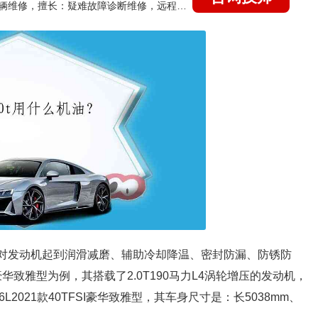
国家认证的汽车维修技师，15年德美日等各系车辆维修，擅长：疑难故障诊断维修，远程维修技术指导
油，机油对发动机起到润滑减磨、辅助冷却降温、密封防漏、防锈防
I豪华致雅型为例，其搭载了2.0T190马力L4涡轮增压的发动机，
L2021款40TFSI豪华致雅型，其车身尺寸是：长5038mm、