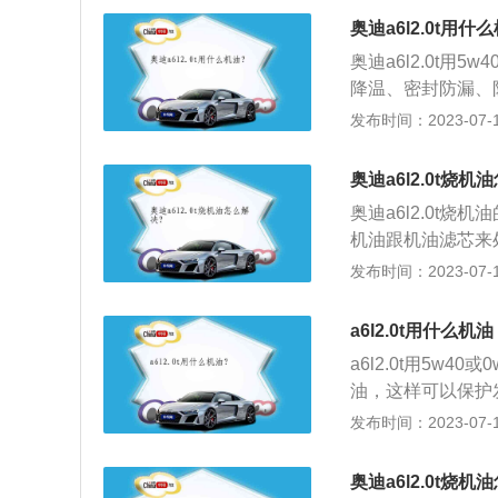
与其匹配的是7挡
奥迪a6l2.0t用什
架。
奥迪a6l2.0t用
降温、密封防漏、防
雅型为例，其搭载了
发布时间：2023-07-17
大扭矩是320牛米。
mm、宽1886mm
奥迪a6l2.0t烧
奥迪a6l2.0t
机油跟机油滤芯来
标尺，安装产品使
发布时间：2023-07-17
现发动机损耗异常
车，其车身尺寸长为5
a6l2.0t用什么机
a6l2.0t用5w
油，这样可以保护
常运行时转速很高
发布时间：2023-07-17
定油膜的。奥迪a6
公司在德国新a6
奥迪a6l2.0t烧机
5038毫米、188