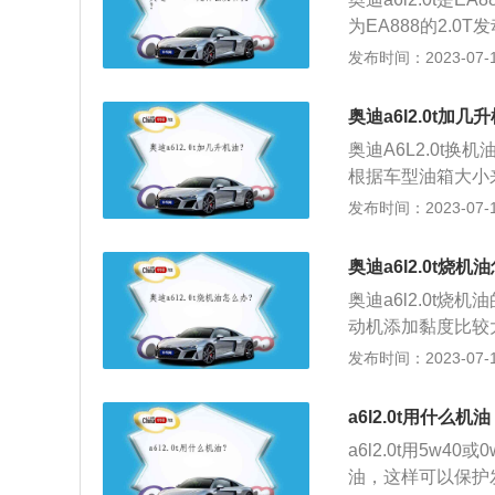
排气管排出许多蓝
为EA888的2.
门油封由于温度的
配的是一台CVT
发布时间：2023-07-17
从气门处漏进燃烧
面，采用前置前驱
度后，排气管依然
立悬架。EA888系
密封不良，机油在
奥迪a6l2.0t加几
1.8TSI最大功率为1
了排气管冒蓝烟的
奥迪A6L2.0t
500rpm，2.0TS
碳卡住、缸套磨损
根据车型油箱大小
Nm—1700-5000r
站都会说用5L，多
发布时间：2023-07-17
还是把剩下的机油
油时使用。注意型
奥迪a6l2.0t烧机
的型号越高就会越
奥迪a6l2.0t
机油都不一样。
动机添加黏度比较
机油：要经常检查
发布时间：2023-07-17
器，更换正品机油
3、注意燃油油路
a6l2.0t用什么机
引发一些汽车故障
a6l2.0t用5w
油，这样可以保护