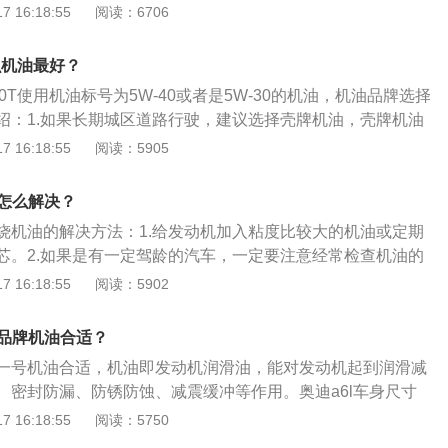
要机油润滑和散热，如果机油的粘度不够，无法形成稳定油
 16:18:55
阅读：6706
1、奥迪a6l是第一款进入中国市场的奥迪车型，奥迪a6l是一
德国新a6的基础上开发出的车系，是a6的换代产品。2、该车
什么机油最好？
8毫米、1886毫米、1475毫米，轴距为3024毫米。
.0T使用机油标号为5W-40或者是5W-30的机油，机油品牌选择
绍：1.如果长期城区道路行驶，建议选择壳牌机油，壳牌机油
能有效清洁发动机积炭；2.如果经常跑高速长途，建议选择美
 16:18:55
阅读：5905
的耐温性能比较和，而且机油的稳定性好；3.如果处于北方地
多机油，磁护和极护功能可以更好的保护发动机内的部件。
机油怎么解决？
.0t烧机油的解决方法：1.给发动机加入粘度比较大的机油或定期
芯。2.如果是有一定驾龄的汽车，一定要注意经常检查机油的
用说明书要求机油和机器，更换正品机油滤清器备件，如果发
 16:18:55
阅读：5902
的话就要及时去4S店进行维修。以下是关于奥迪a6l的资料：
出的一款车，其车身尺寸长为5015mm、宽为1874mm、高为14
什么品牌机油合适？
12mm。
用美孚一号机油合适，机油即发动机润滑油，能对发动机起到润滑减
、密封防漏、防锈防蚀、减震缓冲等作用。奥迪a6l车身尺寸
宽1886mm、高1475mm，轴距为3024mm，油箱容积为73l。
 16:18:55
阅读：5750
.0t涡轮增压发动机，最大功率是140千瓦，最大扭矩是320牛米，