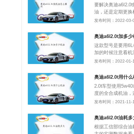
要解决奥迪a6l2
油，还是定期更换
是因为使用的是高
发布时间：2022-03-09
我们发现奥迪A6
择粘度大的机油，
奥迪a6l2.0t加多
率。另外就是一定
这款型号是要用6
机器，更换正品机
加的时候注意看机
进行维修。
中间三个点的位置
发布时间：2022-01-18
气、金属、高温催
从而发动机会被影
奥迪a6l2.0t用什
程。首先一般在10
2.0t车型使用5
公里左右更换比方
度的全合成机油，
别和品牌，润滑油
轮增压器在正常运
发布时间：2021-11-10
在细微的地方，但
轮增压发动机对机
和压力也是很高的
​奥迪a6l2.0t油耗
油会在发动机内各
根据工信部综合油耗所
成稳定油膜的。如
主的实测数据来看，