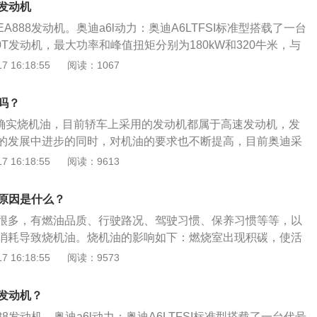
么发动机
的是EA888发动机。奥迪a6l动力：奥迪A6LTFSI标准型搭载了一台
.0T发动机，最大功率和峰值扭矩分别为180kW和320牛米，与
VT无级变速箱，同时还配备了电子驻车和换挡拨片。底盘悬架
 16:18:55
阅读：1067
驱的奥迪A6L前后悬架分别为五连杆式独立悬架和梯形连杆式
系列发动机介绍：EA888系列发动机包括1.8L和2.0L两种排
油吗？
为118kw(160PS)，5000-6200rpm，最大扭矩为250牛米，1
动机确实烧机油，目前轿车上采用的发动机都属于高速发动机，发
2.0TSI最大功率可达147kw(200PS)，5100-6000rpm，最大扭矩
的发展中进步的同时，对机油的要求也不断提高，目前奥迪采
0-5000rpm。（数据来自有驾官网）
是合成机油5W-40的，这个标号已经算很高了。所以从标号上
 16:18:55
阅读：9613
度很小，所以在热车的情况下多多少少会烧一些被再润滑中窜
当然这也是微量的。奥迪的标准是千分之零点五升，就是每行
机油原因是什么？
耗量不能超过零点五升。认为烧机油或者机油消耗很快，可以
很多，有燃油品质、行驶路况、驾驶习惯、保养习惯等等，以
行一下机油称重试验，如果确实烧，那么可以在两年的索赔期
消耗导致烧机油。烧机油的影响如下：燃烧室出现积碳，使活
，就是为您更换发动机缸体。如果经检测发现并不烧机油，那
出现密封不良的情况；润滑系统中产生油泥，油泥使油环的回
 16:18:55
阅读：9573
机的涡轮增压器漏油导致的机油消耗量大。
能减弱；活塞与缸壁之间产生磨损；气门密封出现腐蚀老化密
烧机油的原因有冷车烧机油、热车烧机油。以下是关于冷车烧
么发动机？
的介绍。冷车烧机油：在汽车温度尚未完全热起来时，发动机
EA888发动机。奥迪a6l动力：奥迪A6LTFSI标准型搭载了一台代号