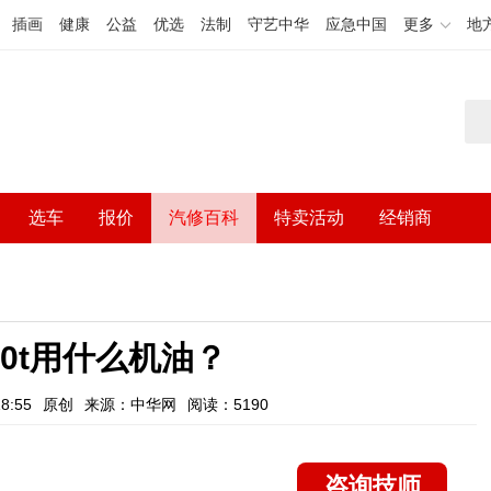
插画
健康
公益
优选
法制
守艺中华
应急中国
更多
地
选车
报价
汽修百科
特卖活动
经销商
2.0t用什么机油？
8:55
原创
来源：中华网
阅读：5190
咨询技师