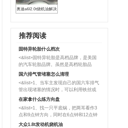
奥迪a6l2.0t烧机油解决
推荐阅读
固特异轮胎什么档次
<&list>固特异轮胎是高档品牌，是美国
的汽车轮胎品牌。虽然是高档轮胎品
牌，但是中高低端的轮胎都有生产，这
国六排气管堵塞怎么清理
也是为了更好的开拓市场。
<&list>1、当车主发现自己的国六车排气
管出现堵塞的情况时，可以利用铁丝或
者是细棍，直接将杂物给取出来，如果
在家拿什么练方向盘
堵塞情况比较严重，也可以采取应急措
<&list>1、找一只平底锅，把两耳看作3
施。 <&list>2、直接利用木棍将所有的
点和9点钟方向，同时在6点钟和12点钟
杂物推到排气管里面的位置处，然后将
方向做一个标记。 <&list>2、双手握住
三元催化器拆解开，就可以将堵塞的东
大众1.8t发动机烧机油