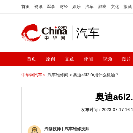
首页
资讯
军事
财经
娱乐
汽车
游戏
文化
援藏
汽车
首页
原创
文章
评测
视频
图片
中华网汽车＞
汽车维修间 >
奥迪a6l2.0t用什么机油？
奥迪a6l
发布时间：2023-07-17 16:1
汽修技师
|
汽车维修技师