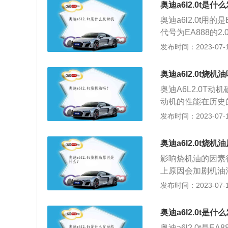
奥迪a6l2.0t是什
奥迪a6l2.0t用
代号为EA888的2
之搭配的是一台C
发布时间：2023-07-17
方面，采用前置前
独立悬架。EA888
奥迪a6l2.0t烧机
量：1.8TSI最大功率
奥迪A6L2.0T
500-4500rpm，
动机的性能在历史
为280牛米，170
用的机油标号一般
发布时间：2023-07-17
可以知道机油的粘
入燃烧室的机油，
奥迪a6l2.0t烧
驶一千公里机油消
影响烧机油的因素
去当地是维修站进
上原因会加剧机油
内办理索赔发动机
塞环的气环卡滞，
发布时间：2023-07-17
么就有可能是发动
油孔堵塞，刮油性
封性能失效。导致
奥迪a6l2.0t是什
机油、热车烧机油
奥迪a6l2.0t是