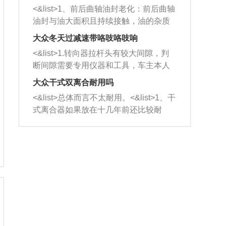
平底锅两耳，然后往左打半圈、一圈、
西取出来。但如果是因为积碳过多引起
<&list>1、前后曲轴油封老化：前后曲轴
一圈半的练习，往右同样也要打相同的
的堵塞，就需要将三元催化器泡在草酸
油封与油大面积且持续接触，油的杂质
圈数。 <&list>3、最后强调要反复练
中进行清洗。 <&list>3、也可以利用清
和发动机内持续温度变化使其密封效果
习，这样就可以形成肌肉记忆，在真实
大众冬天过减速带咯吱咯吱响
洗剂对堵塞的情况得到解决，将清洗剂
逐渐减弱，导致渗油或漏油。<&list>2、
驾驶车辆时，不需要记忆也能打好方
放在燃油箱中，与燃油混合后，车辆启
<&list>1.转向器拉杆头有较大间隙，判
活塞间隙过大：积碳会使活塞环与缸体
向。
动时，就可以和汽油一起进入到燃烧
断间隙需要专用仪器和工具，车主本人
的间隙扩大，导致机油流入燃烧室中，
室，最后形成废气排出，就可以让三元
无法制作，需要将车辆送到修理厂或4s
造成烧机油。<&list>3、机油粘度。使用
大众干式双离合耐用吗
催化器得到清洗，排气管堵塞的情况就
店；<&list>2.车辆半轴套管防尘罩破
机油粘度过小的话，同样会有烧机油现
<&list>总体而言不太耐用。<&list>1、干
能够得到解决。
裂，破裂后会出现漏油现象，使半轴磨
象，机油粘度过小具有很好的流动性，
式离合器如果放在十几年前还比较耐
损严重，磨损的半轴容易损坏，产生异
容易窜入到气缸内，参与燃烧。<&list>
用，但是由于现在的汽车发动机动力输
响；<&list>3.稳定器的转向胶套和球头
4、机油量。机油量过多，机油压力过
出越来越高，使得干式离合器散热不足
老化，一般是使用时间过长造成的。解
大，会将部分机油压入气缸内，也会出
的缺陷也逐渐暴露出来。<&list>2、由于
决方法是更换新的质量好的转向橡胶套
现烧机油。<&list>5、机油滤清器堵塞：
干式双离合的工作环境暴露在空气中，
和球头。
会导致进气不畅，使进气压力下降，形
而离合器的散热也是通离合器罩上面的
成负压，使机油在负压的情况下吸入燃
几个小孔来进行散热。但是在行驶过程
烧室引起烧机油。<&list>6、正时齿轮或
中变速箱需要换挡，就不得不使得离合
链条磨损：正时齿轮或链条的磨损会引
器频繁工作。<&list>3、长时间的低速行
起气阀和曲轴的正时不同步。由于轮齿
驶以及过于频繁的启停，导致离合器的