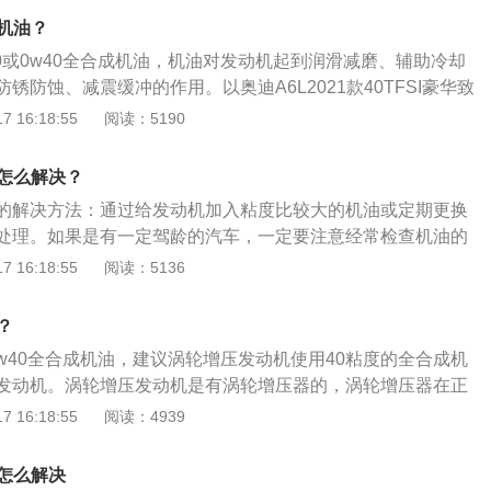
双离合变速箱，其采用的前后悬架类型均使用了五连杆独立悬
么机油？
5w40或0w40全合成机油，机油对发动机起到润滑减磨、辅助冷却
锈防蚀、减震缓冲的作用。以奥迪A6L2021款40TFSI豪华致
2.0T190马力L4涡轮增压的发动机，最大功率是140千瓦，最
 16:18:55
阅读：5190
奥迪A6L2021款40TFSI豪华致雅型，其车身尺寸是：长5038
、高1475mm，轴距为3024mm。
机油怎么解决？
烧机油的解决方法：通过给发动机加入粘度比较大的机油或定期更换
处理。如果是有一定驾龄的汽车，一定要注意经常检查机油的
用说明书要求机油和机器，更换正品机油滤清器备件，如果发
 16:18:55
阅读：5136
的话就要及时去4S店进行维修。奥迪a6l是奥迪推出的一款
015mm、宽为1874mm、高为1455mm，轴距为3012mm。
油？
40或0w40全合成机油，建议涡轮增压发动机使用40粘度的全合成机
发动机。涡轮增压发动机是有涡轮增压器的，涡轮增压器在正
，需要机油润滑和散热，如果机油的粘度不够，是无法形成稳
 16:18:55
阅读：4939
l是第一款进入中国市场的奥迪车型，奥迪a6l是一汽大众奥迪
的基础上开发出的车系，是a6的换代产品，该车的长宽高分别为
油怎么解决
6毫米、1475毫米，轴距为3024毫米。