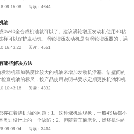
即可。关于换机油，润滑油的作用是在使用过程中要受到废
 09:15:08
阅读：4644
化等，将油品氧化变质，形成沉积物如漆膜、油泥和积炭等，
响正常工作。因此，需要按时更换润滑油，当使用到一定的里
么机油
000公里换一次机油，如果觉得的室内环境不好，可以在8000
w40或0w40全合成机油就可以了。建议涡轮增压发动机使用40粘
说空气质量不好。如果选择了一种油以后，就不要轻易更换级
这样可以保护发动机。涡轮增压发动机是有涡轮增压器的，涡
是一种添加剂，每个品牌里面添加的成分是不一样的，特别是
行时转速是很高的，涡轮增压器需要机油润滑和散热，所以涡
 16:43:22
阅读：4551
如果不得不更换的话，可以先用机油清洗剂清洗再换。
油提出了更高的要求。涡轮增压发动机在工作时汽缸内的温度
，这样也对机油提出了更高的要求。在发动机正常运行时，机
机油有哪些解决方法
个部件表面形成一层油膜，如果机油的粘度不够，那是无法形
为发动机添加黏度比较大的机油来增加发动机活塞、缸壁间的
果机油的粘度过高，那会导致发动机运行时的阻力变大，这样
常检查机油的标尺，按产品使用说明书要求定期更换机油和机
动力下降和油耗升高的现象。在选择机油时，一定要选择适合
品机油滤清器备件，一但发现机油损耗异常，就要去修理厂进
 16:43:18
阅读：4332
机油。机油是需要定期更换的，机油长时间使用性能会下降，
是指机油进入了发动机的燃烧室，与混合气一起参与了燃烧。
油，那会加剧发动机的磨损。在每次更换机油时，都要将机油
现象时，会使车辆氧传感器过快损坏，导致燃烧室的积碳增
机油滤芯是很重要的。机油滤芯可以过滤机油，这样可以保证
、加速无力、油耗上升、尾气排放超标等不良后果，严重情况
买机油滤芯时，一定要选择大品牌的产品，大家不要贪图便宜
都存在着烧机油的问题：1、这种烧机油现象，一般4S店都不
难以修复的损伤甚至报废。为避免出现烧机油的现象，平时应
是奥迪设计上的一个缺陷；2、但随着车辆老化，燃烧机油的
品质机油：机油在长时间高温状态下极易腐蚀老化，导致油膜
，最终导致发动机损坏；3、你可以去4S店做油耗测试。在汽
 09:09:04
阅读：3464
燃烧室参与燃烧，所以使用高品质的机油可以大大延缓这一现