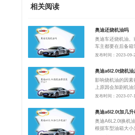
相关阅读
奥迪还烧机油吗
奥迪车还烧机油。
车主都要在后备箱
情况已经有了很大
发布时间：2023-09-21
油：机油在长时间
参与燃烧，所以使
奥迪a6l2.0t烧
洁：燃油在燃烧过
影响烧机油的因素
根源，如气门油封
上原因会加剧机油
的关系，所以保持
塞环的气环卡滞，
发布时间：2023-07-17
油孔堵塞，刮油性
封性能失效。导致
奥迪a6l2.0t加几
机油、热车烧机油
奥迪A6L2.0t
排气管排出许多蓝
根据车型油箱大小
门油封由于温度的