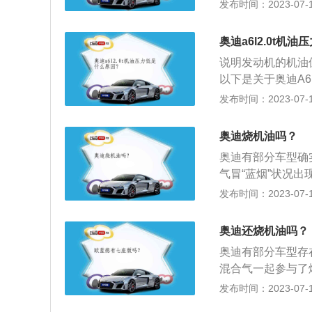
站都会说用5L，多
发布时间：2023-07-17
从气门处漏进燃烧
还是把剩下的机油
度后，排气管依然
油时使用。注意型
密封不良，机油在
奥迪a6l2.0t机
的型号越高就会越
了排气管冒蓝烟的
说明发动机的机油
机油都不一样。
碳卡住、缸套磨损
以下是关于奥迪A6
国市场的奥迪车型，
发布时间：2023-07-17
6L的车身结构：
更为接近。全新奥
奥迪烧机油吗？
使用铝质板材、铝
奥迪有部分车型确
杆、前后悬挂结构
气冒“蓝烟”状况
使包括门、盖在内
现烧机油会导致燃
发布时间：2023-07-17
等不良后果。以下
碳，导致活塞环被
奥迪还烧机油吗？
机油无法正常回到
奥迪有部分车型存
和曲轴油封的腐蚀
混合气一起参与了
要是活塞与气缸壁
发布时间：2023-07-17
燃烧室，造成燃油