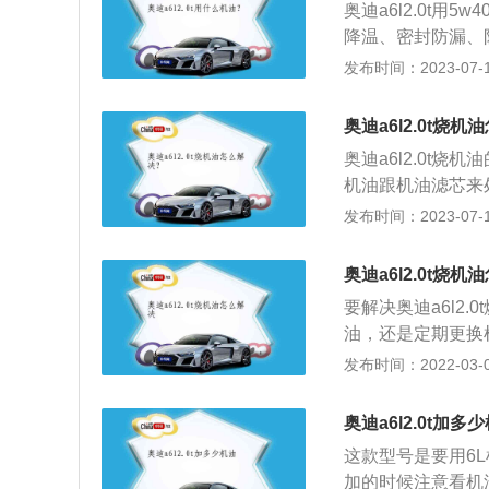
奥迪a6l2.0t用
降温、密封防漏、防
雅型为例，其搭载了
发布时间：2023-07-17
大扭矩是320牛米。
mm、宽1886mm
奥迪a6l2.0t烧
奥迪a6l2.0t
机油跟机油滤芯来
标尺，安装产品使
发布时间：2023-07-17
现发动机损耗异常
车，其车身尺寸长为5
奥迪a6l2.0t烧机
要解决奥迪a6l2
油，还是定期更换
是因为使用的是高
发布时间：2022-03-09
我们发现奥迪A6
择粘度大的机油，
奥迪a6l2.0t加多
率。另外就是一定
这款型号是要用6
机器，更换正品机
加的时候注意看机