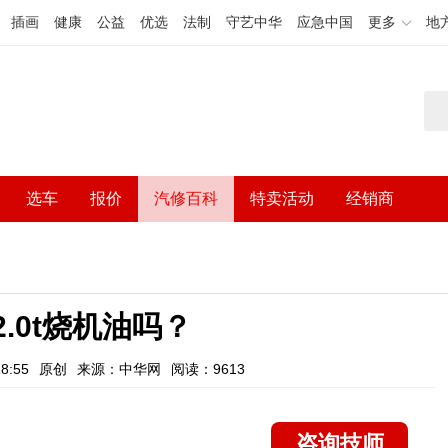
插画
健康
公益
优选
法制
守艺中华
应急中国
更多
地
选车
报价
汽修百科
特卖活动
经销商
2.0t烧机油吗？
8:55
原创
来源：中华网
阅读：9613
咨询技师