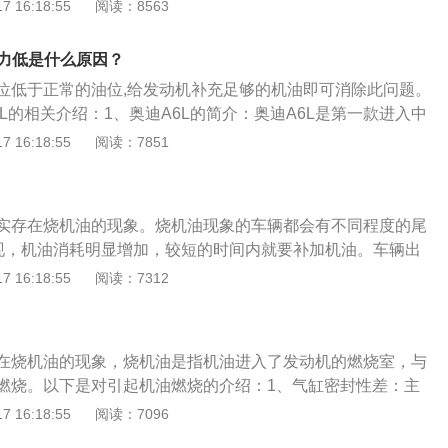
要度一升机油的钱。所以，奥迪A6L2.0t换机油时，为了节省
 16:18:55
阅读：8563
室燃烧后出现了上面的现象。热车烧机油：在汽车达到正常温
带走，等机油灯报警的时候就可以派上用场，或者下次更换机
排出蓝烟，这说明活塞环出现了密封不良的现象。由于活塞环
号：更换时要注意汽车机油的型号。汽车机油都有型号，机油
机油泵的作用下直接通过活塞环泄漏处窜入燃烧室燃烧，就有
油压力低是什么原因？
粘稠，而且汽车在出厂的时候都有固定型号，很多的汽车型号
现象。导致此种现象出现的原因也有几种，如：材料老化、积
位低于正常的油位,给发动机补充足够的机油即可消除此问题。
过大等。
L的相关介绍：1、奥迪A6L的简介：奥迪A6L是第一款进入中
前身1988年引入国内的代号C3的第三代奥迪100。2、奥迪A
 16:18:55
阅读：7851
全新奥迪A6L在车身轻量化技术方面与奥迪旗舰车型——奥迪A8
迪A6L采用钢铝复合式车身结构，包括车身覆盖件在内，大幅
质型材、铝质铸件以及热成型钢材；前悬塔顶、悬挂塔顶加强
实存在烧机油的现象。烧机油现象的车辆都会有不同程度的尾
部件以及前后保险杠防撞梁等均采用了不同工艺的铝质部件，
出现，机油消耗明显增加，较短的时间内就要补加机油。车辆出
的车身重量减轻16公斤。
烧室的积碳增加、汽车的经济性、动力性下降、尾气排放超标
 16:18:55
阅读：7312
是烧机油的主要原因的相关介绍：1、汽油油品不好产生积
积碳卡住，活塞环无法刮油机油留在气缸；2、回油孔堵住，
曲轴箱；3、缸壁与活塞之间的磨损，间隙过大；4、气门油封
在烧机油的现象，烧机油是指机油进入了发动机的燃烧室，与
老化，导致渗油。
燃烧。以下是对引起机油燃烧的介绍：1、气缸密封性差：主
之间配合间隙过大，活塞环安装不当或密封性差，气缸壁进入
 16:18:55
阅读：7096
燃烧现象。阀门密封圈密封性能差，曲轴箱通气阀损坏或曲轴