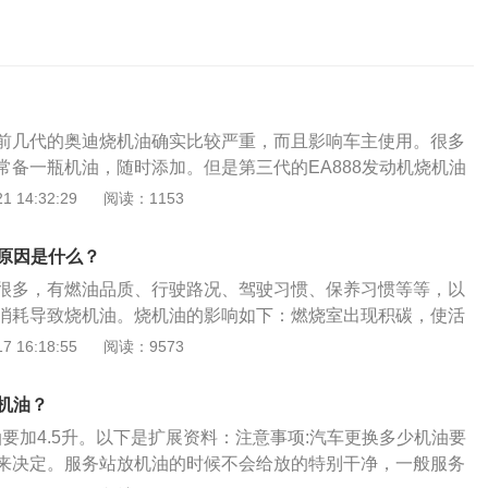
前几代的奥迪烧机油确实比较严重，而且影响车主使用。很多
常备一瓶机油，随时添加。但是第三代的EA888发动机烧机油
的缓解，基本不影响使用。烧机油预防措施：1.使用高品质机
 14:32:29
阅读：1153
高温状态下极易腐蚀老化，导致油膜变稀，更容易窜到燃烧室
用高品质的机油可以大大延缓这一现象。2.注意燃油油路的清
机油原因是什么？
程中必不可少的会产生积碳，而积碳又是引发一些汽车故障的
很多，有燃油品质、行驶路况、驾驶习惯、保养习惯等等，以
的老化、活塞缸壁间隙变大，都与积碳的形成有着直接或间接
消耗导致烧机油。烧机油的影响如下：燃烧室出现积碳，使活
燃油油路的洁净对于预防烧机油有着很大的帮助。
出现密封不良的情况；润滑系统中产生油泥，油泥使油环的回
 16:18:55
阅读：9573
能减弱；活塞与缸壁之间产生磨损；气门密封出现腐蚀老化密
烧机油的原因有冷车烧机油、热车烧机油。以下是关于冷车烧
升机油？
的介绍。冷车烧机油：在汽车温度尚未完全热起来时，发动机
换机油要加4.5升。以下是扩展资料：注意事项:汽车更换多少机油要
烟，但热车后正常。这个现象的出现是气门油封老化导致。气
来决定。服务站放机油的时候不会给放的特别干净，一般服务
降低，橡胶物质的气门油封出现僵硬导致无法完全密封，机油