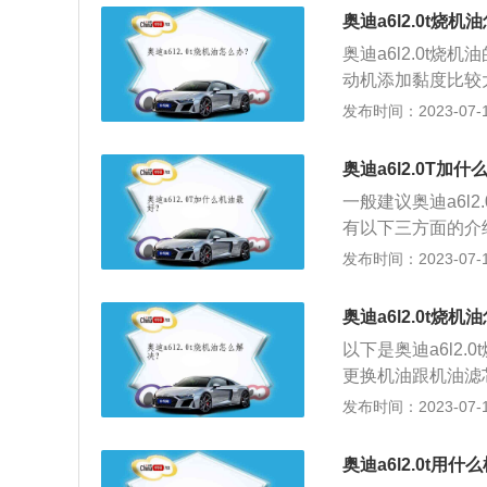
箱排气口堵塞，造
奥迪a6l2.0t烧机
2、选择粘度较大
奥迪a6l2.0t
度稍大一点的机油
动机添加黏度比较
进行更彻底的检修
机油：要经常检查
发布时间：2023-07-17
甚至许多超级跑车
器，更换正品机油
着粘度稀释剂，洗
3、注意燃油油路
油的比例从汽缸和
奥迪a6l2.0T加
引发一些汽车故障
一般建议奥迪a6l2
有以下三方面的介
的自洁性比较好，
发布时间：2023-07-17
孚机油，美孚机油
区，建议选择嘉实
奥迪a6l2.0t烧
以下是奥迪a6l2
更换机油跟机油滤
标尺，安装产品使
发布时间：2023-07-17
现发动机损耗异常
奥迪a6l是奥迪推
奥迪a6l2.0t用什
55mm，轴距为30