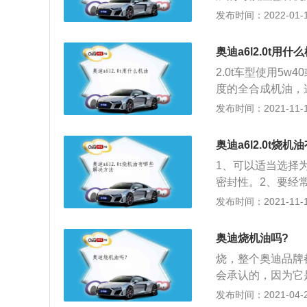
进行维修。
中间三个点的位置
发布时间：2022-01-18
气、金属、高温催
从而发动机会被影
奥迪a6l2.0t用什
程。首先一般在10
2.0t车型使用5
公里左右更换比方
度的全合成机油，
别和品牌，润滑油
轮增压器在正常运
发布时间：2021-11-10
在细微的地方，但
轮增压发动机对机
和压力也是很高的
奥迪a6l2.0t烧
油会在发动机内各
1、可以适当选择
成稳定油膜的。如
密封性。2、要经
会导致发动机出现
油滤清器，更换正
发布时间：2021-11-10
自己汽车发动机的
行检修了。烧机油
如果长时间不换机
当车辆出现烧机油
滤芯一起更换掉，
奥迪烧机油吗?
加，造成怠速不稳
机油的洁净。在购
烧，整个奥迪品牌
下，会使引擎造成
选择劣质产品。
会承认的，因为它
注意：1、使用高
现象将越来越严重
发布时间：2021-04-28
变稀，更容易窜到