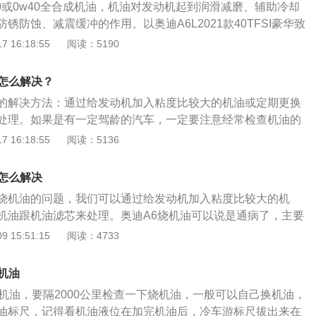
5w40或0w40全合成机油，机油对发动机起到润滑减磨、辅助冷却
锈防蚀、减震缓冲的作用。以奥迪A6L2021款40TFSI豪华致
2.0T190马力L4涡轮增压的发动机，最大功率是140千瓦，最
 16:18:55
阅读：5190
奥迪A6L2021款40TFSI豪华致雅型，其车身尺寸是：长5038
、高1475mm，轴距为3024mm。
机油怎么解决？
烧机油的解决方法：通过给发动机加入粘度比较大的机油或定期更换
处理。如果是有一定驾龄的汽车，一定要注意经常检查机油的
用说明书要求机油和机器，更换正品机油滤清器备件，如果发
 16:18:55
阅读：5136
的话就要及时去4S店进行维修。奥迪a6l是奥迪推出的一款
015mm、宽为1874mm、高为1455mm，轴距为3012mm。
油怎么解决
.0t烧机油的问题，我们可以通过给发动机加入粘度比较大的机
机油跟机油滤芯来处理。奥迪A6烧机油可以说是通病了，主要
速发动机，性能提高的同时对机油的要求也是比较高的。而当
 15:51:15
阅读：4733
出现烧机油的情况，如果是已经有一定驾龄的汽车，那么就要选
可以增加发动机活塞、缸壁间的密封性，从而降低烧机油的概
少机油
要注意经常检查机油的标尺，安装产品使用说明书要求机油和
L机油，要隔2000公里检查一下烧机油，一般可以自己换机油，
油滤清器备件，要是发现发动机损耗异常的话就要及时去4S店
油标尺，记得看机油液位在加完机油后，冷车游标尺拔出来在