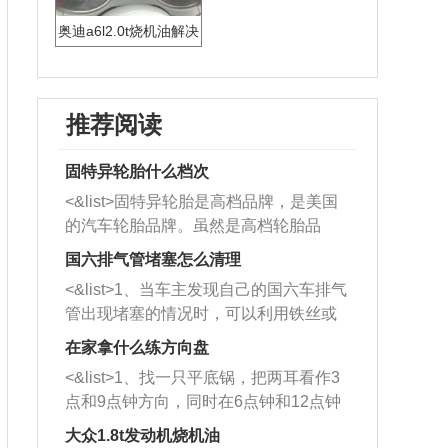
奥迪a6l2.0t烧机油解决
推荐阅读
固特异轮胎什么档次
<&list>固特异轮胎是高档品牌，是美国
的汽车轮胎品牌。虽然是高档轮胎品
牌，但是中高低端的轮胎都有生产，这
国六排气管堵塞怎么清理
也是为了更好的开拓市场。
<&list>1、当车主发现自己的国六车排气
管出现堵塞的情况时，可以利用铁丝或
者是细棍，直接将杂物给取出来，如果
在家拿什么练方向盘
堵塞情况比较严重，也可以采取应急措
<&list>1、找一只平底锅，把两耳看作3
施。 <&list>2、直接利用木棍将所有的
点和9点钟方向，同时在6点钟和12点钟
杂物推到排气管里面的位置处，然后将
方向做一个标记。 <&list>2、双手握住
三元催化器拆解开，就可以将堵塞的东
大众1.8t发动机烧机油