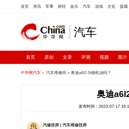
首页
资讯
军事
财经
娱乐
汽车
游戏
文化
援藏
汽车
首页
原创
文章
评测
视频
图片
中华网汽车＞
汽车维修间 >
奥迪a6l2.0t烧机油吗？
奥迪a6l
发布时间：2023-07-17 16:1
汽修技师
|
汽车维修技师