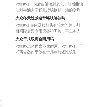
平底锅两耳，然后往左打半圈、一圈、
西取出来。但如果是因为积碳过多引起
<&list>1、前后曲轴油封老化：前后曲轴
一圈半的练习，往右同样也要打相同的
的堵塞，就需要将三元催化器泡在草酸
油封与油大面积且持续接触，油的杂质
圈数。 <&list>3、最后强调要反复练
中进行清洗。 <&list>3、也可以利用清
和发动机内持续温度变化使其密封效果
习，这样就可以形成肌肉记忆，在真实
大众冬天过减速带咯吱咯吱响
洗剂对堵塞的情况得到解决，将清洗剂
逐渐减弱，导致渗油或漏油。<&list>2、
驾驶车辆时，不需要记忆也能打好方
放在燃油箱中，与燃油混合后，车辆启
<&list>1.转向器拉杆头有较大间隙，判
活塞间隙过大：积碳会使活塞环与缸体
向。
动时，就可以和汽油一起进入到燃烧
断间隙需要专用仪器和工具，车主本人
的间隙扩大，导致机油流入燃烧室中，
室，最后形成废气排出，就可以让三元
无法制作，需要将车辆送到修理厂或4s
造成烧机油。<&list>3、机油粘度。使用
大众干式双离合耐用吗
催化器得到清洗，排气管堵塞的情况就
店；<&list>2.车辆半轴套管防尘罩破
机油粘度过小的话，同样会有烧机油现
<&list>总体而言不太耐用。<&list>1、干
能够得到解决。
裂，破裂后会出现漏油现象，使半轴磨
象，机油粘度过小具有很好的流动性，
式离合器如果放在十几年前还比较耐
损严重，磨损的半轴容易损坏，产生异
容易窜入到气缸内，参与燃烧。<&list>
用，但是由于现在的汽车发动机动力输
响；<&list>3.稳定器的转向胶套和球头
4、机油量。机油量过多，机油压力过
出越来越高，使得干式离合器散热不足
老化，一般是使用时间过长造成的。解
大，会将部分机油压入气缸内，也会出
的缺陷也逐渐暴露出来。<&list>2、由于
决方法是更换新的质量好的转向橡胶套
现烧机油。<&list>5、机油滤清器堵塞：
干式双离合的工作环境暴露在空气中，
和球头。
会导致进气不畅，使进气压力下降，形
而离合器的散热也是通离合器罩上面的
成负压，使机油在负压的情况下吸入燃
几个小孔来进行散热。但是在行驶过程
烧室引起烧机油。<&list>6、正时齿轮或
中变速箱需要换挡，就不得不使得离合
链条磨损：正时齿轮或链条的磨损会引
器频繁工作。<&list>3、长时间的低速行
起气阀和曲轴的正时不同步。由于轮齿
驶以及过于频繁的启停，导致离合器的