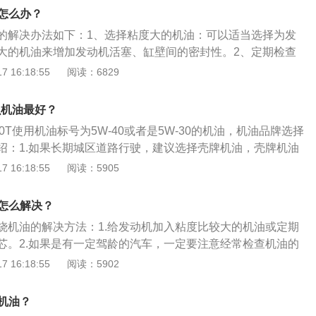
成曲轴箱内压力过大，导致机油随曲轴箱气体进入气缸燃烧。
油怎么办？
的机油：对于一些旧车的机油燃烧现象比较正常，可以选择粘
烧机油的解决办法如下：1、选择粘度大的机油：可以适当选择为发
来增加活塞、气缸壁的密封。当然，最后的烧油方式是对汽车
大的机油来增加发动机活塞、缸壁间的密封性。2、定期检查
，是要从根本上解决烧油问题。高端汽车通常使用全合成油，
机油的标尺，按产品使用说明书要求定期更换机油和机油滤清
 16:18:55
阅读：6829
也使用高流动性的0W－50系列超级跑车油。好流油，这意味
滤清器备件，一但发现机油损耗异常，去修理厂进行检修。
涤剂会蒸发，很多好处，有一个糟糕的地方是因为薄，所以石
的清洁：燃油在燃烧过程中必不可少的会产生积碳，积碳又是
活塞环燃烧室较大，所以石油消费自然高于家庭汽车。
什么机油最好？
的根源，如气门油封的老化、活塞缸壁间隙变大等。
.0T使用机油标号为5W-40或者是5W-30的机油，机油品牌选择
绍：1.如果长期城区道路行驶，建议选择壳牌机油，壳牌机油
能有效清洁发动机积炭；2.如果经常跑高速长途，建议选择美
 16:18:55
阅读：5905
的耐温性能比较和，而且机油的稳定性好；3.如果处于北方地
多机油，磁护和极护功能可以更好的保护发动机内的部件。
机油怎么解决？
.0t烧机油的解决方法：1.给发动机加入粘度比较大的机油或定期
芯。2.如果是有一定驾龄的汽车，一定要注意经常检查机油的
用说明书要求机油和机器，更换正品机油滤清器备件，如果发
 16:18:55
阅读：5902
的话就要及时去4S店进行维修。以下是关于奥迪a6l的资料：
出的一款车，其车身尺寸长为5015mm、宽为1874mm、高为14
么机油？
12mm。