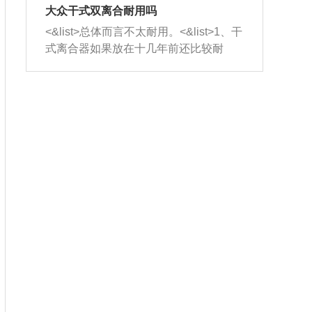
室，最后形成废气排出，就可以让三元
无法制作，需要将车辆送到修理厂或4s
造成烧机油。<&list>3、机油粘度。使用
大众干式双离合耐用吗
催化器得到清洗，排气管堵塞的情况就
店；<&list>2.车辆半轴套管防尘罩破
机油粘度过小的话，同样会有烧机油现
<&list>总体而言不太耐用。<&list>1、干
能够得到解决。
裂，破裂后会出现漏油现象，使半轴磨
象，机油粘度过小具有很好的流动性，
式离合器如果放在十几年前还比较耐
损严重，磨损的半轴容易损坏，产生异
容易窜入到气缸内，参与燃烧。<&list>
用，但是由于现在的汽车发动机动力输
响；<&list>3.稳定器的转向胶套和球头
4、机油量。机油量过多，机油压力过
出越来越高，使得干式离合器散热不足
老化，一般是使用时间过长造成的。解
大，会将部分机油压入气缸内，也会出
的缺陷也逐渐暴露出来。<&list>2、由于
决方法是更换新的质量好的转向橡胶套
现烧机油。<&list>5、机油滤清器堵塞：
干式双离合的工作环境暴露在空气中，
和球头。
会导致进气不畅，使进气压力下降，形
而离合器的散热也是通离合器罩上面的
成负压，使机油在负压的情况下吸入燃
几个小孔来进行散热。但是在行驶过程
烧室引起烧机油。<&list>6、正时齿轮或
中变速箱需要换挡，就不得不使得离合
链条磨损：正时齿轮或链条的磨损会引
器频繁工作。<&list>3、长时间的低速行
起气阀和曲轴的正时不同步。由于轮齿
驶以及过于频繁的启停，导致离合器的
或链条磨损产生的过量侧隙，使得发动
温度不断升高，而低速行驶时空气流动
机的调节无法实现：前一圈的正时和下
效率不高，无法将离合器中的热量有效
一圈可能就不一样。当气阀和活塞的运
的带走，导致离合器内部的温度不断升
动不同步时，会造成过大的机油消耗。
高，加速离合器的磨损。
解决方法：更换正时齿轮或链条。<&list
>7、内垫圈、进风口破裂：新的发动机
设计中，经常采用各种由金属和其他材