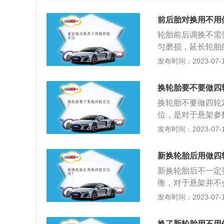
前后胎对换用不用
轮胎前后调换不需
匀磨损，延长轮胎
四轮动平衡倒是和
发布时间：2023-07-17
调整。4、一般只
造成底盘及悬架的
换轮胎要不要做四
5、正常情况下，
换轮胎不要做四轮
要是为了保证车轮
位，是对于悬架参
各种客观因素(做
定位。不然在驾驶
发布时间：2023-07-17
衡。7、轮胎前后
一个方法是在比较
后，右前换左后。
明需要做四轮定位
新换轮胎后用做四
是前轮，如果出现
新换轮胎后不一定
衡，对于悬架并不
平衡即可，而四轮
发布时间：2023-07-17
位。如果车辆经常
差、方向盘不正、
换了新轮胎用不用