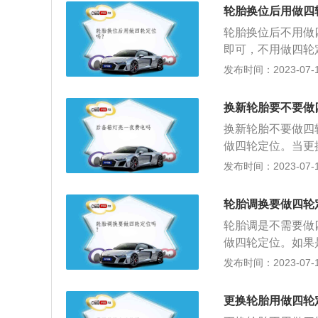
3、轮胎发生磨损
轮胎换位后用做四
之一，其直接与路
轮胎换位后不用做
即可，不用做四轮
便，保证转向后转
发布时间：2023-07-17
损。四轮定位是指
和前轴三者之间具
换新轮胎要不要做
倾和前轮前束四个
换新轮胎不要做四
的安装，包括车轮
做四轮定位。当更
导致平衡块丢失等
发布时间：2023-07-17
段，在没有问题的
依据，通过调整其
轮胎调换要做四轮
等，使汽车四个轮
轮胎调是不需要做
做四轮定位。如果
影响到了底盘数据
发布时间：2023-07-17
较为重要的是车辆
专业，数据更准确
更换轮胎用做四轮
角、前束角、主销