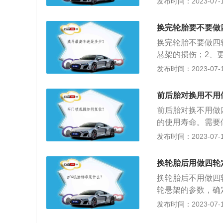
发布时间：2023-07-17
车辆良好的行驶性
直接与路面接触，
换完轮胎要不要做
良好的乘坐舒适性
换完轮胎不要做四
悬架的损伤；2、
悬挂系统。做四轮
发布时间：2023-07-17
面向相机方向；3
正确，不正确继续
前后胎对换用不用
前速车辆数据调至
前后胎对换不用做
的使用寿命。需要
震动；3、车辆跑
发布时间：2023-07-17
千斤顶放在底盘支
千斤顶并且在支架
换轮胎后用做四轮
离开地面；3、拆
换轮胎后不用做四
轮悬架的参数，确
倾角的偏差，确保
发布时间：2023-07-17
轮定位的情况有：