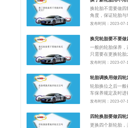
准确造成的，需要
换轮胎不需要做四
角度，保证轮胎与
底盘及悬架的损伤
发布时间：2023-07-17
或调整悬挂系统。
保持直行时转向盘
换完轮胎要不要做
控制感、减少燃烧
一般的轮胎保养，
只需要在更换轮胎
正常行驶不会跑偏
发布时间：2023-07-17
以下是关于四轮定
减少汽车在行驶中
轮胎调换用做四轮
不会轻易改变，只
轮胎换位之后一般
故造成底盘及悬架
车保养规定及时进
情况时，才需要做
响很大。因此为延
发布时间：2023-07-17
角、后轮前束、主
轮定位是以车辆的
一定的可靠性。3
四轮换胎要做四轮
相对位置，这种具
更换四个新轮胎，
轮定位包括主销后倾