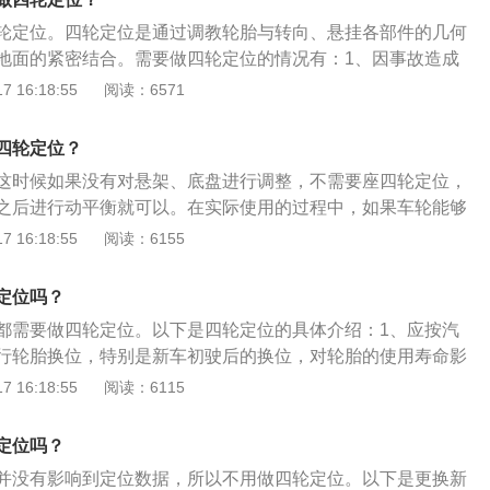
考虑做四轮定位。
轮定位。四轮定位是通过调教轮胎与转向、悬挂各部件的几何
地面的紧密结合。需要做四轮定位的情况有：1、因事故造成
。2、更换转向系统及零件。3、前后轮胎单侧偏磨。4、更换
 16:18:55
阅读：6571
四轮定位的作用：1、增加行驶安全。2、减少轮胎磨损。3、
正直，维持直线行车。4、转向后转向盘自动归正、增加驾驶
四轮定位？
消耗、减低悬挂部件耗损。
这时候如果没有对悬架、底盘进行调整，不需要座四轮定位，
之后进行动平衡就可以。在实际使用的过程中，如果车轮能够
，同时方向盘也能够正常回位，一般都不需要进行四轮定位。
 16:18:55
阅读：6155
位的相关介绍:1.四轮定位的好处是可以使汽车保持直线行驶，
轮胎和转向机件的磨损。2.一般情况下，汽车的四轮定位参数
定位吗？
有当汽车的车桥以及悬架系统的零件曾经被拆装，或汽车因事
都需要做四轮定位。以下是四轮定位的具体介绍：1、应按汽
的损伤，或者长时间行驶在非铺装路面导致悬架零部件变形等
行轮胎换位，特别是新车初驶后的换位，对轮胎的使用寿命影
四轮定位。3.主要的作用是通过调整括前轮前束、前轮外倾
长轮胎的使用寿命，应按汽车规定及时进行轮胎换位。2、四
 16:18:55
阅读：6115
销内倾角等定位，确保车辆良好的可靠性和安全性。
四轮参数为依据，通过调整以确保车辆良好的行驶性能并具备
、轿车的转向车轮、转向节和前轴三者之间的安装具有一定的
定位吗？
有一定相对位置的安装叫做转向车轮定位，也称前轮定位。前
并没有影响到定位数据，所以不用做四轮定位。以下是更换新
(角)、主销内倾(角)、前轮外倾(角)和前轮前束四个内容。这