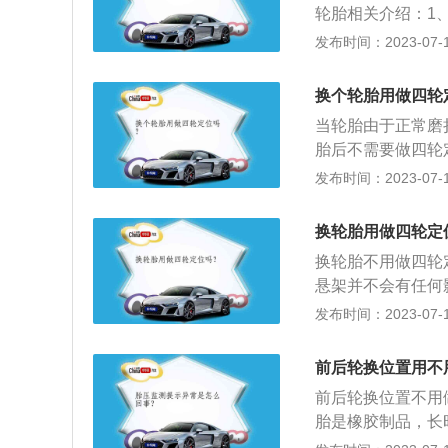
轮胎相关介绍：1
是对两个转向前轮
胎，这会影响到四
发布时间：2023-07-17
置，称后轮定位。
的数据包括有主销
后轮定位总起来说
持直线稳定性，转
换个轮胎用做四轮
整车轮外倾，则是
当轮胎由于正常磨
外倾或者内倾所造
胎后不需要做四轮
无需做四轮定位；
发布时间：2023-07-17
情况影响到了底盘
行时方向盘不正。
换轮胎用做四轮定
握方向盘。
换轮胎不用做四轮
悬架并不会有任何
轮定位指的是悬架
发布时间：2023-07-17
定位。四轮定位是
地面的紧密结合，
前后轮换位置用不
定位：1、更换或
前后轮换位置不用
跑偏、转向精度变
胎是橡胶制品，长
车主每隔四年更换