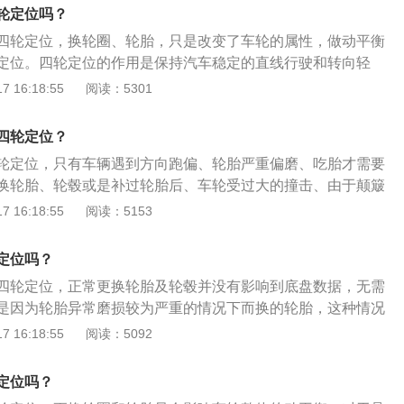
异常；4、车桥及悬架的部件被拆下过。轮胎是汽车的重要部件
轮定位吗？
面接触，和汽车悬架共同来缓和汽车行驶时所受到的冲击。
四轮定位，换轮圈、轮胎，只是改变了车轮的属性，做动平衡
定位。四轮定位的作用是保持汽车稳定的直线行驶和转向轻
向轮可以自动回正，减少汽车在行驶中轮胎和转向机件的磨
 16:18:55
阅读：5301
汽车的前轮定位和后轮定位。前轮定位是指转向车轮、转向节
有一定的相对位置的安装，包括主销后倾、主销内倾、前轮外
四轮定位？
内容；后轮定位是指两个后车轮与后轴之间具有一定相对位置
轮定位，只有车辆遇到方向跑偏、轮胎严重偏磨、吃胎才需要
外倾、后轮前束和推力角。
换轮胎、轮毂或是补过轮胎后、车轮受过大的撞击、由于颠簸
，需要对车轮做动平衡。四轮定位和保养不同，是一种维修手
 16:18:55
阅读：5153
情况下不需要做四轮定位，四轮定位是以车辆的四个轮胎作为
主销后倾角、主销内倾角、前轮外倾角、前轮前束、后轮前束
定位吗？
胎达到一个相对平衡的状态，提高汽车在行驶中的稳定性。
四轮定位，正常更换轮胎及轮毂并没有影响到底盘数据，无需
是因为轮胎异常磨损较为严重的情况下而换的轮胎，这种情况
，是需要做四轮定位的。四轮定位建议去4S店做，做四轮定位
 16:18:55
阅读：5092
车轮的相关参数必须要准确，4S店有原厂技术标准参数值，更
。做四轮定位需要调整大量数据，悬挂参数包括外倾角、后倾
定位吗？
倾角等，这些既考验操作人员的专业技术水平也与仪器设备有