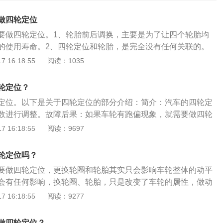
做四轮定位
要做四轮定位。1、轮胎前后调换，主要是为了让四个轮胎均
的使用寿命。2、四轮定位和轮胎，是完全没有任何关联的。
轮胎有一定的关系。3、汽车的四轮定位，对于悬架参数进行
 16:18:55
阅读：1035
有以下几种情况，才会做四轮定位:轮胎单侧磨损严重，因事故
损伤，更换转向系统及零件后，直行时汽车向左或向右跑偏。
轮定位？
轮胎前后调换需要做四轮动平衡。而汽车的四轮动平衡，则主
定位。以下是关于四轮定位的部分介绍：简介：汽车的四轮定
在绕轴旋转时能有一个平衡的状态。6、车轮在出厂时，由于
数进行调整。故障后果：如果车轮有跑偏现象，就需要做四轮
工，材料等)，各部位可能不是一样重的，所以车轮需要做动平
中转弯时就会受阻，是一个非常大的安全隐患。判断方法：第
 16:18:55
阅读：9697
调换的时候，尽量是X型对调，不要H型对调。也就是左前换右
直的道路行驶，把方向盘放正，如果车辆出现跑偏的现象，说
另外，要保证同轴轮胎的花纹与尺寸必须一致。
。第二个方法就是看看四个轮胎的磨损程度是不是一样。尤其
轮定位吗？
一边磨损厉害，一边磨损不厉害，就需要做四轮定位。
要做四轮定位，更换轮圈和轮胎其实只会影响车轮整体的动平
会有任何影响，换轮圈、轮胎，只是改变了车轮的属性，做动
定位则是悬架的属性，只要尺寸保持一致，就不用做四轮定
 16:18:55
阅读：9277
上马路牙子、经常快速过减速带，车辆出现跑偏、转向精度变
啃胎严重等现象，动平衡又正常，就有可能是车的定位角度不
做四轮定位？