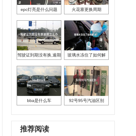
epc灯亮是什么问题
火花塞更换周期
驾驶证到期没有换,逾期
玻璃水冻住了如何解
怎么办??
决？
bba是什么车
92号95号汽油区别
推荐阅读