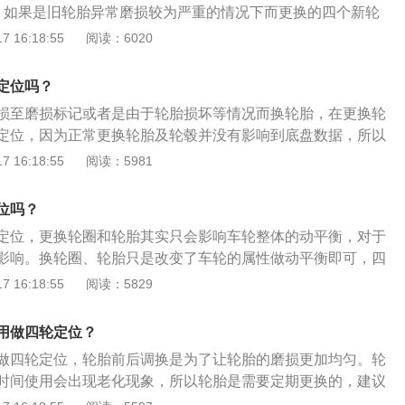
、如果是旧轮胎异常磨损较为严重的情况下而更换的四个新轮
而言，对两个后轮来说也同样存在与后轴之间安装的相对位
轮定位的数据，所以需要做四轮定位。2、四轮定位主要调整
 16:18:55
阅读：6020
后轮定位包括车轮外倾(角)和逐个后轮前束。这样前轮定位和
后倾、主销内倾、车轮外倾、前束。调整主销后倾，主要是维
叫四轮定位。
向回正；而调整主销内倾，也是维持稳定性，转向回正；而调
定位吗？
增大轮胎的接触面，抵消不良影响；调整前束，就是抵消车轮
损至磨损标记或者是由于轮胎损坏等情况而换轮胎，在更换轮
成的不良影响。
定位，因为正常更换轮胎及轮毂并没有影响到底盘数据，所以
如果是因为轮胎异常磨损较为严重的情况下而换的轮胎，这种
 16:18:55
阅读：5981
数据，需要做四轮定位。扩展四轮定位没做好的表现：1、直
2、车辆转向时，方向盘太重或无法自动回正。3、直行时需紧
位吗？
定位，更换轮圈和轮胎其实只会影响车轮整体的动平衡，对于
影响。换轮圈、轮胎只是改变了车轮的属性做动平衡即可，四
的属性，无论换轮胎还是轮圈只要尺寸保持一致就不用做四轮
 16:18:55
阅读：5829
通过调校轮胎与转向、悬挂等各部件的几何角度，保证轮胎与
是一种维修手段，没有出现下面的情况，没有必要定期做四轮
用做四轮定位？
维修过减震、转向等系统；2、车辆发生过碰撞事故，或者出现
做四轮定位，轮胎前后调换是为了让轮胎的磨损更加均匀。轮
差、方向盘不正、啃胎严重等。
时间使用会出现老化现象，所以轮胎是需要定期更换的，建议
一次。四轮定位是以车辆的四轮参数为依据，通过调整以确保