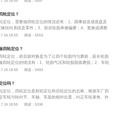
 16:18:55
阅读：5597
能并具备一定的可靠性。汽车轮胎是汽车的重要部件之一，其
和汽车悬架共同来缓和汽车行驶时所受到的冲击，保证汽车有
四轮定位？
和行驶平顺性。
轮定位，需要做四轮定位的情况还有：1、因事故造成底盘及
更换转向系统及零件；3、前后轮胎单侧偏磨；4、更换或调整
定位的操作步骤是：1、连接电源开机；2、车轮挂标靶，标靶
 16:18:55
阅读：5553
、电脑页面点击进入测量程序；4、打开相机确认标靶前后是否
调整标靶；5、点击测量，按提示操作得出测量数据；6、将总
做四轮定位？
绿色标准范围即可。
四轮定位，前后胎对换是为了让四个轮胎均匀磨损，延长轮胎
做四轮定位的情况有：1、轮胎气压和轮胎胎面磨损；2、车轮
偏；4、更换轮胎；5、车辆方向盘重。换轮胎的方法是：1、将
 16:18:55
阅读：5493
架的卡位上，用摇手以对角形式将螺丝拧松；2、用支架钩住
末端套上摇手，以顺时针方向旋转摇手，用千斤顶将车胎升至
定位吗？
除螺丝，取下轮胎进行更换即可。
轮定位，四轮定位是前轮定位和后轮定位的总称，根据车厂四
定车轮与转向节、车轴、车架的相对位置，纠正车轮束角、外
车辆行驶的稳定性，减少轮胎与各部位之间的磨损。需要做四
 16:18:55
阅读：5336
1、车辆的行驶性能受到影响；2、因事故损坏底盘及悬架；