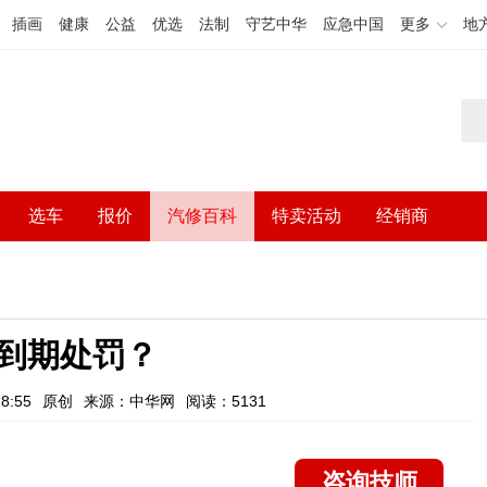
插画
健康
公益
优选
法制
守艺中华
应急中国
更多
地
选车
报价
汽修百科
特卖活动
经销商
到期处罚？
8:55
原创
来源：中华网
阅读：5131
咨询技师