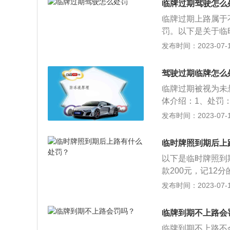
临牌过期驾驶怎么
临牌过期上路属于
罚。以下是关于临
是天蓝底纹黑字黑
发布时间：2023-07-17
线，有效期为30
下角或右下角，不
驾驶过期临牌怎么
璃，另外一张应贴
临牌过期被视为未
体介绍：1、处罚
驶的机动车未悬挂
发布时间：2023-07-17
带行驶证、驾驶证
应的牌证、标志或
临时牌照到期后上
2、危害：扰乱道
以下是临时牌照到
部门处理交通事故
款200元，记1
临时号牌必须在到
发布时间：2023-07-17
效，视为未悬挂号
的车辆，可以再次
临牌到期不上路会
与机动车交通事故
临牌到期不上路不