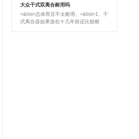
室，最后形成废气排出，就可以让三元
无法制作，需要将车辆送到修理厂或4s
造成烧机油。<&list>3、机油粘度。使用
大众干式双离合耐用吗
催化器得到清洗，排气管堵塞的情况就
店；<&list>2.车辆半轴套管防尘罩破
机油粘度过小的话，同样会有烧机油现
<&list>总体而言不太耐用。<&list>1、干
能够得到解决。
裂，破裂后会出现漏油现象，使半轴磨
象，机油粘度过小具有很好的流动性，
式离合器如果放在十几年前还比较耐
损严重，磨损的半轴容易损坏，产生异
容易窜入到气缸内，参与燃烧。<&list>
用，但是由于现在的汽车发动机动力输
响；<&list>3.稳定器的转向胶套和球头
4、机油量。机油量过多，机油压力过
出越来越高，使得干式离合器散热不足
老化，一般是使用时间过长造成的。解
大，会将部分机油压入气缸内，也会出
的缺陷也逐渐暴露出来。<&list>2、由于
决方法是更换新的质量好的转向橡胶套
现烧机油。<&list>5、机油滤清器堵塞：
干式双离合的工作环境暴露在空气中，
和球头。
会导致进气不畅，使进气压力下降，形
而离合器的散热也是通离合器罩上面的
成负压，使机油在负压的情况下吸入燃
几个小孔来进行散热。但是在行驶过程
烧室引起烧机油。<&list>6、正时齿轮或
中变速箱需要换挡，就不得不使得离合
链条磨损：正时齿轮或链条的磨损会引
器频繁工作。<&list>3、长时间的低速行
起气阀和曲轴的正时不同步。由于轮齿
驶以及过于频繁的启停，导致离合器的
或链条磨损产生的过量侧隙，使得发动
温度不断升高，而低速行驶时空气流动
机的调节无法实现：前一圈的正时和下
效率不高，无法将离合器中的热量有效
一圈可能就不一样。当气阀和活塞的运
的带走，导致离合器内部的温度不断升
动不同步时，会造成过大的机油消耗。
高，加速离合器的磨损。
解决方法：更换正时齿轮或链条。<&list
>7、内垫圈、进风口破裂：新的发动机
设计中，经常采用各种由金属和其他材