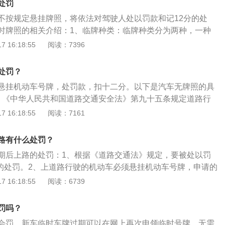
处罚
不按规定悬挂牌照，将依法对驾驶人处以罚款和记12分的处
时牌照的相关介绍：1、临牌种类：临牌种类分为两种，一种
框线，该临时牌照有效期为15天；另一种是棕黄底纹黑字黑框
 16:18:55
阅读：7396
天。2、临牌贴法：如果有一张临时牌照，应贴在前挡风玻璃左
影响驾驶员视线最佳；如果有两张临时牌照，一张贴前挡风玻
处罚？
在车内后挡风玻璃左下角。
悬挂机动车号牌，处罚款，扣十二分。以下是汽车无牌照的具
：《中华人民共和国道路交通安全法》第九十五条规定道路行
机动车号牌，未放置检验合格标志、保险标志，或者未随车携
 16:18:55
阅读：7161
，公安机关交通管理部门应当扣留机动车，通知当事人提供相
者补办相应手续，并可以依照本法第九十条的规定予以处罚。
路有什么处罚？
路交通秩序，败坏社会风气，容易诱发犯罪。并且给交通管理
期后上路的处罚：1、根据《道路交通法》规定，要被处以罚
带来一定程度上的阻碍。
2分的处罚。2、上道路行驶的机动车必须悬挂机动车号牌，申请的
期之前及时补办临牌或悬挂正式号牌。3、临牌过期意味着无
 16:18:55
阅读：6739
牌，上道路行驶将被严处，临时牌照到期后仍未取得正规牌照
申领临时号牌。4、第2次申领临时号牌时，需将车主身份证明
罚吗？
责任强制保险副本复印在同一张纸上，并将已使用过的旧临时
会罚，新车临时车牌过期可以在网上再次申领临时号牌，无需