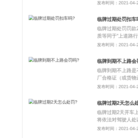
了，临时牌照过期
发布时间：2021-04-26
2、通常来说临时
考试，但是深圳的
临牌过期处罚扣车
罚条例》第三十条
临牌过期处罚罚款
上道路行驶的，扣
质等同于“上道路
同时驾驶人不按照
交通安全法》第九
发布时间：2021-04-26
予以罚款。
3、公安机关交通
第九十条的规定，处
临牌到期不上路会
临牌到期不上路是
厂合格证（或货物
领临时号牌；2、
发布时间：2021-04-26
申领临时号牌，无
临时号牌超过有效
临牌过期2天怎么
临牌过期2天开车
将依法对驾驶人处
如果临时牌照过期
发布时间：2021-04-26
理正式牌照或重新