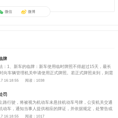
微信
微博
临牌
法：1、新车的临牌：新车使用临时牌照不得超过15天，最长
及时向车辆管理机关申请使用正式牌照。若正式牌照未到，则需
每辆车最多能办理3张临时牌照。2、非新车的临牌到期：若临
 16:18:55
阅读：1038
则需在30天内回到当地落户上牌。或重新申请临时牌照，临时
15日，最长为30天，车主应在临时牌照有效期内申请正式牌
处罚
：本地临牌共可以办理三次延期，即21天的使用期限，在此期
上路行驶，将被视为机动车未悬挂机动车号牌，公安机关交通
驶，不能驶出该地区，否则将按照无号牌车辆处理。临时车牌
机动车，通知当事人提供相应的牌证，并依据规定，处警告或
初次申请临牌一样，车主凭身份证明、车辆购买发票、新车合
元以下罚款，记12分的处罚。根据《道路交通安全违法行为记
 16:18:55
阅读：1017
、或进口凭证、及相关证件的复印件等即可向公安机关申领临