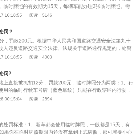
、机动车临时号牌包含：行政辖区内临时号牌、跨行政辖区临
，临时牌照的有效期为15天，每辆车能办理3张临时牌照。需
时号牌、特型机动车临时号牌四大类。
次只能办理一张，到期后再续办，不论临时牌照是否到期，车
 16:18:55
阅读：5146
牌，不受临时牌照时间限制。临时牌照是指新购车辆在未正式
部门发放的临时车辆行驶证明，粘贴时需要粘贴2张，1张粘贴
处罚？
的右上角位置，同时不能被交强险标志等遮盖；另1张粘贴在
2分，罚款200元。根据中华人民共和国道路交通安全法第九十
上角。
驶人违反道路交通安全法律、法规关于道路通行规定的，处警
200元以下罚款，本法另有规定的，依照规定处罚。上道路行驶
 16:18:55
阅读：4903
动车号牌，未放置检验合格标志、保险标志或者未随车携带行
公安机关交通管理部门应当扣留机动车，通知当事人提供相应
处罚?
补办相应手续，并可予以处罚。当事人提供相应的牌证、标志
路上直接被抓扣12分，罚款200元，临时牌照分为两类：1、行
的，应当及时退还机动车。
使用的临时行驶车号牌（蓝色底纹）只能在行政辖区内行驶，
；2、跨行政辖区临时移动使用的临时行驶车号牌（黄色底
 00:15:04
阅读：2894
围内行驶；3、还需注意临时行驶车号牌必须粘贴在风窗玻璃
将以不按规定安装号牌进行处罚。
的处罚标准：1、新车都会使用临时牌照，一般都是15天，有
但如果你在临时牌照期限内还没有拿到正式牌照，那可就要小心