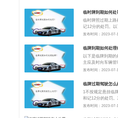
分管理办法》机动
时行驶车号牌，办
后驾驶机动车的；
临时牌到期如何处
成犯罪的；（三）
临时牌照过期上路
者使用其他机动车
记12分的处罚。
汽车载人超过核定
动车必须悬挂机动
发布时间：2023-07-17
数百分之百以上的
正式号牌。临牌过
辆在高速公路、城
申领临时牌照：临
机动车在高速公路
临牌到期如何处理
牌，第二次申领临
驾驶机动车在高速
以下是临牌到期的
本复印在同一张纸
（七）代替实际机
主应及时向车辆管
据《中华人民共和
牌，但每辆车最多
发布时间：2023-07-17
律、法规关于道路
牌，则需在30天
有规定的，依照规
般在15日，车主
临牌过期驾驶怎么
过15天，车主应
以办理三次延期，
道路行驶的纸质机
1不按规定悬挂临
地区，否则将按照
辆在未正式落户前
和记12分的处罚
样，车主凭身份证
一般不会超过30天
另一种是棕黄底纹
发布时间：2023-07-17
相关证件的复印件
玻璃左下角或右下
驶起止地点和使用