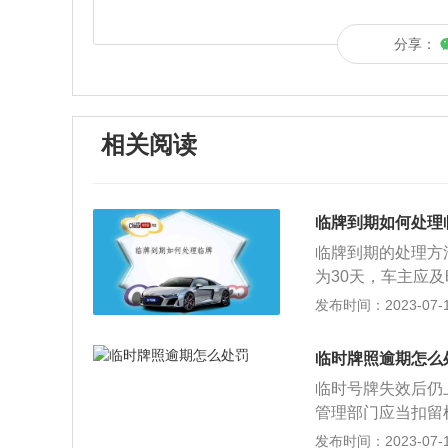
分享：
相关阅读
临牌到期如何处理
临牌到期的处理方
为30天，车主应
再办一张临牌，但
发布时间：2023-07-17
牌过期不能上牌，
牌照有效期一般在
临时牌照逾期怎么
照。3、延期方面
临时号牌失效后仍
间只能在本市内行
管理部门应当扣留
有效期延长手续与
者二十元以上二百
发布时间：2023-07-17
格证、交强险凭证