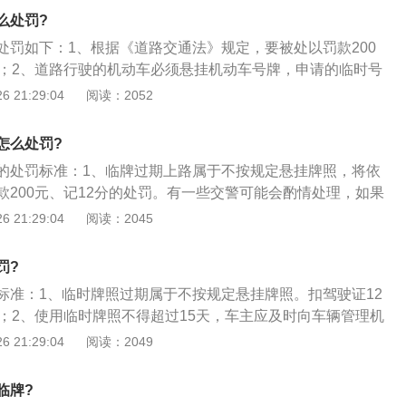
有车主遇到临时牌照过期的情况，要么不上路等正式牌照下
么处罚?
申请临时牌照，不过要注意，临时牌照最多只能申请三次；
处罚如下：1、根据《道路交通法》规定，要被处以罚款200
和正式牌照受交通法的管制，所以不要以为新车是临时牌照就
罚；2、道路行驶的机动车必须悬挂机动车号牌，申请的临时号
者以为临时牌照太小，摄像机肯定拍不到，其实高清摄像头是
及时补办临牌或悬挂正式号牌。临牌过期意味着无效，视为未
 21:29:04
阅读：2052
临时牌照的。
行驶将被严处；3、临时牌照到期后仍未取得正规牌照的车
临时号牌，第二次申领临时牌照，需将车主身份证明与机动车
怎么处罚?
保险副本复印在同一张纸上，并将已使用过的旧临时牌照一并
的处罚标准：1、临牌过期上路属于不按规定悬挂牌照，将依
款200元、记12分的处罚。有一些交警可能会酌情处理，如果
两天，如果碰上好说的，可能交警只是警告驾驶员尽快办理正
 21:29:04
阅读：2045
临时牌照；2、当然并不是所有交警都这样做，更多可能都是
主遇到临时牌照过期的情况，要么不上路等正式牌照下来，要
罚?
时牌照，不过要注意，临时牌照最多只能申请三次；3、同样
标准：1、临时牌照过期属于不按规定悬挂牌照。扣驾驶证12
照受交通法的管制，所以不要以为新车是临时牌照就可以肆意
0元；2、使用临时牌照不得超过15天，车主应及时向车辆管理机
时牌照太小，摄像机肯定拍不到，其实高清摄像头是可以清清
照。如无牌上路，将会被公安交通管理部门暂扣车辆、罚款20
 21:29:04
阅读：2049
的。
3、准予机动车临时上道路行驶的纸质机动车号牌，也称临时行驶
车辆在未正式落户前由公安车管部门发放的临时车辆行驶证
临牌?
效期一般不会超过三十天。有4种：行政辖区内临时号牌、跨