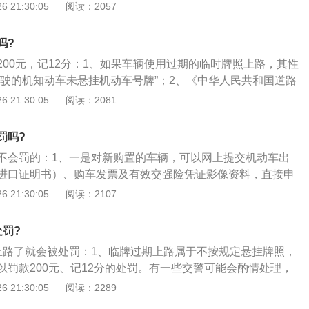
上路属于不按规定悬挂牌照，扣驾驶证12分，并罚款200元；
 21:30:05
阅读：2057
牌照过期就是这样罚款，相当于驾照直接没了，需要重新参加
处罚更加严厉，根据《深圳经济特区道路交通安全违法行为处
吗?
规定：驾驶无号牌、无行驶证或者未取得临时牌照证的机动车
200元，记12分：1、如果车辆使用过期的临时牌照上路，其性
留机动车，处1万元罚款，并处暂扣机动车驾驶证六个月；3、
行驶的机知动车未悬挂机动车号牌”；2、《中华人民共和国道路
临时通行牌证注明的时间和路线移动车辆的，按照前两款规定
十五条明确规定，上道路行驶的机动车未悬挂机动车号牌；
 21:30:05
阅读：2081
管理部门应当扣留机动车，通知当事人提供相应的牌证并依据
以罚款200元，记12分的处罚。道
罚吗?
不会罚的：1、一是对新购置的车辆，可以网上提交机动车出
进口证明书）、购车发票及有效交强险凭证影像资料，直接申
二是对新购置车辆原临时号牌超过有效期的，可以在网上再次
 21:30:05
阅读：2107
需再次提交相关证明；3、三是对车辆转出后未办理转入、原
期的，可以在网上再次申领临时号牌。
处罚?
上路了就会被处罚：1、临牌过期上路属于不按规定悬挂牌照，
以罚款200元、记12分的处罚。有一些交警可能会酌情处理，
了一两天，如果碰上好说的，可能交警只是警告驾驶员尽快办
 21:30:05
阅读：2289
申请临时牌照；2、当然并不是所有交警都这样做，更多可能