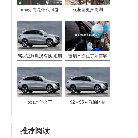
epc灯亮是什么问题
火花塞更换周期
驾驶证到期没有换,逾期
玻璃水冻住了如何解
怎么办??
决？
bba是什么车
92号95号汽油区别
推荐阅读