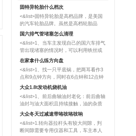
固特异轮胎什么档次
<&list>固特异轮胎是高档品牌，是美国
的汽车轮胎品牌。虽然是高档轮胎品
牌，但是中高低端的轮胎都有生产，这
国六排气管堵塞怎么清理
也是为了更好的开拓市场。
<&list>1、当车主发现自己的国六车排气
管出现堵塞的情况时，可以利用铁丝或
者是细棍，直接将杂物给取出来，如果
在家拿什么练方向盘
堵塞情况比较严重，也可以采取应急措
<&list>1、找一只平底锅，把两耳看作3
施。 <&list>2、直接利用木棍将所有的
点和9点钟方向，同时在6点钟和12点钟
杂物推到排气管里面的位置处，然后将
方向做一个标记。 <&list>2、双手握住
三元催化器拆解开，就可以将堵塞的东
大众1.8t发动机烧机油
平底锅两耳，然后往左打半圈、一圈、
西取出来。但如果是因为积碳过多引起
<&list>1、前后曲轴油封老化：前后曲轴
一圈半的练习，往右同样也要打相同的
的堵塞，就需要将三元催化器泡在草酸
油封与油大面积且持续接触，油的杂质
圈数。 <&list>3、最后强调要反复练
中进行清洗。 <&list>3、也可以利用清
和发动机内持续温度变化使其密封效果
习，这样就可以形成肌肉记忆，在真实
大众冬天过减速带咯吱咯吱响
洗剂对堵塞的情况得到解决，将清洗剂
逐渐减弱，导致渗油或漏油。<&list>2、
驾驶车辆时，不需要记忆也能打好方
放在燃油箱中，与燃油混合后，车辆启
<&list>1.转向器拉杆头有较大间隙，判
活塞间隙过大：积碳会使活塞环与缸体
向。
动时，就可以和汽油一起进入到燃烧
断间隙需要专用仪器和工具，车主本人
的间隙扩大，导致机油流入燃烧室中，