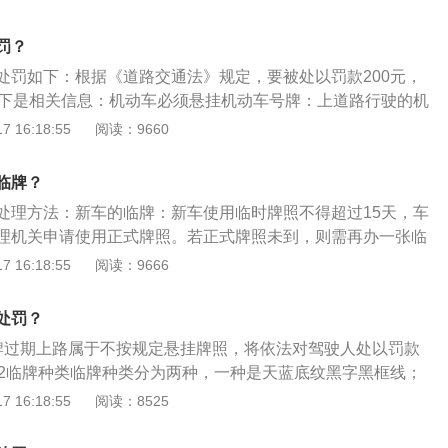
车驾驶人有下列交通违法行为之一，一次记12分：（一）饮酒
理时应讲明车辆行驶起止地点和使用临时号牌的时间。
（二）造成致人轻伤以上或者死亡的交通事故后逃逸，尚不构
罚？
使用伪造、变造的机动车号牌、行驶证、驾驶证、校车标牌或
处罚如下：根据《道路交通法》规定，要被处以罚款200元，
号牌、行驶证的；（四）驾驶校车、公路客运汽车、旅游客运
以下是相关信息：机动车必须悬挂机动车号牌：上道路行驶的机
人数百分之二十以上，或者驾驶其他载客汽车载人超过核定人
车号牌，申请的临时号牌必须在到期之前及时补办临牌或悬挂
 16:18:55
阅读：9660
；（五）驾驶校车、中型以上载客载货汽车、危险物品运输车
期意味着无效，视为未悬挂号牌，上道路行驶将被严处。再次
市快速路上行驶超过规定时速百分之二十以上，或者驾驶其他
时牌照到期后仍未取得正规牌照的车辆，可以再次申领临时号
、城市快速路上行驶超过规定时速百分之五十以上的；（六）
临牌？
时牌照，需将车主身份证明与机动车交通事故责任强制保险副
公路、城市快速路上倒车、逆行、穿越中央分隔带掉头的；
处理方法：新车的临牌：新车使用临时牌照不得超过15天，车
上，并将已使用过的旧临时牌照一并收回。
动车驾驶人接受交通违法行为处罚和记分牟取经济利益的。根
理机关申请使用正式牌照。若正式牌照未到，则需再办一张临
国道路交通安全法》规定：机动车驾驶人违反道路交通安全法
能办理3张临时牌照。非新车的临牌到期：若临牌过期不能上
 16:18:55
阅读：9666
通行规定的，处警告或者二十元以上二百元以下罚款。本法另
内回到当地落户上牌。或重新申请临时牌照，临时牌照有效期一
定处罚。临时车牌的相关知识：1、新车使用临时牌照不得超
应在临时牌照有效期内申请正式牌照。延期方面：本地临牌共可
处罚？
及时向车辆管理机关申请使用正式牌照。2、准予机动车临时上
即21天的使用期限，在此期间只能在本市内行驶，不能驶出该
动车号牌，也称临时行驶车号牌。临时行驶车号牌是指新购车
牌过期上路属于不按规定悬挂牌照，将依法对驾驶人处以罚款
无号牌车辆处理。临时车牌有效期延长手续与初次申请临牌一
由公安车管部门发放的临时车辆行驶证明。临时车牌的有效期
。2临牌种类临牌种类分为两种，一种是天蓝底纹黑字黑框线；
明、车辆购买发票、新车合格证、交强险凭证、或进口凭证及
。
黑字黑框线。3临牌贴法如果有一张临时牌照，应贴在前挡风
 16:18:55
阅读：8525
等即可向公安机关申领临时行驶车号牌，办理时应讲明车辆行
角，不影响驾驶员视线最佳。
临时号牌的时间。