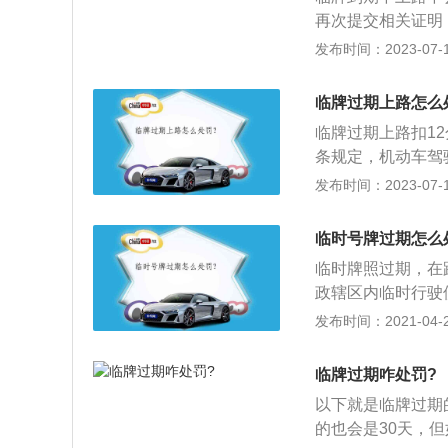
牌照一并收回。5
再次提交相关证明
时号牌、试验用临
要注意的是车主每
发布时间：2023-07-17
主可随时给车子上
落户前由公安车管
临牌过期上路怎么
在车内前风窗玻璃
临牌过期上路扣1
车内后风窗玻璃左
条规定，机动车驾
告或者20元以上
发布时间：2023-07-17
的机动车未悬挂机
驶证、驾驶证的，
临时号牌过期怎么
的牌证、标志或者
临时牌照过期，在
或者补办相应手续
政辖区内临时行驶
也就是在本地行驶
发布时间：2021-04-28
纹）可以在全国范
上，不然公安机关
临牌过期咋处罚?
以下就是临牌过期
的也会是30天，