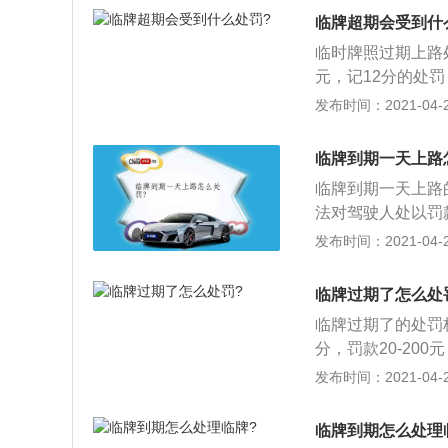
都是依法处罚，所
临牌超期会受到什
来，要么就是重新
临时牌照过期上路
3、同样临时牌照
元，记12分的处
可以肆意妄为，或
牌必须在到期之前
发布时间：2021-04-26
可以清清楚楚拍到
悬挂号牌，上道路
辆，可以再次申领
临牌到期一天上路
交通事故责任强制
临牌到期一天上路
收回。
法对驾驶人处以罚
临时牌照过期了一
发布时间：2021-04-26
式牌照或重新申请
依法处罚，所有车
临牌过期了怎么处
么就是重新申请临
临牌过期了的处罚
临时牌照和正式牌
分，罚款20-20
妄为，或者以为临
关申请使用正式牌
发布时间：2021-04-26
楚楚拍到临时牌照
0元、扣12分；
车号牌。是指新购
临牌到期怎么处理
明。临时车牌的有