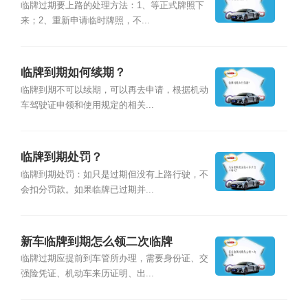
临牌过期要上路的处理方法：1、等正式牌照下
来；2、重新申请临时牌照，不...
临牌到期如何续期？
临牌到期不可以续期，可以再去申请，根据机动
车驾驶证申领和使用规定的相关...
临牌到期处罚？
临牌到期处罚：如只是过期但没有上路行驶，不
会扣分罚款。如果临牌已过期并...
新车临牌到期怎么领二次临牌
临牌过期应提前到车管所办理，需要身份证、交
强险凭证、机动车来历证明、出...