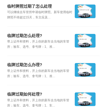
临时牌照过期了怎么处理
可以继续去车管所申请临时牌照。新车使用临时
牌照不得超过15天，车主应及...
临牌过期怎么处理?
带上证件和资料，开上你的新车去当地的车管
所；验车、选号、拿号牌：1、准...
临牌过期怎么办理?
带上证件和资料，开上你的新车去当地的车管
所；验车、选号、拿号牌：1、准...
临牌过期如何处理?
带上证件和资料，开上你的新车去当地的车管
所；验车、选号、拿号牌：1、车...