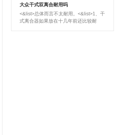
室，最后形成废气排出，就可以让三元
无法制作，需要将车辆送到修理厂或4s
造成烧机油。<&list>3、机油粘度。使用
大众干式双离合耐用吗
催化器得到清洗，排气管堵塞的情况就
店；<&list>2.车辆半轴套管防尘罩破
机油粘度过小的话，同样会有烧机油现
<&list>总体而言不太耐用。<&list>1、干
能够得到解决。
裂，破裂后会出现漏油现象，使半轴磨
象，机油粘度过小具有很好的流动性，
式离合器如果放在十几年前还比较耐
损严重，磨损的半轴容易损坏，产生异
容易窜入到气缸内，参与燃烧。<&list>
用，但是由于现在的汽车发动机动力输
响；<&list>3.稳定器的转向胶套和球头
4、机油量。机油量过多，机油压力过
出越来越高，使得干式离合器散热不足
老化，一般是使用时间过长造成的。解
大，会将部分机油压入气缸内，也会出
的缺陷也逐渐暴露出来。<&list>2、由于
决方法是更换新的质量好的转向橡胶套
现烧机油。<&list>5、机油滤清器堵塞：
干式双离合的工作环境暴露在空气中，
和球头。
会导致进气不畅，使进气压力下降，形
而离合器的散热也是通离合器罩上面的
成负压，使机油在负压的情况下吸入燃
几个小孔来进行散热。但是在行驶过程
烧室引起烧机油。<&list>6、正时齿轮或
中变速箱需要换挡，就不得不使得离合
链条磨损：正时齿轮或链条的磨损会引
器频繁工作。<&list>3、长时间的低速行
起气阀和曲轴的正时不同步。由于轮齿
驶以及过于频繁的启停，导致离合器的
或链条磨损产生的过量侧隙，使得发动
温度不断升高，而低速行驶时空气流动
机的调节无法实现：前一圈的正时和下
效率不高，无法将离合器中的热量有效
一圈可能就不一样。当气阀和活塞的运
的带走，导致离合器内部的温度不断升
动不同步时，会造成过大的机油消耗。
高，加速离合器的磨损。
解决方法：更换正时齿轮或链条。<&list
>7、内垫圈、进风口破裂：新的发动机
设计中，经常采用各种由金属和其他材