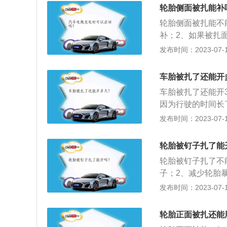
胎暴晒；3、及时
轮胎侧面被扎能补
位；6、注意驾驶
轮胎侧面被扎能不
补；2、如果被扎
上安装的接地滚动
发布时间：2023-07-17
缓冲外界冲击，实
性能、缓冲性能。
车胎被扎了还能开
是否出现鼓包、裂
车胎被扎了还能开
子、钉子硬物要及
因为行驶的时间长
轮胎缝隙，抠掉即
发布时间：2023-07-17
3、扎透轮胎正面
种车辆或机械上装
轮胎被钉子扎了能
路面接触，和汽车
轮胎被钉子扎了不
好的乘坐舒适性和
子；2、减少轮胎
检查前轮定位；6
发布时间：2023-07-17
伤轮胎的物体，躲
传递驱动力、制动
轮胎正面被扎还能
吸收汽车行驶过程