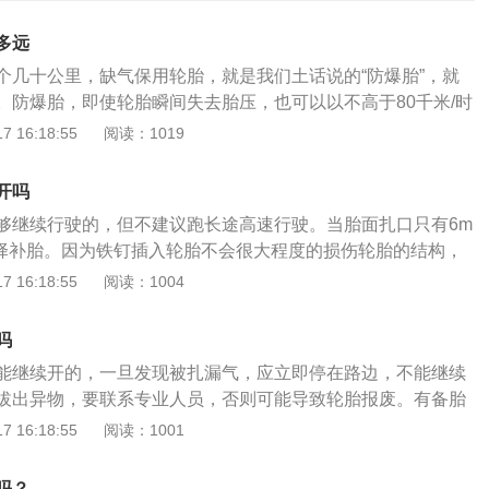
多远
个几十公里，缺气保用轮胎，就是我们土话说的“防爆胎”，就
。防爆胎，即使轮胎瞬间失去胎压，也可以以不高于80千米/时
0公里。目前很多车型都配备了胎压监测功能，当轮胎被扎钉子
 16:18:55
阅读：1019
胎压警示灯都会亮起提醒。如果没有胎压监测功能，我们在行
见有咔哒咔哒的异响或者是车身倾斜，一定要下车检查是否扎
开吗
胎了，千万不要私自操作拔钉子，尤其是在夏天车胎气体热胀
够继续行驶的，但不建议跑长途高速行驶。当胎面扎口只有6m
容易爆胎，引发二次事故。不同的情况需要采取不同的应对方
择补胎。因为铁钉插入轮胎不会很大程度的损伤轮胎的结构，
暂时没有漏气不要擅自拔掉，应慢速行驶至专业维修店检查修
层只是穿了个洞，修补一下就完事了。当然更安全的操作是换
 16:18:55
阅读：1004
慢慢漏气了应尽快减速缓慢停靠至安全地带，及时更换备胎并
的轮胎当做备胎用。轮胎容易扎钉子的原因：1、喜欢靠边行
行修补；3、轮胎已经完全瘪掉这时不可再继续行驶，应赶紧
路边一些细碎的杂物，尤其上班路上一些支路。2、停车一定
备胎或等拖车，尽快前往就近的4S店检查，及时更换新轮胎。
吗
的地方，堆积杂物的地方有更高的概率掉落螺丝钉这些杂物。
能继续开的，一旦发现被扎漏气，应立即停在路边，不能继续
有木条/木板，尽量不要压过去。因为这种掉在马路上的木料通
拔出异物，要联系专业人员，否则可能导致轮胎报废。有备胎
的，会带钉子。
更换。更换备胎的步骤：1、从后备箱拿出三角指示牌、备胎
 16:18:55
阅读：1001
手、千斤顶、连杆，有些车子有可能还有专用的防盗螺丝。
话，警示牌放在车后50米，成年人差不多是走80步的距离。高
吗？