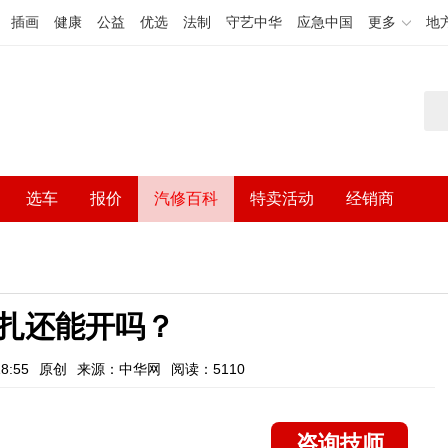
插画
健康
公益
优选
法制
守艺中华
应急中国
更多
地
选车
报价
汽修百科
特卖活动
经销商
扎还能开吗？
8:55
原创
来源：中华网
阅读：5110
咨询技师