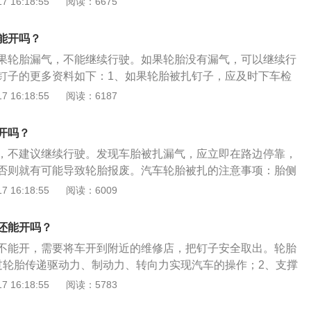
 16:18:55
阅读：6675
漏气。2、如果轮胎漏气，需停车后用随车工具更换备胎或寻
3、如果轮胎不漏气，需缓慢将车开到附近的维修店，安全取
能开吗？
果轮胎漏气，不能继续行驶。如果轮胎没有漏气，可以继续行
钉子的更多资料如下：1、如果轮胎被扎钉子，应及时下车检
在扎钉处，观察有无气泡，如有气泡，表明轮胎在漏气。如没
 16:18:55
阅读：6187
漏气。2、如果轮胎漏气，需停车后用随车工具更换备胎或寻
3、如果轮胎不漏气，需缓慢将车开到附近的维修店，安全取
开吗？
，不建议继续行驶。发现车胎被扎漏气，应立即在路边停靠，
否则就有可能导致轮胎报废。汽车轮胎被扎的注意事项：胎侧
，胎侧扎钉子即使补胎也不安全，胎侧是轮胎最薄、最脆弱的
 16:18:55
阅读：6009
潜在爆胎的隐患，如果要跑高速，就必须立刻更换不能再行驶
厚则问题不大，如果是比较小的钉子，很有可能都没有扎破轮
还能开吗？
汽修店检查过后才可以知道。轮胎扎钉子，建议先不要拔下钉
不能开，需要将车开到附近的维修店，把钉子安全取出。轮胎
修店后再拔。轮胎被扎的处理方法：如果轮胎被扎但车胎并未
过轮胎传递驱动力、制动力、转向力实现汽车的操作；2、支撑
拔掉异物。因为拔掉后轮胎有可能出现漏气现象，导致车子完
轻、吸收汽车行驶过程的震动和冲击力，避免剧烈的震动损坏
 16:18:55
阅读：5783
慢速行驶到维修地点。如果发现轮胎漏气严重，千万不要强行
的养护方法是：1、定期清理轮胎缝隙里面的石子；2、减少轮
轮胎有损害，还会存在驾驶危险的情况。