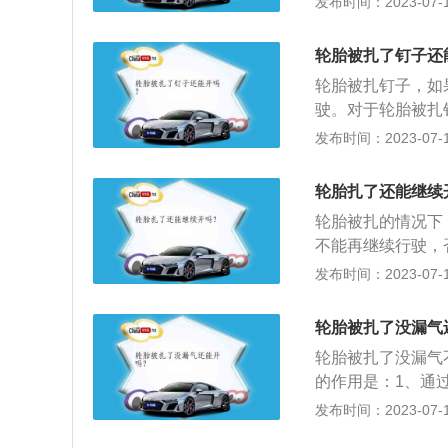
发布时间：2023-07-17
有气泡，表明没有
求道路救援即可。
轮胎被扎了钉子还
出钉子。
轮胎被扎钉子，如
驶。对于轮胎被扎
查。先用泡沫水滴
发布时间：2023-07-17
有气泡，表明没有
求道路救援即可。
轮胎扎了还能继续
出钉子。
轮胎被扎的情况下
不能再继续行驶，
被扎钉子也不能开
发布时间：2023-07-17
部位，损伤后就有
了。胎面因为比较
轮胎被扎了没漏气
胎，具体的需要到
轮胎被扎了没漏气
子，开到就近的汽
的作用是：1、通
漏气，也不要擅自
车辆载荷；3、减
发布时间：2023-07-17
全无法行驶，可以
汽车零部件。轮胎
驾驶，这样不但对