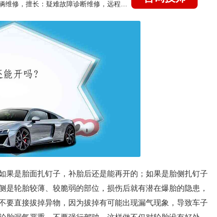
国家认证的汽车维修技师，15年德美日等各系车辆维修，擅长：疑难故障诊断维修，远程维修技术指导
如果是胎面扎钉子，补胎后还是能再开的；如果是胎侧扎钉子
侧是轮胎较薄、较脆弱的部位，损伤后就有潜在爆胎的隐患，
不要直接拔掉异物，因为拔掉有可能出现漏气现象，导致车子