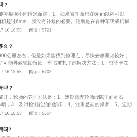
检测轮胎的胎压；4、注重悬架的保养；5、定期检查前轮定
吗？
方式。
能补根据不同情况而定：1、如果被扎面积在6mm以内可以
面积超过6mm，就没有补救的必要。轮胎是在各种车辆或机械
圆环形弹性橡胶制品，通常安装在金属轮辋上，能支撑车身，
 16:18:55
阅读：5721
现与路面的接触并保证车辆的行驶性能，具有承载性能、牵引
轮胎的保养方法：1、保证正确的轮胎气压；2、定期检查轮胎
多久？
缝、割伤、扎钉及异常磨损情况；3、检查轮胎表面是否有石
300公里左右，但是如果能找到修理点，尽快去修理比较好，
时进行清洁；4、减少轮胎暴晒。
了可能导致轮胎报废。车胎被扎了的解决方法：1、钉子卡在
可；2、钉子扎进轮胎没有扎透，只要不漏气，用钳子拔出；
 16:18:55
阅读：5708
，继续行驶将扩大对轮胎的伤害，及时更换备胎。轮胎是在各
配的接地滚动的圆环形弹性橡胶制品，其作用是：1、直接与
开吗？
悬架共同来缓和汽车行驶时所受到的冲击；2、保证汽车有良
能开，轮胎的养护方法是：1、定期清理轮胎缝隙里面的石
行驶平顺性。
暴晒；3、及时检测轮胎的胎压；4、注重悬架的保养；5、定期
、注意驾驶方式，在行车中要选择路面行驶，躲避能扎破和划
 16:18:55
阅读：5604
避化学遗洒物质对轮胎的腐蚀。轮胎的作用是：1、通过轮胎
力、转向力实现了汽车的操作；2、支撑车辆载荷；3、减轻、
用吗?
的震动和冲击力，避免剧烈的震动损坏汽车零部件。