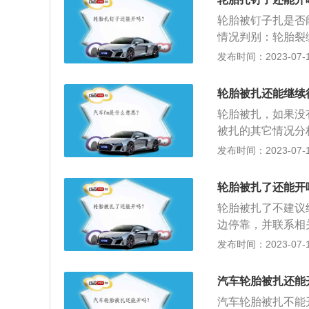
速上面要远一点，要
轮胎被钉子扎是否
手逆时针把轮胎上
情况判别：轮胎裂
4、用千斤顶举升
胎裂缝并未伤及帘
发布时间：2023-07-17
是在车辆每个轮胎
线有否损伤有这个
全部卸下来，然后
轮胎所充气压必须
螺栓都拧上去，接
轮胎被扎还能继续
气。根据轮胎配用
筒扳手来拧紧螺栓
轮胎被扎，如果没
压进行充气。
其直接与地面触碰
被扎的其它情况分
汽车有优良的乘坐
算正常，那么也可
发布时间：2023-07-17
汽车的牵引性，制
理轮胎。因为这种
方。漏气严重的情
轮胎被扎了还能开
能再继续行驶。如
轮胎被扎了不建议
上备胎也要去维修
边停靠，并联系相
等待救援的时候也
漏气，不要擅自拔
发布时间：2023-07-17
点；3、如果发现
而存在驾驶危险。
汽车轮胎被扎还能
检查，检查内容有
汽车轮胎被扎不能
磨损情况，有没有