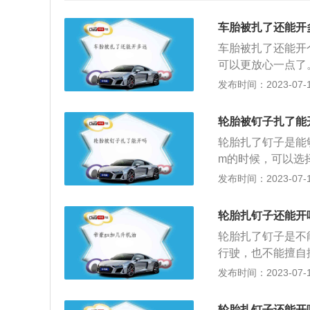
车胎被扎了还能开
车胎被扎了还能开
可以更放心一点了
的速度继续行驶8
发布时间：2023-07-17
产生胎压异常后，
驶过程中，如果听
轮胎被钉子扎了能
胎了。一旦发现扎
轮胎扎了钉子是能
冷缩，一不小心很
m的时候，可以选
式：1、扎钉子后
钢丝、帘布和聚酯
发布时间：2023-07-17
补；2、扎钉子后
掉它，然后把受伤
前往专业维修点进
驶，可能压到很多
行至安全地带更换
轮胎扎钉子还能开
不要停在附近杂物
轮胎扎了钉子是不
3、路上如果看到
行驶，也不能擅自
常都是木箱上脱落
的情况下可以自行
发布时间：2023-07-17
和换轮胎的套筒扳
2、在城市道路的
轮胎扎钉子还能开