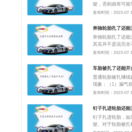
驶，否则就有可能
也不安全，胎侧是
发布时间：2023-07-17
要跑高速，就必须
比较小的钉子，很
奔驰轮胎扎了还能
知道。轮胎扎钉子
奔驰轮胎扎了还能
其实并不是说完全
十公里没有问题。
发布时间：2023-07-17
汽车更换一个新轮
基本没有漏气或者
车胎被扎了还能开
很严重，这个时候
普通轮胎被扎继续
响生命安全。要进
现象：（1）漏气
弄下来。要是自己
驾驶，在原地寻求
发布时间：2023-07-17
救援。
补，而且对于驾驶
在附近可以找到维
钉子扎进轮胎还能
或距离过长，避免
钉子扎进轮胎，如
补，国内的路况比
驶。对于轮胎被扎
损是比较常有的事
查。先用泡沫水滴