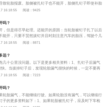
导致轮胎报废。胎侧被扎钉子也不能开，胎侧扎钉子即使补胎
轮胎最薄、最脆弱的部位，损伤后就有潜在爆胎的隐患，如果
 16:18:55
阅读：9425
立刻更换不能再行驶了。胎面因为比较厚则问题不大，如果是
有可能都没有扎破轮胎，具体的需要到汽修店检查过后才可以
开吗？
，建议先不要拔下钉子，开到就近的汽修店后再拔。
开，但是得尽早处理。还能开的原因：当轮胎被钉子扎了以后
不能开，只要不贸然拔钉并且时刻注意汽车的胎压，驾驶个几
当然，在此期间也有足够的时间找到修车厂去补胎或是重新为
 16:18:55
阅读：8871
胎。轮胎被扎的处理方法：如果没有气泡产生，那么证明轮胎
说漏气不明显。如果发现有气泡产生，那么就证明轮胎的漏气
多远？
汽车不能够继续开，继续开轻则轮胎报废，也可能会出事故影
跑几十公里没问题。以下是更多相关资料：1、扎钉子后漏气
行相应的处理，自己动手把车上的备胎换上，把扎钉子的轮胎
很快。当拔掉钉子后，发现轮胎漏气很快的时候，一定不要再
不会换轮胎也不要着急，打电话给维修店或者给家人朋友寻求
救援，因为轮胎漏气后再继续驾驶，不但整条轮胎无法在修
 16:18:55
阅读：7223
者来说危险极大。（2）漏气很慢。若轮胎漏气的速度很慢，
修店，可以以低速行驶到维修店进行修理。切不可再行驶过快
开吗？
爆胎的发生。2、胎面轻微破损：胎面轻微破裂的也可以修
果轮胎漏气，不能继续行驶。如果轮胎没有漏气，可以继续行
较复杂，路面凹凸不平、路面的堆积物比较多，轮胎的胎面受
钉子的更多资料如下：1、如果轮胎被扎钉子，应及时下车检
情。胎面受损轻微的可以通过修补的办法，延续轮胎的寿命。
在扎钉处，观察有无气泡，如有气泡，表明轮胎在漏气。如没