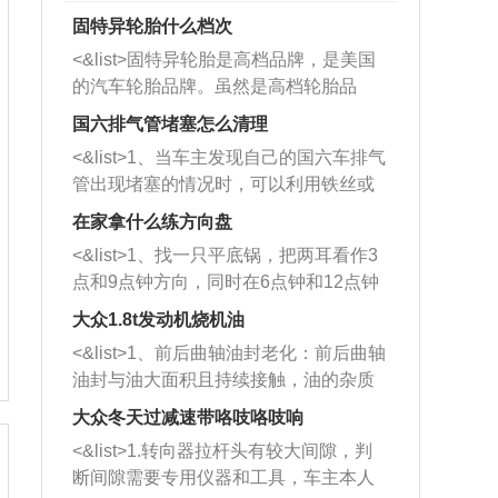
固特异轮胎什么档次
<&list>固特异轮胎是高档品牌，是美国
的汽车轮胎品牌。虽然是高档轮胎品
牌，但是中高低端的轮胎都有生产，这
国六排气管堵塞怎么清理
也是为了更好的开拓市场。
<&list>1、当车主发现自己的国六车排气
管出现堵塞的情况时，可以利用铁丝或
者是细棍，直接将杂物给取出来，如果
在家拿什么练方向盘
堵塞情况比较严重，也可以采取应急措
<&list>1、找一只平底锅，把两耳看作3
施。 <&list>2、直接利用木棍将所有的
点和9点钟方向，同时在6点钟和12点钟
杂物推到排气管里面的位置处，然后将
方向做一个标记。 <&list>2、双手握住
三元催化器拆解开，就可以将堵塞的东
大众1.8t发动机烧机油
平底锅两耳，然后往左打半圈、一圈、
西取出来。但如果是因为积碳过多引起
<&list>1、前后曲轴油封老化：前后曲轴
一圈半的练习，往右同样也要打相同的
的堵塞，就需要将三元催化器泡在草酸
油封与油大面积且持续接触，油的杂质
圈数。 <&list>3、最后强调要反复练
中进行清洗。 <&list>3、也可以利用清
和发动机内持续温度变化使其密封效果
习，这样就可以形成肌肉记忆，在真实
大众冬天过减速带咯吱咯吱响
洗剂对堵塞的情况得到解决，将清洗剂
逐渐减弱，导致渗油或漏油。<&list>2、
驾驶车辆时，不需要记忆也能打好方
放在燃油箱中，与燃油混合后，车辆启
<&list>1.转向器拉杆头有较大间隙，判
活塞间隙过大：积碳会使活塞环与缸体
向。
动时，就可以和汽油一起进入到燃烧
断间隙需要专用仪器和工具，车主本人
的间隙扩大，导致机油流入燃烧室中，