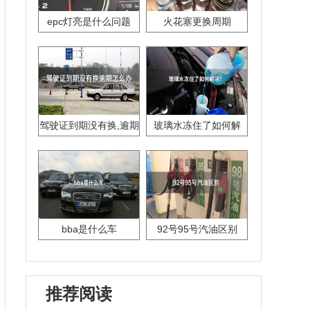
epc灯亮是什么问题
火花塞更换周期
驾驶证到期没有换,逾期
玻璃水冻住了如何解
怎么办??
决？
bba是什么车
92号95号汽油区别
推荐阅读