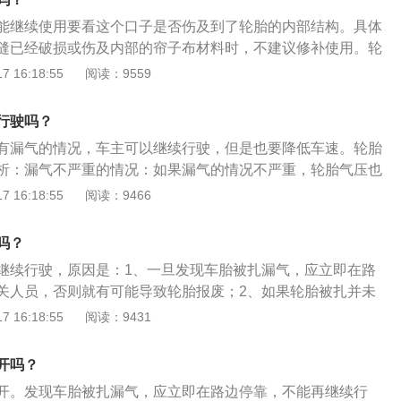
150米之后，成年人差不多是走250步的距离。3、用套筒扳
能继续使用要看这个口子是否伤及到了轮胎的内部结构。具体
面的5个螺栓全部拧松。注意，不是拧掉，不是把它拧下来。
缝已经破损或伤及内部的帘子布材料时，不建议修补使用。轮
车辆让轮胎悬空，大概距离地面2厘米就差不多了。举升的位置
子布材料，还可以继续使用，但需定期查看伤口有否扩大，帘
 16:18:55
阅读：9559
旁边都会标记的，一截凸起或者是凹陷的位置。5、把5个螺栓
情况请及时更换新轮胎。要注意胎压：要时常检查轮胎气压。
取下破损的轮胎。6、把备胎装上去，记得对准螺栓口，把5个
按照国家标准对不同种类，规格轮胎所指定的相应气压进行充
着你就放下一点千斤顶，让轮胎和地面有接触，这个时候用套
行驶吗？
车辆，可按汽车制造商与轮胎制造商协商后所推荐的前后轮气
。7、放下千斤顶，即可完成。轮胎是汽车的主要构件之一，
有漏气的情况，车主可以继续行驶，但是也要降低车速。轮胎
，和汽车悬挂系统一同来缓解汽车行驶时需受的冲击性，确保
析：漏气不严重的情况：如果漏气的情况不严重，轮胎气压也
舒适度和行驶平稳性，确保车轮和地面有优良的粘合力，提升
以继续行驶。但是这时候不能车速太快，需要尽快找维修店修
 16:18:55
阅读：9466
动系统性和根据性，承担着汽车的净重。
情况很容易出现爆胎的情况，还要注意尽量避开坑坑洼洼的地
况：如果是漏气严重，明显的能感受到漏气的情况，这时候不
吗？
果条件允许尽量自己换上备胎，但是备胎也不能长期使用，换
继续行驶，原因是：1、一旦发现车胎被扎漏气，应立即在路
店修轮胎。如果没有自己换轮胎的条件，就打电话等待救援。
关人员，否则就有可能导致轮胎报废；2、如果轮胎被扎并未
要注意提醒别人，按照规定打开双闪灯，放置安全警示牌。
掉异物，拔掉有可能出现漏气现象，可以慢速行驶到维修地
 16:18:55
阅读：9431
轮胎漏气严重，千万不要强行驾驶，不但对轮胎没有好处，反
汽车的轮胎是汽车最重要的部位之一，在日常生活中，需定期
开吗？
侧面是否鼓包和划伤，正面是否有扎钉及划伤，并且看轮胎的
开。发现车胎被扎漏气，应立即在路边停靠，不能再继续行
偏磨等，可以每次开车前看一下四个轮胎是否都有气。