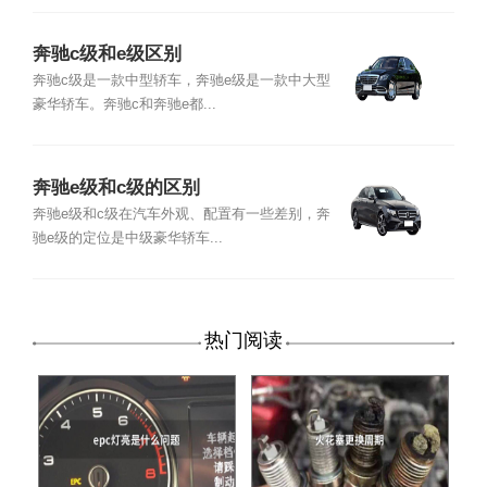
奔驰c级和e级区别
奔驰c级是一款中型轿车，奔驰e级是一款中大型
豪华轿车。奔驰c和奔驰e都...
奔驰e级和c级的区别
奔驰e级和c级在汽车外观、配置有一些差别，奔
驰e级的定位是中级豪华轿车...
热门阅读