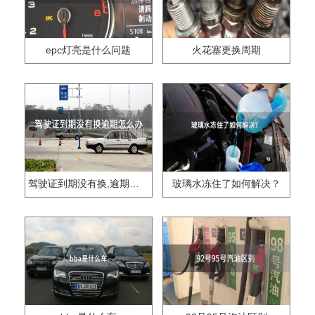
epc灯亮是什么问题
火花塞更换周期
驾驶证到期没有换,逾期怎么办??
玻璃水冻住了如何解决？