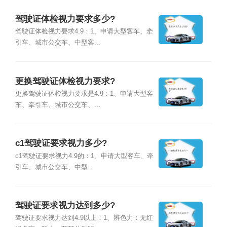
驾驶证体检视力要求多少?
驾驶证体检视力要求4.9：1、申请大型客车、牵
引车、城市公交车、中型客...
更换驾驶证体检视力要求?
更换驾驶证体检视力要求是4.9：1、申请大型客
车、牵引车、城市公交车、...
c1驾驶证要求视力多少?
c1驾驶证要求视力4.9的：1、申请大型客车、牵
引车、城市公交车、中型...
驾驶证要求视力达到多少?
驾驶证要求视力达到4.9以上：1、辨色力：无红