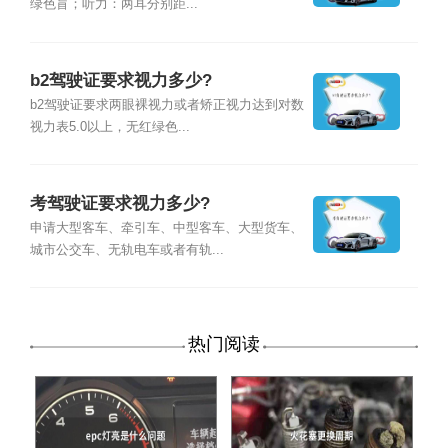
绿色盲；听力：两耳分别距...
b2驾驶证要求视力多少?
b2驾驶证要求两眼裸视力或者矫正视力达到对数
视力表5.0以上，无红绿色...
考驾驶证要求视力多少?
申请大型客车、牵引车、中型客车、大型货车、
城市公交车、无轨电车或者有轨...
热门阅读