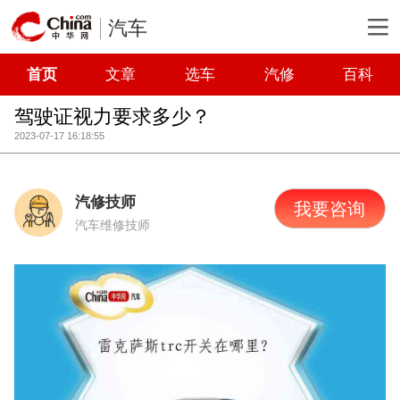
汽车
首页
文章
选车
汽修
百科
驾驶证视力要求多少？
2023-07-17 16:18:55
汽修技师
我要咨询
汽车维修技师