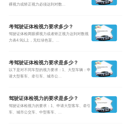
裸视力或矫正视力必须达到对数...
考驾驶证体检视力要求多少？
驾驶证体检两眼裸视力或者矫正视力达到对数视
力表4.9以上，无红绿色盲。...
考驾驶证体检视力要求是多少？
以下是对不同车型的视力要求：1、大型车辆：申
请大型客车、牵引车、城市公...
驾驶证体检视力的要求是多少？
驾驶证体检视力的要求：1、申请大型客车、牵引
车、城市公交车、中型客车、...