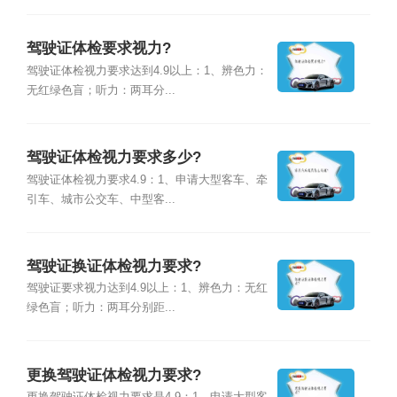
驾驶证体检要求视力?
驾驶证体检视力要求达到4.9以上：1、辨色力：
无红绿色盲；听力：两耳分...
驾驶证体检视力要求多少?
驾驶证体检视力要求4.9：1、申请大型客车、牵
引车、城市公交车、中型客...
驾驶证换证体检视力要求?
驾驶证要求视力达到4.9以上：1、辨色力：无红
绿色盲；听力：两耳分别距...
更换驾驶证体检视力要求?