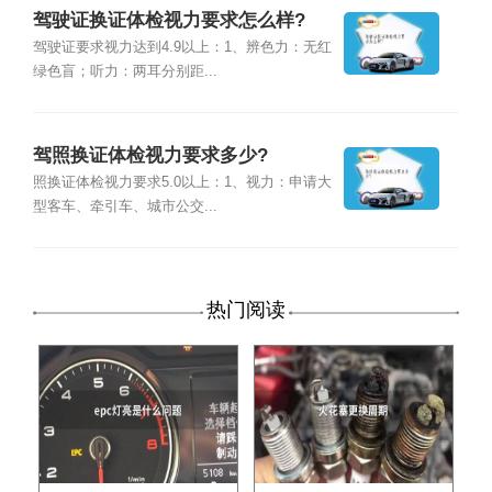
驾驶证换证体检视力要求怎么样?
驾驶证要求视力达到4.9以上：1、辨色力：无红
绿色盲；听力：两耳分别距...
驾照换证体检视力要求多少?
照换证体检视力要求5.0以上：1、视力：申请大
型客车、牵引车、城市公交...
热门阅读