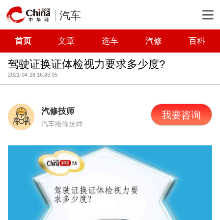
汽车
首页
文章
选车
汽修
百科
驾驶证换证体检视力要求多少度?
2021-04-28 16:43:05
汽修技师
我要咨询
汽车维修技师