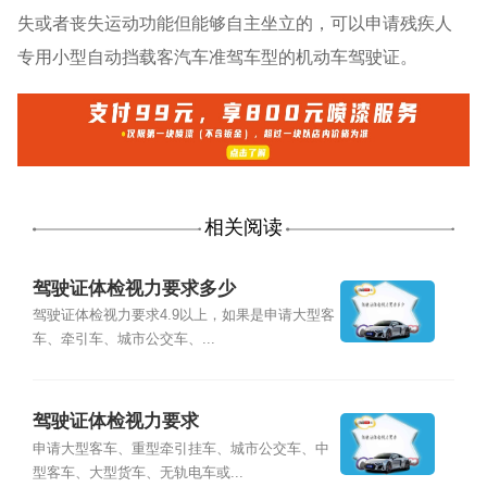
失或者丧失运动功能但能够自主坐立的，可以申请残疾人
专用小型自动挡载客汽车准驾车型的机动车驾驶证。
相关阅读
驾驶证体检视力要求多少
驾驶证体检视力要求4.9以上，如果是申请大型客
车、牵引车、城市公交车、...
驾驶证体检视力要求
申请大型客车、重型牵引挂车、城市公交车、中
型客车、大型货车、无轨电车或...