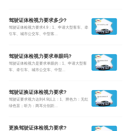
驾驶证体检视力要求多少?
驾驶证体检视力要求4.9：1、申请大型客车、牵
引车、城市公交车、中型客...
驾驶证体检视力要求单眼吗?
驾驶证体检视力是要求单眼的：1、申请大型客
车、牵引车、城市公交车、中型...
驾驶证换证体检视力要求?
驾驶证要求视力达到4.9以上：1、辨色力：无红
绿色盲；听力：两耳分别距...
更换驾驶证体检视力要求?