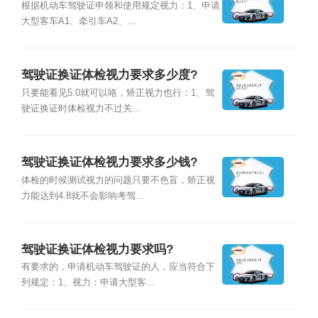
根据机动车驾驶证申领和使用规定视力：1、申请
大型客车A1、牵引车A2、...
驾驶证换证体检视力要求多少度?
只要能看见5.0就可以咯，矫正视力也行：1、驾
驶证换证时体检视力不过关...
驾驶证换证体检视力要求多少钱?
体检的时候测试视力的问题只要不色盲，矫正视
力能达到4.8就不会影响考驾...
驾驶证换证体检视力要求吗?
有要求的，申请机动车驾驶证的人，应当符合下
列规定：1、视力：申请大型客...