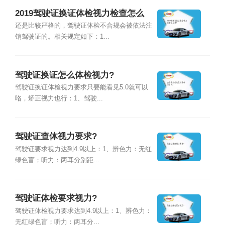
2019驾驶证换证体检视力检查怎么
样?
还是比较严格的，驾驶证体检不合规会被依法注
销驾驶证的。相关规定如下：1...
驾驶证换证怎么体检视力?
驾驶证换证体检视力要求只要能看见5.0就可以
咯，矫正视力也行：1、驾驶...
驾驶证查体视力要求?
驾驶证要求视力达到4.9以上：1、辨色力：无红
绿色盲；听力：两耳分别距...
驾驶证体检要求视力?
驾驶证体检视力要求达到4.9以上：1、辨色力：
无红绿色盲；听力：两耳分...