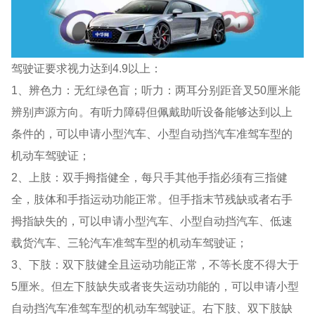
驾驶证要求视力达到4.9以上：
1、辨色力：无红绿色盲；听力：两耳分别距音叉50厘米能
辨别声源方向。有听力障碍但佩戴助听设备能够达到以上
条件的，可以申请小型汽车、小型自动挡汽车准驾车型的
机动车驾驶证；
2、上肢：双手拇指健全，每只手其他手指必须有三指健
全，肢体和手指运动功能正常。但手指末节残缺或者右手
拇指缺失的，可以申请小型汽车、小型自动挡汽车、低速
载货汽车、三轮汽车准驾车型的机动车驾驶证；
3、下肢：双下肢健全且运动功能正常，不等长度不得大于
5厘米。但左下肢缺失或者丧失运动功能的，可以申请小型
自动挡汽车准驾车型的机动车驾驶证。右下肢、双下肢缺