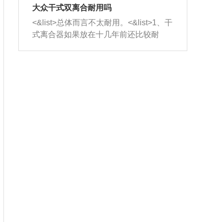
室，最后形成废气排出，就可以让三元
无法制作，需要将车辆送到修理厂或4s
造成烧机油。<&list>3、机油粘度。使用
大众干式双离合耐用吗
催化器得到清洗，排气管堵塞的情况就
店；<&list>2.车辆半轴套管防尘罩破
机油粘度过小的话，同样会有烧机油现
<&list>总体而言不太耐用。<&list>1、干
能够得到解决。
裂，破裂后会出现漏油现象，使半轴磨
象，机油粘度过小具有很好的流动性，
式离合器如果放在十几年前还比较耐
损严重，磨损的半轴容易损坏，产生异
容易窜入到气缸内，参与燃烧。<&list>
用，但是由于现在的汽车发动机动力输
响；<&list>3.稳定器的转向胶套和球头
4、机油量。机油量过多，机油压力过
出越来越高，使得干式离合器散热不足
老化，一般是使用时间过长造成的。解
大，会将部分机油压入气缸内，也会出
的缺陷也逐渐暴露出来。<&list>2、由于
决方法是更换新的质量好的转向橡胶套
现烧机油。<&list>5、机油滤清器堵塞：
干式双离合的工作环境暴露在空气中，
和球头。
会导致进气不畅，使进气压力下降，形
而离合器的散热也是通离合器罩上面的
成负压，使机油在负压的情况下吸入燃
几个小孔来进行散热。但是在行驶过程
烧室引起烧机油。<&list>6、正时齿轮或
中变速箱需要换挡，就不得不使得离合
链条磨损：正时齿轮或链条的磨损会引
器频繁工作。<&list>3、长时间的低速行
起气阀和曲轴的正时不同步。由于轮齿
驶以及过于频繁的启停，导致离合器的
或链条磨损产生的过量侧隙，使得发动
温度不断升高，而低速行驶时空气流动
机的调节无法实现：前一圈的正时和下
效率不高，无法将离合器中的热量有效
一圈可能就不一样。当气阀和活塞的运
的带走，导致离合器内部的温度不断升
动不同步时，会造成过大的机油消耗。
高，加速离合器的磨损。
解决方法：更换正时齿轮或链条。<&list
>7、内垫圈、进风口破裂：新的发动机
设计中，经常采用各种由金属和其他材