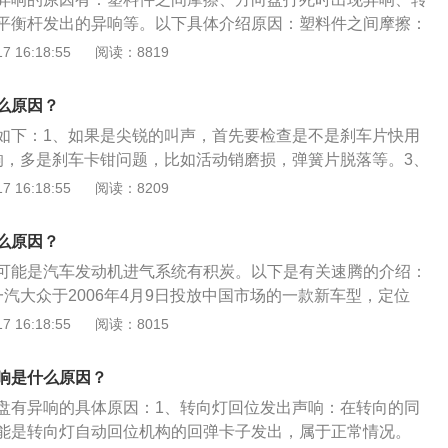
以前轮前束和前轮外倾为主要因素，前轮外倾主要会加速胎肩
平衡杆发出的异响等。以下具体介绍原因：塑料件之间摩擦：
轮前束过小过大主要是加速轮胎内外侧的磨损。
是塑料件组成，如果加上气温变冷，塑料会变硬，自然有可能
 16:18:55
阅读：8819
向盘里传出的异响：如果异响从方向盘里传出，那么问题很大
里的气囊游丝造成。转向横拉杆球头老化：如果转向横拉杆球
么原因？
造成汽车方向盘抖动和声响的情况，这种情况通常都是更换转
如下：1、如果是尖锐的叫声，首先要检查是不是刹车片快用
且在更换后进行四轮定位。
响，多是刹车卡钳问题，比如活动销磨损，弹簧片脱落等。3、
么卡钳，刹车碟，刹车片都可能有问题。果响声是持续，首先
 16:18:55
阅读：8209
，卡钳复位不良会导致碟与片长时间摩擦，在一定条件下会发
与碟之间有没有卡进异物。如果是新片，那要看刹车碟有没有
么原因？
擦会导致异响。如果碟没有问题那要考虑刹车片是不是太硬，
可能是汽车发动机进气系统有积炭。以下是有关速腾的介绍：
错误。
汽大众于2006年4月9日投放中国市场的一款新车型，定位
”。速腾是以德国大众在北美地区销售的第五代jetta为原型开
 16:18:55
阅读：8015
于大众公司新一代PQ35底盘开发的速腾，技术含量与海外车型
：中国市场的“Sagitar”是个全新的名字，这个名字在全球其他
响是什么原因？
以说是大众专为中国而“发明”目的就是和仍存在于市场上的两
盘有异响的具体原因：1、转向灯回位发出声响：在转向的同
和宝来区分开来。
能是转向灯自动回位机构的回弹卡子发出，属于正常情况。