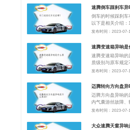
磨损过甚或装配、
速腾倒车踩刹车异
损伤，因而当发动
倒车的时候踩刹车
如果是发动机内的
以下是相关介绍：
现异响：在开车踩
启动刹车装置，控
发布时间：2023-07-17
也不影响正常驾驶
个有刹车功能的伺
门铰链位置还是车
发出控制信号，刹
链或者限位器，可
速腾变速箱异响是
2、踩刹车：向前
器、门锁机构、拉
速腾变速箱异响的
以，不会出现响声
选用4S店常用品牌
质级别与原车规定
用机油或者普通黄
滑不良、部件质量
发布时间：2023-07-17
速腾的造型融进了
迈腾的豪华风范。
迈腾转向方向盘异
的中网氛围灯设计
迈腾方向盘异响的
档次相当出众。
内气囊游丝故障、
当或老化等，建议
发布时间：2023-07-17
拉杆球头老化、有
位。2.当方向机
大众速腾天窗异响
滑。