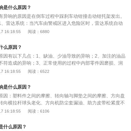
调整不当所引起。有些异响尚可预告发动机将可能发生事故性
响是什么原因？
机出现异响时，应及时修理，防止故障扩大。需要提醒的是，
有异响的原因是在倒车过程中踩刹车动钳撞击动钳托架发出。
异响，车主多半是无法自行解决，最好送厂检修。汽车磨损出
1、雷达系统：当汽车由警戒区进入危险区时，雷达系统自动
油门或刹车时总有车身某部位的一些异响，声音并不大，并且
制汽车后退。其原理就是在普通倒车雷达的基础上，增加了一
 16:18:55
阅读：6880
。解决办法：车门异响主要是缺少润滑引起，但是要判断是车
服器，当汽车由警戒区进入到危险区时控制器能向刹车伺服器
门内部的玻璃升降器、门锁机构、拉手机构等。如果是车门铰
车伺服器立即启动自动控制汽车停止后退，达到安全倒车。
以使用专用的车门铰链与滑道润滑脂，而车门内部的玻璃升降
什么原因？
行驶并踩刹车时与制动托架下部连接部位没有“游动间隙”，所
手机构等润滑则使用专用的车门附件润滑脂。品牌选择上尽量
原因有以下几点：1、缺油、少油导致的异响；2、加注的油品
，当倒车踩刹车时制动钳上提，并撞击上部托架产生异响。
，如德国玛蒂、克鲁伯、虎头HOTOLUBE、福斯等。不宜采
不符造成的异响；3、正常使用的过程中内部零件因磨损、润
油，冬季会冻结，有害气味会影响身体健康。
等原因使各部件间隙增大、损伤等情况引发的异响。全新一代
 16:18:55
阅读：6522
全新的家族式风格，既有原本速腾的紧凑运动姿态，也有大哥
全系标配了远近光一体式设计LED头灯，高配车型更带有独特
响是什么原因？
，和MDFS智能动态大灯辅助系统、AFS大灯随动转向系统，
原因：塑料件之间的摩擦、转向轴与脚垫之间的摩擦、方向盘
转向横拉杆球头老化、方向机防尘套漏油、助力皮带松紧度不
去当地4S店或维修店查找原因。以下是具体介绍：1.当转向横
 16:18:55
阅读：6106
旷量造成异响时，应该更换转向横拉杆球头，并且做四轮定
防尘套漏油造成异响时，需要更换防尘套或者重新使用黄油润
是什么原因？