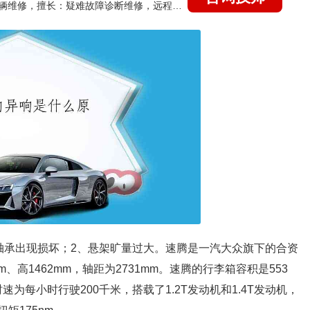
国家认证的汽车维修技师，15年德美日等各系车辆维修，擅长：疑难故障诊断维修，远程维修技术指导
轴承出现损坏；2、悬架旷量过大。速腾是一汽大众旗下的合资
m、高1462mm，轴距为2731mm。速腾的行李箱容积是553
速为每小时行驶200千米，搭载了1.2T发动机和1.4T发动机，