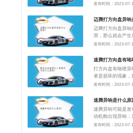
2、方向柱防尘套
发布时间：2023-07-17
的异响。由于方向
些黄油即可。3、
迈腾打方向盘异响
囊游丝涂抹黄油即
迈腾打方向盘异响
出。４、平衡杆发
滑，那么就会产生
坏不但会在打方向
卡子发出的声音。
发布时间：2023-07-17
片。
是因为方向盘里的
果还响就是气囊游
速腾打方向盘有咯
的平面轴承缺油发
打方向盘有咯噔异
发出，这样就知道
者是损坏的现象，
响，可以在平面轴
现噔咯噔的声音，
发布时间：2023-07-17
换新。2、塑料件
会出现摩擦现象，
速腾异响是什么原
横拉杆球头老化造
速腾异响可能是发
的情况，可以更换
动机舱出现异响：
源判断出来是发动
发布时间：2023-07-17
法：发动机异响标