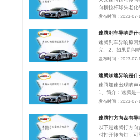
用寿命影响较大，
向横拉杆球头老化
的磨损即偏磨；前
因为方向盘通常都
发布时间：2023-07-17
产生摩擦声响。方
概率是因为方向盘
速腾刹车异响是什
头老化，那么就会
速腾刹车异响原因
向横拉杆球头，并
完。2、如果是闷
如果是丝丝叫，那
发布时间：2023-07-17
要检查有没有拖刹
出异响。再检查片
速腾加速异响是什
起槽，因为局部摩
速腾加速出现响声
或者是消音片安装
1、简介：速腾是一
为“德系高性能轿车
发布时间：2023-07-17
发。2、发展：基
如出一辙。3、品牌
速腾打方向盘有异
地方都找不到，可
以下是速腾打方向
个“先辈”——捷达
时打开转向灯，可