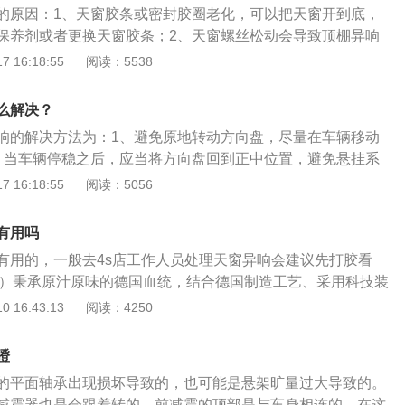
的原因：1、天窗胶条或密封胶圈老化，可以把天窗开到底，
保养剂或者更换天窗胶条；2、天窗螺丝松动会导致顶棚异响
存在天窗脱落隐患，可以找到天窗螺丝，拧紧即可。速腾是一
 16:18:55
阅读：5538
A加级三厢轿车品牌，其前身为德国大众汽车旗下第五代捷达
高性能轿车”。在车身尺寸方面，速腾的长宽高分别为4753m
么解决？
62mm，轴距为2731mm。
响的解决方法为：1、避免原地转动方向盘，尽量在车辆移动
、当车辆停稳之后，应当将方向盘回到正中位置，避免悬挂系
；3、需要调头的时候，尽量避免方向盘打到死点的位置。大
 16:18:55
阅读：5056
，便以圆润的线条、动感的比例展现出德国大众设计精髓，凭
谨的制造、领先的科技，在中国已经赢得了多数忠实用户的喜
有用吗
有用的，一般去4s店工作人员处理天窗异响会建议先打胶看
tar）秉承原汁原味的德国血统，结合德国制造工艺、采用科技装
为起点，将现代设计与质造经典结合，实现设计与工艺的完美
 16:43:13
阅读：4250
却永不过时的至臻精品。速腾品牌用户是一群充满自信和激
位、追求个性与创新的活力新锐，他们受过良好的教育，拥有
噔
欣赏高品质产品。能够享受生活，享受随风驰骋的乐趣。环抱
的平面轴承出现损坏导致的，也可能是悬架旷量过大导致的。
驶者操作为考虑初衷，方便驾驶员在行车过程中操作控制面
减震器也是会跟着转的，前减震的顶部是与车身相连的，在这