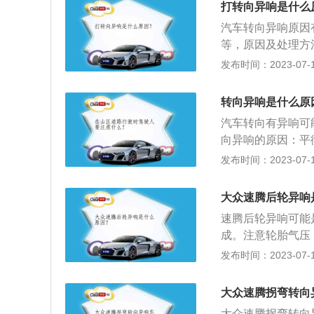
打转向异响是什么
汽车转向异响原因
等，原因及处理方
都是塑料部件，如
发布时间：2023-07-17
构发生故障，如转
力油太脏，若助力
转向异响是什么原
汽车转向异响的处
汽车转向有异响可
向异响的原因：平
打方向时响，在过
发布时间：2023-07-17
方式来解决，如果
生轻度的位移，使
大众速腾后轮异响
尽快到附近修理厂
速腾后轮异响可能
障处理后，需要重
成。注意轮胎气压
载冲击时，会导致
压过低，则胎体变
发布时间：2023-07-17
热，促使橡胶老化
大加速胎肩磨损。
大众速腾拐弯转向
降，使汽车在行驶
大众速腾拐弯转向