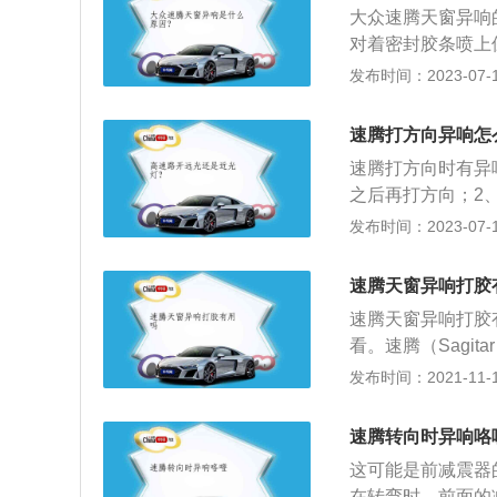
大众速腾天窗异响
对着密封胶条喷上
和天窗异响，甚至
发布时间：2023-07-17
汽大众旗下的合资
轿车，定位为“德系
速腾打方向异响怎
m、1800mm、14
速腾打方向时有异
之后再打方向；2
统和轮胎承受负荷
发布时间：2023-07-17
众速腾自上市以来
借精湛的工艺、严
速腾天窗异响打胶
爱。
速腾天窗异响打胶
看。速腾（Sagi
备，以包豪斯设计
发布时间：2021-11-10
融合，雕刻出简约
情、注重品质和品
速腾转向时异响咯
自己的主张，懂得
这可能是前减震器
式中控台设计以驾
在转弯时，前面的