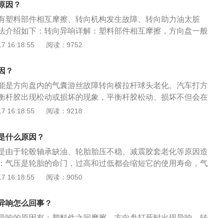
原因？
有塑料部件相互摩擦、转向机构发生故障、转向助力油太脏
法介绍如下：转向异响详解：塑料部件相互摩擦，方向盘一般
果加上温度变冷，塑料就会变硬，自然就产生摩擦声。转向机
 16:18:55
阅读：9752
向时异响很大，则是转向机构配合齿轮间隙过大所致。转向助
油过脏，会使助力系统压力增大，助力泵发出“嗡嗡”的异响。
因？
理方式：更换转向机；及时更换转向助力油。
能是方向盘内的气囊游丝故障转向横拉杆球头老化。汽车打方
衡杆胶出现松动或损坏的现象，平衡杆胶松动、损坏不但会在
不平路面时也会发出响声，平衡杆胶松动是可以通过加垫片的
 16:18:55
阅读：9218
损坏就只能更换。汽车球头老化的后果：球头损坏会让悬挂产
四轮定位数据产生误差，会导致轮胎偏磨，甚至方向跑偏。应
是什么原因？
处理故障，以免造成更大的损失。需要注意的是，在将底盘故
是由于轮毂轴承缺油、轮胎胎压不稳、减震胶套老化等原因造
新做四轮定位，不然故障依旧。若球头松旷量过大，在受到负
：气压是轮胎的命门，过高和过低都会缩短它的使用寿命，气
与球头连接的拉杆和支臂断裂甚至脱落的情况发生。
形增大，胎侧容易出现裂口，同时产生屈挠运动，导致过度生
 16:18:55
阅读：9050
，帘布层疲劳、帘线折断。气压过低，还会使轮胎接地面积增
气压过高，会使轮胎帘线受到过度的伸张变形，胎体弹性下
异响怎么回事？
中受到的负荷增大；定期检查前轮定位：前轮定位对轮胎的使
异响的原因有：塑料件之间摩擦、方向盘打死时出现异响、转