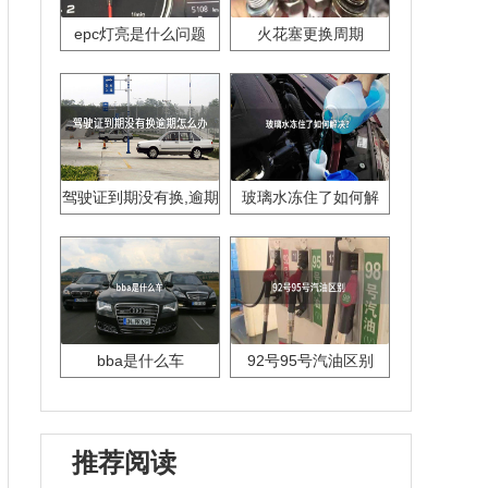
epc灯亮是什么问题
火花塞更换周期
驾驶证到期没有换,逾期
玻璃水冻住了如何解
怎么办??
决？
bba是什么车
92号95号汽油区别
推荐阅读