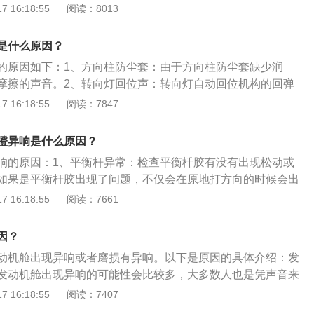
发出声响：异响从方向盘下方传来，可能是方向柱防尘套发出
 16:18:55
阅读：8013
柱防尘套缺少润滑，就会产生摩擦的声音。需要在防尘套内涂
方向盘里传出异响：方向盘里的气囊游丝造成，拆下方向盘气
是什么原因？
可。注意拆卸方向盘时拔掉安全气囊保险丝，以免安全气囊弹
的原因如下：1、方向柱防尘套：由于方向柱防尘套缺少润
出异响：平衡杆胶出现松动或损坏的现象，平衡杆胶松动、损
摩擦的声音。2、转向灯回位声：转向灯自动回位机构的回弹
时响，在过不平路面时也会发出响声，平衡杆胶松动可以加垫
3、气囊游丝损坏：异响从方向盘里传出，那么问题很大概率
 16:18:55
阅读：7847
气囊游丝造成，拆下方向盘气囊游丝涂些黄油看还响不响，如
丝损坏。4、减震器损坏：异响来源在车外，有可能是减震器
噔异响是什么原因？
出的声音，打开车头盖听一下声音是不是从减震器顶座的位置
响的原因：1、平衡杆异常：检查平衡杄胶有没有出现松动或
是不是减震器的平面轴承发出的声音，减震器的平面轴承发
如果是平衡杆胶出现了问题，不仅会在原地打方向的时候会出
承上涂些黄油，如果涂后还是响，就只能进行更换。
在开车的时候也会发出一些异响，如果发现平衡杄胶损坏就要
 16:18:55
阅读：7661
之间摩擦：汽车的方向盘一般是塑料材质，随着温度的降低，
同时伴随着异响。3、转向横拉杆球头老化：如果是因为转向
因？
成的方向盘异响，还会出现方向盘抖动的现象，如果遇到这样
动机舱出现异响或者磨损有异响。以下是原因的具体介绍：发
新的转向横杆球头，更换结束之后需要做四轮定位。
发动机舱出现异响的可能性会比较多，大多数人也是凭声音来
机舱的异响，通常会是金属刺耳声或是风啸式的异响。解决办
 16:18:55
阅读：7407
志发动机某一机构的技术状态已发生变化。主要是因有些零件