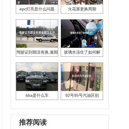
epc灯亮是什么问题
火花塞更换周期
驾驶证到期没有换,逾期
玻璃水冻住了如何解
怎么办??
决？
bba是什么车
92号95号汽油区别
推荐阅读