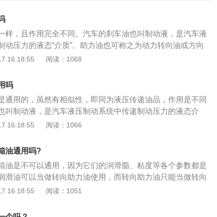
吗
一样，且作用完全不同。汽车的刹车油也叫制动液，是汽车液
制动压力的液态“介质”。助力油也可称之为动力转向油或方向
中的传递液压用油。助力油粘度较高、流动性差、有异味、并
 16:18:55
阅读：1068
。详细介绍：1、相似性：（1）同为液压（力）传递油品。
状态工作时对“稳定性”要求严格。如不能有气阻、能在恶劣环境
用吗
。（3）对金属与橡胶有极小（或延缓）腐蚀性能。2、区别：
是通用的，虽然有相似性，即同为液压传递油品，作用是不同
油不具备润滑功能，方向助力油除传递液压（力）外，还对齿
也叫制动液，是汽车液压制动系统中传递制动压力的液态介
润滑功能。（2）耐温：刹车油区间：零下四十度到二百八十
之为动力转向油或方向机油，是方向系统中中传递液压用油。
 16:18:55
阅读：1066
力油：零下四十度到一百七十度之间。
助力油具备的光滑实际效果，不可以有效地维护传动齿轮件和
虽然这两种全是做为液压机（力）传送介质，但两者的耐热性
箱油通用吗?
油的耐高温区段为-40℃－288℃，而助力油只能做到170℃
箱油是不可以通用，因为它们的润滑脂、粘度等各个参数都是
在急刹的情况下，温度可做到200多的，因此助力油和刹车油
润滑油可以当做转向助力油使用，而转向助力油只能当做转向
的液压油。助力油实际上便是汽车助推转向泵里边用的一种介
够代替变速箱润滑油在变速箱内部使用，两款润滑油的性质是
 16:18:55
阅读：1051
机功效，能够在司机开展转向的情况下使汽车方向盘显得更为
体区别如下：1、助力转向油是汽车助力转向泵里面用的一种
机的转向劳动效率。自然，做为消耗品的一种，肯定是必须定
压作用，起到让方向盘变轻的作用；2、自动变速器油的简称
好地避免助力油发生霉变的状况，一般2年或是每行车30000千
一个吗？