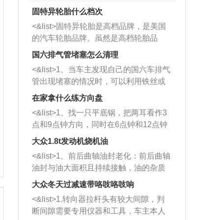
固特异轮胎什么档次
<&list>固特异轮胎是高档品牌，是美国
的汽车轮胎品牌。虽然是高档轮胎品
牌，但是中高低端的轮胎都有生产，这
国六排气管堵塞怎么清理
也是为了更好的开拓市场。
<&list>1、当车主发现自己的国六车排气
管出现堵塞的情况时，可以利用铁丝或
者是细棍，直接将杂物给取出来，如果
在家拿什么练方向盘
堵塞情况比较严重，也可以采取应急措
<&list>1、找一只平底锅，把两耳看作3
施。 <&list>2、直接利用木棍将所有的
点和9点钟方向，同时在6点钟和12点钟
杂物推到排气管里面的位置处，然后将
方向做一个标记。 <&list>2、双手握住
三元催化器拆解开，就可以将堵塞的东
大众1.8t发动机烧机油
平底锅两耳，然后往左打半圈、一圈、
西取出来。但如果是因为积碳过多引起
<&list>1、前后曲轴油封老化：前后曲轴
一圈半的练习，往右同样也要打相同的
的堵塞，就需要将三元催化器泡在草酸
油封与油大面积且持续接触，油的杂质
圈数。 <&list>3、最后强调要反复练
中进行清洗。 <&list>3、也可以利用清
和发动机内持续温度变化使其密封效果
习，这样就可以形成肌肉记忆，在真实
大众冬天过减速带咯吱咯吱响
洗剂对堵塞的情况得到解决，将清洗剂
逐渐减弱，导致渗油或漏油。<&list>2、
驾驶车辆时，不需要记忆也能打好方
放在燃油箱中，与燃油混合后，车辆启
<&list>1.转向器拉杆头有较大间隙，判
活塞间隙过大：积碳会使活塞环与缸体
向。
动时，就可以和汽油一起进入到燃烧
断间隙需要专用仪器和工具，车主本人
的间隙扩大，导致机油流入燃烧室中，