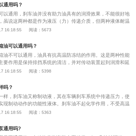
系统的车辆中，其特性是：1、凝固点较低：在低温状态下具
以通用吗？
2、沸点极高：在高温的状态下不会产生气阻；3、品质变化较
可以通用，刹车油并没有助力油具有的润滑效果，不能很好地
化金属和橡胶。
，虽说这两种都是作为液压（力）传递介质，但两种液体耐温
刹车油也称刹车液或制动液，其是用精制柴油馏分加稠化剂和
 16:18:55
阅读：5673
车液。刹车油有矿油制动液、醇型制动液和合成制动液三种类
车助力转向泵里面用的一种介质液体，通过液压作用，可以在
箱油可以通用吗？
时候使方向盘变得更加轻巧，从而减轻驾驶员的转向劳动强
箱油不可以通用，油具有抗高温防冻结的作用。这是两种性能
主要作用是保持排挡系统的清洁，并对传动装置起到润滑和延
箱设计的不同分为手动变速箱和自动变速箱。每一款变速箱的
 16:18:55
阅读：5398
术要求，即使是同一型号的变速箱配置在不同的车型，其扭
结构等都会不同，因此原厂都有其自己指定的专用变速箱油。
样吗？
的一种增加舒适性的新技术，可以在驾驶员进行转向的时候自
一样，刹车油又称制动液，其在车辆刹车系统中传递压力，使
而减轻驾驶员的转向劳动强度，助力转向油就是加注在助力转
实现制动动作的功能性液体。刹车油不起化学作用，不受高温
介质油，起到传递转向力和缓冲的作用。
橡胶不会产生腐蚀、软化、膨胀的影响。刹车油长时间不换的
 16:18:55
阅读：5363
下降，会导致刹车管路中产生气阻影响刹车，其会腐蚀刹车管
车液压总成的内部阀门损坏、刹车泵里的皮碗和活塞磨损，造
泵通用吗?