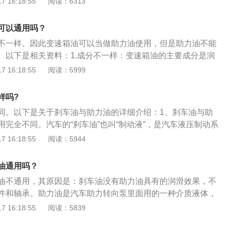
 16:18:55
阅读：6313
但并非绝对，根据变速器特性来决定。4、挥发性：制动液有一定
胶相容性、凝固点低、沸点高且高温下不易产生气阻的特点，
）而挥发，而方向助力器油同条件下挥发性较弱。同理，在运
中品质变化较小，并且不会引起金属件和橡胶件的腐蚀；助力
者在运输中的“安全性”方面更值得注意。
可以通用吗？
性差、有异味，并具有一定的腐蚀性。
不一样。因此变速箱油可以当做助力油使用，但是助力油不能
。以下是相关资料：1.成分不一样：变速箱油的主要成分是润
助力油使用的添加剂不相同。2.助力油的作用：助力油主要是
 16:18:55
阅读：5999
。驾驶员在驾驶汽车的时候，自动提供转向力，从而使驾驶员
加轻松，同时还可以减轻驾驶员的转向疲劳。3.变速箱油的作
样吗?
要作用是保持排挡系统的清洁，对汽车的传动装置起到润滑和
同。以下是关于刹车油与助力油的详细介绍：1、刹车油与助
用。
用完全不同。汽车的“刹车油”也叫“制动液”，是汽车液压制动系
液态“介质”。2、助力油也可称之为“动力转向油”或“方向机
 16:18:55
阅读：5944
中中传递液压用油。助力油粘度较高、流动性差、、有异味、并
3、刹车油区间在：-40℃－288℃之间。转向助力油温度
油通用吗？
℃之间。刹车油较方向助力油区间略大。
油不通用，其原因是：刹车油没有助力油具有的润滑效果，不
件和轴承。助力油是汽车助力转向泵里面用的一种介质液体，
以在驾驶员进行转向的时候使方向盘变得更加轻巧，从而减轻
 16:18:55
阅读：5839
强度。刹车油是液压制动系统中传递制动压力的液态介质，使