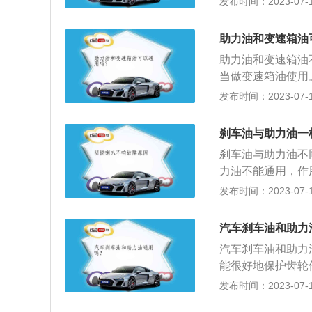
发布时间：2023-07-17
速器ATF用油。
好、抗氧化性、橡
的受温度变化（高
在车辆的使用过程
输的过程当中，前
助力油和变速箱油
油粘度较高、流动
助力油和变速箱油
当做变速箱油使用
滑油，变速箱油和
发布时间：2023-07-17
增加行车的舒适性
在行驶的过程中更
刹车油与助力油一
用：变速箱油的主
刹车油与助力油不
延长使用周期的作
力油不能通用，作
统中传递制动压力的
发布时间：2023-07-17
油”，是方向系统
具有一定的腐蚀性。
汽车刹车油和助力
在：-40-170
汽车刹车油和助力
能很好地保护齿轮
通过液压作用，可
发布时间：2023-07-17
驾驶员的转向劳动