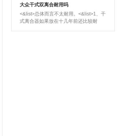
室，最后形成废气排出，就可以让三元
无法制作，需要将车辆送到修理厂或4s
造成烧机油。<&list>3、机油粘度。使用
大众干式双离合耐用吗
催化器得到清洗，排气管堵塞的情况就
店；<&list>2.车辆半轴套管防尘罩破
机油粘度过小的话，同样会有烧机油现
<&list>总体而言不太耐用。<&list>1、干
能够得到解决。
裂，破裂后会出现漏油现象，使半轴磨
象，机油粘度过小具有很好的流动性，
式离合器如果放在十几年前还比较耐
损严重，磨损的半轴容易损坏，产生异
容易窜入到气缸内，参与燃烧。<&list>
用，但是由于现在的汽车发动机动力输
响；<&list>3.稳定器的转向胶套和球头
4、机油量。机油量过多，机油压力过
出越来越高，使得干式离合器散热不足
老化，一般是使用时间过长造成的。解
大，会将部分机油压入气缸内，也会出
的缺陷也逐渐暴露出来。<&list>2、由于
决方法是更换新的质量好的转向橡胶套
现烧机油。<&list>5、机油滤清器堵塞：
干式双离合的工作环境暴露在空气中，
和球头。
会导致进气不畅，使进气压力下降，形
而离合器的散热也是通离合器罩上面的
成负压，使机油在负压的情况下吸入燃
几个小孔来进行散热。但是在行驶过程
烧室引起烧机油。<&list>6、正时齿轮或
中变速箱需要换挡，就不得不使得离合
链条磨损：正时齿轮或链条的磨损会引
器频繁工作。<&list>3、长时间的低速行
起气阀和曲轴的正时不同步。由于轮齿
驶以及过于频繁的启停，导致离合器的
或链条磨损产生的过量侧隙，使得发动
温度不断升高，而低速行驶时空气流动
机的调节无法实现：前一圈的正时和下
效率不高，无法将离合器中的热量有效
一圈可能就不一样。当气阀和活塞的运
的带走，导致离合器内部的温度不断升
动不同步时，会造成过大的机油消耗。
高，加速离合器的磨损。
解决方法：更换正时齿轮或链条。<&list
>7、内垫圈、进风口破裂：新的发动机
设计中，经常采用各种由金属和其他材