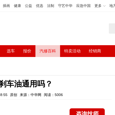
插画
健康
公益
优选
法制
守艺中华
应急中国
更多
地
选车
报价
汽修百科
特卖活动
经销商
刹车油通用吗？
8:55
原创
来源：中华网
阅读：5006
咨询技师