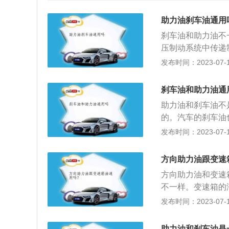
助力油刹车油通用
刹车油和助力油不
压制动系统中传递
机油，是方向系统
发布时间：2023-07-17
具有一定的腐蚀性
（2）高温、低温
刹车油和助力油通
下工作稳定等要求
助力油和刹车油不
（1）润滑：刹车
的。汽车的刹车油
轮件、轴承等具有
质。助力油也可称
发布时间：2023-07-17
八度之间。转向助
首先刹车油并沒有
滚动轴承。次之，
方向助力油跟变速
能是不一样的。刹车
方向助力油和变速
上下，要了解汽车
不一样。变速箱的
全是互相不能替代
助力油使用，不能
发布时间：2023-07-17
质液态，根据液压
不同的。二者的具
轻便，进而降低司
特殊液体，通过液
时更換的。为了更
助力油和刹车油是