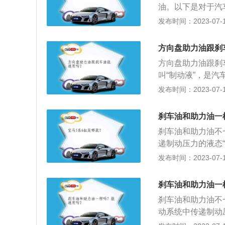
油。以下是对于汽
是液压制动系统中
发布时间：2023-07-17
中。制动液又称刹
别：一般来说制动
方向盘助力油跟刹
油型制动液和合成
方向盘助力油跟刹
阻、抗腐蚀等优点
叫“制动液”，是
为“动力转向油”
发布时间：2023-07-17
动性差、有异味、
车油不具备润滑功
刹车油和助力油一
等具有润滑功能。2
刹车油和助力油不
在：-40-170
递制动压力的液态“
液：除制动系统外
系统中传递液压用
发布时间：2023-07-17
向系统用油外，一
性。以下是两种区
器特性来决定。4
传递液压（力）外
助力器油同条件下
刹车油和助力油一
区间在：-40℃－
性”方面更值得注
刹车油和助力油不
方向助力油区间略
动系统中传递制动
替离合器油品；方
是方向系统中中传