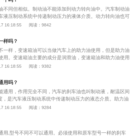
用于自动变速器的油液，早期没有专用油液，而是用发动机油代
。
油不同但相似。制动油不能添加到动力转向油中。汽车制动油
状况和技术要求差异很大，现在使用的专用油液，既是液力变
车液压制动系统中传递制动压力的液体介质。动力转向油也可
是行星齿轮结构的润滑油，和换挡装置的液压油。
或转向油。它是在转向系统中传输的液压油。增压油粘度高，
 16:18:55
阅读：9842
，有一定的腐蚀性。如果汽油、柴油或发动机机油意外地与合
动系统中，由于机油之间的不相容性，制动效果也会降低。如
一样吗？
0000公里或制动油已连续使用2年以上，由于使用时间长，制动
不一样，变速箱油可以当做汽车上的助力油使用，但是助力油
时更换。装有制动油位报警装置的车辆应经常观察报警指示灯
使用。变速箱油主要的成分是润滑油，变速箱油和助力油使用
感器的性能是否良好。当制动油不足时，应及时补充，储存的
的。变速箱油和助力油是绝对不能通用的，变速箱油主要作用
 16:18:55
阅读：9382
定的最小容量刻度和最大容量刻度之间。
清洁，对汽车的传动装置起到润滑和延长使用周期的作用；助
行车的舒适性，驾驶员在驾驶汽车的时候，自动提供转向力，
通用吗？
驶汽车的过程中更加轻松，同时还可以减轻驾驶员的转向疲
能通用，作用完全不同，汽车的刹车油也叫制动液，耐温区间
88度，是汽车液压制动系统中传递制动压力的液态介质。助力油
向油或方向机油，耐温区间在零下40度到170度，是方向系统
 16:18:55
阅读：9284
助力油和刹车油相似性是：同为液压力传递油品，对金属与橡
。助力油和刹车油区别是：润滑不同、耐温不同。制动液使用
统的车辆中，制动液又称刹车油或迫力油，是制动系统制动不
通用,型号不同不可以通用。必须使用和原车型号一样的刹车