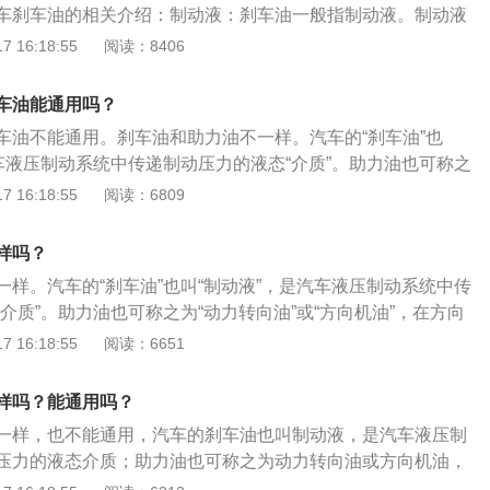
车刹车油的相关介绍：制动液：刹车油一般指制动液。制动液
传递制动压力的液态介质，使用在采用液压制动系统的车辆
 16:18:55
阅读：8406
车油或迫力油，是制动系统制动不可缺少的部分。制动液类
液按其原料、工艺和使用要求的不同，可分为醇型制动液、矿
车油能通用吗？
制动液，其中合成制动液具有凝点低、沸点高、不易产生气
车油不能通用。刹车油和助力油不一样。汽车的“刹车油”也
，被广泛应用于高速、大负荷的汽车上。
汽车液压制动系统中传递制动压力的液态“介质”。助力油也可称之
或“方向机油”，在方向系统中传递液压用油。助力油粘度较高、流
 16:18:55
阅读：6809
并具有一定的腐蚀性。以下是两种区别的介绍：1、润滑：刹
能，方向助力油除传递液压（力）外，还具有对齿轮件、轴承
样吗？
、耐温：刹车油区间在：-40℃－288℃之间。转向助力油
一样。汽车的“刹车油”也叫“制动液”，是汽车液压制动系统中传
℃之间。从上看出刹车油较方向助力油区间略大。3、用途：制动
介质”。助力油也可称之为“动力转向油”或“方向机油”，在方向
，可以在一定条件下代替离合器油品；方向助力油：除动力转
油。助力油粘度较高、流动性差、有异味、并具有一定的腐蚀
 16:18:55
阅读：6651
定条件下可代替自动变速器ATF用油。但并非绝对，根据变速
别的介绍：1、润滑：刹车油不具备润滑功能，方向助力油除
、挥发性：制动液有一定的受温度变化（高）而挥发，而方向
，还具有对齿轮件、轴承等具有润滑功能。2、耐温：刹车油
挥发性较弱。同理，在运输的过程当中，前者在运输中的“安全
样吗？能通用吗？
288℃之间。转向助力油在：-40-170℃之间。从上看出刹车油较
意。
一样，也不能通用，汽车的刹车油也叫制动液，是汽车液压制
大。3、用途：制动液：除制动系统外，可以在一定条件下代
压力的液态介质；助力油也可称之为动力转向油或方向机油，
向助力油：除动力转向系统用油外，一定条件下可代替自动变
递液压用油。刹车油具有粘温性好、容水性小、低温流动性