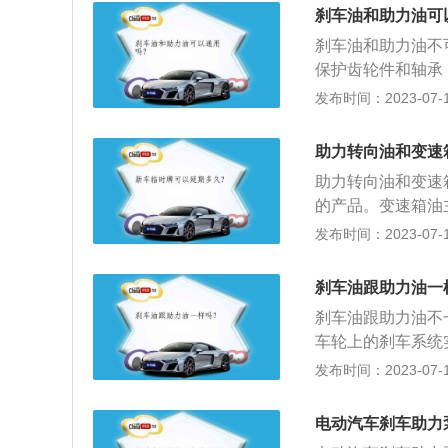
用在采用液压制动
刹车油和助力油可
有良好的流动性；
刹车油和助力油不
小：不会腐蚀、软
保护齿轮件和轴承
性能是不一样的。
发布时间：2023-07-17
抗氧化剂而成的刹
型。助力油就是汽
助力转向油和变速
驾驶员进行转向的
助力转向油和变速
度。
的产品。变速箱油
长寿命。由于变速
发布时间：2023-07-17
设计都有不同的技
矩、重量、转速、
刹车油跟助力油一
助力转向是汽车上
刹车油跟助力油不
动提供转向力，从
车轮上的刹车系统
向系统里面的一种
的影响，对金属和
发布时间：2023-07-17
影响是会使制动力
路，导致防抱死刹
电动汽车刹车助力
成刹车油混浊。