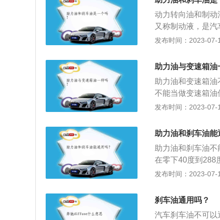
是ATF，是专门
米就得拆换一次了
动力转向油和制动
替；3、由于工作
又称制动液，是汽
矩器的传动油，又
以称为动力转向油
发布时间：2023-07-17
流动性差，有异味
成制动油混合到制
助力油与变速箱油
果车辆正常行驶4
助力油和变速箱油
油容易变质，应及
不能当做变速箱油
是否闪烁，报警传
的添加剂是不一样
发布时间：2023-07-17
制动油应保持在标
是保持排挡系统的
力主要是为了增加
助力油和刹车油能
从而使驾驶员在驾
助力油和刹车油不
劳。
在零下40度到2
也可称之为动力转
发布时间：2023-07-17
中传递液压用油。
胶有延缓腐蚀性能
刹车油通用吗？
在采用液压制动系
汽车刹车油不可以
可缺少的部分。