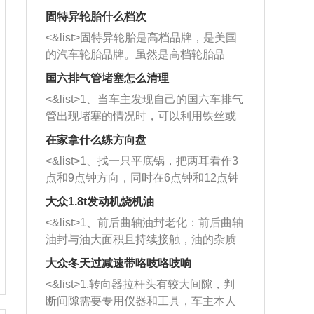
固特异轮胎什么档次
<&list>固特异轮胎是高档品牌，是美国
的汽车轮胎品牌。虽然是高档轮胎品
牌，但是中高低端的轮胎都有生产，这
国六排气管堵塞怎么清理
也是为了更好的开拓市场。
<&list>1、当车主发现自己的国六车排气
管出现堵塞的情况时，可以利用铁丝或
者是细棍，直接将杂物给取出来，如果
在家拿什么练方向盘
堵塞情况比较严重，也可以采取应急措
<&list>1、找一只平底锅，把两耳看作3
施。 <&list>2、直接利用木棍将所有的
点和9点钟方向，同时在6点钟和12点钟
杂物推到排气管里面的位置处，然后将
方向做一个标记。 <&list>2、双手握住
三元催化器拆解开，就可以将堵塞的东
大众1.8t发动机烧机油
平底锅两耳，然后往左打半圈、一圈、
西取出来。但如果是因为积碳过多引起
<&list>1、前后曲轴油封老化：前后曲轴
一圈半的练习，往右同样也要打相同的
的堵塞，就需要将三元催化器泡在草酸
油封与油大面积且持续接触，油的杂质
圈数。 <&list>3、最后强调要反复练
中进行清洗。 <&list>3、也可以利用清
和发动机内持续温度变化使其密封效果
习，这样就可以形成肌肉记忆，在真实
大众冬天过减速带咯吱咯吱响
洗剂对堵塞的情况得到解决，将清洗剂
逐渐减弱，导致渗油或漏油。<&list>2、
驾驶车辆时，不需要记忆也能打好方
放在燃油箱中，与燃油混合后，车辆启
<&list>1.转向器拉杆头有较大间隙，判
活塞间隙过大：积碳会使活塞环与缸体
向。
动时，就可以和汽油一起进入到燃烧
断间隙需要专用仪器和工具，车主本人
的间隙扩大，导致机油流入燃烧室中，