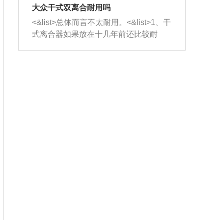
室，最后形成废气排出，就可以让三元
无法制作，需要将车辆送到修理厂或4s
造成烧机油。<&list>3、机油粘度。使用
大众干式双离合耐用吗
催化器得到清洗，排气管堵塞的情况就
店；<&list>2.车辆半轴套管防尘罩破
机油粘度过小的话，同样会有烧机油现
<&list>总体而言不太耐用。<&list>1、干
能够得到解决。
裂，破裂后会出现漏油现象，使半轴磨
象，机油粘度过小具有很好的流动性，
式离合器如果放在十几年前还比较耐
损严重，磨损的半轴容易损坏，产生异
容易窜入到气缸内，参与燃烧。<&list>
用，但是由于现在的汽车发动机动力输
响；<&list>3.稳定器的转向胶套和球头
4、机油量。机油量过多，机油压力过
出越来越高，使得干式离合器散热不足
老化，一般是使用时间过长造成的。解
大，会将部分机油压入气缸内，也会出
的缺陷也逐渐暴露出来。<&list>2、由于
决方法是更换新的质量好的转向橡胶套
现烧机油。<&list>5、机油滤清器堵塞：
干式双离合的工作环境暴露在空气中，
和球头。
会导致进气不畅，使进气压力下降，形
而离合器的散热也是通离合器罩上面的
成负压，使机油在负压的情况下吸入燃
几个小孔来进行散热。但是在行驶过程
烧室引起烧机油。<&list>6、正时齿轮或
中变速箱需要换挡，就不得不使得离合
链条磨损：正时齿轮或链条的磨损会引
器频繁工作。<&list>3、长时间的低速行
起气阀和曲轴的正时不同步。由于轮齿
驶以及过于频繁的启停，导致离合器的
或链条磨损产生的过量侧隙，使得发动
温度不断升高，而低速行驶时空气流动
机的调节无法实现：前一圈的正时和下
效率不高，无法将离合器中的热量有效
一圈可能就不一样。当气阀和活塞的运
的带走，导致离合器内部的温度不断升
动不同步时，会造成过大的机油消耗。
高，加速离合器的磨损。
解决方法：更换正时齿轮或链条。<&list
>7、内垫圈、进风口破裂：新的发动机
设计中，经常采用各种由金属和其他材