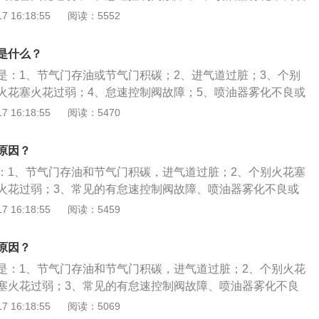
粘稠度变化。汽车怠速低的解决方法是：1、检查节气门是否存
 16:18:55
阅读：5552
理进气道；3、检查火花塞的工作情况；4、检查怠速控制阀是
喷油器是否存在问题；6、及时更换机油。汽车怠速升高的原因
是什么？
不闭合；2、怠速控制阀有故障；3、进气管漏气；4、配气相位
是：1、节气门存油或节气门积碳；2、进气道过脏；3、个别
漏或堵塞；6、排气系统堵塞；7、怠速工况时egr阀开启。
火花塞火花过弱；4、怠速控制阀故障；5、喷油器雾化不良或
粘稠度变化。车辆怠速低的解决方法是：1、检查节气门是否存
 16:18:55
阅读：5470
理进气道；3、检查火花塞的工作情况；4、检查怠速控制阀是
喷油器是否存在问题；6、及时更换机油。车辆怠速升高的原因
原因？
不闭合；2、怠速控制阀有故障；3、进气管漏气；4、配气相位
：1、节气门存油和节气门积碳，进气道过脏；2、个别火花塞
漏或堵塞；6、排气系统堵塞；7、怠速工况时egr阀开启。
火花过弱；3、常见的有怠速控制阀故障、喷油器雾化不良或
度变化。随着汽车使用时间的延长，汽车的进气道就会出现堵
 16:18:55
阅读：5459
积碳或机油，造成了怠速不稳定甚至是怠速低的现象。节气门
量，汽车在冷车启动时也会出现怠速低的现象，建议车主对汽
原因？
道进行清理，避免出现车辆怠速异常的情况。
是：1、节气门存油和节气门积碳，进气道过脏；2、个别火花
塞火花过弱；3、常见的有怠速控制阀故障、喷油器雾化不良
稠度变化等。汽车的怠速不是一种速度，而是指一种工作状
 16:18:55
阅读：5069