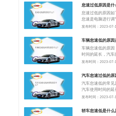
量过低，影响到发
怠速过低原因是什
工况时进到发动机
怠速过低的原因如
稳。解决办法是更
怠速是电脑进行调
到进到发动机的空
脏造成的进气数据
发布时间：2023-07-17
发动机，进气道和
统各管路接头及各
期彻底清洗积碳。
阀，如果怠速阀内
车辆怠速低的原因
低，对于没有怠速
车辆怠速低的原因
少，造成怠速偏低
时间的延长，汽车
软管漏气，就会有
不稳定甚至是怠速
发布时间：2023-07-17
怠速降低。4、检
会出现怠速低的现
软管漏气，则有更
速异常的情况。2
效率下降，怠速不
汽车怠速过低的原
用时间的延长，也
应不足，怠速过低
汽车怠速低的常见
弱，会影响到汽车
塞，会减小喷油量
汽车使用时间的延
塞。3、喷油嘴为
有一个喷油器线路
造成了怠速不稳定
发布时间：2023-07-17
车会出现供油压力
怠速过低。8、检
车启动时也会出现
气管出现故障时，
烧效果，燃烧能量
汽车火花塞随着使
4、相关传感器故
轿车怠速低是什么
磨损，检查火花塞
上的火花塞火花弱