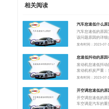
相关阅读
汽车怠速低什么原
汽车怠速低的原因
该问题原因的详细
者漏电，导致点火
发布时间：2023-07-17
气门和进气道积碳
喷油孔被积碳堵塞
怠速低抖动的原因
发动机怠速低抖动
发动机积炭严重：
积炭大量吸收，导
发布时间：2023-07-17
收的汽油饱和，才
就越会影响冷启动
开空调怠速低的原
花塞、高压导线和
开空调怠速低的原
况不好同样会导致
车空调是汽车的重
要及时更换火花塞