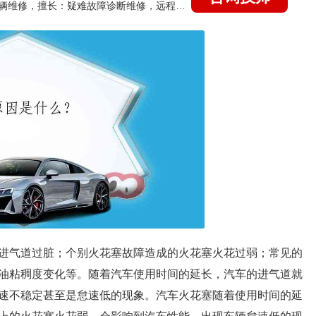
国家认证的汽车维修技师，15年德美日等各系车辆维修，擅长：疑难故障诊断维修，远程维修技术指导
进气道过脏；个别火花塞故障造成的火花塞火花过弱；常见的
油粘稠度变化等。随着汽车使用时间的延长，汽车的进气道就
速不稳定甚至是怠速低的现象。汽车火花塞随着使用时间的延