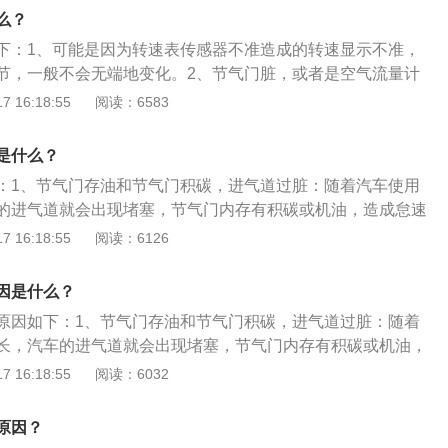
动机怠速过低甚至容易熄火。2、有些车使用怠速阀调节怠速
么？
的空气量，怠速阀有问题也会影响到汽车的怠速过低或怠速不
下：1、可能是因为转速表传感器不准造成的转速显示不准，
换新的怠速阀。3、发动机的气门上有严重的积碳时，会影响
节，一般不会无端地变化。2、节气门脏，或者是空气流量计
气量不足，也会影响到怠速过低的现象。4、有些缸内直喷的
不准确导致怠速低。怠速过低解决办法如下：1、检查进气系
 16:18:55
阅读：6583
气门十分容易造成积碳，提倡这一类发动机每隔两万公里就定
管路软管是否漏气，空气滤清器是否过脏堵塞。2、检查怠速
清除积碳相当好的办法是核桃砂清除法。
的旁起道因积碳过多而堵塞，则进气量减少，发动机转速降
是什么？
阀的电子节气门，可能因节气门部位积碳而引起怠速进气量减
：1、节气门存油和节气门积碳，进气道过脏：随着汽车使用
。3、检查废气再循环系统，EGR阀若在怠速时打开或者存在
的进气道就会出现堵塞，节气门内存有积碳或机油，造成怠速
废气进入进气歧管，从而可能使混合气中新鲜气体比例变小，
低的现象，节气门因积碳而影响进气量，汽车在冷车启动时也
 16:18:55
阅读：6126
查燃油蒸发系统是否漏气，如果燃油蒸发系统与进气歧管间的
象，建议对汽车的节气门和进气道进行清理，避免出现车辆怠
多的燃油参与燃烧，但进气量并没有增加，混合气过浓，燃烧
、个别火花塞故障造成的火花塞火花过弱：汽车火花塞随着使
稳。5、检查燃油压力是否过低，若燃油压力过低，则燃油供
因是什么？
会出现积碳的现象，积碳严重时，个别气缸上的火花塞火花
。6、检查喷油器工作是否正常，喷油器可能因为过脏而堵
原因如下：1、节气门存油和节气门积碳，进气道过脏：随着
性能，出现车辆怠速低的现象，建议及时的清洗或更换火花
，使怠速过低。7、检查喷油器与电脑连接电路是否正常，若
长，汽车的进气道就会出现堵塞，节气门内存有积碳或机油，
代表的油路堵塞、进气管故障：汽车的喷油嘴出现堵塞时，汽
有断路或虚接，导致喷油器不能喷油或不能正常喷油，就会使
甚至是怠速低的现象，节气门因积碳而影响进气量，汽车在冷
 16:18:55
阅读：6032
，燃油雾化不良，导致汽车的怠速不稳定或者怠速低，汽车进
查燃油是否受到污染若燃油质量不好或受到污染，就会影响燃
怠速低的现象。2、个别火花塞故障造成的火花塞火花过弱：
混合气比例失调，可能会使排放超标，汽车年检也无法通过。
下降，怠速过低。9、检查检查火花塞上是否有污物、裂纹、
用时间的延长，也会出现积碳的现象，积碳严重时，个别气缸
障：汽车的相关传感器出现问题时，汽车没有正确的空燃比，
原因？
间隙是否不正确、火花塞电极烧损或损坏，检查火花塞的热型
，会影响到汽车性能，出现车辆怠速低的现象，建议及时的清