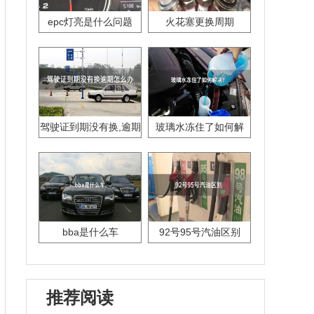
epc灯亮是什么问题
火花塞更换周期
驾驶证到期没有换,逾期
玻璃水冻住了如何解
怎么办??
决？
bba是什么车
92号95号汽油区别
推荐阅读