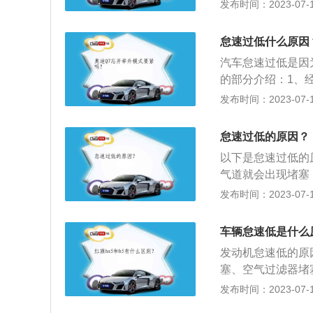
气调节装置（air-c
发布时间：2023-07-17
器数值错误和工作
度、湿度、空气清
件。
为驾驶员提供舒适
怠速过低什么原因
确保行车安全。汽
汽车怠速过低是因
的部分介绍：1、
机动车约有30%
发布时间：2023-07-17
要，这也是怠速控
很多，为保证燃烧
怠速过低的原因？
有害排放物。
以下是怠速过低的
气道就会出现堵塞
现象。2、火花塞
发布时间：2023-07-17
象，积碳严重时，
速低的现象。3、
车辆怠速低是什么
力，燃油雾化不良
发动机怠速低的原
的相关传感器出现
塞、空气过滤器堵
氧传感器、节气门
怠速状态时节气门
发布时间：2023-07-17
下是相关说明：1