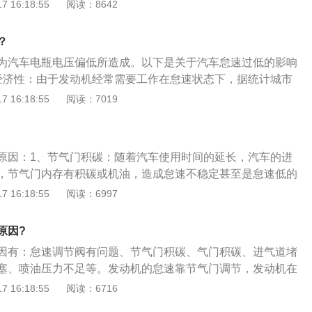
onditioning-device）简称汽车空调。用于把汽车车厢内的温
 16:18:55
阅读：8642
不良同样会引发车身抖动，此时需要检查油压，必要时更换部
洁度及空气流动调整和控制在最佳状态。作用：汽车空调能够
的乘坐环境，减少旅途疲劳；为驾驶员创造良好的工作条件，
？
车空调装置通常包括制冷装置、取暖装置和通风换气装置。
为汽车电瓶电压偏低所造成。以下是关于汽车怠速过低的影响
经济性：由于发动机经常需要工作在怠速状态下，据统计城市
的燃料消耗在怠速阶段。因此降低怠速工况的燃油消耗十分重
 16:18:55
阅读：7019
制的要求。2、排放性：汽油机在怠速工况下，缸内残余废气
稳定，需要加浓混合气，因而燃烧不完全，产生大量CO和HC
原因：1、节气门积碳：随着汽车使用时间的延长，汽车的进
，节气门内存有积碳或机油，造成怠速不稳定甚至是怠速低的
积碳：汽车火花塞随着使用时间的延长，也会出现积碳的现
 16:18:55
阅读：6997
个别气缸上的火花塞火花弱，会影响到汽车性能，出现车辆怠
喷油嘴堵塞：汽车的喷油嘴出现堵塞时，汽车会出现供油压
原因?
，导致汽车的怠速不稳定或者怠速低。4、传感器故障：汽车
因有：怠速调节阀有问题、节气门积碳、气门积碳、进气道堵
问题时，汽车没有正确的空燃比，比较常见的是水温传感器、
塞、喷油压力不足等。发动机的怠速靠节气门调节，发动机在
位置传感器故障等，导致汽车油耗高、怠速低的现象。
会维持一个很小的开度，这个时候的节气门处于怠速工况。以
 16:18:55
阅读：6716
、假如节气门有积碳或进气道内有积碳，那么就会影响到进气