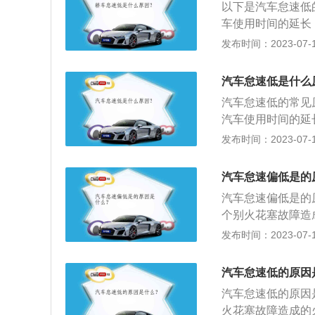
比较常见的是水温
是否正确。10、
以下是汽车怠速低
洗或更换火花塞。
高，怠速低的现象
值是否在标准范围
车使用时间的延长
有正确的空燃比，
的电阻值是否在标
成了怠速不稳定甚
发布时间：2023-07-17
等，导致汽车油耗
号接线是否连接连
启动时也会出现怠
器。14、检查气
免出现车辆怠速异
汽车怠速低是什么
性能下降，怠速降
火花塞随着使用时
汽车怠速低的常见
火花塞火花弱，会
汽车使用时间的延
更换火花塞。3、
造成了怠速不稳定
发布时间：2023-07-17
塞时，汽车会出现
车启动时也会出现
低，汽车进气管出
汽车火花塞随着使
无法通过。4、相
汽车怠速偏低是的
上的火花塞火花弱
的空燃比，比较常
汽车怠速偏低是的
洗或更换火花塞。
致汽车油耗高，怠
个别火花塞故障造
有正确的空燃比，
良或者堵塞；6、
发布时间：2023-07-17
等，导致汽车油耗
是否存油或积碳；
制阀是否故障；5
汽车怠速低的原因
的原因是：1、怠
汽车怠速低的原因
气相位错误；5、
火花塞故障造成的