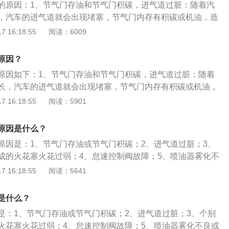
传感器、氧传感器、节气门位置传感器故障等，导致汽车油耗
检查火花塞高压线是否漏电、窜火，布线是否正确，高压线电阻
的原因：1、节气门存油和节气门积碳，进气道过脏：随着汽
3、怠速控制阀故障：汽车的相关传感器出现问题时，汽车没
。
内。11、检查点火线圈是否开裂、积碳和初级、次级点火线圈
，汽车的进气道就会出现堵塞，节气门内存有积碳或机油，造
比较常见的是水温传感器、氧传感器、节气门位置传感器故障
准范围内。12、检查发动机控制模块和点火控制模块之间的信
至是怠速低的现象，节气门因积碳而影响进气量，汽车在冷车
 16:18:55
阅读：6009
高，怠速低的现象。
好，电源供给是否正常。13、检查水温传感器和进气温度传感
速低的现象，建议车主对汽车的节气门和进气道进行清理，避
缸压力，若有气缸压力不足或气缸间压力差别过大，则使发动机
常的情况。2、个别火花塞故障造成的火花塞火花过弱：汽车
原因？
低，运行不稳。
间的延长，也会出现积碳的现象，积碳严重时，个别气缸上的
原因如下：1、节气门存油和节气门积碳，进气道过脏：随着
影响到汽车性能，出现车辆怠速低的现象，建议及时的清洗或
长，汽车的进气道就会出现堵塞，节气门内存有积碳或机油，
喷油嘴为代表的油路堵塞、进气管故障：汽车的喷油嘴出现堵
甚至是怠速低的现象，节气门因积碳而影响进气量，汽车在冷
 16:18:55
阅读：5901
供油压力，燃油雾化不良，导致汽车的怠速不稳定或者怠速
怠速低的现象。2、个别火花塞故障造成的火花塞火花过弱：
现故障时，混合气比例失调，可能会使排放超标，汽车年检也
用时间的延长，也会出现积碳的现象，积碳严重时，个别气缸
关传感器故障：汽车的相关传感器出现问题时，汽车没有正确
原因是什么？
，会影响到汽车性能，出现车辆怠速低的现象，建议及时的清
见的是水温传感器、氧传感器、节气门位置传感器故障等，导
原因是：1、节气门存油或节气门积碳；2、进气道过脏；3、
3、怠速控制阀故障：汽车的相关传感器出现问题时，汽车没
速低的现象。
成的火花塞火花过弱；4、怠速控制阀故障；5、喷油器雾化不
比较常见的是水温传感器、氧传感器、节气门位置传感器故障
机油粘稠度变化。汽车怠速偏低的解决方法是：1、检查节气门
 16:18:55
阅读：5641
高，怠速低的现象。
2、清理进气道；3、检查火花塞的工作情况；4、检查怠速控
、检查喷油器是否存在问题；6、及时更换机油。汽车怠速升高
是什么？
速开关不闭合；2、怠速控制阀有故障；3、进气管漏气；4、配
是：1、节气门存油或节气门积碳；2、进气道过脏；3、个别
喷油器滴漏或堵塞；6、排气系统堵塞；7、怠速工况时egr阀开
火花塞火花过弱；4、怠速控制阀故障；5、喷油器雾化不良或