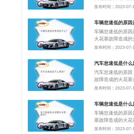
启。
者堵塞；6、机油
发布时间：2023-07-17
油或积碳；2、清
否故障；5、检查
车辆怠速低的原因
是：1、怠速开关
车辆怠速低的原因
错误；5、喷油器滴
火花塞故障造成的
者堵塞；6、机油
发布时间：2023-07-17
油或积碳；2、清
否故障；5、检查
汽车怠速低是什么
是：1、怠速开关
汽车怠速低的原因
错误；5、喷油器滴
故障造成的火花塞
者堵塞、机油粘稠
发布时间：2023-07-17
塞，节气门内存有
因积碳而影响进气
车辆怠速低是什么
车的节气门和进气
车辆怠速低的原因
塞故障造成的火花
或者堵塞、机油粘
发布时间：2023-07-17