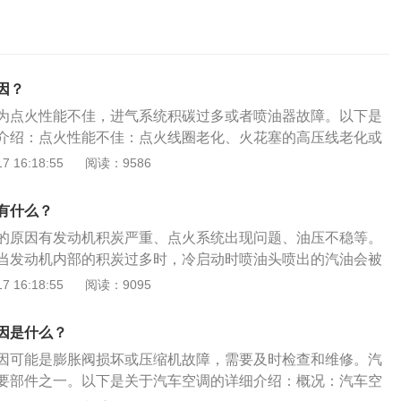
因？
为点火性能不佳，进气系统积碳过多或者喷油器故障。以下是
介绍：点火性能不佳：点火线圈老化、火花塞的高压线老化或
能量降低，出现怠速不稳，容易熄火的情况。进气系统积碳：
 16:18:55
阅读：9586
过多导致冷车启动后怠速低，容易熄火。喷油器故障：喷油器
后引起汽油雾化不良，致使混合气过稀导致现象发生。
有什么？
的原因有发动机积炭严重、点火系统出现问题、油压不稳等。
当发动机内部的积炭过多时，冷启动时喷油头喷出的汽油会被
致冷启动的混合气过稀，使得启动困难，此时只有等到积炭吸
 16:18:55
阅读：9095
容易着车。气温越低，冷启动所需要的油量越大，积炭的存在
的顺利与否，因此需要清洗油路。点火系统出现问题：检查火
因是什么？
点火线圈的工作状况，因为点火系统工作不良、火花塞跳火状
因可能是膨胀阀损坏或压缩机故障，需要及时检查和维修。汽
启动时发动机怠速低抖动。如果检查后发现点火系统有问题需
要部件之一。以下是关于汽车空调的详细介绍：概况：汽车空
等零件。油压不稳：如果油泵供油压力不正常或进气压力传感