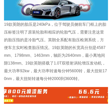
19款英朗的胎压是240kPa，位于驾驶员侧前车门框上的胎
压标签注明了原装轮胎和相应的轮胎气压，需要注意这里
的胎压指的是冷胎气压。英朗全系配有胎压检测系统，方
便车主实时检查胎压情况。19款英朗的长宽高分别是4587
mm、1798mm、1463mm，轴距为2640mm，最小离地间
隙138mm。19款英朗搭载了1.0T双喷射涡轮增压发动机，
最大功率92kw，最大功率转速每分钟5600转，最大扭矩17
0nm，最大扭矩转速每分钟2000到3600转。