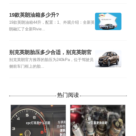
19款英朗油箱多少升?
19款英朗油箱44升，配置：1、外观介绍：全新英
朗融汇了全新Rivie...
别克英朗胎压多少合适，别克英朗官
方推荐胎压
别克英朗官方推荐的胎压为240kPa，位于驾驶员
侧前车门框上的胎...
热门阅读