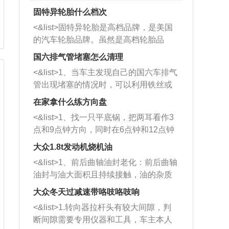
固特异轮胎什么档次
<&list>固特异轮胎是高档品牌，是美国
的汽车轮胎品牌。虽然是高档轮胎品
牌，但是中高低端的轮胎都有生产，这
国六排气管堵塞怎么清理
也是为了更好的开拓市场。
<&list>1、当车主发现自己的国六车排气
管出现堵塞的情况时，可以利用铁丝或
者是细棍，直接将杂物给取出来，如果
在家拿什么练方向盘
堵塞情况比较严重，也可以采取应急措
<&list>1、找一只平底锅，把两耳看作3
施。 <&list>2、直接利用木棍将所有的
点和9点钟方向，同时在6点钟和12点钟
杂物推到排气管里面的位置处，然后将
方向做一个标记。 <&list>2、双手握住
三元催化器拆解开，就可以将堵塞的东
大众1.8t发动机烧机油
平底锅两耳，然后往左打半圈、一圈、
西取出来。但如果是因为积碳过多引起
<&list>1、前后曲轴油封老化：前后曲轴
一圈半的练习，往右同样也要打相同的
的堵塞，就需要将三元催化器泡在草酸
油封与油大面积且持续接触，油的杂质
圈数。 <&list>3、最后强调要反复练
中进行清洗。 <&list>3、也可以利用清
和发动机内持续温度变化使其密封效果
习，这样就可以形成肌肉记忆，在真实
大众冬天过减速带咯吱咯吱响
洗剂对堵塞的情况得到解决，将清洗剂
逐渐减弱，导致渗油或漏油。<&list>2、
驾驶车辆时，不需要记忆也能打好方
放在燃油箱中，与燃油混合后，车辆启
<&list>1.转向器拉杆头有较大间隙，判
活塞间隙过大：积碳会使活塞环与缸体
向。
动时，就可以和汽油一起进入到燃烧
断间隙需要专用仪器和工具，车主本人
的间隙扩大，导致机油流入燃烧室中，