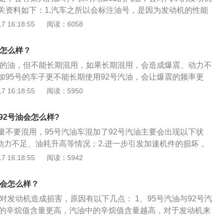
关资料如下：1.汽车之所以会标注油号，是因为发动机的性能
号越高的汽车，发动机的抗爆性能就越好，如果发动机的燃油
 16:18:55
阅读：6058
动机就必须加注95号汽油。2.如果长期使用不同标号的汽油，
系统、喷油嘴以及火花塞的使用周期，严重时可能会引起发动
会怎么样？
、气门盖损坏等问题。
92的油，但不能长期混用，如果长期混用，会造成爆震、动力不
加95号的车子更不能长期使用92号汽油，会让爆震的频率更
损会加重。同时95的车加92的油时要注意驾驶，一定不能过度
 16:18:55
阅读：5950
机没有持续高速运转的话，92号汽油也不会有太大的问题，但
情况下，就要加更高标号的油品，不然发动机超负荷可能导致
92号油会怎么样?
以下是有关95与92汽油的划分：1、92号汽油就是辛烷值为9
量不要混用，95号汽油车混加了92号汽油主要会出现以下状
车（压缩比比较低的车），2013年12月18日国家质量监督检
现动力不足、油耗升高等情况；2.进一步引发加速机件的损坏，
标准化管理委员会联合发布了第五阶段车用汽油国家标准(GB-
故障灯会报警；3.有些车辆会出现熄火无法启动的现象。以下
 16:18:55
阅读：5942
代GB-17930—2011)。2、95号汽油，就是研究法辛烷值（RO
相关介绍：1.高标号汽油车混加了低标号汽油：（1）大致发动
爆指数（RON+MON）/2不小于90的车用汽油。
进一步导致活塞、连杆、缸盖等零件过载和损坏；（2）发动
的会怎么样？
燃烧产物分解，排气温度增高，发动机功率下降，油耗增加；
会对发动机造成损害，原因有以下几点： 1、95号汽油与92号汽
增高，会使运动机件润滑不良，出现异常磨损。2.低标号汽油车
油的辛烷值含量更高，汽油中的辛烷值含量越高，对于发动机来
：（1）导致滞燃现象出现，最终导致汽油燃烧不充分，发动