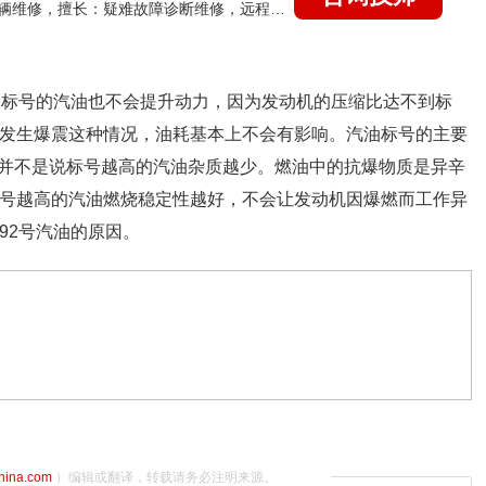
国家认证的汽车维修技师，15年德美日等各系车辆维修，擅长：疑难故障诊断维修，远程维修技术指导
了高标号的汽油也不会提升动力，因为发动机的压缩比达不到标
会发生爆震这种情况，油耗基本上不会有影响。汽油标号的主要
并不是说标号越高的汽油杂质越少。燃油中的抗爆物质是异辛
标号越高的汽油燃烧稳定性越好，不会让发动机因爆燃而工作异
92号汽油的原因。
china.com
）编辑或翻译，转载请务必注明来源。