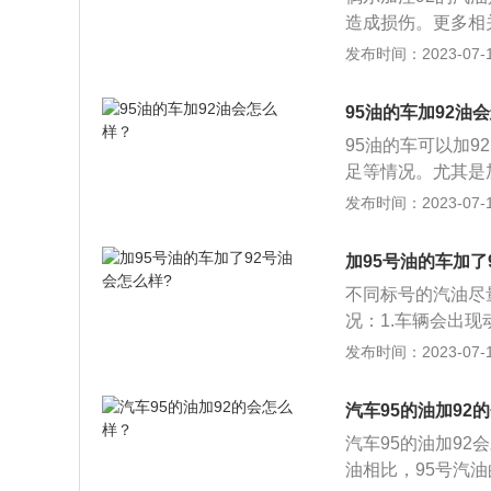
造成损伤。更多相
不同，使用汽油标
发布时间：2023-07-17
标号是95，那么发
会影响汽车的点火
95油的车加92油
机抖动、气门弯曲
95油的车可以加
足等情况。尤其是
高，对发动机的磨
发布时间：2023-07-17
使用，意思是发动
如果是高速运转的
加95号油的车加了
一系列的问题发生。
不同标号的汽油尽
2的汽油，适合中档
况：1.车辆会出
验检疫总局和国家
导致车辆的发动机
发布时间：2023-07-17
17930—2013替
是关于汽油混用的
N）不小于95，抗
机产生爆燃现象，
汽车95的油加92
机过热，使更多的
汽车95的油加92
（3）发动机温度
油相比，95号汽
混加了高标号汽油