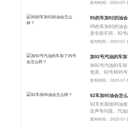
说则就是抗爆性越
发布时间：2023-07-17
机内积碳增多，损
是因为发动机的压
易发生发动机爆震
95的车加92的油
油耗标高等现象，
95的车加92的油
异辛烷不同，92号
油抗爆性也不同，
发布时间：2023-07-17
抗爆性指汽油在各
表示，辛烷值越高
加92号汽油的车加
加92号汽油的车
危害。92号和95
汽油发动机的标号
发布时间：2023-07-17
前，使发动机的点
和汽油的质量没有
92车加95油会怎
烧室内的混合气体
92车长期加95
快，抗爆性差，在
击声等问题。汽油
度慢和燃点相对更
油严格来说不能混
发布时间：2023-07-17
温高压下被提前压
低标号汽油如果和