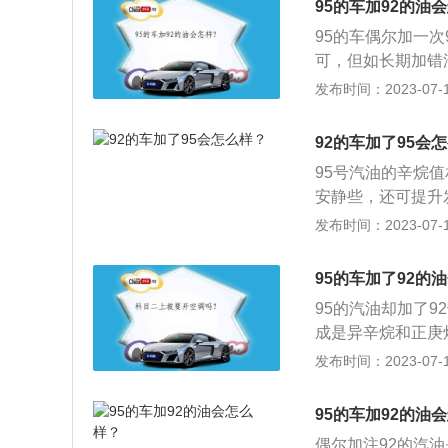
95的车加92的油
次加错或混合运用
95的车偶尔加一
及功能，最佳仍是
可，但如长期加错
花塞的运用寿命，
油不会有损伤，但
发布时间：2023-07-17
就是发动机的做功
标号的车辆使用低
92的车加了95会
低后在压缩冲程中
95号汽油的辛烷
燃，上升的冲程会
安静些，还可提升
无感爆震只是噪音
会比较低，不能充
发布时间：2023-07-17
动机的工况已经非
导致在行驶过程中
缸的异常磨损，严
下是相关介绍：1
可以在油箱盖上查
95的车加了92的
号越高辛烷值越高
定加的油号，发动机
95的汽油却加了
净并无关系。2、
10.0-11.5
成是异辛烷和正庚
的动力更强，清洁
随着一些新技术的
其中92号汽油是由
发布时间：2023-07-17
动机没好处，反而
可以调校成用低标
和5%的正庚烷组
容易产生积碳。3、
点火提前角、涡轮
并不是大家传说中
号，但是却加了9
95的车加92的油
辛烷值越高，抗爆性
油。
降。
汽油富含95%的异
偶尔加注92的汽