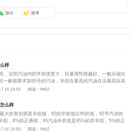
微信
微博
怎么样
更高，说明汽油内的辛烷值更大，抗暴震性能越好。一般压缩比
机一般都要求加95号的汽油，辛烷含量高的汽油在活塞高压高
率更小，更利于发动机工作。不少朋友反应，加92号汽油的车
 16:18:55
阅读：9962
后动力明显提升了。这种现象主要是因为发动机修改了点火的提
到了最佳工作状态。不过，有一说一，加95号汽油，养车成本
会怎么样
升贵好几毛钱呢。所以xx建议大家根据自己油箱盖标号来选择
油最大的差别就是辛烷值，92的辛烷值比95的低，92号汽油的
，才是最好的。
辛烷，8%的正庚烷，95汽油辛烷值是95%的异辛烷，5%的正
油了，临时加92的汽油应个急也不会有太大的问题，但是因为
 16:18:55
阅读：9962