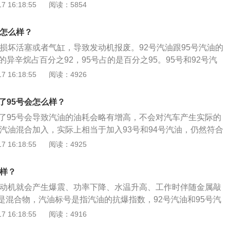
好。发动机的压缩比越高，其对应的汽油标号就要越高，主要
 16:18:55
阅读：5854
伤发动机。
缩比越大，气缸内的压力和温度就越高，这种情况下也就极容
的问题。 2、高标号油加成低标号油，汽车会出现动力不足、
会怎么样？
长期下去对发动机会造成损害。
会损坏活塞或者气缸，导致发动机报废。92号汽油跟95号汽油的
的异辛烷占百分之92，95号占的是百分之95。95号和92号汽
抗爆性指的是爆震，爆震是汽油在燃烧时的一种非正常燃烧。
 16:18:55
阅读：4926
种使用条件下抗爆震燃烧的能力，车用汽油的抗爆性用辛烷值
，抗爆性越好。汽油抗爆能力的大小与化学组成有关。
了95号会怎么样？
加了95号会导致汽油的油耗会略有增高，不会对汽车产生实际的
号汽油混合加入，实际上相当于加入93号和94号汽油，仍然符合
范围需求。混合汽油加入以后，发动机ecu会自动控制点火提
 16:18:55
阅读：4925
火时间适应这个燃料标号。汽油的标号只代表汽油的抗爆性，
任何关系，发动机活塞在下止点到上止点压缩过程中，会对燃
么样？
进行压缩，同时产生高温高压，低标号汽油燃点低燃烧速度
油发动机就会产生爆震、功率下降、水温升高、工作时伴随金属敲
高压缩比发动机内，容易被提前压缩燃烧，高标号汽油燃烧速
是混合物，汽油标号是指汽油的抗爆指数，92号汽油和95号汽
高，抗爆性好，允许气缸压力或温度更高，可以防止汽油在高
用，不过两者的化学成分等各方面都比较接近，抗暴震性强。
 16:18:55
阅读：4916
缩燃烧。
高标号汽油混用，会造成爆震、动力不足等现象并且会影响火