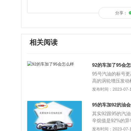
分享：
相关阅读
92的车加了95会
95号汽油的标号
高的涡轮增压发动
温的影响下震动频
发布时间：2023-07-17
换成95号汽油只
前角，发动机也达
95的车加92的油
也会更高，毕竟一
其实92跟95的汽
汽油。适合自己的
辛烷值是92%的异
庚烷。如果汽车没
发布时间：2023-07-17