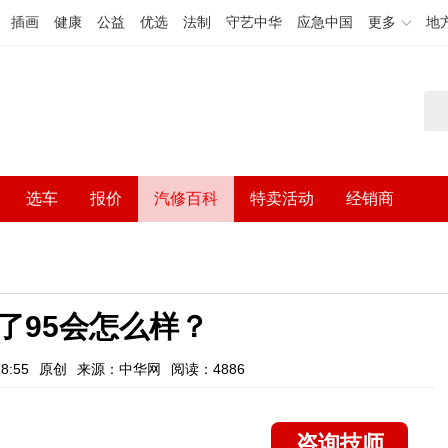
插画
健康
公益
优选
法制
守艺中华
应急中国
更多
地
选车
报价
汽修百科
特卖活动
经销商
加了95会怎么样？
8:55
原创
来源：中华网
阅读：4886
咨询技师