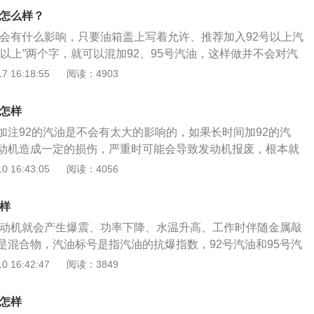
还会带来更多的尾气污染。各种标号、型号的汽油混合用，在
会怎么样？
的问题，积碳和油路堵塞都是长期混用所致。
油不会有什么影响，只要油箱盖上写着允许、推荐加入92号以上汽
以上”两个字，就可以混加92、95号汽油，这样做并不会对汽
，只不过混合加入的第一箱汽油的油耗会略有增高。92与95号
 16:18:55
阅读：4903
庚烷和异辛烷两者的比例不同：92号汽油含有百分之九十二的
的正庚烷；95号汽油含有百分之九十五的异辛烷、百分之五的
会怎样
加注92的汽油是不会有太大的影响的，如果长时间加92的汽
动机造成一定的损伤，严重时可能会导致发动机报废，根本就
汽车之所以会标注油号，是因为发动机的性能不同，使用汽油
 16:43:05
阅读：4056
发动机的抗爆性能就越好，如果发动机的燃油标号是95，那么
95号汽油。如果长期使用不同标号的汽油，会影响汽车的点火
么样
火花塞的使用周期，严重时可能会引起发动机抖动、气门弯
油发动机就会产生爆震、功率下降、水温升高、工作时伴随金属敲
题。92号汽油与95号汽油的区别：92号汽油就是辛烷值为92
是混合物，汽油标号是指汽油的抗爆指数，92号汽油和95号汽
油就是辛烷值为95的汽油。这两种型号的机油使用的化学成分都
用，不过两者的化学成分等各方面都比较接近，抗暴震性强。
 16:42:47
阅读：3849
5号汽油的燃油效率更高，为汽车提供的动力更充足。一般自然
高标号汽油混用，会造成爆震、动力不足等现象并且会影响火
油标号为92号，涡轮增压的汽车使用的燃油为95号。
还会带来更多的尾气污染。各种标号、型号的汽油混合用，在
会怎样
的问题，积碳和油路堵塞都是长期混用所致。