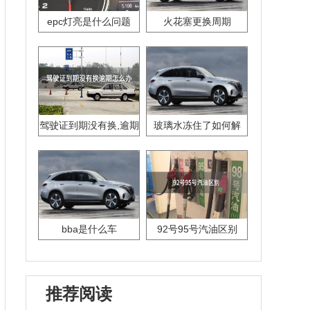
epc灯亮是什么问题
火花塞更换周期
驾驶证到期没有换,逾期
玻璃水冻住了如何解
怎么办??
决？
bba是什么车
92号95号汽油区别
推荐阅读