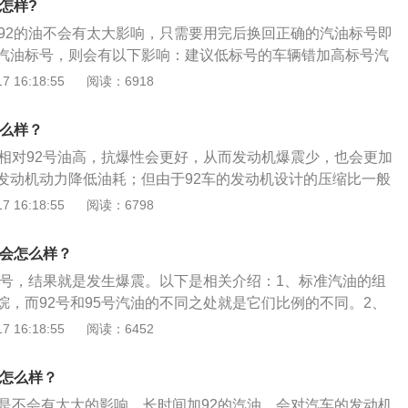
会怎样?
是没有大疑问，但绝不行长时间混合增加，要确保车辆的安全
次92的油不会有太大影响，只需要用完后换回正确的汽油标号即
将标号分明白再增加，不然将会直接影响发动机，还有缩短火
汽油标号，则会有以下影响：建议低标号的车辆错加高标号汽
而且带来更多的尾气污染。
辛烷值的提高会改变燃油的燃点导致发动机出现滞燃现象。也
 16:18:55
阅读：6918
能力和热效率均会降低，实际反馈的体验是动力变差；建议高
标号汽油会造成发动机爆震。因为辛烷值低太多，汽油燃点降
怎么样？
会被提前点燃，在压缩冲程中一旦在火花塞没有在点火之前爆
值相对92号油高，抗爆性会更好，从而发动机爆震少，也会更加
出现阻力。这一阻力会导致发动机的运行非常不稳定，如果是
发动机动力降低油耗；但由于92车的发动机设计的压缩比一般
加大，对发动机的损伤并不明显；如是有明显爆震感则说明发
分利用95汽油的特性，可能会是汽油压缩、燃烧不充分，从而
 16:18:55
阅读：6798
常严重，震动影响的不仅是行驶稳定性，而且会造成活塞和气
出现加速无力的现象，另外95号的价格也会相对比较贵些。以
重还会拉缸。除了在汽车使用手册上查看合适的汽油标号，还
，汽油标号的意思：汽油的标号所代表的是汽油的辛烷值，标
看，油箱盖上也会有标明。通常也可以根据发动机的压缩比决
油会怎么样？
，表示汽油的抗爆性也就越好。实际上汽油标号与燃油是否洁
压缩比在8.6-9.9之间的汽车选择92号汽油，发动机压缩比在
92号，结果就是发生爆震。以下是相关介绍：1、标准汽油的组
高标号汽油的误区：很多人以为高标号汽油更好，会使发动机
之间的汽车选择95号汽油，如果压缩比更高，则选择98号汽油，但现在
烷，而92号和95号汽油的不同之处就是它们比例的不同。2、
效果更好，实际上这都不正确，使用过高标号汽油，不但对发
使用，不能单看压缩比而决定用什么标号的汽油，压缩比高也
92%的异辛烷和8%的正庚烷组成，而95号则是95%的异辛烷
 16:18:55
阅读：6452
会更容易产生影响，纯粹是浪费金钱，例如可能燃烧不完全更
号的汽油。因为除了压缩比以外，还有其他因素的影响，比如
成。标号的高低表示抗爆性能的不同，标号越高抗爆性越强，但
95车最好也不要加92油：同理，如果厂家规定最低采用95
增压技术、阿特金森循环技术等。一般来说，汽油标号越高，
的标号越高越好，需要依据发动机的压缩比选择不同标号的汽
2，会因为燃油标号太低，可能出现爆燃爆震现象，动力有所下
会怎么样？
越好。92号汽油富含92%的异辛烷，8%的正庚烷；而95号
辛烷，5%的正庚烷。
油是不会有太大的影响，长时间加92的汽油，会对汽车的发动机