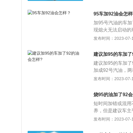
92的油辛烷值低
号的汽油，发动机
95车加92油会怎
偿失。
加95号汽油的车
现熄火无法启动的
汽油和95号汽油
发布时间：2023-07-17
据发动机压缩比的
选择，而且厂家也
建议加95的车加了
据：紧凑型轿车的发
建议加95的车加
动机压缩比在10到
加成92号汽油，
通常安装在豪华品牌
爆、动力下降等问
发布时间：2023-07-17
适合加92号汽油，
代表的是抗爆性，
百分之92的异辛烷
烧95的油加了92
烷和百分之5正庚
短时间加错或混用
养，但是建议车主
再重新加上95号即
发布时间：2023-07-17
含92%异辛烷，8
额越高，则抗爆功