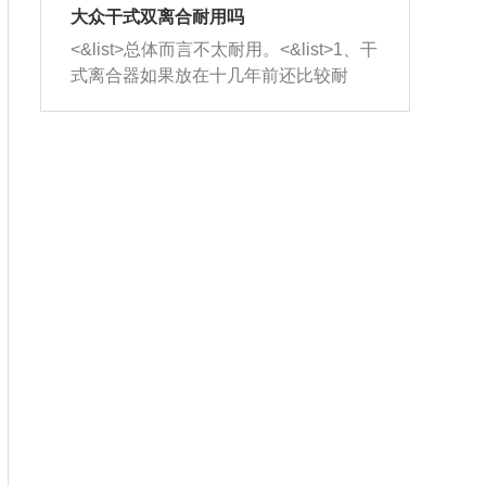
室，最后形成废气排出，就可以让三元
无法制作，需要将车辆送到修理厂或4s
造成烧机油。<&list>3、机油粘度。使用
大众干式双离合耐用吗
催化器得到清洗，排气管堵塞的情况就
店；<&list>2.车辆半轴套管防尘罩破
机油粘度过小的话，同样会有烧机油现
<&list>总体而言不太耐用。<&list>1、干
能够得到解决。
裂，破裂后会出现漏油现象，使半轴磨
象，机油粘度过小具有很好的流动性，
式离合器如果放在十几年前还比较耐
损严重，磨损的半轴容易损坏，产生异
容易窜入到气缸内，参与燃烧。<&list>
用，但是由于现在的汽车发动机动力输
响；<&list>3.稳定器的转向胶套和球头
4、机油量。机油量过多，机油压力过
出越来越高，使得干式离合器散热不足
老化，一般是使用时间过长造成的。解
大，会将部分机油压入气缸内，也会出
的缺陷也逐渐暴露出来。<&list>2、由于
决方法是更换新的质量好的转向橡胶套
现烧机油。<&list>5、机油滤清器堵塞：
干式双离合的工作环境暴露在空气中，
和球头。
会导致进气不畅，使进气压力下降，形
而离合器的散热也是通离合器罩上面的
成负压，使机油在负压的情况下吸入燃
几个小孔来进行散热。但是在行驶过程
烧室引起烧机油。<&list>6、正时齿轮或
中变速箱需要换挡，就不得不使得离合
链条磨损：正时齿轮或链条的磨损会引
器频繁工作。<&list>3、长时间的低速行
起气阀和曲轴的正时不同步。由于轮齿
驶以及过于频繁的启停，导致离合器的
或链条磨损产生的过量侧隙，使得发动
温度不断升高，而低速行驶时空气流动
机的调节无法实现：前一圈的正时和下
效率不高，无法将离合器中的热量有效
一圈可能就不一样。当气阀和活塞的运
的带走，导致离合器内部的温度不断升
动不同步时，会造成过大的机油消耗。
高，加速离合器的磨损。
解决方法：更换正时齿轮或链条。<&list
>7、内垫圈、进风口破裂：新的发动机
设计中，经常采用各种由金属和其他材