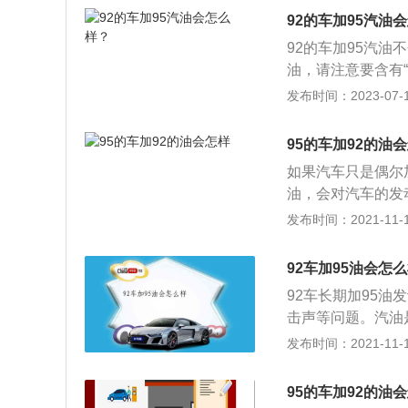
花塞的使用寿命，
92的车加95汽油
短期内不会有明显
92的车加95汽
油，请注意要含有“
车产生实际的危害
发布时间：2023-07-17
汽油的区别在于正
异辛烷、百分之八
95的车加92的油
正庚烷。
如果汽车只是偶尔
油，会对汽车的发
没有维修的价值。
发布时间：2021-11-10
标号越高的汽车，
发动机就必须加注
92车加95油会怎
系统、喷油嘴以及
92车长期加95
曲、气门盖损坏等问
击声等问题。汽油
的汽油。95号汽
油严格来说不能混
发布时间：2021-11-10
比较相似，但是9
低标号汽油如果和
吸气轿车使用的燃
花塞的使用寿命，
95的车加92的油
短期内不会有明显