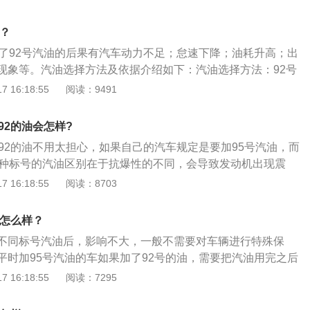
，95的车加了以后会可能会发生震爆而且更加费油。长期加低标
的动力性、经济性和热效率等各种方面，都会有所恶化，得不
样？
加了92号汽油的后果有汽车动力不足；怠速下降；油耗升高；出
现象等。汽油选择方法及依据介绍如下：汽油选择方法：92号
相差并不是太大，只是辛烷值不同所以会造成抗爆性不一样，根
 16:18:55
阅读：9491
不同来进行选择。可以根据行车手册上发动机的压缩比来进行
会在行车手册上标明车辆适合加哪种标号的汽油。汽油选择依
92的油会怎样?
动机要求并不是太高，压缩比在8.6到9.9之间。中级车的发
了92的油不用太担心，如果自己的汽车规定是要加95号汽油，而
11.5之间，超过11.5可以考虑更加高标号的汽油，这些发动机
两种标号的汽油区别在于抗爆性的不同，会导致发动机出现震
的轿车上，动力也非常强。压缩比在8.6到9.8之间的发动机
题的出现。92与95号汽油的区别如下：抗爆性不同：汽油标号
 16:18:55
阅读：8703
压缩比在10到11.5之间的发动机适合加95号汽油。
标号越大表示抗爆能力越好。异辛烷含量不同：92号汽油是由
和百分之8的正庚烷成分组成，而95号则是由百分之95的异辛
会怎么样？
烷组成。95号汽油稍微贵的原因就是异辛烷的比例更大。
不同标号汽油后，影响不大，一般不需要对车辆进行特殊保
平时加95号汽油的车如果加了92号的油，需要把汽油用完之后
可。以下是扩展资料：1、成分：92和95号汽油，92号汽油富
 16:18:55
阅读：7295
%正庚烷，而95号汽油富含95%异辛烷，5%正庚烷，异辛烷份
能越好。2、不能长时间混合增加：汽油是混合物，虽然一两