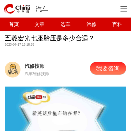
汽车
首页
文章
选车
汽修
百科
五菱宏光七座胎压是多少合适？
2023-07-17 16:18:55
汽修技师
我要咨询
汽车维修技师