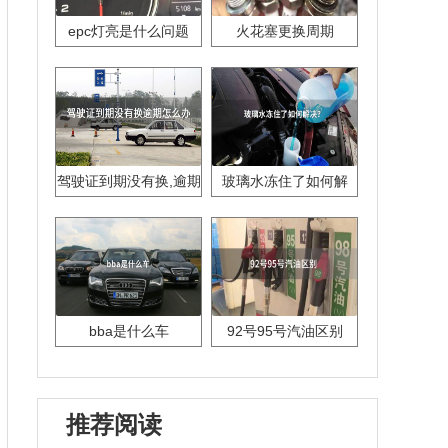
epc灯亮是什么问题
火花塞更换周期
驾驶证到期没有换,逾期
玻璃水冻住了如何解
怎么办??
决？
bba是什么车
92号95号汽油区别
推荐阅读