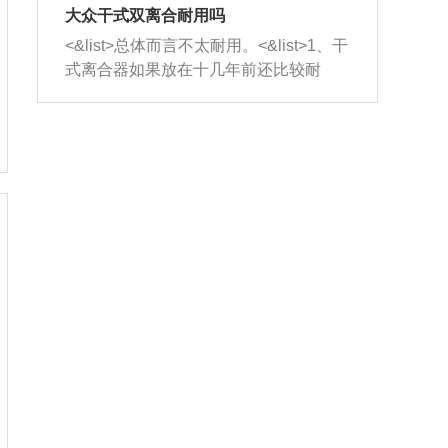
室，最后形成废气排出，就可以让三元
无法制作，需要将车辆送到修理厂或4s
造成烧机油。<&list>3、机油粘度。使用
大众干式双离合耐用吗
催化器得到清洗，排气管堵塞的情况就
店；<&list>2.车辆半轴套管防尘罩破
机油粘度过小的话，同样会有烧机油现
<&list>总体而言不太耐用。<&list>1、干
能够得到解决。
裂，破裂后会出现漏油现象，使半轴磨
象，机油粘度过小具有很好的流动性，
式离合器如果放在十几年前还比较耐
损严重，磨损的半轴容易损坏，产生异
容易窜入到气缸内，参与燃烧。<&list>
用，但是由于现在的汽车发动机动力输
响；<&list>3.稳定器的转向胶套和球头
4、机油量。机油量过多，机油压力过
出越来越高，使得干式离合器散热不足
老化，一般是使用时间过长造成的。解
大，会将部分机油压入气缸内，也会出
的缺陷也逐渐暴露出来。<&list>2、由于
决方法是更换新的质量好的转向橡胶套
现烧机油。<&list>5、机油滤清器堵塞：
干式双离合的工作环境暴露在空气中，
和球头。
会导致进气不畅，使进气压力下降，形
而离合器的散热也是通离合器罩上面的
成负压，使机油在负压的情况下吸入燃
几个小孔来进行散热。但是在行驶过程
烧室引起烧机油。<&list>6、正时齿轮或
中变速箱需要换挡，就不得不使得离合
链条磨损：正时齿轮或链条的磨损会引
器频繁工作。<&list>3、长时间的低速行
起气阀和曲轴的正时不同步。由于轮齿
驶以及过于频繁的启停，导致离合器的
或链条磨损产生的过量侧隙，使得发动
温度不断升高，而低速行驶时空气流动
机的调节无法实现：前一圈的正时和下
效率不高，无法将离合器中的热量有效
一圈可能就不一样。当气阀和活塞的运
的带走，导致离合器内部的温度不断升
动不同步时，会造成过大的机油消耗。
高，加速离合器的磨损。
解决方法：更换正时齿轮或链条。<&list
>7、内垫圈、进风口破裂：新的发动机
设计中，经常采用各种由金属和其他材