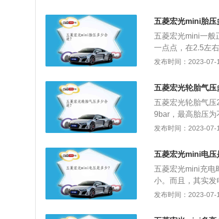
快。通过比较轮胎
驾乘安全的因素。
增大。 胎压过低
统实际上是依靠计
异常发热。胎压过
沉，易跑偏等不利
五菱宏光mini胎
降低，影响制动效
成轮胎的异常发热
五菱宏光mini一
轮胎胎面中央的花
辋之间产生过度的
一点点，在2.5
到其他零部件的寿
加，胎温急剧升高
低，影响制动效果
发布时间：2023-07-17
胎。 如果胎压监
面中央的花纹局部
章，下面有四个小
零部件的寿命；会
五菱宏光轮胎气压
异常：⼀般低于1.
驶中受到的负荷增
⽓压。胎压监测没
五菱宏光轮胎气压2.3
很容易扎入胎内，
测系统中记录的还
9bar，最高胎压为
的摩擦系数便会增
复位即可。胎压传
2.5bar，汽车
发布时间：2023-07-17
素；使轮胎各部位
胎内部，与轮胎充
都有最大值和最小
及橡胶的功能降低
胎压故障灯亮起。
安全。低压胎介绍：
部位损伤，异常磨
五菱宏光mini电
上；通常家用轿车充气
强度急剧下降。车
五菱宏光mini充
Pa，高压胎适用于
现裂口，同时产生
小。而且，其实发
适当增高至0.6MP
折断，还会使轮胎
压为14.2V，误
发布时间：2023-07-17
化，但是由于有发
用时，应每月充电