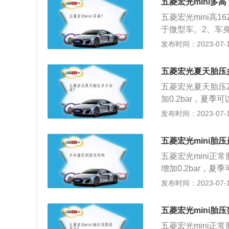
五菱宏光mini多高
期做检验。尽量避
五菱宏光mini高1
于微型车。2、车身尺
m，前轮距为129
发布时间：2023-07-17
架，后悬架是多连
0kw，总扭矩是8
五菱宏光夏天胎压
五菱宏光夏天胎压2
加0.2bar，夏季可
五菱宏光s胎压监
发布时间：2023-07-17
监测装置是利用安
无线发射器将压力
五菱宏光mini胎
数据进行显示。当
五菱宏光mini正常
过2.8bar就是
增加0.2bar，夏季
力、附着力会降低
求。五菱宏光mi
发布时间：2023-07-17
低；加速轮胎胎面
的胎压监测安装在
接会影响到其他零
量会使轮胎直径变
降，使汽车在行驶
五菱宏光mini胎
从而提醒车主注意轮
增大，油耗上升；
五菱宏光mini正常