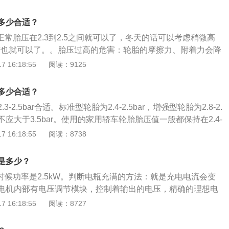
之间的转速差别，以达到监视胎压的目的。间接式轮胎报警系
胎压不足使轮胎各部位的运动量增大，过度的碾压造成轮胎的
的危害：与路面的摩擦系数便会增大，油耗上升；造成方向盘很
算轮胎滚动半径来对气压进行监测。
大：胎压过大，高于标准胎压太多轮胎的摩擦力，附着力就会
驾乘安全的因素；使轮胎各部位的运动量增大，过度的碾压造
压多少合适？
果，导致方向盘震动，跑偏，使行驶的舒适性降低。同时加速
；使得帘线以及橡胶的功能降低，引发脱层或者帘线折断与轮
般正常胎压在2.3到2.5之间就可以了，冬天的话可以考虑稍微高
纹局部磨损，使轮胎寿命下降，车身的震动变大，间接会影响
摩擦造成胎圈部位损伤，异常磨损；轮胎与地面的摩擦成倍增
左右也就可以了。。胎压过高的危害：轮胎的摩擦力、附着力会降
命。
，轮胎变软，强度急剧下降。车辆高速行驶，就可能导致爆
；导致方向盘震动、跑偏，使行驶的舒适性降低；加速轮胎胎
 16:18:55
阅读：9125
测指示灯亮（一个黄色的标志，一个不规则的圆圈，上面没有印
磨损，使轮胎寿命下降；车身的震动变大，间接会影响到其他
尖刺，里面有一个感叹号），一般有以下3种原因：轮胎⽓压
使轮胎帘线受到过度的伸张变形，胎体弹性下降，使汽车在行
多少合适？
8bar或者⾼压3.0bar就会报警。此时需要进⾏轮胎检查和调整
大；耐轧性能下降。当遇到路面的钉子、玻璃等尖锐物体时，
有复位：轮胎充气后，没有及时地进行胎压复位，导致胎压监
-2.5bar合适。标准型轮胎为2.4-2.5bar，增强型轮胎为2.8-2.
冲击会产生内裂和爆破，造成爆胎。胎压过低的危害：与路面
是原先的数据，胎压监测指示灯亮就会亮。此时只要进行胎压
不应大于3.5bar。使用的家用轿车轮胎胎压值一般都保持在2.4-
大，油耗上升；造成方向盘很沉，易跑偏等不利驾乘安全的因
感器损坏：胎压传感器是用来监测轮胎胎压的，直接安装在轮
轮胎是汽车非常重要的组成部分，轮胎胎压就是轮胎的生命，胎压
 16:18:55
阅读：8738
的运动量增大，过度的碾压造成轮胎的异常发热；使得帘线以
气口相连，如果在行驶中轮胎被磕顶坏胎压传感器，也会导致
值，既不能超过最大值，也不能超过最小值，否则会影响行车
，引发脱层或者帘线折断与轮辋之间产生过度的摩擦造成胎圈
对于传感器的损坏问题，只能更换全新的配件。
充气压力为0.1471～0.490MPa；低压胎一般适用在私家车
损；轮胎与地面的摩擦成倍增加，胎温急剧升高，轮胎变软，
压是多少？
胎压在0.2~0.25MPa。高压胎介绍：充气压力为0.5～0.7M
辆高速行驶，就可能导致爆胎；使胎体变形增大，胎侧容易出
电时候功率是2.5kW。判断电瓶充满的方法：就是充电电流会变
大型载货/载客汽车，充气气压一般在0.5MPa左右，钢丝胎可
屈挠运动，导致过度发热，促使橡胶老化，帘布层疲劳，帘线
电机内部有电压调节模块，控制着输出的电压，精确的理想电
a左右。
接地面积增大，加速胎肩磨损。
差正负0.2V。电压一般也为14V，但也会随着发动机转速变化而变
 16:18:55
阅读：8727
电机调节器最高输出电压14V。电瓶的保养方法：电瓶闲置不
一次，以延长电瓶使用寿命。为了维护电瓶不受损坏，需要定