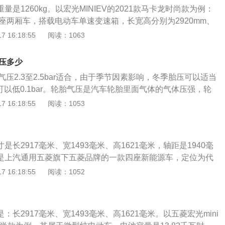
、如果汽车的轮胎看不出什么损伤时，可直接进行充气至正常胎
重量是1260kg。以宏光MINIEV的2021款马卡龙时尚款为例：
统就行。2、如果检查汽车轮胎发现轮胎被扎，就需要及时开
座两厢车，搭载电动车单速变速箱，长宽高分别为2920mm、
补胎后，再重新充气即可。3、如果充完气一段时间后提示胎
1mm，轴距为1940mm，最高车速达到每小时100千米。宏光MINI
 16:18:55
阅读：1063
有破洞，可能是因为轮毂变形造成的漏气，建议检查轮毂并更
卡龙时尚款的电动机总功率为20千瓦，电动机总扭矩为85牛米，
作原理是：利用安装在轮胎里的压力传感器测量轮胎的气压，
，轮胎规格为145/70R12。以下是关于五菱宏光的更多资
压力信息从轮胎内部发送到中央接收器模块上。
胎压多少
是上汽通用五菱推出的第一款介于商用车和乘用车的跨界自主
胎气压2.3至2.5bar适合，由于季节因素影响，冬季胎压可以适当
的外形设计，多样化、实用性的宽敞驾乘空间，动力性和经济
夏季可以低0.1bar。轮胎气压是汽车轮胎里面气体的气体压强，轮
及在操控性和安全性上的实力表现，颠覆了对商务车的传统印
辆的特性驱动力拥有极为重要的功效。安全性配备层面，宏光
 16:18:55
阅读：1053
以其小排量、巧妙设计、精致内饰、强有力的跨级动力。3、在
配置了ABS防抱死、EBD行车制动系统软件、胎压监测装置、倒
车市场开创了一片新天地，小巧、精细、实用是业内人士对五
路人提醒系统软件、坡道辅助、EPS电子助力转为等实用性配
。
还配置2个ISOFIX安全座椅插口。智能化系统配备层面，在
寸是长2917毫米、宽1493毫米、高1621毫米，轴距是1940毫
汽车方向盘正前方，还装有一个小显示屏，可以与手机上完成APP
ni是上汽通用五菱旗下五菱品牌的一款四座新能源车，定位为代
汽车还搭载车载收音机、USB接口的作用。宏光MINIEV的
ini是一款单电机车型，电动机是后置的，所以也是后轮驱动。
 16:18:55
阅读：1052
和稳定性。该辆微型电动汽车彻底能达到日常代步出行的要
电动机最大功率为20kw，最大扭矩为85nm，使用的是锂电池，
逊独立悬架，后悬架使用了多连杆非独立悬架。宏光MINIEV定
这种硬件上的“优势”能帮助宏光MINI很好地穿行在拥挤的城
是：长2917毫米、宽1493毫米、高1621毫米。以五菱宏光mini
离马路之后的街头巷道，小巧的宏光MINI更是如鱼得水。体积