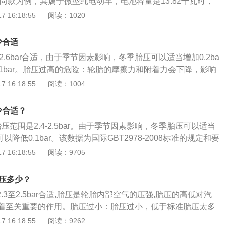
时尚款为例，其属于微型纯电动车，电池容量是13.82千瓦时，
车方便，而且很多人倒车入库，侧方位停车不行的人，开上车
克。五菱宏光mini的2021款马卡龙时尚款的前悬架是麦弗逊式
 16:18:55
阅读：1020
了。因为这是一款电车，所以成本是非常低的，而且更重要的
是多连杆非独立悬架，其搭载的是永磁同步电动机，电动机总
限行，这就给出行带来了极大的便利
电动机总扭矩为85纳米，与其匹配的是1挡固定齿比变速箱。
少合适
-2.6bar合适，由于季节因素影响，冬季胎压可以适当增加0.2ba
.1bar。胎压过高的危险：轮胎的摩擦力和附着力会下降，影响
向盘震动跑偏，降低驾驶舒适性；加速轮胎胎面中心花纹的局
 16:18:55
阅读：1004
寿命；车身振动变大，间接影响其他部件的寿命；轮胎帘线会
体弹性下降，车辆负荷增加。胎压过低的危害：与路面的摩擦
少合适？
上升；导致方向盘沉重、易跑偏等不利行车安全因素；轮胎各
压范围是2.4-2.5bar。由于季节因素影响，冬季胎压可以适当
过度滚动造成轮胎异常发热；帘线和橡胶的作用降低，造成帘
可以降低0.1bar。该数据为国际GBT2978-2008标准的规定和要
或过度摩擦，造成胎圈损坏和异常磨损；轮胎与地面的摩擦力
胎压监测，可以通过按下中控台区域的胎压监测按键来查看轮胎
 16:18:55
阅读：9705
度急剧上升，轮胎变软，强度急剧下降。胎压监测的方式。
能可以有效监测轮胎的使用情况，实时监测胎压和轮胎温度，
测：直接式胎压监测装置是利用安装在每一个轮胎里的压力传
的安全。一般来讲，胎压超过2.8bar就是过高，胎压低于2.0
胎的气压，利用无线发射器将压力信息从轮胎内部发送到中央
胎压多少？
 胎压过高的危害：轮胎的摩擦力、附着力会降低，影响制动效
后对各轮胎气压数据进行显示。当轮胎气压太低或漏气时，系
2.3至2.5bar合适,胎压是轮胎内部空气的压强,胎压的高低对汽
动、跑偏，使行驶的舒适性降低；加速轮胎胎面中央的花纹局
、间接式胎压监测：间接式胎压监测的工作原理是：当某轮胎
着至关重要的作用。胎压过小：胎压过小，低于标准胎压太多
命下降；车身的震动变大，间接会影响到其他零部件的寿命；
辆的重量会使该轮的滚动半径将变小，导致其转速比其他车轮
的摩擦系数，油耗上升，也会造成方向盘很沉，易跑偏等不利
 16:18:55
阅读：9262
过度的伸张变形，胎体弹性下降，使汽车在行驶中受到的负荷