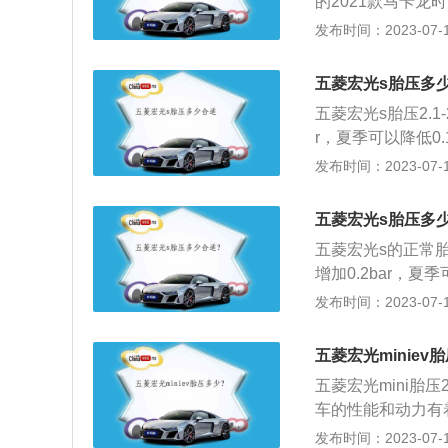
的2021款马卡龙
小，容易停车，停
整备质量为665千
发布时间：2023-07-17
台车感觉自己又行
独立悬架，后悬架
是，新能源汽车不
功率为20千瓦，
五菱宏光s胎压多
五菱宏光s胎压2.1
r，夏季可以降低0
制动效果；导致方
发布时间：2023-07-17
部磨损，降低轮胎
过度拉伸变形，胎
五菱宏光s胎压多
系数会增大，油耗
五菱宏光s的正常胎
部位运动量增加，
增加0.2bar，夏季
线与轮辋之间脱层
求。五菱宏光s有
发布时间：2023-07-17
增加一倍，轮胎温
胎压。胎压监测功
1、直接式胎压监
确保车辆行驶过程中
感器来直接测量轮
五菱宏光miniev
bar就是过低。
接收器模块上，然
五菱宏光mini胎压
果；导致方向盘震
统会自动报警。2
车的性能和动力有
部磨损，使轮胎寿
的气压降低时，车
会增大轮胎与路面
发布时间：2023-07-17
会使轮胎帘线受到