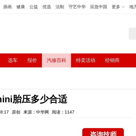
插画
健康
公益
优选
法制
守艺中华
应急中国
更多
地
选车
报价
汽修百科
特卖活动
经销商
ini胎压多少合适
8:17
原创
来源：中华网
阅读：1147
咨询技师