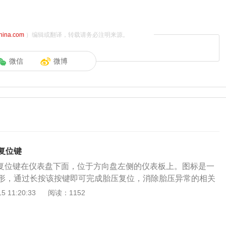
china.com
）编辑或翻译，转载请务必注明来源。
微信
微博
压复位键
胎压复位键在仪表盘下面，位于方向盘左侧的仪表板上。图标是一
形，通过长按该按键即可完成胎压复位，消除胎压异常的相关
压复位方法：首先打开点火开关，长按胎压监测复位按钮，听
 11:20:33
阅读：1152
开，胎压监测系统就会存储此时的正常胎压数据，自动清除原
表盘的故障灯熄灭，胎压复位就完成了。胎压不足解决办法有