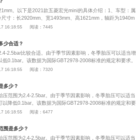
？
免瞬间大电流放电。
621mm。以下是2021款五菱宏光mini的具体介绍：1、车型：属
寸：长2920mm、宽1493mm、高1621mm，轴距为1940m
0mm，整备质量为665kg。3、悬架：前悬架是麦弗逊式独立悬
 16:18:55
阅读：7445
杆式独立悬架。4、动力：搭载永磁、同步电动机，总功率是2
5nm，匹配1挡固定齿比变速箱。
多少合适？
.4-2.5bar比较合适。由于季节因素影响，冬季胎压可以适当增
以低0.1bar。该数据为国际GBT2978-2008标准的规定和要求。
测可以通过按下中控台区域的胎压监测按键来查看。直接式胎压
 16:18:55
阅读：7320
装在每一个轮胎里的压力传感器来直接测量轮胎的气压，利用
信息从轮胎内部发送到中央接收器模块上，然后对各轮胎气压
压是多少？
轮胎气压太低或漏气时，系统会自动报警。一般来讲，胎压超
胎压范围为2.4-2.5bar。由于季节因素影响，冬季胎压可以适当
过高，胎压低于2.0bar就是过低。胎压过高的危害：轮胎的摩擦
可以降低0.1bar。该数据为国际GBT2978-2008标准的规定和要
，影响制动效果；导致方向盘震动、跑偏，使行驶的舒适性降
ni胎压监测可以通过按下中控台区域的胎压监测按键来查看，它
 16:18:55
阅读：6477
中央的花纹局部磨损，使轮胎寿命下降；车身的震动变大，间
轮胎上，其胎压监测为间接式，当轮胎压力降低时，车辆的重
部件的寿命；会使轮胎帘线受到过度的伸张变形，胎体弹性下
小，车速就会产生变化，车速变化就会触发WSB的报警系统，
中受到的负荷增大。胎压过低的危害：与路面的摩擦系数便会
压范围是多少？
胎胎压不足。一般来讲，胎压超过2.8bar就是过高，胎压低
造成方向盘很沉，易跑偏等不利驾乘安全的因素；使轮胎各部
胎压范围为2.4-2.5bar。由于季节因素影响，冬季胎压可以适当