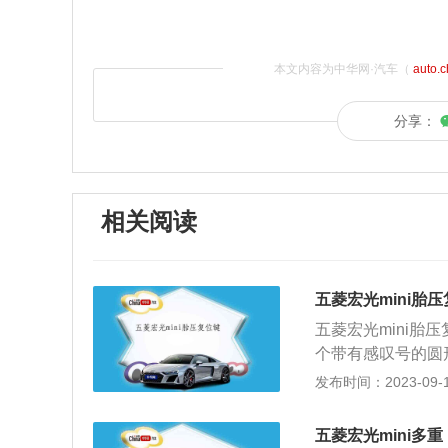
本文内容为中华网·汽车（
auto.
分享：
相关阅读
五菱宏光mini胎
五菱宏光mini
个带有感叹号的圆
提醒和指示灯。胎
发布时间：2023-09-15
到咚的一声之后放
先的数据，最后仪
五菱宏光mini多重