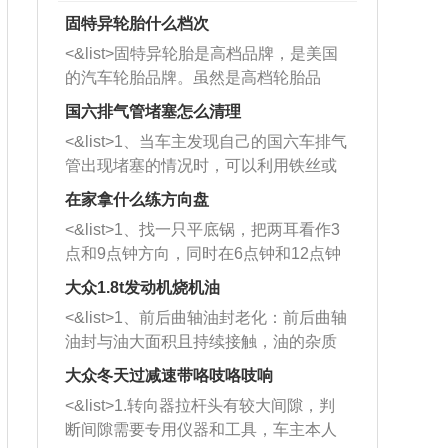
固特异轮胎什么档次
<&list>固特异轮胎是高档品牌，是美国
的汽车轮胎品牌。虽然是高档轮胎品
牌，但是中高低端的轮胎都有生产，这
国六排气管堵塞怎么清理
也是为了更好的开拓市场。
<&list>1、当车主发现自己的国六车排气
管出现堵塞的情况时，可以利用铁丝或
者是细棍，直接将杂物给取出来，如果
在家拿什么练方向盘
堵塞情况比较严重，也可以采取应急措
<&list>1、找一只平底锅，把两耳看作3
施。 <&list>2、直接利用木棍将所有的
点和9点钟方向，同时在6点钟和12点钟
杂物推到排气管里面的位置处，然后将
方向做一个标记。 <&list>2、双手握住
三元催化器拆解开，就可以将堵塞的东
大众1.8t发动机烧机油
平底锅两耳，然后往左打半圈、一圈、
西取出来。但如果是因为积碳过多引起
<&list>1、前后曲轴油封老化：前后曲轴
一圈半的练习，往右同样也要打相同的
的堵塞，就需要将三元催化器泡在草酸
油封与油大面积且持续接触，油的杂质
圈数。 <&list>3、最后强调要反复练
中进行清洗。 <&list>3、也可以利用清
和发动机内持续温度变化使其密封效果
习，这样就可以形成肌肉记忆，在真实
大众冬天过减速带咯吱咯吱响
洗剂对堵塞的情况得到解决，将清洗剂
逐渐减弱，导致渗油或漏油。<&list>2、
驾驶车辆时，不需要记忆也能打好方
放在燃油箱中，与燃油混合后，车辆启
<&list>1.转向器拉杆头有较大间隙，判
活塞间隙过大：积碳会使活塞环与缸体
向。
动时，就可以和汽油一起进入到燃烧
断间隙需要专用仪器和工具，车主本人
的间隙扩大，导致机油流入燃烧室中，