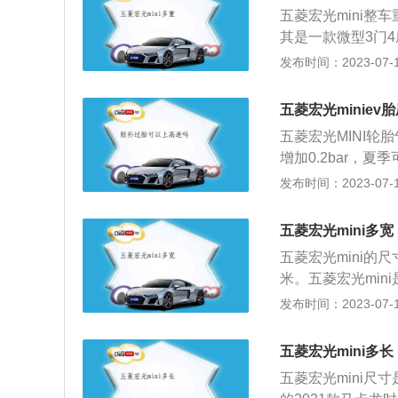
以下3种情况：1
五菱宏光mini整车
压后，复位胎压系
其是一款微型3门4
到汽车维修店进行
1493mm、162
发布时间：2023-07-17
压不足，但轮胎没
EV的2021款马
换。胎压监测的工
驱动方式为后置后驱
使用无线发射器将
五菱宏光miniev
料：1、五菱宏光
五菱宏光MINI轮
研发产品，以流畅
增加0.2bar，
性的完美平衡，以
胎气压的大小对车
发布时间：2023-07-17
象。2、五菱宏光
MINIEV全系列
大块头云集的商务
车雷达及其低速挡
菱宏光的一致评价
五菱宏光mini多宽
备，与此同时后排座
五菱宏光mini的尺
宏光MINIEV的
米。五菱宏光mi
互连。除此之外，新
步车。五菱宏光m
发布时间：2023-07-17
配备更重视应用性
五菱宏光mini的
求。
前悬架使用了麦弗
五菱宏光mini多长
位于微型纯电动车，
五菱宏光mini尺寸
市街头，特别是脱