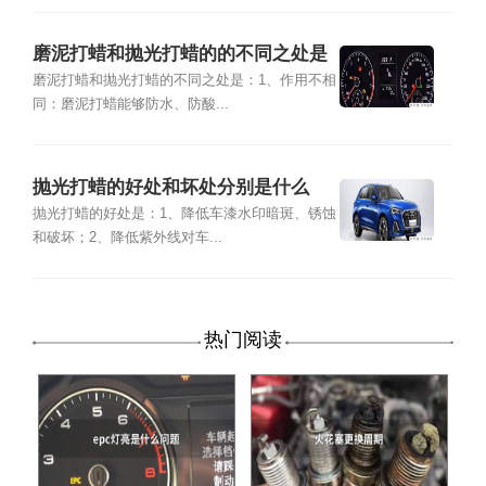
磨泥打蜡和抛光打蜡的的不同之处是
什么
磨泥打蜡和抛光打蜡的不同之处是：1、作用不相
同：磨泥打蜡能够防水、防酸...
抛光打蜡的好处和坏处分别是什么
抛光打蜡的好处是：1、降低车漆水印暗斑、锈蚀
和破坏；2、降低紫外线对车...
热门阅读