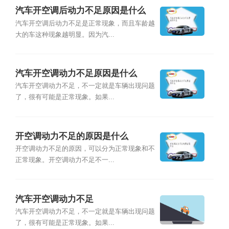
汽车开空调后动力不足原因是什么
汽车开空调后动力不足是正常现象，而且车龄越
大的车这种现象越明显。因为汽...
汽车开空调动力不足原因是什么
汽车开空调动力不足，不一定就是车辆出现问题
了，很有可能是正常现象。如果...
开空调动力不足的原因是什么
开空调动力不足的原因，可以分为正常现象和不
正常现象。开空调动力不足不一...
汽车开空调动力不足
汽车开空调动力不足，不一定就是车辆出现问题
了，很有可能是正常现象。如果...