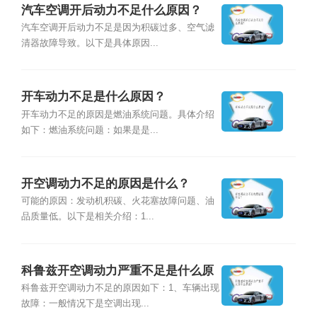
汽车空调开后动力不足什么原因？
汽车空调开后动力不足是因为积碳过多、空气滤
清器故障导致。以下是具体原因...
开车动力不足是什么原因？
开车动力不足的原因是燃油系统问题。具体介绍
如下：燃油系统问题：如果是是...
开空调动力不足的原因是什么？
可能的原因：发动机积碳、火花塞故障问题、油
品质量低。以下是相关介绍：1...
科鲁兹开空调动力严重不足是什么原
因？
科鲁兹开空调动力不足的原因如下：1、车辆出现
故障：一般情况下是空调出现...