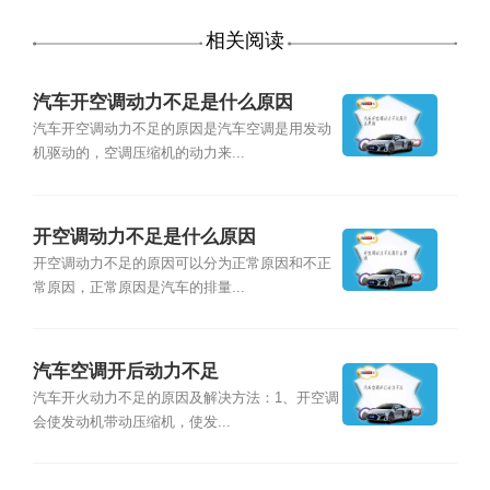
相关阅读
汽车开空调动力不足是什么原因
汽车开空调动力不足的原因是汽车空调是用发动
机驱动的，空调压缩机的动力来...
开空调动力不足是什么原因
开空调动力不足的原因可以分为正常原因和不正
常原因，正常原因是汽车的排量...
汽车空调开后动力不足
汽车开火动力不足的原因及解决方法：1、开空调
会使发动机带动压缩机，使发...