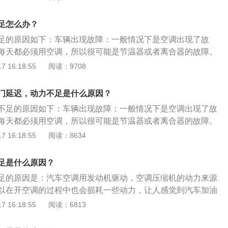
开着空调，那么小排量车型都会感觉加速吃力，而且油耗明显
凝器外部；4、压缩机工作效率低；解决方法：需要更换；5、
可以根据其他症状来判断是哪里出现问题，例如排气管冒黑
决方法：检测压力发现问题应更换；6、如果加到汽车上的燃
足怎么办？
室、点火系统、气门出现问题，如果排气管冒蓝烟，那么就有
动机里就不能正常燃烧，导致汽车动力不足；解决方法：在这
烧室了，也就是我们说的烧机油。
足的原因如下：车辆出现故障：一般情况下是空调出现了故
换高质量的燃油；7、发动机积碳是车辆动力不足的主要原
每天都必须用空调，所以很可能是节温器或者离合器的故障。
积碳时，汽车的油路会堵塞，发动机工作不正常，导致车辆动
塞有很大的作用，不同材料的火花塞能达到的效果不一样，换
 16:18:55
阅读：9708
：清洗喷油嘴和火花塞的积碳。
增长火花塞的使用寿命，还能加快动力的输出。机油问题：机
各部件之间能起到很好的润滑作用，车主要经常的检查机油的
门延迟，动力不足是什么原因？
量不够，应及时补充机油，避免造成汽车配件的磨损。
不足的原因如下：车辆出现故障：一般情况下是空调出现了故
每天都必须用空调，所以很可能是节温器或者离合器的故障。
塞有很大的作用，不同材料的火花塞能达到的效果不一样，换
 16:18:55
阅读：8634
增长火花塞的使用寿命，还能加快动力的输出。机油问题：机
各部件之间能起到很好的润滑作用，车主要经常的检查机油的
足是什么原因？
量不够，应及时补充机油，避免造成汽车配件的磨损。
足的原因是：汽车空调用发动机驱动，空调压缩机的动力来源
以在开空调的过程中也会损耗一些动力，让人感觉到汽车加油
扩展内容：1、汽车空气调节装置简称汽车空调。2、其用于把
 16:18:55
阅读：6813
、湿度、空气清洁度及空气流动调整和控制在最佳状态，为乘
环境，减少旅途疲劳；为驾驶员创造良好的工作条件，对确保