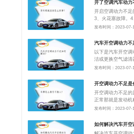
开了空调汽车动力
安全行车起到重要
开启空调动力不足
置。这种联合装置
3、火花塞故障。
障。2、更换火花
发布时间：2023-07-17
一样。换好的火花
一种方法就是提高
汽车开空调动力不
点火线。3、要经
以下是汽车开空调
损。4、去除发动
洁或更换空气滤清
常检查清理，从自
以下是汽车空调使
发布时间：2023-07-17
应先将车窗开启让
机，避免增加启动
开空调动力不足是
随意调动。（5）
开空调动力不足的
正常那就是发动机
发动机积碳是导致
发布时间：2023-07-17
塞，发动机就不可
作用，不同材料的
如何解决汽车开空
花塞的使用寿命，
解决汽车开空调动