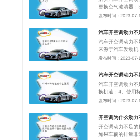
更换空气滤清器；
开空调的方法是：
发布时间：2023-07-17
冷风则拧到蓝色一
即开启内循环，应
汽车开空调动力不
再关闭发动机，避
汽车开空调动力不
向不能随意调动；
来源于汽车发动机
迟缓，动力不足。
发布时间：2023-07-17
象越明显。汽车空
冷、加热、换气和
汽车开空调动力不
劳强度，提高行车
汽车开空调动力不
换机油；4、使用
空调温度调到合适
发布时间：2023-07-17
其作用是将汽车车
状态，为乘员提供
开空调为什么动力
件。
开空调动力不足的
如果车辆的排量非