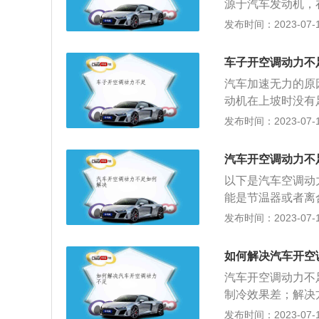
源于汽车发动机，
缓，动力不足。汽
发布时间：2023-07-17
越明显。也有可能
燃烧，导致汽车动
车子开空调动力不
积碳。车辆动力不
汽车加速无力的原
发动机无法正常工
动机在上坡时没有
公里就要清洗一次
该给发动机加油。
发布时间：2023-07-17
低，就不能在发动
门等部件堵塞或者
优质燃油。4、车
解决办法是清洗更
这是一种正常的现
汽车开空调动力不
能导致加速无力的
法应该是，开冷气
以下是汽车空调动
况，车子在停下来
沉、热空气会上。
能是节温器或者离
发动机至少有一缸
力过大，会对制冷
况比之前好就说明
发布时间：2023-07-17
路，然后及时修复
行车前要先通风，
塞是提升车辆动力
都是由于三元催化
窗通风，并开启外
好的火花塞不仅能
疏通排气管和更换
如何解决汽车开空
空调再熄火：在熄
机里面的积碳，一
导致加速时发动机
下次启动时，发动
汽车开空调动力不
有经常检查清理，
样的故障。离合器
每次停车后应先关
制冷效果差；解决
蹄块甩不开，所以
润滑后，再打开空
需要检测空调高低
发布时间：2023-07-17