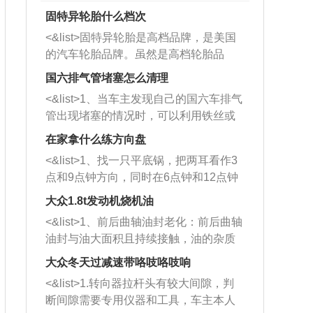
固特异轮胎什么档次
<&list>固特异轮胎是高档品牌，是美国
的汽车轮胎品牌。虽然是高档轮胎品
牌，但是中高低端的轮胎都有生产，这
国六排气管堵塞怎么清理
也是为了更好的开拓市场。
<&list>1、当车主发现自己的国六车排气
管出现堵塞的情况时，可以利用铁丝或
者是细棍，直接将杂物给取出来，如果
在家拿什么练方向盘
堵塞情况比较严重，也可以采取应急措
<&list>1、找一只平底锅，把两耳看作3
施。 <&list>2、直接利用木棍将所有的
点和9点钟方向，同时在6点钟和12点钟
杂物推到排气管里面的位置处，然后将
方向做一个标记。 <&list>2、双手握住
三元催化器拆解开，就可以将堵塞的东
大众1.8t发动机烧机油
平底锅两耳，然后往左打半圈、一圈、
西取出来。但如果是因为积碳过多引起
<&list>1、前后曲轴油封老化：前后曲轴
一圈半的练习，往右同样也要打相同的
的堵塞，就需要将三元催化器泡在草酸
油封与油大面积且持续接触，油的杂质
圈数。 <&list>3、最后强调要反复练
中进行清洗。 <&list>3、也可以利用清
和发动机内持续温度变化使其密封效果
习，这样就可以形成肌肉记忆，在真实
大众冬天过减速带咯吱咯吱响
洗剂对堵塞的情况得到解决，将清洗剂
逐渐减弱，导致渗油或漏油。<&list>2、
驾驶车辆时，不需要记忆也能打好方
放在燃油箱中，与燃油混合后，车辆启
<&list>1.转向器拉杆头有较大间隙，判
活塞间隙过大：积碳会使活塞环与缸体
向。
动时，就可以和汽油一起进入到燃烧
断间隙需要专用仪器和工具，车主本人
的间隙扩大，导致机油流入燃烧室中，