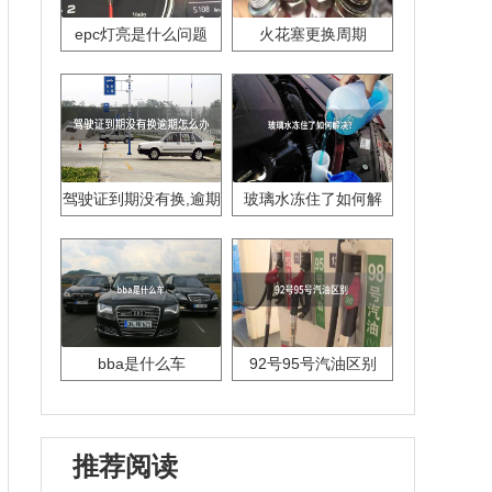
epc灯亮是什么问题
火花塞更换周期
驾驶证到期没有换,逾期
玻璃水冻住了如何解
怎么办??
决？
bba是什么车
92号95号汽油区别
推荐阅读