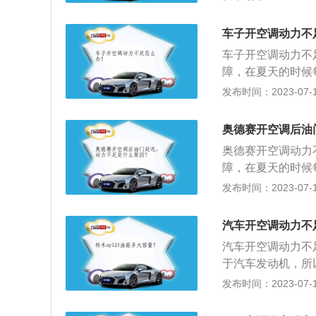
了7、如果在夏天
解决方法：清洗冷
增加。除此之外，
空调管路堵塞；解
车子开空调动力不
烟，那么就是燃烧
油质量太低，在发
可能是机油跑到燃
车子开空调动力不
种情况下，应该更
障，在夏天的时候
因。当发动机发生
火花塞故障：火花
发布时间：2023-07-17
力不足。解决方法
好的火花塞不仅能
油多的时候，汽车
奥德赛开空调后油
量，如果发现机油
奥德赛开空调动力
障，在夏天的时候
火花塞故障：火花
发布时间：2023-07-17
好的火花塞不仅能
油多的时候，汽车
汽车开空调动力不
量，如果发现机油
汽车开空调动力不
于汽车发动机，所
迟缓，动力不足。
发布时间：2023-07-17
汽车车厢内的温度
员提供舒适的乘坐