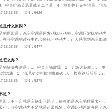
3、检查维修节温器或者离合器；4、检查并补充机油量。汽车
1、按下AC按钮；2、拧动温控按钮，暖风则拧到红色一侧，
 16:18:55
阅读：5626
侧。汽车空调使用时应注意的事项是：1、夏季进车后不能立
先将车窗开启让车内空气形成对流；2、停车时应先关闭空调
足是什么原因？
免增加启动负荷；3、避免长时间开内循环；4、空调出风口方
足的原因是：汽车空调是用发动机驱动的，空调压缩机的动力
5、空调温度不能调很低；6、夏季进车后应立即开内循环。
，在开空调的过程中也会损耗一些动力，让人感觉到汽车加油
汽车开空调后动力不足是正常现象，而且车龄越大的车这种现
 16:18:55
阅读：5477
调是指安装在汽车上的空气调节装置，能对车厢内空气进行制
空气净化，为乘车人员提供舒适的乘车环境，降低驾驶员的疲
足怎么办？
安全。
足的解决办法是：1、检查车辆故障；2、升级火花塞；3、更
标准燃油；5、清理发动机和油路积碳；6、检查轮胎胎压；7、
温度。汽车空调包括：制冷装置、取暖装置和通风换气装置，
 16:18:55
阅读：5279
厢内的温度、湿度、空气清洁度及空气流动调整和控制在良好
舒适的乘坐环境，减少旅途疲劳，为驾驶员创造良好的工作条
不足？
原因：不一定就是车辆出问题了，很可能是汽车的排量太小，
常小，开空调动力不足就是正常现象，空调启动以后占用了汽