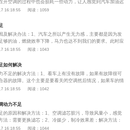
在开空调的过程中也会损耗一些动力，让人感觉到汽车加油迟
车开空调后动力不足是正常现象，而且车龄越大的车这种现象
 16:18:55
阅读：1059
是：1、火花塞故障。当火花塞失效时，燃油无法正常点燃或
力不足，在这种情况下只需更换一个新的火花塞。2、发动机
足
足的主要原因。当发动机出现积碳时，汽车的油路会被堵塞，
因及解决办法：1、汽车之所以产生无力感，主要都是因为发
作，导致车辆动力不足，需要注意的是，普通汽车每行驶5000
足够的油，燃烧效率下降，马力也达不到我们的要求。此时应
发动机上的积碳。3、低油质。如果加到车上的燃油质量太
2、发动机除了需要油，还需要空气，如果空气滤清器、节气
 16:18:55
阅读：1043
机里正常燃烧，导致汽车动力不足。在这种情况下，应该更换
出现问题，导致进气量不足，也会造成车子加速无力提速慢。
龄老。汽车的车龄很老了，行驶的里程太长，导致空调老化，
换新的空气滤清器和节气门。3、如果火花塞点火不良，有可
象。汽车空调的保养事项：1、正确调整空调出风口方向：做
足如何解决
问题。此时应该更换新的火花塞。4、如果出现车子没劲的情
时将出风口向上，开暖气时将出风口向下，因为冷空气会下
力不足的解决方法：1、看车上有没有故障，如果有故障很可
的时候会感觉方向盘或者车身明显抖动，那么这就表明车子的
2、使用空调时间不宜过久：长时间使用空调会使冷凝器的压
合器的故障。这个主要是要看关闭空调然后情况，如果车的情
运转不正常或者熄火。此时应该检查汽车的电路，看是否短
系统造成损耗，因此每次使用空调的时间不宜过久。3、夏季
是空调的问题，去专业的修理店检查。2、火花塞，更换火花
 16:18:55
阅读：1042
。5、排气系统故障，排气系统故障主要是指排气不畅，一般
再开空调内循环：在当前炎热的夏天，正确的方法应该是先开
的重要手段。不同材料的火花塞能达到的效果是不一样的，换
破碎导致的，排气管堵塞的话就会导致发动机功率下降。建议
循环，把热气排出去后，再换成内循环。4、停车时应该先关
增长火花塞的使用寿命，还能加快动力的输出。3、去除发动
三元催化器。6、离合器故障，手动档车型的离合器打滑，会
调动力不足
火之后才想起关闭空调这对发动机是有害的，因为这样在车辆
般积碳的情况很容易出现，用不好的汽油都可能造成积碳，只
转速升高，而车速不升高的现象。双离合自动变速箱也会有这
机会带着空调的负荷启动，这样的高负荷会损伤发动机。因此
足的原因和解决方法：1、空调滤芯脏污，导致风量小，感觉
才能使发动机更好的提供动力。
的故障一般是离合器的垫片磨损，导致螺丝打太紧了，离合器
闭空调再熄火，而且也应该在车辆启动两三分钟、发动机得到
方法：需要更换滤芯；2、冷媒少，制冷效果差；解决方法：
无法输出功力，这种情况只要加个垫片，然后拧紧螺丝就可以
调。
压加注冷媒；3、风扇散热效果差，不能对冷凝器有效散热；
 16:18:55
阅读：1044