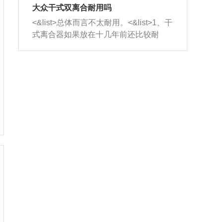
室，最后形成废气排出，就可以让三元
无法制作，需要将车辆送到修理厂或4s
造成烧机油。<&list>3、机油粘度。使用
大众干式双离合耐用吗
催化器得到清洗，排气管堵塞的情况就
店；<&list>2.车辆半轴套管防尘罩破
机油粘度过小的话，同样会有烧机油现
<&list>总体而言不太耐用。<&list>1、干
能够得到解决。
裂，破裂后会出现漏油现象，使半轴磨
象，机油粘度过小具有很好的流动性，
式离合器如果放在十几年前还比较耐
损严重，磨损的半轴容易损坏，产生异
容易窜入到气缸内，参与燃烧。<&list>
用，但是由于现在的汽车发动机动力输
响；<&list>3.稳定器的转向胶套和球头
4、机油量。机油量过多，机油压力过
出越来越高，使得干式离合器散热不足
老化，一般是使用时间过长造成的。解
大，会将部分机油压入气缸内，也会出
的缺陷也逐渐暴露出来。<&list>2、由于
决方法是更换新的质量好的转向橡胶套
现烧机油。<&list>5、机油滤清器堵塞：
干式双离合的工作环境暴露在空气中，
和球头。
会导致进气不畅，使进气压力下降，形
而离合器的散热也是通离合器罩上面的
成负压，使机油在负压的情况下吸入燃
几个小孔来进行散热。但是在行驶过程
烧室引起烧机油。<&list>6、正时齿轮或
中变速箱需要换挡，就不得不使得离合
链条磨损：正时齿轮或链条的磨损会引
器频繁工作。<&list>3、长时间的低速行
起气阀和曲轴的正时不同步。由于轮齿
驶以及过于频繁的启停，导致离合器的
或链条磨损产生的过量侧隙，使得发动
温度不断升高，而低速行驶时空气流动
机的调节无法实现：前一圈的正时和下
效率不高，无法将离合器中的热量有效
一圈可能就不一样。当气阀和活塞的运
的带走，导致离合器内部的温度不断升
动不同步时，会造成过大的机油消耗。
高，加速离合器的磨损。
解决方法：更换正时齿轮或链条。<&list
>7、内垫圈、进风口破裂：新的发动机
设计中，经常采用各种由金属和其他材