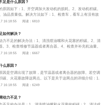
不足是什么原因？
作用的通风装置。一般包括制冷装置、取暖装置和通风换气装
的原因如下：1、开空调加大发动机的损耗。2、发动机积碳。
充分利用了汽车内部有限的空间，结构简单，便于操作。
4、油品质量低。解决方法如下：1、检查车，看车上有没有故
塞。火花塞有很大的作用，不同材料的火花塞能达到的效果不
 16:18:55
阅读：6810
塞不仅能增长火花塞的使用寿命，还能加快动力的输出。还有
高压线圈的电压或是将普通的高压点火线更换为高能量的高压
足如何解决？
常的检查机油的量，要是机油量不够就容易造成汽车配件的磨
动力不足的解决办法：1、清洗喷油嘴和火花塞的积碳。2、清
机里面的积碳。用不好的汽油的时候都可能造成积碳，只有经
器。3、检查维修节温器或者离合器。4、检查并补充机油量。
己的行为上开始防止积碳出现。
用时应注意的事项：（1）夏季进车后不能立即开启内循环，
 16:18:55
阅读：6667
车内空气形成对流。（2）停车时应先关闭空调再关闭发动
负荷。（3）避免长时间开内循环。（4）空调出风口方向不能
什么原因？
空调温度不能调很低。（6）夏季进车后应立即开内循环。
原因是空调出现了故障，是节温器或者离合器的故障。若空调
积碳、火花塞故障这两点。以下是关于这两点的详细介绍：1.
汽车动力不足的关键原因，当发动机有积碳时汽车油路就会堵
 16:18:55
阅读：6249
以正常工作，所以影响到汽车的动力不足。2.火花塞有很大的
火花塞能达到的效果是不一样。更换好的火花塞不仅能增长火
调动力不足？
还能加快动力的输出。
力不足的办法是：1、清洗喷油嘴和火花塞的积碳；2、清洁或