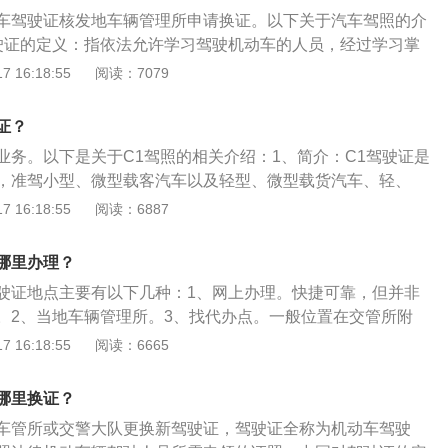
期满前九十日内前去办理，错过后仍可正常换证，期限是过期
车驾驶证核发地车辆管理所申请换证。以下关于汽车驾照的介
期一年以上三年以内，驾照会被注销，不过可以通过科目一考
驶证的定义：指依法允许学习驾驶机动车的人员，经过学习掌
；过期三年以上，驾照作废无法换证。
驾驶技术后，经管理部门考试合格，核发许可驾驶某类机动车
 16:18:55
阅读：7079
机动车驾驶证的考试科目：包括交通法规及相关知识、场地驾
括安全文明驾驶）等三项。3、驾驶证过期：驾驶证过期一年
证？
所申请期满换证；过期满一年不满三年，需要参加科目一考
业务。以下是关于C1驾照的相关介绍：1、简介：C1驾驶证是
以正常换证；过期超过三年，驾驶证就会被注销。
，准驾小型、微型载客汽车以及轻型、微型载货汽车、轻、
车等车型。申请人可以持居民身份证在全国任一地直接申领驾
 16:18:55
阅读：6887
住登记凭证。考试科目包括交通法规及相关知识、场地驾驶、
明驾驶常识等四项。2、驾驶要求：根据《机动车驾驶证申领
哪里办理？
1驾驶证准驾范围为小型、微型载客汽车及轻型、微型载货汽
驶证地点主要有以下几种：1、网上办理。快捷可靠，但并非
专项作业车；小型载客汽车乘坐人数小于或等于9人。根据这
。2、当地车辆管理所。3、找代办点。一般位置在交管所附
证不能驾驶多出9座的车辆。另外：驾驶货车总长度不能超过6
局。快捷可靠，但并非全国各地都有开通。扩展内容：去当地
 16:18:55
阅读：6665
驶证的步骤是：1、体检，去以上的医院即可。2、携带资料去
号并领取填写《机动车驾驶证申请表》。3、在大厅等待叫号
哪里换证？
且交相关费用。4、等待三个工作日即可拿到。
车管所或交警大队更换新驾驶证，驾驶证全称为机动车驾驶