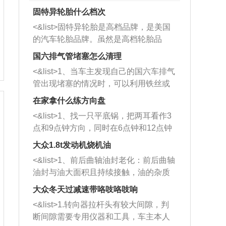
固特异轮胎什么档次
<&list>固特异轮胎是高档品牌，是美国
的汽车轮胎品牌。虽然是高档轮胎品
牌，但是中高低端的轮胎都有生产，这
国六排气管堵塞怎么清理
也是为了更好的开拓市场。
<&list>1、当车主发现自己的国六车排气
管出现堵塞的情况时，可以利用铁丝或
者是细棍，直接将杂物给取出来，如果
在家拿什么练方向盘
堵塞情况比较严重，也可以采取应急措
<&list>1、找一只平底锅，把两耳看作3
施。 <&list>2、直接利用木棍将所有的
点和9点钟方向，同时在6点钟和12点钟
杂物推到排气管里面的位置处，然后将
方向做一个标记。 <&list>2、双手握住
三元催化器拆解开，就可以将堵塞的东
大众1.8t发动机烧机油
平底锅两耳，然后往左打半圈、一圈、
西取出来。但如果是因为积碳过多引起
<&list>1、前后曲轴油封老化：前后曲轴
一圈半的练习，往右同样也要打相同的
的堵塞，就需要将三元催化器泡在草酸
油封与油大面积且持续接触，油的杂质
圈数。 <&list>3、最后强调要反复练
中进行清洗。 <&list>3、也可以利用清
和发动机内持续温度变化使其密封效果
习，这样就可以形成肌肉记忆，在真实
大众冬天过减速带咯吱咯吱响
洗剂对堵塞的情况得到解决，将清洗剂
逐渐减弱，导致渗油或漏油。<&list>2、
驾驶车辆时，不需要记忆也能打好方
放在燃油箱中，与燃油混合后，车辆启
<&list>1.转向器拉杆头有较大间隙，判
活塞间隙过大：积碳会使活塞环与缸体
向。
动时，就可以和汽油一起进入到燃烧
断间隙需要专用仪器和工具，车主本人
的间隙扩大，导致机油流入燃烧室中，