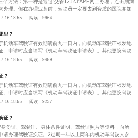
个方法：第一种是通过“交管12123”APP网上办理，点击期满
专门拍照片的）；体检证明一份（没有体检证明的，也是在办
来办理。但在办理业务前，驾驶员一定要去到资质的医院参加
直接就可以体检）；2、驾驶证换证必须到车管所才能办理；
无法办理。第二种是去车管所窗口办理，这是最传统的方式。
 16:18:55
阅读：9964
换证申请表，照片贴在右上角；4、携带身份证、驾驶证到办证
车管所，提交身份证原件、1张1寸免冠彩色近照、原驾驶证、
格、体检证明、照片交给工作人员，核查无误后，就等着拿新
速办理换证业务，拿到新的驾驶证。第三种是邮政网点办理换
的城市是当场就拿走的，北上广这样的大城市是15个工作日办
哪里？
驾驶员所在城市的邮政储蓄银行开通了换驾驶证的业务。
，也可以办理快递寄，但快递费要自己承担。交管12123（安
于机动车驾驶证有效期满前九十日内，向机动车驾驶证核发地
，v2.8.7）换证前需进行体检在申请换证业务前，需要先到指定
证。申请时应当填写《机动车驾驶证申请表》。其他更换驾驶
取《机动车驾驶人身体条件证明》。体检后，可根据以下流程
12123”APP换证。下载“交管12123”APP，依次选择服务中
 16:18:55
阅读：9459
12123app后，通过业务中心找到期满换领驾驶证业务，点击
务--填写资料即可。新证一般是通过邮寄的方式送达。前往邮政营
有效驾驶证照片的，需要根据系统指示在线提交后才能继续办
服务点，进行换证办理，从受理登记、体检再到新证制作只需半
证？
知后，点击同意，确认用户申告内容，然后进入驾驶人信息确
部分城市开通了该项服务，比如杭州。换证和审验须符合以下
点击下一步；选择取件方式，可以邮政寄递或网点自取，如果
于机动车驾驶证有效期满前九十日内，向机动车驾驶证核发地
车、牵引车、城市公交车、中型客车、大型货车驾驶证在本记
细填写收件地址；确认取件方式后，点击下一步，进入期满换
证。申请时应当填写《机动车驾驶证申请表》。其他更换驾驶
，或者持有其他准驾车型驾驶证在本记分周期内记分未达到12
确认所填资料信息无误后，获取手机短信验证码，验证通过
12123”APP换证。下载“交管12123”APP，依次选择服务中
 16:18:55
阅读：9237
、牵引车、城市公交车、中型客车、大型货车驾驶证一个记分
可完成换证业务。
务--填写资料即可。新证一般是通过邮寄的方式送达。前往邮政营
及持有其他准驾车型驾驶证发生交通事故造成人员死亡承担同
服务点，进行换证办理，从受理登记、体检再到新证制作只需半
销机动车驾驶证的驾驶人，已参加审验教育的；申请人没有未
换证？
部分城市开通了该项服务，比如杭州。换证和审验须符合以下
通安全违法行为或者交通事故；申请人身体条件符合驾驶许可
带身份证、驾驶证、身体条件证明、驾驶证照片等资料，向所
车、牵引车、城市公交车、中型客车、大型货车驾驶证在本记
证没有被依法扣押、扣留、暂扣、吊销、注销或撤销的情形。
申请办理驾驶证换证。2过期一年以上两年内机动车驾驶人参
，或者持有其他准驾车型驾驶证在本记分周期内记分未达到12