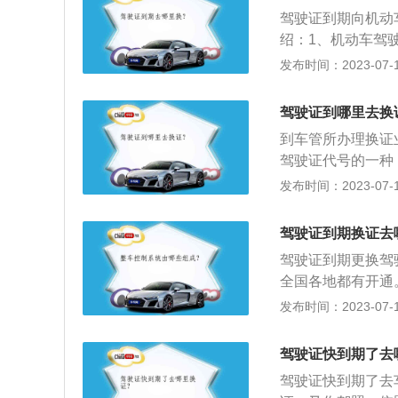
最迟期限，可以在
驾驶证到期向机动
不到一年；如果过
绍：1、机动车驾
试来正常办理换证
握交通法规知识和
发布时间：2023-07-17
的法律凭证。2、
驶、道路驾驶（包
驾驶证到哪里去换
之内，可以到车管
到车管所办理换证
试，考试通过后可
驾驶证代号的一种
小、微型专项作业
发布时间：2023-07-17
照，不需要提交居
道路驾驶、安全文
驾驶证到期换证去
和使用规定》，C
驾驶证到期更换驾
车；轻、小、微型
全国各地都有开通
项标准要求，C1
近。4、当地邮政
发布时间：2023-07-17
米。
交管所更换到期驾
当地车辆管理所排
驾驶证快到期了去
后在柜台办理，并
驾驶证快到期了去