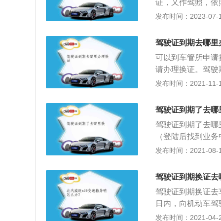
证，又作驾照，依
义为：机动车驾驶
发布时间：2023-07-17
通法规知识和驾驶
律凭证。驾驶证到
驾驶证到期去哪里
检地点体检，事先
可以到车管所申请
2、回到车管所填
请办理换证。驾驶
后，车主需要缴纳
换，否则持有人驾
发布时间：2021-11-10
过12分就能够持
及复印件等资料，
驾驶证到期了去哪
审核以后就会以邮
驾驶证到期了去哪
效期的前三个月进
（登陆后找到业务
是车主非本地户口
可）进行办理。驾
发布时间：2021-08-11
是，C1驾驶证是
12个月，可以照
续正常的使用。
格后方可拿到驾照
驾驶证到期换证去
动车驾驶证期满换
驾驶证到期换证去
择期满换领驾驶证
日内，向机动车驾
照片的，可按照系
车驾驶证申请表》
发布时间：2021-04-27
期满换证业务须知