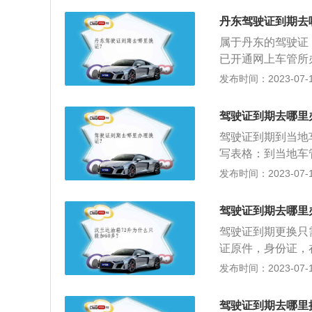
管部门指定的专门
丹东驾驶证到期去
属于丹东的驾驶证
已开通网上车管所
通。）丹东驾驶证
发布时间：2023-07-17
件及复印件（现场
回执原件（申请人
驾驶证到期去哪里
身体条件证明原件
驾驶证到期到当地
驾驶证遗失书面声
写表格：到当地车
写。2、提交资料
发布时间：2023-07-17
驶证申请表》，通
本费：持驾管业务
驾驶证到期去哪里
件：受理时长三个
驾驶证到期更换只
取人身份证明。
证原件，身份证，
资料。以下是相关
发布时间：2023-07-17
推迟(因故推迟就
应尽快办理，如果
驾驶证到期去哪里