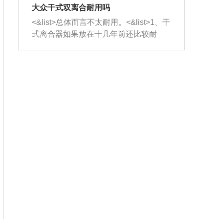
室，最后形成废气排出，就可以让三元
无法制作，需要将车辆送到修理厂或4s
造成烧机油。<&list>3、机油粘度。使用
大众干式双离合耐用吗
催化器得到清洗，排气管堵塞的情况就
店；<&list>2.车辆半轴套管防尘罩破
机油粘度过小的话，同样会有烧机油现
<&list>总体而言不太耐用。<&list>1、干
能够得到解决。
裂，破裂后会出现漏油现象，使半轴磨
象，机油粘度过小具有很好的流动性，
式离合器如果放在十几年前还比较耐
损严重，磨损的半轴容易损坏，产生异
容易窜入到气缸内，参与燃烧。<&list>
用，但是由于现在的汽车发动机动力输
响；<&list>3.稳定器的转向胶套和球头
4、机油量。机油量过多，机油压力过
出越来越高，使得干式离合器散热不足
老化，一般是使用时间过长造成的。解
大，会将部分机油压入气缸内，也会出
的缺陷也逐渐暴露出来。<&list>2、由于
决方法是更换新的质量好的转向橡胶套
现烧机油。<&list>5、机油滤清器堵塞：
干式双离合的工作环境暴露在空气中，
和球头。
会导致进气不畅，使进气压力下降，形
而离合器的散热也是通离合器罩上面的
成负压，使机油在负压的情况下吸入燃
几个小孔来进行散热。但是在行驶过程
烧室引起烧机油。<&list>6、正时齿轮或
中变速箱需要换挡，就不得不使得离合
链条磨损：正时齿轮或链条的磨损会引
器频繁工作。<&list>3、长时间的低速行
起气阀和曲轴的正时不同步。由于轮齿
驶以及过于频繁的启停，导致离合器的
或链条磨损产生的过量侧隙，使得发动
温度不断升高，而低速行驶时空气流动
机的调节无法实现：前一圈的正时和下
效率不高，无法将离合器中的热量有效
一圈可能就不一样。当气阀和活塞的运
的带走，导致离合器内部的温度不断升
动不同步时，会造成过大的机油消耗。
高，加速离合器的磨损。
解决方法：更换正时齿轮或链条。<&list
>7、内垫圈、进风口破裂：新的发动机
设计中，经常采用各种由金属和其他材