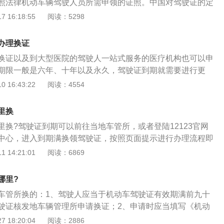
照法律机动车辆驾驶人员所需申领的证照。中国对驾驶证的定
证是指依法允许学习驾驶机动车的人员，经过学习，掌握了交
 16:18:55
阅读：5298
技术后，经管理部门考试合格，核发许可驾驶某类机动车的法
期更换流程：1、到车管所收集两张表格，取号码排队，到体
办理换证
没有准备好的复印件，同时复印好，没拍照可以现场拍照；
换证以及到大型医院的驾驶人一站式服务的医疗机构也可以申
写表单，等待叫号；3、当场换证，但一般等10到20分钟，换证
期限一般是六年、十年以及永久，驾驶证到期就需要进行更
一定的费用。
车上路就属于无证驾驶。驾照有效期内在一个记分周期内不超
 16:43:22
阅读：4554
续使用。申请驾驶证换证需要带上驾驶证原件及复印件、身份证
然后填写邮寄委托书，接着在96588服务中心进行审核，通过
里换
寄的方式将新的驾驶证寄回给驾驶人。驾驶员应该在驾驶证有
里换?驾驶证到期可以前往当地车管所，或者登陆12123官网
行办理，而且在办理换证前要先将驾驶证的违规记录处理，若
中心，进入到期满换领驾驶证，按照页面提示进行办理流程即
的话，就需要有本地的居住证才能够申请办理。需要注意的
驶证期满换证可以提前90个工作日内。驾驶证过期时间没超过
 14:21:01
阅读：6869
不需要审验的，只要记分周期内未被记扣12分，在隔年就能够继
常办理。若超过1年未满3年，就要重新参加科目一考试，考试合
。要是过期时间超过3年以上，就需要重新报考驾照考试。机
哪里?
证网上办理流程如下：1、登录12123官网，点击业务中心，选
车管所换的：1、驾驶人应当于机动车驾驶证有效期满前九十
，进入期满换领驾驶证业务流程；2、对于不存在有效驾驶证
驶证核发地车辆管理所申请换证；2、申请时应当填写《机动
统提示引导，在线提交驾驶证证件照片后继续办理。认真阅读
，并提交机动车驾驶人的身份证明、机动车驾驶证、县级或者
 18:20:04
阅读：2886
后，点击阅读并同意，确认申告内容，进入驾驶人信息确认页