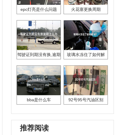
epc灯亮是什么问题
火花塞更换周期
驾驶证到期没有换,逾期
玻璃水冻住了如何解
怎么办??
决？
bba是什么车
92号95号汽油区别
推荐阅读