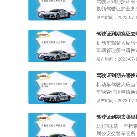
驾驶证到期换证有三
办证大厅旁边就有
换领驾驶证的业务
证大厅旁边就有，
相应的体检，否则
发布时间：2023-07-17
3、填写一张驾照
驾驶员去到所在地
大厅，把证件，表
体检证明，就能快
驾照了，一般的小
驾驶证到期换证去
证业务，但前提是
完，到时通知去取
机动车驾驶人应当
卓手机app版本下
车辆管理所申请换
医院进行体检并获
证的方式如下：“交管
发布时间：2023-07-17
进行换证：登录交管
心--期满换证服
进入；如果不存在
业厅的“警医邮”
驾驶证到期去哪换
理。阅读完业务须
小时。目前只有少
认界面，仔细核对
机动车驾驶人应当
条件：持有大型客
需要邮寄的，则仔
车辆管理所申请换
分周期内没有记分
证提交界面。再次
证的方式如下：“交管
发布时间：2023-07-17
分；持有大型客车
后，点击提交，即
心--期满换证服
周期内有记分，以
业厅的“警医邮”
等以上责任未被吊
驾驶证到期去哪里
小时。目前只有少
处理完毕的道路交
1过期未满一年携
条件：持有大型客
条件；机动车驾驶
属公安交警车管所
分周期内没有记分