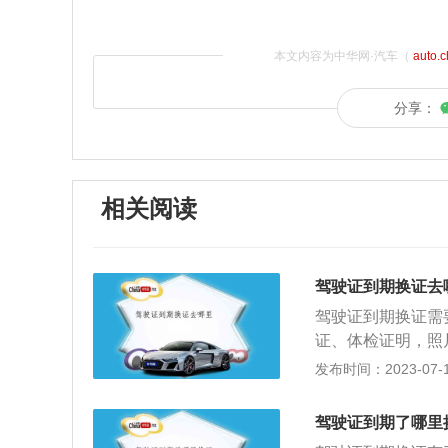
本文内容为中华网·汽车（
auto.
分享：
相关阅读
驾驶证到期换证去
驾驶证到期换证需
证、体检证明，照
注销登记，机动车
发布时间：2023-07-17
其他业务。根据《
驶证有效期满前九
驾驶证到期了哪里
申请换证。驾照到