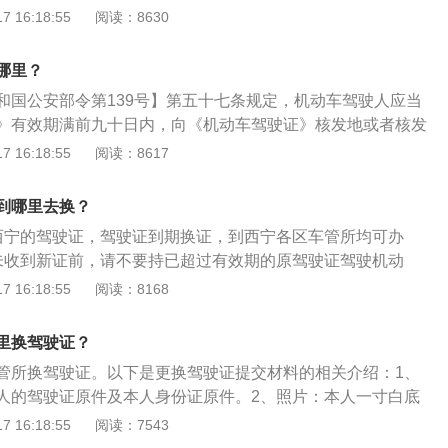
律、法规和相关知识考试合格后，可以恢复驾驶资格。3到期
 16:18:55
阅读：8630
、牵引车、城市公交车、中型客车、大型货车驾驶证一个记分
驶证有效期截止日期前90天就可以申请更换新驾驶证。
及持有其他准驾车型驾驶证发生交通事故造成人员死亡承担同
销机动车驾驶证的驾驶人，已参加审验教育的；申请人没有未
哪里？
通安全违法行为或者交通事故；申请人身体条件符合驾驶许可
和国公安部令第139号】第五十七条规定，机动车驾驶人应当
证没有被依法扣押、扣留、暂扣、吊销、注销或撤销的情形。
》有效期满前九十日内，向《机动车驾驶证》核发地或者核发
所申请换证。办理材料：根据《机动车驾驶证申领和使用规
 16:18:55
阅读：8617
定机动车驾驶人《机动车驾驶证》期满等情况需更换《机动车
应当填写《机动车驾驶证申请表》并提交以下证明、凭证机动
到哪里去换？
明。《机动车驾驶证》。县级或者部队团级以上医疗机构出具
西宁的驾驶证，驾驶证到期换证，到西宁各区车管所均可办
证明，属于申请残疾人专用小型自动挡载客汽车的，应当提交
未收到新证前，请不要持已超过有效期的原驾驶证驾驶机动
门指定的专门医疗机构出具的有关身体条件的证明。办理流
中申请人与收件人必须一致。请您如实填写相关信息，对所提
 16:18:55
阅读：8168
白底免冠1寸照）。填写《机动车驾驶申请表》。业务窗口办
性、有效性负责。
件。
里换驾驶证？
管所换驾驶证。以下是更换驾驶证提交材料的相关介绍：1、
人的驾驶证原件及本人身份证原件。2、照片：本人一寸白底
、身体条件证明：一般需要县级或部队团级以上医疗机构出具
 16:18:55
阅读：7543
申请残疾人专用小型自动挡载客汽车，应当提交经省级卫生主