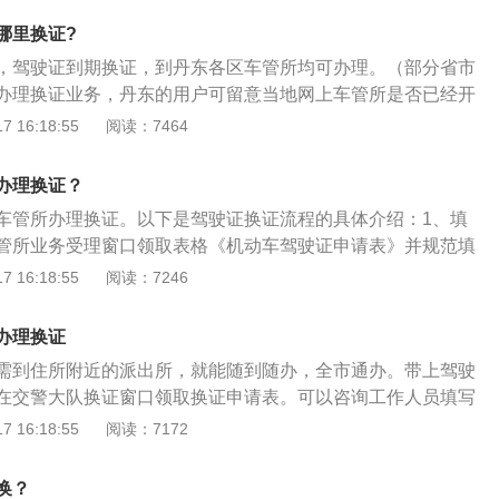
医疗机构出具的有关身体条件的证明。
哪里换证?
，驾驶证到期换证，到丹东各区车管所均可办理。（部分省市
办理换证业务，丹东的用户可留意当地网上车管所是否已经开
到期换证需要的资料：1、复印件：机动车驾驶人身份证明原
 16:18:55
阅读：7464
核对原件）。2、回执原件：辽宁机动车驾驶证数字相片采集
签名）。3、身体条件证明：丹东驾驶人“一站式”服务医疗机构
办理换证？
（申请人签名）。4、遗失声明：原机动车驾驶证原件/机动车
车管所办理换证。以下是驾驶证换证流程的具体介绍：1、填
明（申请人签名）。
管所业务受理窗口领取表格《机动车驾驶证申请表》并规范填
：到当地车管所受理窗口提交所需的资料和填写的《机动车驾
 16:18:55
阅读：7246
过审核在受理的状态下，出具驾管业务受理凭证。3、缴纳工
受理凭证在POS机或到建行各网点缴纳工本费。4、领取证
办理换证
工作日，领证时需要资料驾管业务受理凭证，原驾驶证以及领
需到住所附近的派出所，就能随到随办，全市通办。带上驾驶
在交警大队换证窗口领取换证申请表。可以咨询工作人员填写
资料：1、换证时间：换证时间只能提前，没有正当理由不能
 16:18:55
阅读：7172
提前向交管部门说明)，根据规定可以提前3个月进行，快到期，
推迟，则要进行罚款处罚。2、注意事项：驾驶证换证有一个
换？