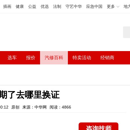
插画
健康
公益
优选
法制
守艺中华
应急中国
更多
地
选车
报价
汽修百科
特卖活动
经销商
期了去哪里换证
0:12
原创
来源：中华网
阅读：4866
咨询技师