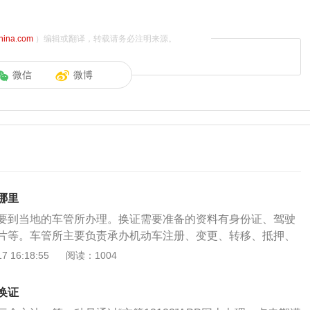
china.com
）编辑或翻译，转载请务必注明来源。
微信
微博
哪里
要到当地的车管所办理。换证需要准备的资料有身份证、驾驶
片等。车管所主要负责承办机动车注册、变更、转移、抵押、
驾驶证申请、补领、换领、审验及受理机动车和驾驶员相关的
 16:18:55
阅读：1004
机动车驾驶证申领和使用规定》机动车驾驶人应当于机动车驾
十日内，向机动车驾驶证核发地或者核发地以外的车辆管理所
换证
期更换新驾照流程如下：1、要准备好1寸照片（没有照片的，