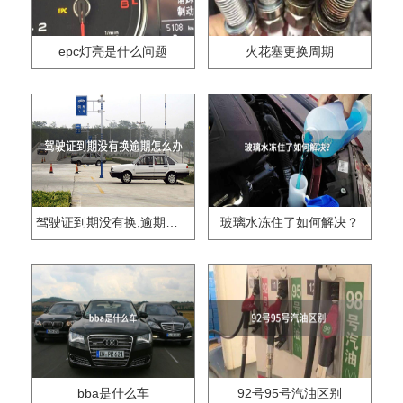
epc灯亮是什么问题
火花塞更换周期
驾驶证到期没有换,逾期怎么办??
玻璃水冻住了如何解决？
bba是什么车
92号95号汽油区别