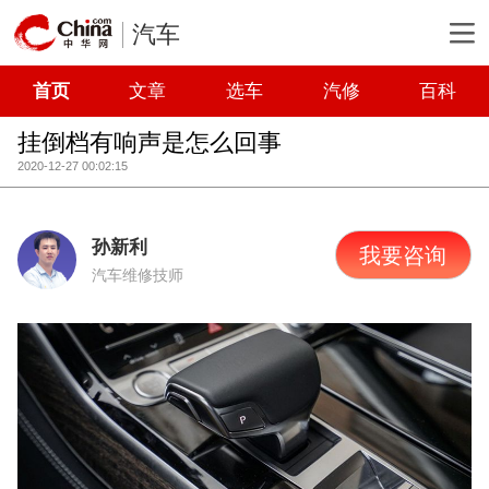
汽车
首页
文章
选车
汽修
百科
挂倒档有响声是怎么回事
2020-12-27 00:02:15
孙新利
我要咨询
汽车维修技师