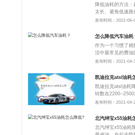
车的燃油。许多车
降低油耗的方法：
亮故障指示灯，心
证，可能会增加油
太长、避免低速跑
生起火常见故障时
碳、汽车的保养还
发布时间：2022-06-08
发动机不能正常工
汽车刚起步，轻踩
汽车发动机发生起
匀速行车。60--
重点检查这些部件
怎么降低汽车油耗
谨记不可以忽快忽
感器毁坏，提升修
作为一个习惯了精
油耗，尤其是堵车
忽低可能是因为驾
活中最常见的费油
速行车状况下，油
的平均油耗突然升
1、昨天开车出去
发布时间：2021-04-30
上。五、不可以猛
驶汽车，车辆的平
插。于是停下来系
方要减速慢行、提
会保持最佳的状态
去取车充。结果前
素，及时清除无足
凯迪拉克atsl油耗
于规定的数值，势
消耗掉了0.025
发动机假如积碳比
中，要及时检查车
凯迪拉克atsl
灯路口了，前面是
油耗；比较严重时
转数在2200--2
时候很多人会一脚
至最后可产生发动
00左右。过低转
发布时间：2021-04-28
队。其实你这一脚
发动机，变速箱的
耗，也伤发动机；
刹车停在原地等红
键的零部件，例如
油的车速小排量车是时
我妈带孩子出去，
北汽绅宝x55油耗
增加油耗也会减低
速，换挡时要比正
我爸就坐在车上等
胎，由于小轮胎压
北汽绅宝x55油
低于2000转时
点油足够让车在高
压力就小，需要的
最省油，在起步阶