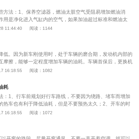
些方法：1、保养空滤器，燃油太脏空气受阻易增加燃油消
作用是净化进入气缸内的空气，如果加油超过标准和燃油太
畅通，从而造成燃油消耗增加；如果燃油太脏，油面太高会增
 11:44:40
阅读：1144
。因此要注意经常保养，每次清洁后再涂上一定的油膜，底部的
标准加注；2、勤清除积碳，积碳过多会增耗燃油8%左右。燃
，容易引起可燃混合气的自燃，造成功率下降，如果积碳过
降低。因为新车刚使用时，处于车辆的磨合期，发动机内部的
%左右，因此在二级保养和因其他原因拆卸气缸盖时要认真清除
互摩擦，能够一定程度增加车辆的油耗。车辆首保后，更换机
的积碳，减少不必要的燃油消耗；3、检查火花塞，若一只火
的零件已经磨合完毕，油耗可能会有些降低。另外，新车首保
 16:18:55
阅读：1082
油25%。火花塞是将高压电引进发动机的气缸内，在电极间产
许多杂质、金属碎屑，润滑效果变好了，对降低油耗有一定作
气。一只火花塞不工作，要多消耗燃油25%。另外火花塞间隙
保后，油耗都会明显降低，目前很多新车的零部件的加工都很
少等等都对功率和耗油有直接的影响。在使用中应注意正确调
油耗
磨合。所以首保后，车辆的油耗可能不会降低很多。车辆的油
4、汽车在低速起步时是耗油高峰区，在起步时轻踩油门可以
法：1、行车前规划好行车路线，不要因为绕路、堵车而增加
影响因素是驾驶员的驾驶习惯，还有车辆行驶的路况等。如果
够有效降低油耗；5、行驶过程中不要猛踩油门。因为猛踩油
的热车也有利于降低油耗，但是不要预热太久；2、开车的时
车油耗异常，可以到4S店进行检查，如果车辆存在质量问题，
油耗大幅增加；6、尽可能避免紧急制动，提前预判好路况。
刹车，要缓缓提速，尽量使车辆保持在经济车速行驶；3、行
 16:18:55
阅读：1072
厂家需要承担责任。
燃油，还能够行车的安全性。
车距，减少制动的次数；4、及时关闭不需要的电子设备；5、
以偶尔打开车窗降温，关闭空调；空调开启的时候可以将出风
、定期检查轮胎气压，如果轮胎气压过低的话，要及时调整，
可以开窗的路段，尽量开窗通风，不要一直开着空调，就可以