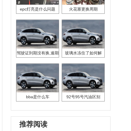
epc灯亮是什么问题
火花塞更换周期
驾驶证到期没有换,逾期
玻璃水冻住了如何解
怎么办??
决？
bba是什么车
92号95号汽油区别
推荐阅读