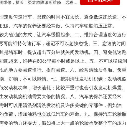
国家认证的汽车维修技师，15年德美日等各系车辆维修，擅长：疑难故障诊断维修，远程维修技术指导
理速度匀速行车、怠速的时间不宜太长、避免低速跑长途、不
积碳、汽车的保养还要经常做、保持汽车轮胎胎压正常。
较为省油的方式，让汽车缓慢起步。二、维持合理速度匀速行
度，尽可能维持匀速行车，谨记不可以忽快忽慢。三、怠速的时间
其是堵车时，提议超出五分钟就关闭发动机。四、避免低速跑
能跑起来，维持在60公里每小时或是以上。五、不可以猛踩刹
现的地方要减速慢行、提前减速。六、经常清除后备厢。负重
物、沉物，不可以懒惰。七、按期清除发动机积碳：发动机假
低发动机功率，增长油耗；比较严重时也会引发发动机爆震、
生发动机烧机油需要大修的情况。八、汽车的保养还要经常
需时可以用清洗剂清洗发动机及许多关键的零部件，例如油
的负荷，增加油耗也会减低汽车的寿命。九、保持汽车轮胎胎
需要的动力还要大，假如换上大一点的轮胎承受整个车的压力