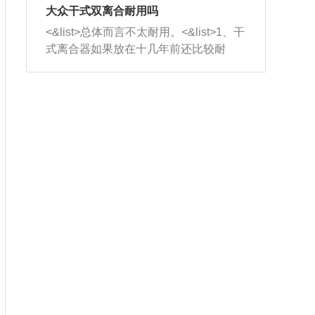
室，最后形成废气排出，就可以让三元
无法制作，需要将车辆送到修理厂或4s
造成烧机油。<&list>3、机油粘度。使用
大众干式双离合耐用吗
催化器得到清洗，排气管堵塞的情况就
店；<&list>2.车辆半轴套管防尘罩破
机油粘度过小的话，同样会有烧机油现
<&list>总体而言不太耐用。<&list>1、干
能够得到解决。
裂，破裂后会出现漏油现象，使半轴磨
象，机油粘度过小具有很好的流动性，
式离合器如果放在十几年前还比较耐
损严重，磨损的半轴容易损坏，产生异
容易窜入到气缸内，参与燃烧。<&list>
用，但是由于现在的汽车发动机动力输
响；<&list>3.稳定器的转向胶套和球头
4、机油量。机油量过多，机油压力过
出越来越高，使得干式离合器散热不足
老化，一般是使用时间过长造成的。解
大，会将部分机油压入气缸内，也会出
的缺陷也逐渐暴露出来。<&list>2、由于
决方法是更换新的质量好的转向橡胶套
现烧机油。<&list>5、机油滤清器堵塞：
干式双离合的工作环境暴露在空气中，
和球头。
会导致进气不畅，使进气压力下降，形
而离合器的散热也是通离合器罩上面的
成负压，使机油在负压的情况下吸入燃
几个小孔来进行散热。但是在行驶过程
烧室引起烧机油。<&list>6、正时齿轮或
中变速箱需要换挡，就不得不使得离合
链条磨损：正时齿轮或链条的磨损会引
器频繁工作。<&list>3、长时间的低速行
起气阀和曲轴的正时不同步。由于轮齿
驶以及过于频繁的启停，导致离合器的
或链条磨损产生的过量侧隙，使得发动
温度不断升高，而低速行驶时空气流动
机的调节无法实现：前一圈的正时和下
效率不高，无法将离合器中的热量有效
一圈可能就不一样。当气阀和活塞的运
的带走，导致离合器内部的温度不断升
动不同步时，会造成过大的机油消耗。
高，加速离合器的磨损。
解决方法：更换正时齿轮或链条。<&list
>7、内垫圈、进风口破裂：新的发动机
设计中，经常采用各种由金属和其他材