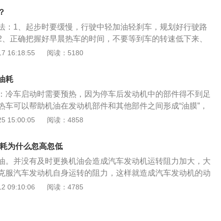
程内燃机；3、按照冷却方式分为水冷发动机、风冷发动机；
？
单缸发动机、双缸发动机；5、按照进气系统分为自然吸气发动
法：1、起步时要缓慢，行驶中轻加油轻刹车，规划好行驶路
机、机械增压发动机。
2、正确把握好早晨热车的时间，不要等到车的转速低下来、
挂挡行车，当车辆启动半分钟左右就可以挂挡行车，然后一挡
 16:18:55
阅读：5180
就可正常行驶；3、定期清理发动机积碳，发动机如果积碳严
本的结构参数，降低发动机功率，增大油耗，严重时还会引起
油耗
异响、对活塞及曲轴造成损害；4、不要急加油，那样会使发
：冷车启动时需要预热，因为停车后发动机中的部件得不到足
快，加大发动机的磨损，油耗就会变高，所以平常开车时要把
热车可以帮助机油在发动机部件和其他部件之间形成“油膜”，
加油。
运行过程中的异常磨损。2.行驶速度要合理：合理的速度可以
 15:00:05
阅读：4858
有更好的油耗性能。汽车冷启动时需要预热，因为汽车停放
件无法得到足够的润滑。合理的预热可以帮助机油在发动机部
油耗为什么忽高忽低
形成油膜，减少发动机运行过程中的异常磨损。合理的车速可
油。并没有及时更换机油会造成汽车发动机运转阻力加大，大
间有更好的油耗性能。通常汽车的经济车速不高，大多在65-9
克服汽车发动机自身运转的阻力，这样就造成汽车发动机的动
内，如果想省油，可以把车速控制在这个范围内。新车的保养很重
得到更大的动力就要深踩油门，这样就进入一个循环中，越想
 09:10:06
阅读：4785
期的车，需要及时保养，如厂家在车辆手册中的推荐，及时换
油门，油耗就越高此外要选择适合自己车辆的机油，否则就算
驶时要小心。长时间高速运转，发动机很容易长时间高负荷连
也不能降下来。油耗怎么降下来汽车发动机有常见故障。当汽
零件磨损加剧的现象，不利于汽车的磨合。开新车要多注意汽
时，仪表上故障指示灯会点亮，提醒车主，有些车即使并没有