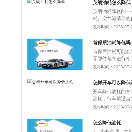
英朗油耗怎么降低
英朗油耗降低的一
耗。空气滤清器的
脏，都会阻碍空气
发布时间：2023-07-28
耗燃油20%以上
润滑油也要按刻度
首保后油耗降低吗
烧室的积碳增多后
首保后油耗可能会
多，会增耗燃油8
零部件都在进行相
燃烧室和活塞顶部
油后，发动机内部
发布时间：2023-07-17
花塞不工作要多耗
机油换掉后，少了
生火花，点燃混合
用。但不是车辆首
的大小、积碳的多
怎样开车可以降低
精细，甚至不需要
整好火花塞间隙；
开车降低油耗的方
耗多少，最明显的
防止转速过高，能
油耗；行车前适当
车主发现自己的新
门会使转速暴增，
候不要猛踩油门和
发布时间：2023-07-17
在三包的期限内，
这样不仅可以节省
车的过程中控制好
合理使用空调，可
怎么降低油耗
口调整为向上；6
1、少开空调。在