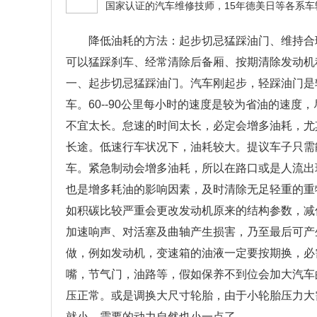
降低油耗的方法：起步切忌猛踩油门、维持合
可以猛踩刹车、经常清除后备厢、按期清除发动机
一、起步切忌猛踩油门。汽车刚起步，轻踩油门是
车。60--90公里每小时的速度是较为省油的速
不宜太长。怠速的时间太长，必定会增多油耗，尤
长途。低速行车状况下，油耗较大。提议车子只需
车。紧急制动会增多油耗，所以在路口或是人流出
也是增多耗油的影响因素，及时清除无足轻重的重
如积碳比较严重会更改发动机原来的结构参数，减
加速响声、对活塞及曲轴产生损害，乃至最后可产
做，例如发动机，变速箱的油液一定要按期换，必
嘴，节气门，油路等，假如保养不到位会加大汽车
压正常。或是调换大尺寸轮胎，由于小轮胎压力大
就小，需要的动力自然也小一点了。