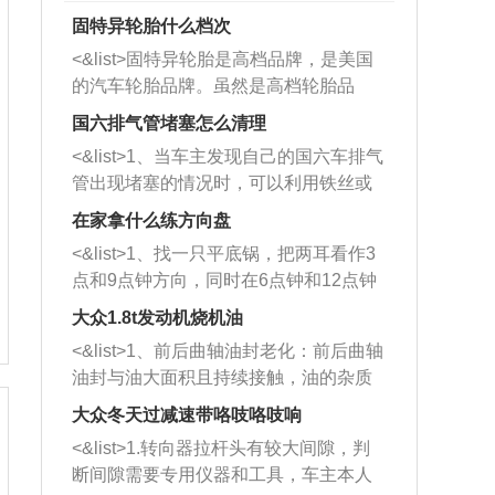
固特异轮胎什么档次
<&list>固特异轮胎是高档品牌，是美国
的汽车轮胎品牌。虽然是高档轮胎品
牌，但是中高低端的轮胎都有生产，这
国六排气管堵塞怎么清理
也是为了更好的开拓市场。
<&list>1、当车主发现自己的国六车排气
管出现堵塞的情况时，可以利用铁丝或
者是细棍，直接将杂物给取出来，如果
在家拿什么练方向盘
堵塞情况比较严重，也可以采取应急措
<&list>1、找一只平底锅，把两耳看作3
施。 <&list>2、直接利用木棍将所有的
点和9点钟方向，同时在6点钟和12点钟
杂物推到排气管里面的位置处，然后将
方向做一个标记。 <&list>2、双手握住
三元催化器拆解开，就可以将堵塞的东
大众1.8t发动机烧机油
平底锅两耳，然后往左打半圈、一圈、
西取出来。但如果是因为积碳过多引起
<&list>1、前后曲轴油封老化：前后曲轴
一圈半的练习，往右同样也要打相同的
的堵塞，就需要将三元催化器泡在草酸
油封与油大面积且持续接触，油的杂质
圈数。 <&list>3、最后强调要反复练
中进行清洗。 <&list>3、也可以利用清
和发动机内持续温度变化使其密封效果
习，这样就可以形成肌肉记忆，在真实
大众冬天过减速带咯吱咯吱响
洗剂对堵塞的情况得到解决，将清洗剂
逐渐减弱，导致渗油或漏油。<&list>2、
驾驶车辆时，不需要记忆也能打好方
放在燃油箱中，与燃油混合后，车辆启
<&list>1.转向器拉杆头有较大间隙，判
活塞间隙过大：积碳会使活塞环与缸体
向。
动时，就可以和汽油一起进入到燃烧
断间隙需要专用仪器和工具，车主本人
的间隙扩大，导致机油流入燃烧室中，