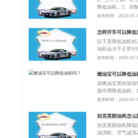
否则会增加油耗；
降低油耗。2、控
驾驶习惯是尽可能
踩得太快，否则会
发布时间：2023-07-17
速表，尽量不要超
没有及时更换火花
驶，遇到红绿灯不
踩刹车会导致油耗
果发现前面的车在
怎样开车可以降低
还可以延长刹车片
以下是降低油耗的
繁变道。车辆变道
油耗远大于正常行
6、使用D挡滑行
火；冷启动时，温
发布时间：2023-07-17
时的发动机不耗油
车习惯：柔和、平
夏季开冷风，一定
的方法是平顺加速
的汽油。驾驶员应
燃油宝可以降低油
驶时，也要看清前
油耗也会增加。9
加燃油宝类的添加
该切换到高挡位行
接作用降低油耗。
轮胎。及时更换轮
除喷油嘴，节气门
发布时间：2023-07-17
滑，轮胎的抓地力
据以上作用，油路
在一个最佳状态，
别克英朗油耗怎么
就会有一个结果。
别克英朗油耗降低
小。
油消耗。空气滤清