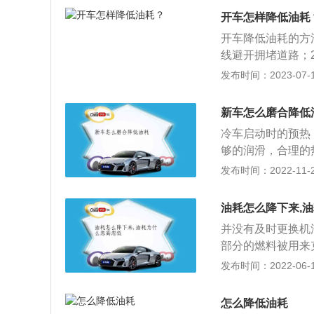
行程内燃机、二行
开车怎样降低油耗
4、按照气缸分为
开车降低油耗的方
机、涡轮增压发动
线避开拥堵道路；
水温降到正常值再
发布时间：2023-07-17
行驶一段距离以后
重会改变发动机原
新车怎么磨合降低
发动机爆震、加速
冷车启动时的预热
动机的转速突然变
够的润滑，合理的
握好油耗，不要急
从而减少发动机在
发布时间：2022-11-25
使车辆在磨合期间
后，发动机中的部
油耗怎么降下来,
件和其他部件之间
并没有及时更换机
以使车辆在磨合期
部分的燃料被用来
0km/h的范围
力不足，车主想要
发布时间：2022-06-12
要，尤其是在磨合
得到动力，越要加
油等。新车高速行
更换了机油，油耗
续工作，可能导致
怎么降低油耗
车发动机出现故障