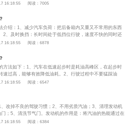
气畅通，从而造成燃油消耗增加。试验证明，如燃油太脏，油
 16:18:55
阅读：7005
20%以上。因此要注意经常保养，每次清洁后再涂上一定的油
也要按刻度标准加注。2.勤清除积碳：积碳过多会增耗燃油8％
？
碳增多后，容易引起可燃混合气的自燃，造成功率下降，如果
法介绍：1、减少汽车负荷：把后备箱内又重又不常用的东西
燃油8%左右，因此在二级保养和因其他原因拆卸气缸盖时要认
。2、及时换挡：长时间处于低挡位行驶，速度不快的同时还
塞顶部的积碳，减少不必要的燃油消耗。3.检查火花塞：若一
在斜坡上行驶时换挡的时间越短，就越能节省燃料。3、减少
 16:18:55
阅读：6878
多耗油25％。火花塞是将高压电引进发动机的气缸内，在电极
道路行驶时往往会遇到等待时间很长的红绿灯，这是可以关闭
混合气。据试验证明：一只火花塞不工作，要多消耗燃油2
消耗。4、采用经济时速行：一般轿车的经济时速为60公里/小
间隙的大小、积碳的多少等等都对功率和耗油有直接的影响。在
？
时，当汽车运行在经济时速时耗油量最少。5、柔和起步：轻抬油
调整好火花塞间隙。
的方法如下：1、汽车在低速起步时是耗油高峰区，在起步时
急减速或见空就抢，否则会增加额外的燃油。6、正确使用档
转速过高，能够有效降低油耗。2、行驶过程中不要猛踩油
待的时间超过1分钟，就将挡位挂在“N”挡上，这样既能减少油
会使转速暴增，油耗大幅增加。3、定期更换机油并清理积
 16:18:55
阅读：6547
油过热，从而保护变速箱；要是停车时间超过3分钟，就最好
辆保养。4、尽可能避免紧急制动，提前预判好路况。这样不
省油又环保。针对手动挡车最好是保持低挡高速或高挡低速行驶。
还能够行车的安全性。扩展资料：1、英朗汽车的油耗约为7.4
、汽车的燃油消耗量简称耗油量，是指行驶一定里程时汽车所消耗燃
1、改掉不良的驾驶习惯；2、不用劣质汽油；3、清理发动机
油门；5、清洗节气门。发动机的作用是：将汽油的热能通过在
膨胀气体，推动活塞做功，转变为机械能。发动机类型有：
 16:18:55
阅读：6384
料使用情况分为汽油发动机、柴油发动机；2、按照行程分为四