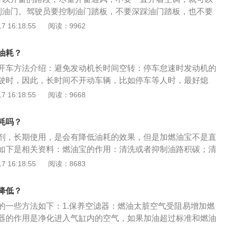
7、尽量在路况比较好的路段行驶；8、避免低速行驶，正确的
制油门。驾驶员要控制油门踏板，不要深踩油门踏板，也不要
地在高挡行驶，不要过多的踩油门，只需点亮光点，时刻看转
导致油耗增加。3、更换火花塞。火花塞需要经常更换，如果
 16:18:55
阅读：9962
过2000转每分；9、保持匀速行驶，路况好的时候尽量匀速行
塞，可能会导致点火延迟、喷油量增加。4、少踩刹车。频繁
要急加速或急刹车，进入路口提前减速；10、用齿轮滑行，如
增加。在保证安全的前提下，少踩刹车踏板，可以减少油耗，
减速，可以先踩下离合器，让车挂挡滑行，降低车速。
油耗？
的使用寿命。5、不要频繁变道。在行车途中，驾驶员不要频
开车方法介绍：避免发动机长时间空转：停车怠速时发动机的
时，汽车的行驶阻力变大，转向电机工作，车辆的油耗增加。
驶时，因此，长时间不开动车辆，比如停车等人时，最好熄
。想要车辆减速，除踩刹车外，还可以使用D挡滑行，D挡滑行
车不要超过1分钟，保持几分钟低速行驶即可。保持良好的开
 16:18:55
阅读：9668
。7、合理使用空调。冬天开暖风，对油耗影响并不是很大。
顺的驾驶方式最省油，在起步阶段，尽量避免猛踩油门，正确
要合理使用空调，空调温度不要设置的太低。8、选择质量好
，在达到一定速度后，应尽可能保持匀速行驶。在拥挤路段行
该选择质量好的汽油，如果汽油质量较差，发动机积碳严重，
耗吗？
面的路况，避免急刹车。
、及时更换挡位。在车辆载重物或地面状况不好的情况下，应
剂，长期使用，是会有降低油耗的效果，但是加燃油宝不是直
驶。在路况比较好的情况下，使用低挡位行驶。10、及时更换
如下是相关资料：燃油宝的作用：清洗或者抑制油路积碳；清
胎也是降低油耗的一种方式。如果汽车的轮胎表面变得比较光
部位积碳；一定程度改善了燃油质量。使用燃油宝的好处：根
 16:18:55
阅读：8683
就会下降，需要更多的汽油，才能获得更大的动力。
清洁，喷油嘴，燃烧室，进气系统清洁后，整个的缸内空燃比
这样的燃油燃烧效率最好，同等条件下的缸内作用最佳，这样
降低？
在同等的行驶条件下（比如速度，距离等）所消耗的燃油量最
的一些方法如下：1.保养空滤器：燃油太脏空气受阻易增加燃
器的作用是净化进入气缸内的空气，如果加油超过标准和燃油