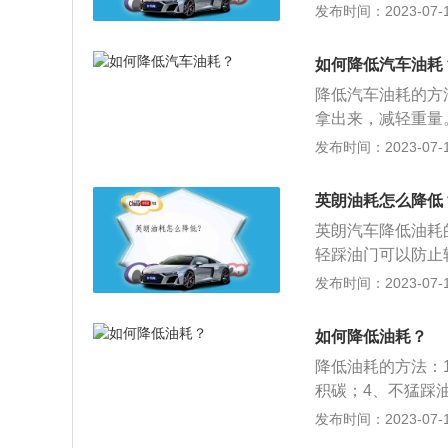
太脏，都会阻碍空
发布时间：2023-07-17
面太高会增耗燃油
膜，底部的润滑油
如何降低汽车油耗
左右。燃烧室的积
降低汽车油耗的方
积碳过多，会增耗
拿出来，减轻重量
真清除燃烧室和活
增加油耗，特别是
发布时间：2023-07-17
只火花塞不工作要
怠速时间：在城市
间产生火花，点燃
发动机，节省燃油
5%。另外火花塞
英朗油耗怎么降低
时至80公里/小
使用中应注意正确
英朗汽车降低油耗
门，不要急加速、
轻踩油门可以防止
位：自动挡的车等
门。因为猛踩油门
发布时间：2023-07-17
耗又能避免变速箱
碳，并定期进行车
挂在“P”挡上，
仅可以节省燃油，
如何降低油耗？
L/100km。2
降低油耗的方法：
油的升数。
积碳；4、不猛踩
密封气缸内燃烧后
发布时间：2023-07-17
1、按照发动机燃