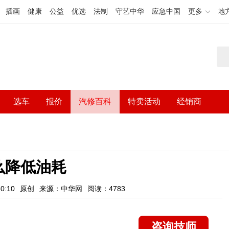
插画
健康
公益
优选
法制
守艺中华
应急中国
更多
地
选车
报价
汽修百科
特卖活动
经销商
么降低油耗
0:10
原创
来源：中华网
阅读：4783
咨询技师