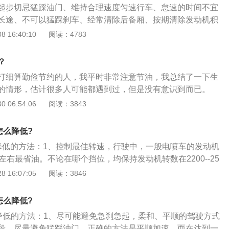
主人为了省钱，会添加一些便宜的燃料。这种油的质量没有保
起步切忌猛踩油门、维持合理速度匀速行车、怠速的时间不宜
细的车主也可以感受到汽车发动机有什么问题。例如当车辆发
耗。
长途、不可以猛踩刹车、经常清除后备厢、按期清除发动机积
，车抖比较严重，加快乏力迟缓，排气管声音变大等等，汽车
要经常做、保持汽车轮胎胎压正常。一、起步切忌猛踩油门。
 16:40:10
阅读：4783
作，进入气缸内的燃料并没有燃烧就排出，油耗肯定会高。当
油门是较为省油的方式，让汽车缓慢起步。二、维持合理速度
火常见故障时，多数与火花塞、喷油嘴有关系，日常维护时要
90公里每小时的速度是较为省油的速度，尽可能维持匀速行车，
，及时的更换或清洗。此外加不合格的燃料非常容易造成氧传
？
慢。三、怠速的时间不宜太长。怠速的时间太长，必定会增多
理及养车费用，建议使用有品质保证的燃料。油耗为什么忽高
打细算勤俭节约的人，我平时非常注意节油，我总结了一下生
时，提议超出五分钟就关闭发动机。四、避免低速跑长途。低
驶人的驾驶习惯造成的。也有可能是受外界因素造成的。车辆
的情形，估计很多人可能都遇到过，但是没有意识到而已。
耗较大。提议车子只需能跑起来，维持在60公里每小时或是以
高，受驾驶员的驾驶习惯影响非常大，如果驾驶员经常激烈驾
玩，大家都坐好了我突然发现安全带没系，手机充电器也没
 06:54:06
阅读：3843
踩刹车。紧急制动会增多油耗，所以在路口或是人流出现的地
均油耗自然会升高，只有保持正确的驾驶习惯，车辆的油耗才
安全带，给手机充电，没想到车充在另一个车上，又让孩子跑
前减速。六、经常清除后备厢。负重也是增多耗油的影响因
。胎压也会对车辆的平均油耗造成影响，如果车辆的胎压值低
前后后耽误了有三分钟。按怠速每小时耗油0.5升算，这三分钟
轻重的重物、沉物，不可以懒惰。七、按期清除发动机积碳：
怎么降低?
必造成行驶阻力提升，从而提升车辆油耗，在使用车辆的过程
升油。虽然不多，但日积月累这数量还是很可观的。2、快到红绿
较严重会更改发动机原来的结构参数，减低发动机功率，增长
辆的胎压。
油耗降低的方法：1、控制最佳转速，行驶中，一般电喷车的发动机
红灯，有个车在你前方慢悠悠压马路，按喇叭也不理睬你。这
也会引发发动机爆震、加速响声、对活塞及曲轴产生损害，乃
500左右最省油。不论在哪个挡位，均保持发动机转数在2200--25
油门超过去，有些甚至会顺势别对方一下，然后停在它前面排
机烧机油需要大修的情况。八、汽车的保养还要经常做，例如
速车走不动，耗油不走道，还伤发动机；过高转速增加无效油
 16:07:05
阅读：3846
油门又多费了不少油，还增加了安全隐患。而且最终还是一脚
油液一定要按期换，必需时可以用清洗剂清洗发动机及许多关
2、保持最佳车速。最省油的行车状态是匀速直线行驶，最省
灯。所以你多踩的那一脚油门其实就是浪费。3、每次我爸和
油嘴，节气门，油路等，假如保养不到位会加大汽车的负荷，
速60--80公里，中排量车是80--100公里；3、控制换挡转
我爸收拾好就去开车，而我妈得给孩子收拾奶粉、水杯，于是
怎么降低?
汽车的寿命。九、保持汽车轮胎胎压正常。或是调换大尺寸轮
常行驶状态略微多加一点油，让转速表达到2500多一点。如果
，有时候能等将近十分钟，十分钟怠速起码消耗0.08升油。这
力大需要的动力还要大，假如换上大一点的轮胎承受整个车的
耗降低的方法：1、尽可能避免急刹急起，柔和、平顺的驾驶方式
换挡，换挡后速度还要往下降，有脱挡的感觉，还得加油找回来，
速上以120公里/小时的速度行驶1公里，如果是在普通道路上匀
动力自然也小一点了。
段，尽量避免猛踩油门，正确的方法是平顺加速，而在达到一