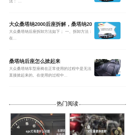
法： ...
大众桑塔纳2000后座拆解，桑塔纳20
00后座怎么拆
大众桑塔纳后座拆卸方法如下； 一、拆卸方法：
在...
桑塔纳后座怎么掀起来
大众桑塔纳车型座椅在正常使用的过程中是无法
直接掀起来的。在使用的过程中...
热门阅读