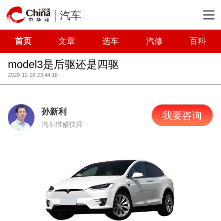
汽车
首页
文章
选车
汽修
百科
model3是后驱还是四驱
2020-12-26 23:44:18
孙新利
我要咨询
汽车维修技师