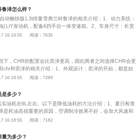
0rpm即可释放最大扭矩。而科鲁泽要延后到4400rpm才可以。
兰科鲁泽怎么样？
款自动畅快版1.3t排量雪弗兰科鲁泽的相关介绍：1、动力系统：
压3缸LIY发动机，配备6挡手自一体变速箱。2、车身尺寸：长宽
、1798mm、1485mm。轴距是2640mm，前轮距是1538mm，
 16:18:55
阅读：7635
mm。3、底盘方面：驱动方式是前置前驱，前悬架是麦弗逊式独立
连杆式独立悬架。
？
况下，CHR的配置会比奕泽更高，因此两者之间选择CHR会更
田chr和奕泽的相关介绍：1、外观设计：奕泽的开始，都是始
是凹凸有致，线条也是非常凌厉，给人的感觉就是年轻运动。
 16:18:55
阅读：7289
用了比较简约的横向辐条风格搭配上银色的下护板装饰。2、
者一模一样，没有任何差别。这两台车的后排都比较狭小，同
油耗是多少？
不足。3、动力对比：两者都使用了一样的动力总成，如果后
的真实油耗在6L左右。以下是降低油耗的方法介绍：1、夏日检查
相信会更有竞争力。
障是耗油高很重要的原因，空调制冷效果不好，会加大风速和
凉爽的效果。2、频繁急刹：频繁的急刹，是导致汽车油耗居
 16:18:55
阅读：7182
确保车辆安全行驶的同时，充分利用车辆的惯性。3、小排量
猛：在太阳底下暴晒的车辆，上车后不宜立即开启空调。先开
t排量为多少？