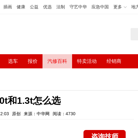
插画
健康
公益
优选
法制
守艺中华
应急中国
更多
地
选车
报价
汽修百科
特卖活动
经销商
0t和1.3t怎么选
2:03
原创
来源：中华网
阅读：4730
咨询技师