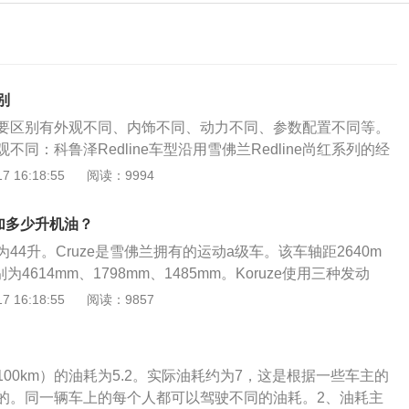
别
要区别有外观不同、内饰不同、动力不同、参数配置不同等。
不同：科鲁泽Redline车型沿用雪佛兰Redline尚红系列的经
前后均配以雪佛兰曜黑领结车标，并在进气格栅、外后视镜、
 16:18:55
阅读：9994
位采用了Redline风格的设计。雪佛兰科鲁兹是通用汽车以打
型标杆车型为目标，整合全球资源开发的新一代作品。内饰不
t加多少升机油？
部采用硬塑料覆盖，而科鲁兹虽然也是采用硬塑料覆盖，但部
量为44升。Cruze是雪佛兰拥有的运动a级车。该车轴距2640m
裹，整体做工细节也比科鲁泽好一些。科鲁兹采用的是织布座
4614mm、1798mm、1485mm。Koruze使用三种发动
的是皮质座椅，配置上也要更好。动力不同：最新年款车型科
气发动机、1.0升涡轮增压发动机和1.3升涡轮增压发动机。1、1.
 16:18:55
阅读：9857
T发动机；科鲁兹搭载的是1.5T发动机。参数配置不同：科鲁泽
的最大扭矩为113马力和141牛米。发动机的最大功率转速为6
330T自动痛快版标配的配置有：上坡辅助，刹车辅助，后视镜电
矩转速为4400rpm。该发动机配备DVVT技术和多点EFI技术，
像，定速巡航；科鲁兹2018款两厢320自动炫锋版标配的配
该发动机与6at变速箱匹配。2、1.0升涡轮增压发动机具有12
刹车辅助。雪佛兰科鲁泽是转为年轻消费者所打造的一款外观
L/100km）的油耗为5.2。实际油耗约为7，这是根据一些车主的
的最大扭矩。该发动机的最大功率转速为5600rpm，最大扭矩转
，所以在外观造型上更符合年轻人的审美。新车采用了雪佛兰
的。同一辆车上的每个人都可以驾驶不同的油耗。2、油耗主
00rpm。发动机配备多点电喷技术，并使用铝合金缸盖。该发动机