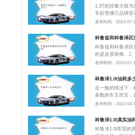
启车窗，在不开启
1.3T的排量大致
辆适度降温后，再
车的雪佛兰品牌宣
泽。2、科鲁泽Red
发布时间：2023-07-17
前后均配以雪佛兰
标、RS专属徽标
科鲁兹和科鲁泽区
科鲁兹和科鲁泽区
的是皮质座椅。2、
T发动机。科鲁兹
发布时间：2023-07-17
8mm、1797mm
的大嘴格栅，饱满
科鲁泽1.0t油耗多
与整体式保险杠加
在一般的情况下，
多数的车主而言，
的选择。这款汽车
发布时间：2022-04-17
在市区会是7个油
在某种程度上，可
科鲁泽1.0t真实油
以消耗的汽油含量
科鲁泽1.0t车型
驶习惯。