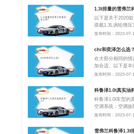
大扭矩输出在390
1.3t排量的雪弗
以下是关于2020
搭载1.3L涡轮增
高分别为4630mm
发布时间：2023-07-17
后轮距是1541
悬架，后悬架是多
chr和奕泽怎么选
在大部分相同的情
加合适。以下是丰
于颜值。整辆车都
发布时间：2023-07-17
奕泽的下部格栅采
尺寸：在尺寸上两
科鲁泽1.0t真实
时车内的开扬感并
科鲁泽1.0t车型
期能提供混动版本
空调系统：空调故
降低温度，以达到
发布时间：2023-07-17
高不下的主因。在
车空调不宜开启过
雪弗兰科鲁泽1.3