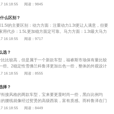
语言，宽大的进气格栅运用了上下分体式设计，同时中间用一
驶习惯直接相关。长期城市道路驾驶的燃油消耗量肯定高于常
 16:18:55
阅读：9845
6速双离合器变速箱匹配。3、1.3升涡轮增压发动机的最大扭
兰特有的车标镶嵌起来，以贯穿式与两侧大灯相连。
减少车辆的负载重量，避免突然加速和地板油，节省燃油消耗
30牛米。该发动机的最大功率转速为5500rpm，最大扭矩转速为
行驶道路前方的路况，并尽量缩短制动距离和制动时间。
rpm。发动机配备多点电喷技术，并使用铝合金缸盖。该发动机与6a
l有什么区别？
和1.5l的主要区别：动力方面：注重动力1.3t更让人满意，但要
用代步：1.5L更加稳方面定可靠。马力方面：1.3t最大马力
最大马力为113ps。以下是关于1.3t与1.5l相关内容的介绍：1.3t内
 16:18:55
阅读：9717
发动机的排量是1.3L，T表示发动机是带涡轮增压。1.5l内容：
1.5l的自然吸气发动机。
么选？
价比比较高，但是属于一个新款车型，福睿斯市场保有量比较
一些。2稳定性雪佛兰科鲁泽更加出色一些，整体的外观设计
而且配置方面更加全面。
 16:18:55
阅读：8555
选择？
穿衔接风格的两款车型，宝来要更显时尚一些，黑白比例均
来的腰线就像经过熨烫的高级西装，富有质感。而科鲁泽在门
似乎有些违和感。3内饰设计宝来的风格更加中性，质感出
 16:18:55
阅读：8449
泛。科鲁泽的双拼色内饰则显得活泼了许多。4动力宝来的最