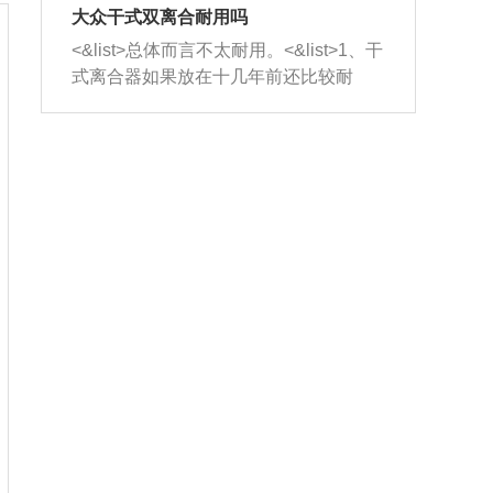
室，最后形成废气排出，就可以让三元
无法制作，需要将车辆送到修理厂或4s
造成烧机油。<&list>3、机油粘度。使用
大众干式双离合耐用吗
催化器得到清洗，排气管堵塞的情况就
店；<&list>2.车辆半轴套管防尘罩破
机油粘度过小的话，同样会有烧机油现
<&list>总体而言不太耐用。<&list>1、干
能够得到解决。
裂，破裂后会出现漏油现象，使半轴磨
象，机油粘度过小具有很好的流动性，
式离合器如果放在十几年前还比较耐
损严重，磨损的半轴容易损坏，产生异
容易窜入到气缸内，参与燃烧。<&list>
用，但是由于现在的汽车发动机动力输
响；<&list>3.稳定器的转向胶套和球头
4、机油量。机油量过多，机油压力过
出越来越高，使得干式离合器散热不足
老化，一般是使用时间过长造成的。解
大，会将部分机油压入气缸内，也会出
的缺陷也逐渐暴露出来。<&list>2、由于
决方法是更换新的质量好的转向橡胶套
现烧机油。<&list>5、机油滤清器堵塞：
干式双离合的工作环境暴露在空气中，
和球头。
会导致进气不畅，使进气压力下降，形
而离合器的散热也是通离合器罩上面的
成负压，使机油在负压的情况下吸入燃
几个小孔来进行散热。但是在行驶过程
烧室引起烧机油。<&list>6、正时齿轮或
中变速箱需要换挡，就不得不使得离合
链条磨损：正时齿轮或链条的磨损会引
器频繁工作。<&list>3、长时间的低速行
起气阀和曲轴的正时不同步。由于轮齿
驶以及过于频繁的启停，导致离合器的
或链条磨损产生的过量侧隙，使得发动
温度不断升高，而低速行驶时空气流动
机的调节无法实现：前一圈的正时和下
效率不高，无法将离合器中的热量有效
一圈可能就不一样。当气阀和活塞的运
的带走，导致离合器内部的温度不断升
动不同步时，会造成过大的机油消耗。
高，加速离合器的磨损。
解决方法：更换正时齿轮或链条。<&list
>7、内垫圈、进风口破裂：新的发动机
设计中，经常采用各种由金属和其他材