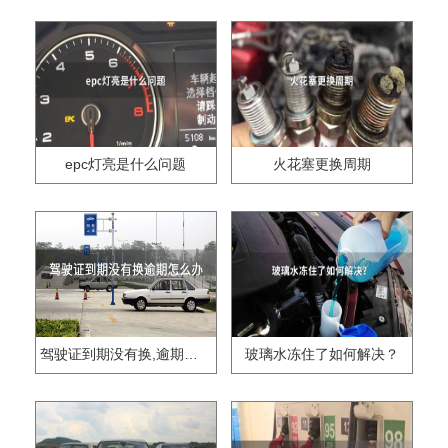
epc灯亮是什么问题
火花塞更换周期
驾驶证到期没有换,逾期怎么办??
玻璃水冻住了如何解决？