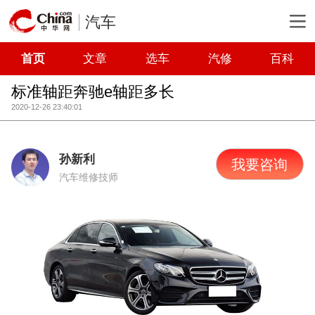
汽车
首页
文章
选车
汽修
百科
标准轴距奔驰e轴距多长
2020-12-26 23:40:01
孙新利
我要咨询
汽车维修技师