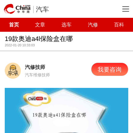
汽车
首页
文章
选车
汽修
百科
19款奥迪a4l保险盒在哪
2022-01-20 10:33:03
汽修技师
我要咨询
汽车维修技师