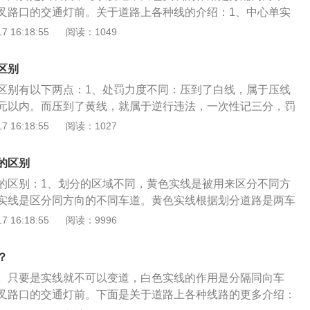
以掉头，但不得妨碍正常行驶的其他车辆和行人的通行。根据
百元以下罚款，还会被扣3分。根据《中华人民共和国道路交
叉路口的交通灯前。关于道路上各种线的介绍：1、中心单实
道路交通安全法》第九十条规定：机动车驾驶人违反道路交通
机动车驾驶人违反道路交通安全法律、法规关于道路通行规定
压线行驶。2、中心虚实线：（黄色）禁止实线侧越线超车或
 16:18:55
阅读：1049
于道路通行规定的，处警告或者二十元以上二百元以下罚款。
十元以上二百元以下罚款。本法另有规定的，依照规定处罚。
心双实线：（黄色）严格禁止车辆跨线超车或压线行驶。4、停
依照规定处罚。
全违法行为记分管理办法》规定，机动车驾驶人有下列交通违
)：与中心线相垂直的条白色实线。5、车道分界线(白色单实
区别
记3分：1、驾驶校车、公路客运汽车、旅游客运汽车、7座以
驶的车辆。有时很多时候因为疏忽大意导致的，特别在十字路
其他载客汽车载人超过核定人数百分之二十以上未达到百分之
区别有以下两点：1、处罚力度不同：压到了白线，属于压线
白线之前变道，迟了就会压白线，新手最容易的违章行为，其
校车、中型以上载客载货汽车、危险物品运输车辆以外的机动
元以内。而压到了黄线，就属于逆行违法，一次性记三分，罚
线之外，还有很多交通标线是不允许车辆压线行驶的。
市快速路以外的道路上行驶超过规定时速百分之二十以上未达
分的方向不同：黄色实线用来区分不同方向的车道，这条线左
 16:18:55
阅读：1027
3、驾驶机动车在高速公路或者城市快速路上不按规定车道行
驶方向是不同的，白色实线用来隔离同方向的车道，虽然车辆
动车不按规定超车、让行，或者在高速公路、城市快速路以外
方向，但需要各行其道。根据《中华人民共和国道路交通安全
的区别
5、驾驶机动车遇前方机动车停车排队或者缓慢行驶时，借道
驾驶人违反道路交通安全法律、法规关于道路通行规定的，处
的区别：1、划分的区域不同，黄色实线是被用来区分不同方
车道、穿插等候车辆的；6、驾驶机动车有拨打、接听手持电
上二百元以下罚款。本法另有规定的，依照规定处罚。根据
实线是区分同方向的不同车道。黄色实线根据划分道路是两车
的行为的；7、驾驶机动车行经人行横道不按规定减速、停
法行为记分管理办法》规定：驾驶机动车在高速公路或者城市
双黄线和单黄线，而白线一般为单条；2、处罚的力度不同，
 16:18:55
阅读：9996
8、驾驶机动车不按规定避让校车的；9、驾驶载货汽车载物超
车道行驶的；驾驶机动车不按规定超车、让行，或者在高速公
压线违法，罚款在100元以内。而压到了黄线，就属于逆行违
百分之三十以上未达到百分之五十的，或者违反规定载客的；
外的道路上逆行的；一次记三分。
，罚款200元；3、出现在城市道路的路边时，用途也是不同
定安装机动车号牌的机动车上道路行驶的；11、在道路上车辆发
？
出现在路边，代表着禁停标志，说明不可以停车，严禁长期停
后，不按规定使用灯光或者设置警告标志的；12、驾驶未按规
。只要是实线就不可以变道，白色实线的作用是分隔同向车
是白色实线一般情况下都可以临时停靠，但是白色实线和能否
术检验的公路客运汽车、旅游客运汽车、危险物品运输车辆上
叉路口的交通灯前。下面是关于道路上各种线路的更多介绍：
，还需要通过其他标识确定能否停车。双向车道中间的黄实
、驾驶校车上道路行驶前，未对校车车况是否符合安全技术要求