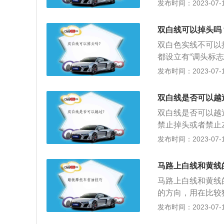
黄线：黄线用来划
发布时间：2023-07-17
线，是用来区分汽
进行检查，或者驾
车来的情况下，可
线，表示汽车不能
超过4小时未停车
不能越线到另一同
车道不能跨越，一
双白线可以掉头吗
公路上行驶低于规
方向车道行驶。
车是可以停车的。
双白色实线不可以
车在高速公路或者
都设立有“调头标
民共和国道路交通
用是分隔同向车道
发布时间：2023-07-17
于道路通行规定的
拍，压的基本上就
依照规定处罚。
驶。单黄实线一般
双白线是否可以越
道、有其他危险需
双白线是否可以越
禁止掉头或者禁止
灯亮后才可以越过
发布时间：2023-07-17
方向。双白色实线
道。而白色虚线,
马路上白线和黄线
实线都属于禁止标
马路上白线和黄线
过程中压线越线都
的方向，用在比较
车。马路中的双白
路上，行驶在黄色
发布时间：2023-07-17
车道。双白虚线：
色虚线则不可以调
路段中者，作为行