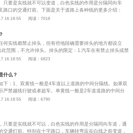
。只要是实线就不可以变道，白色实线的作用是分隔同向车
前有一种说法等红灯时间长可以挂P挡，其实不然，如果等红
叉路口的交通灯前。下面是关于道路上各种线的更多介绍：
后面冷不丁地来一个追尾，会把变速箱完全顶烂，最轻也要顶
来划分来回车道。其中黄实线是禁止越线行驶；黄虚线是在对
 16:18:55
阅读：7018
与启动：坡道上停车，直接挂P挡对变速箱有冲击。建议先挂N
，可以在黄虚线转弯或者是掉头2、白线：白实线表示同方向
起步，以防溜车的做法是挂D挡起步、放掉手刹。
另一同方向车道行驶；白虚线是虚线同方向车道，可以越线到
？
驶。
任何实线都禁止掉头，但有些地段确需要掉头的地方都设立
超出此范围，不允许掉头。掉头的限定：1.汽车在有禁止掉头或禁
、标线的地点以及在铁路道口、人行横道、桥梁、急弯、陡
 16:18:55
阅读：6823
生危险的路段，不允许掉头。2.汽车在没有禁止掉头或没有禁
、标线的地点可以掉头，但不允许阻碍正常驾驶的其他车辆和
是什么？
如下：1、双黄线一般是4车道以上道路的中间分隔线。如果双
示严禁越线行驶或者超车。单黄线一般是2车道道路的中间分
是实线也可以是虚线，虚线的情况下允许越线超车，实线的时
 16:18:55
阅读：6790
一般情况下多出现在路口。2、白实线是同向道路的车道分隔
条，不允许越线行驶或超车。白虚线一般是同向道路的车道分
驶或超车。3、如果是黄色实线，其表示禁止停车标线，也就
，只要是实线就不可以，白色实线的作用是分隔同向车道，通
许停车，临时停车也不可以。如果是黄色虚线，则表示允许临
的交通灯前。特别在十字路口，车辆转弯应在白线之前变道，