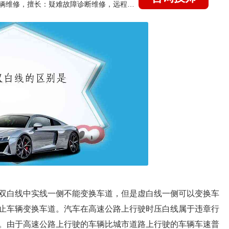
国家认证的汽车维修技师，15年德美日等各系车辆维修，擅长：疑难故障诊断维修，远程维修技术指导
双白线中实线一侧不能变换车道，但是虚白线一侧可以变换车
止车辆变换车道。汽车在高速公路上行驶时压白线属于违章行
。由于高速公路上行驶的车辆比城市道路上行驶的车辆车速普