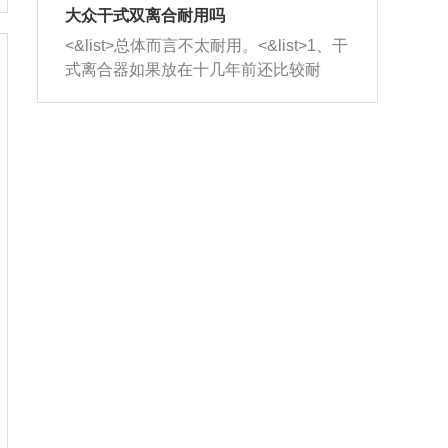
室，最后形成废气排出，就可以让三元
无法制作，需要将车辆送到修理厂或4s
造成烧机油。<&list>3、机油粘度。使用
大众干式双离合耐用吗
催化器得到清洗，排气管堵塞的情况就
店；<&list>2.车辆半轴套管防尘罩破
机油粘度过小的话，同样会有烧机油现
<&list>总体而言不太耐用。<&list>1、干
能够得到解决。
裂，破裂后会出现漏油现象，使半轴磨
象，机油粘度过小具有很好的流动性，
式离合器如果放在十几年前还比较耐
损严重，磨损的半轴容易损坏，产生异
容易窜入到气缸内，参与燃烧。<&list>
用，但是由于现在的汽车发动机动力输
响；<&list>3.稳定器的转向胶套和球头
4、机油量。机油量过多，机油压力过
出越来越高，使得干式离合器散热不足
老化，一般是使用时间过长造成的。解
大，会将部分机油压入气缸内，也会出
的缺陷也逐渐暴露出来。<&list>2、由于
决方法是更换新的质量好的转向橡胶套
现烧机油。<&list>5、机油滤清器堵塞：
干式双离合的工作环境暴露在空气中，
和球头。
会导致进气不畅，使进气压力下降，形
而离合器的散热也是通离合器罩上面的
成负压，使机油在负压的情况下吸入燃
几个小孔来进行散热。但是在行驶过程
烧室引起烧机油。<&list>6、正时齿轮或
中变速箱需要换挡，就不得不使得离合
链条磨损：正时齿轮或链条的磨损会引
器频繁工作。<&list>3、长时间的低速行
起气阀和曲轴的正时不同步。由于轮齿
驶以及过于频繁的启停，导致离合器的
或链条磨损产生的过量侧隙，使得发动
温度不断升高，而低速行驶时空气流动
机的调节无法实现：前一圈的正时和下
效率不高，无法将离合器中的热量有效
一圈可能就不一样。当气阀和活塞的运
的带走，导致离合器内部的温度不断升
动不同步时，会造成过大的机油消耗。
高，加速离合器的磨损。
解决方法：更换正时齿轮或链条。<&list
>7、内垫圈、进风口破裂：新的发动机
设计中，经常采用各种由金属和其他材