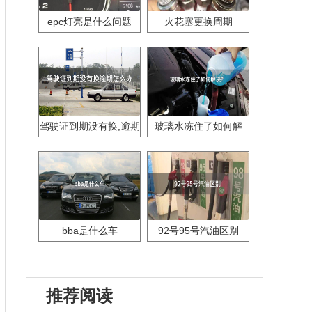
epc灯亮是什么问题
火花塞更换周期
驾驶证到期没有换,逾期
玻璃水冻住了如何解
怎么办??
决？
bba是什么车
92号95号汽油区别
推荐阅读