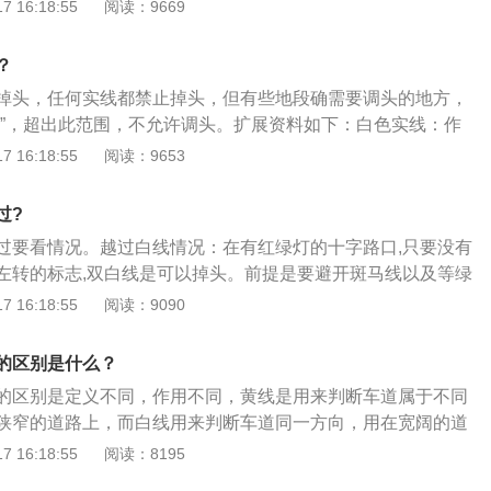
分来回车道。其中黄实线是禁止越线行驶；黄虚线是在对面没
 16:18:55
阅读：9669
车行驶的不同方向，汽车不能跨线行驶。在道路旁边的单黄实
驶存在安全隐患的校车上道路行驶的；14、连续驾驶载货汽车
以在黄虚线转弯或者是掉头。白线：白实线表示同方向行驶，
停车，跨越黄实线都会受到严重的处罚。而白实线则表示同向
休息或者停车休息时间少于20分钟的；15、驾驶机动车在高速
方向车道行驶；白虚线是虚线同方向车道，可以越线到另一同
般是在交通路口和高速路入口和出口。道路旁边的白实线，汽
？
定最低时速的。
根据《道路交通安全违法行为记分管理办法》规定，驾驶机动
掉头，任何实线都禁止掉头，但有些地段确需要调头的地方，
城市快速路上不按规定车道行驶的一次记3分。根据《中华人
志”，超出此范围，不允许调头。扩展资料如下：白色实线：作
安全法》规定，机动车驾驶人违反道路交通安全法律、法规关
，通常施划在交叉路口的交通灯前。不少人开车压线违章被
 16:18:55
阅读：9653
，处警告或者二十元以上二百元以下罚款。本法另有规定的，
是这种标线。单黄实线：作用是禁止双方向车辆越线或压线行
施划于单方向只有一条车道或一条机动车道和一条非机动车
过?
要禁止超车的路段。
过要看情况。越过白线情况：在有红绿灯的十字路口,只要没有
左转的标志,双白线是可以掉头。前提是要避开斑马线以及等绿
停车线掉头。白线是用来区分同方向的不同车道,大家都是一个
 16:18:55
阅读：9090
设于路段中,是用来分隔同向车道,不可以并线,并禁止变换车
就可以并线,并且调换车道。道路上还能看到黄色的线,单、双黄
的区别是什么？
线,黄实线一般设置在道路中央,用来区分开对向行驶车道,行驶
的区别是定义不同，作用不同，黄线是用来判断车道属于不同
属于违法行为。也会出现在道路两侧,表示该位置不能临时停
狭窄的道路上，而白线用来判断车道同一方向，用在宽阔的道
线：双白实线：设于路段中，用以分隔同向车道，并禁止变换
虚线的道路上，在保证安全的前提下可以调转车的方向，而白
 16:18:55
阅读：8195
设于路口者，作为未划设行人穿越道时让路线之停止线；设于
转车的方向。单线、双线的区别是道路宽的用双线，道路窄的
车方向随时间而改变之调拨车道线。白虚线与白实线并列：设