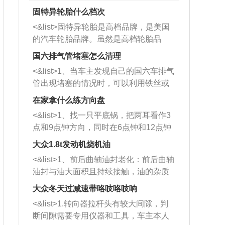
固特异轮胎什么档次
<&list>固特异轮胎是高档品牌，是美国
的汽车轮胎品牌。虽然是高档轮胎品
牌，但是中高低端的轮胎都有生产，这
国六排气管堵塞怎么清理
也是为了更好的开拓市场。
<&list>1、当车主发现自己的国六车排气
管出现堵塞的情况时，可以利用铁丝或
者是细棍，直接将杂物给取出来，如果
在家拿什么练方向盘
堵塞情况比较严重，也可以采取应急措
<&list>1、找一只平底锅，把两耳看作3
施。 <&list>2、直接利用木棍将所有的
点和9点钟方向，同时在6点钟和12点钟
杂物推到排气管里面的位置处，然后将
方向做一个标记。 <&list>2、双手握住
三元催化器拆解开，就可以将堵塞的东
大众1.8t发动机烧机油
平底锅两耳，然后往左打半圈、一圈、
西取出来。但如果是因为积碳过多引起
<&list>1、前后曲轴油封老化：前后曲轴
一圈半的练习，往右同样也要打相同的
的堵塞，就需要将三元催化器泡在草酸
油封与油大面积且持续接触，油的杂质
圈数。 <&list>3、最后强调要反复练
中进行清洗。 <&list>3、也可以利用清
和发动机内持续温度变化使其密封效果
习，这样就可以形成肌肉记忆，在真实
大众冬天过减速带咯吱咯吱响
洗剂对堵塞的情况得到解决，将清洗剂
逐渐减弱，导致渗油或漏油。<&list>2、
驾驶车辆时，不需要记忆也能打好方
放在燃油箱中，与燃油混合后，车辆启
<&list>1.转向器拉杆头有较大间隙，判
活塞间隙过大：积碳会使活塞环与缸体
向。
动时，就可以和汽油一起进入到燃烧
断间隙需要专用仪器和工具，车主本人
的间隙扩大，导致机油流入燃烧室中，