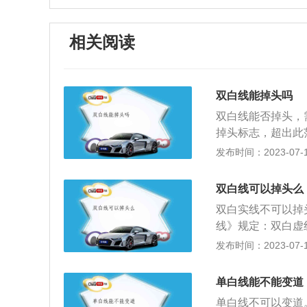
相关阅读
双白线能掉头吗
双白线能否掉头，
掉头标志，超出此
禁止掉头或者禁止
发布时间：2023-07-17
等绿灯亮后才可以
实线设于路段中，
双白线可以掉头么
色虚线可以并线，
双白实线不可以掉
于禁止标线，黄实
线》规定：双白虚
程中压线越线都属
向随时间改变之可
发布时间：2023-07-17
时停车。掉头的限
路交通安全法实施
及在铁路道口、人
标志、标线的地点
允许掉头。汽车在
单白线能不能变道
易发生危险的路段
头，但不允许阻碍
单白线不可以变道