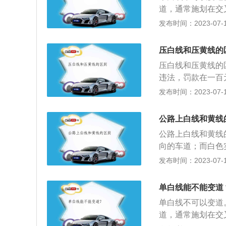
志、标线的地点可
或者二十元以上二
道，通常施划在交
《中华人民共和国
通安全法》规定，
线：（黄色）不准
发布时间：2023-07-17
安全法律、法规关
的，处警告或者二
向左转弯。3、中
本法另有规定的，
根据《道路交通安
车线(白色单实线
压白线和压黄线的
法行为之一，一次
线)：分隔同向行
上载客汽车以外的
压白线和压黄线的
口，车辆转弯应在
五十的；2、驾驶
违法，罚款在一百
实，除了压白色实
车在高速公路、城
款二百元。2、区
发布时间：2023-07-17
到百分之五十的；
右两边的车它的行
驶的；4、驾驶机
行驶的都是同一个
公路上白线和黄线
的道路上逆行的；
法》规定：机动车
公路上白线和黄线
超车或者占用对面
警告或者二十元以
向的车道；而白色
话等妨碍安全驾驶
《道路交通安全违
道还是四车道分为
发布时间：2023-07-17
车、避让行人的；
快速路上不按规定
压到了白线，属于
过最大允许总质量
路、城市快速路以
法，一次性记三分
10、驾驶不按规
单白线能不能变道
的。若是黄色实线
生故障、事故停车
单白线不可以变道
靠和临时停靠；若
定定期进行安全技
道，通常施划在交
停车没有必然联系
道路行驶的；13