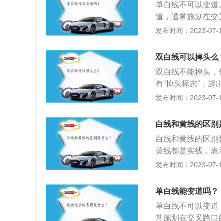
单白线不可以变道
挡拉手刹等待。之
道，通常施划在交
灯的时候挂P档，
1、黄线：黄线用
发布时间：2023-07-17
裂。3、坡道停车
面没车来的情况下
挡再挂P挡。坡道
行驶，不能越线到
双白线可以掉头么
另一同方向车道行
双白线不能掉头，
有“掉头标志”，
止左转弯标记符号
发布时间：2023-07-17
坡、隧道或容易发
止左转弯标记符号
白线和黄线的区别
行人通行。
白线和黄线的区别
黄线都是实线，表
隔线。单黄线可以
发布时间：2023-07-17
候则不允许，实线
线，白线一般为单
单白线能变道吗？
隔线，可以越线行
单白线不可以变道
是说这个路段不允
常施划在交叉路口