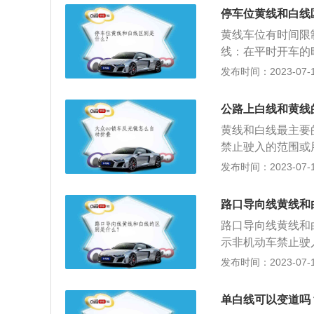
用单线，实线、虚
于路段中，用以分
停车位黄线和白线
跨越（比如超车、
黄线车位有时间限
是双黄线，只要是
线：在平时开车的
情况就不应该越线
线，有的停车位是
发布时间：2023-07-17
况下超车或掉头、
车，黄色的实线停
双黄线一般用于较
以停车，白色的实
侧，那么那侧的车
公路上白线和黄线
被处罚，这些细节
黄线和白线最主要
禁止驶入的范围或
用作导向车道线或
发布时间：2023-07-17
中的注意事项：1
以点火前要先确认
路口导向线黄线和
短，就无需换挡，
路口导向线黄线和
待。之前有一种说
示非机动车禁止驶
档，后面冷不丁地
在路口时，用作导
发布时间：2023-07-17
停车与启动：坡道
车日常行驶中的注
坡道起步，以防溜
能发动，所以点火
单白线可以变道吗
时间如果很短，就