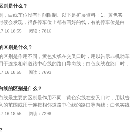
线的区别是实线严禁跨越（比如超车、转弯、掉头)，虚线可以
隔同向车道，白实线侧禁止变换车道或跨越。
区别是什么？
转弯、掉头）。黄线用来区分不同方向的车道、无论单黄线还
制，白线车位没有时间限制。以下是扩展资料：1、黄色实
实线就严禁跨越，比如超车、转弯、掉头等。行车时没有特别
时候会发现，很多停车位上都有画好的线，有的停车位是白
、无论单黄线还是双黄线，只要是虚线就可以在保证安全的情
黄线，如果是在路边上看到有黄线停车位，这种情况不能停
 16:18:55
阅读：7816
单黄线一般用于双向4车道以内（包括自行车道）的道路上，
车要接受扣分处罚。2、白色实线：如果是白色的实线，这可
宽路面、如果双黄线，一条是实线，一条是虚线，虚线在哪一
线可以临时停车，但是不能停留的时间太长，时间久了同样会
辆就可以从此临时跨越，比如超车或转弯。
的区别是什么？
都需要注意。
的区别是作用不同，黄色实线在交叉口时，用以告示非机动车
用于连接相邻道路中心线的路口导向线；白色实线在路口时，
停止线，或用以引导车辆行驶轨迹。以下自动挡汽车日常行驶
 16:18:55
阅读：7693
、启动与停车：自动挡车只有在P挡和N挡状态下才能发动，所
是否挂在P或者N挡。2、等红灯时停车：等红灯的时间如果很
白线的区别是什么？
直接踩着刹车即可。如果等候时间较长，建议挂N挡拉手刹等
白线最主要的区别是作用不同，黄色实线在交叉口时，用以告
法等红灯时间长可以挂P挡，其实不然，如果等红灯的时候挂P
入的范围或用于连接相邻道路中心线的路口导向线；白色实线
来一个追尾，会把变速箱完全顶烂，最轻也要顶裂。3、坡道
向车道线或停止线，或用以引导车辆行驶轨迹。以下自动挡汽
 16:18:55
阅读：7298
上停车，直接挂P挡对变速箱有冲击。建议先挂N挡再挂P挡。
意事项：1、启动与停车：自动挡车只有在P挡和N挡状态下才
车的做法是挂D挡起步、放掉手刹。
前要先确认是否挂在P或者N挡。2、等红灯时停车：等红灯的
？
无需换挡，直接踩着刹车即可。如果等候时间较长，建议挂N