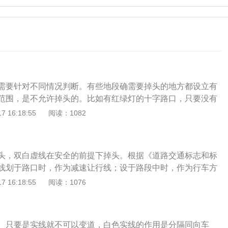
需要针对不同情况判断。有些地段确需要掉头的地方都设立有
范围，是不允许掉头的。比如有红绿灯的十字路口，只要没有
左转的标志，双白线是可以掉头的。前提是要避开斑马线以及
 16:18:55
阅读：1082
越过停车线掉头。白线是用来区分同方向的不同车道，双白色
是用来分隔同向车道的，不可以并线，并禁止变换车道。而白
并且调换车道。道路上还能看到黄色的线，单、双黄实线都属
头，双白虚线在安全的前提下掉头。根据《道路交通标志和标
线一般设置在道路中央，用来区分开对向行驶车道的，行驶过
线划于路口时，作为减速让行线；设于路段中时，作为行车方
于违法行为。有时候也会出现在道路两侧，表示该位置不能临
变车道线。双白实线划于路口时，作为停车让行线。根据《道
 16:18:55
阅读：1076
定：汽车在有禁止掉头或禁止左转弯标记符号、标线的地点以
条例》第四十九条规定：机动车在有禁止掉头或者禁止左转弯
行横道、桥梁、急弯、陡坡、隧道或容易发生危险的路段，不
以及在铁路道口、人行横道、桥梁、急弯、陡坡、隧道或者容
没有禁止掉头或没有禁止左转弯标记符号、标线的地点可以掉
，不得掉头。机动车在没有禁止掉头或者没有禁止左转弯标
正常驾驶的其他车辆和行人通行。双实线调头的会被处警告，
。只要是实线就不可以变道，白色实线的作用是分隔同向车