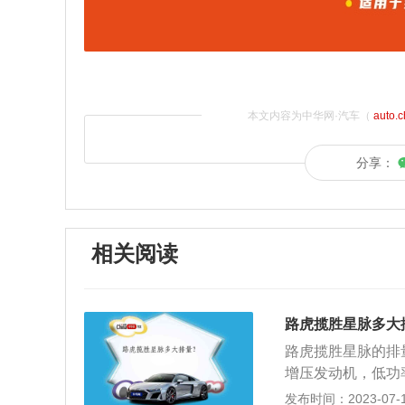
本文内容为中华网·汽车（
auto.
分享：
相关阅读
路虎揽胜星脉多大
路虎揽胜星脉的排量
增压发动机，低功率
以下是相关介绍：定
发布时间：2023-07-17