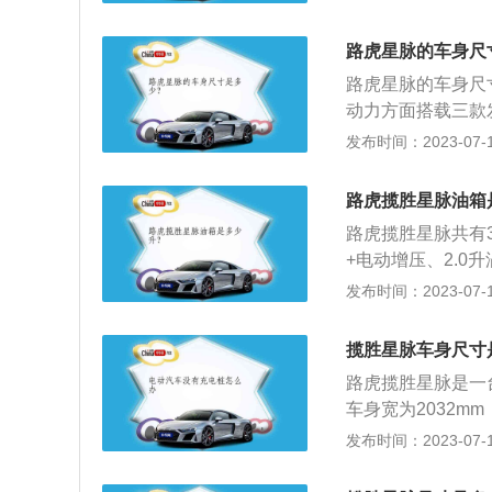
发动机：路虎揽胜星
矩，这款发动机能在
路虎星脉的车身尺
时输出最大扭矩。与
路虎星脉的车身尺寸是
动机：低功率版3.
动力方面搭载三款发
动机搭载了缸内直喷
压发动机、高功率
发布时间：2023-07-17
械增压发动机：高功
配备有上下两块1
矩，这款发动机在6
典的蚌壳式发动机
出最大扭矩。与这
路虎揽胜星脉油箱
用了双叉臂独立悬
路虎揽胜星脉共有3
统，并且使用了多
+电动增压、2.
全系均为前置四驱
发布时间：2023-07-17
如果想了解油箱的
指针靠近E的时就
揽胜星脉车身尺寸
下：放出油箱内的
路虎揽胜星脉是一台
装有空气阀和蒸气
车身宽为2032mm
持完好，以免加油
于揽胜星脉的其他
发布时间：2023-07-17
好，以免在行车时
升涡轮增压发动机，
动机；2、与这三款