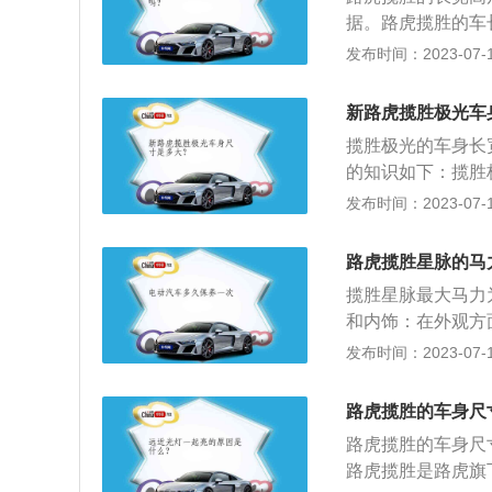
分体式灯体和LED
据。路虎揽胜的车
端突出部位的两垂
发布时间：2023-07-17
辆两侧最外刚性固
承平面之间的距离。
新路虎揽胜极光车
械增压，六个气缸呈
揽胜极光的车身长宽
构为DOHC，最大
的知识如下：揽胜
发行的国家标准《G
型。揽胜极光的配
发布时间：2023-07-17
限制是为相邻车道
四驱系统，极光的
车宽度数据的意义
架。揽胜极光的优
致超车过程中发生
路虎揽胜星脉的马
错的。路虎旗下有
外，国家规定车辆
揽胜星脉最大马力
的脱困能力和越野
和内饰：在外观方
极简设计的理念，
发布时间：2023-07-17
把手都一脉相承。
真皮方向盘、两块
路虎揽胜的车身尺
揽胜星脉的配置：
路虎揽胜的车身尺寸是
调节发动机、变速
路虎揽胜是路虎旗
车辆牵引力与稳定