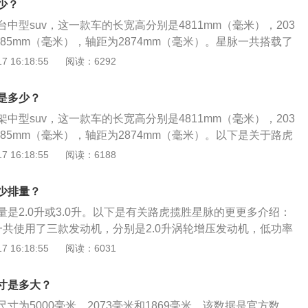
少？
中型suv，这一款车的长宽高分别是4811mm（毫米），203
685mm（毫米），轴距为2874mm（毫米）。星脉一共搭载了
2.0升涡轮增压发动机，低功率版3.0升机械增压发动机，高
 16:18:55
阅读：6292
增压发动机。以下是相关内容介绍：1、2.0升涡轮增压发动机最
，最大扭矩为365牛米，最大功率转速为5500转每分钟，最大扭
是多少？
4500转每分钟。这款发动机搭载了缸内直喷技术，并且使用了铝
中型suv，这一款车的长宽高分别是4811mm（毫米），203
这款发动机匹配的是8速手自一体变速箱。2、低功率版3.0升机
685mm（毫米），轴距为2874mm（毫米）。以下是关于路虎
率为250kw，最大扭矩为450牛米。这款发动机搭载了缸内
绍1、路虎揽胜星脉共使用三款发动机，分别为2.0升涡轮增压
 16:18:55
阅读：6188
用了铝合金缸盖缸体。与这款发动机匹配的是8速手自一体变
.0升机械增压发动机、高功率版3.0升机械增压发动机；2、三
3.0升机械增压发动机最大功率为280kw，最大扭矩为450牛
t变速器；3、路虎揽胜星脉配备了全时四驱系统，且使用多片离
6500转每分钟，最大扭矩转速为3500转每分钟。这款发动机
少排量？
。
术，并且使用了铝合金缸盖缸体。与这款发动机匹配的是8速
是2.0升或3.0升。以下是有关路虎揽胜星脉的更更多介绍：
一共使用了三款发动机，分别是2.0升涡轮增压发动机，低功率
发动机，高功率版3.0升机械增压发动机。2、路虎揽胜星脉是路
 16:18:55
阅读：6031
suv，搭载全时四驱，底盘部分为前麦弗逊式，后多连杆式，
能。3、外观设计上，路虎揽胜星脉稳重大气，前脸设计运用
寸是多大？
，大嘴式U型进气格栅搭配蜂窝状中网，在前大灯设计上采用
寸为5000毫米、2073毫米和1869毫米，该数据是官方数