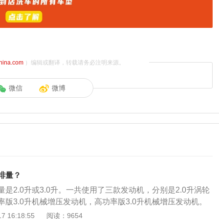
china.com
）编辑或翻译，转载请务必注明来源。
微信
微博
排量？
是2.0升或3.0升。一共使用了三款发动机，分别是2.0升涡轮
版3.0升机械增压发动机，高功率版3.0升机械增压发动机。
位：路虎揽胜星脉路虎旗下的一款中型suv。2.0升涡轮增压
 16:18:55
阅读：9654