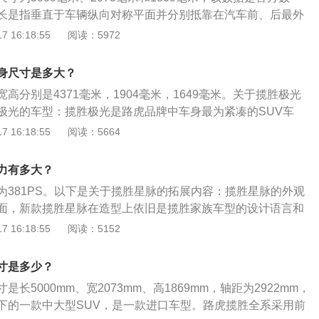
光源。
长是指垂直于车辆纵向对称平面并分别抵靠在汽车前、后最外
直间的距离；车宽是指平行于车辆纵向对称平面并分别抵靠车
 16:18:55
阅读：5972
定突出部位的平面之间的距离；车高是指车辆最高点与车辆支
路虎揽胜搭配3.0TV6发动机，3.0TV6发动机的进气方式为机
身尺寸是多大？
“V”字形排列，每个气缸四个气门。3.0TV6发动机的配气机
高分别是4371毫米，1904毫米，1649毫米。关于揽胜极光
功率转速为6500rpm。国家关于汽车的尺寸有相关规定，根据
极光的车型：揽胜极光是路虎品牌中车身最为紧凑的SUV车
B1589-89》中提到，车辆的总宽不包括后视镜，汽车宽度的
置：搭载了2.0升涡轮增压发动机，9速手自一体变速箱，适时
 16:18:55
阅读：5664
间超车提供充分的侧向净空间。也就是说，在国家标准中，汽
前悬架使用了麦弗逊独立悬架，后悬架使用了多连杆独立悬
在于在超车的时候能提供足够的空间，不会因为宽度太大而导
势：路虎极光属于城市suv，不过这款车的越野能力也是很不
意外事故或者发生道路的标线比汽车的宽度要窄的情况，另
力有多大？
些车型搭载了路虎的全地形管理系统，这个系统可以提高汽车
的总宽不能超过2.5m，以符合相关公共道路的使用需求。
为381PS。以下是关于揽胜星脉的拓展内容：揽胜星脉的外观
性能。
面，新款揽胜星脉在造型上依旧是揽胜家族车型的设计语言和
矩阵式的激光LED大灯、黑色的网状进气格栅以及隐藏式的门
 16:18:55
阅读：5152
在内饰方面，它保留了现款车型的造型和设计。四辐式多功能
10英寸的上下两块触控屏以及旋钮式换挡机构等都得到保留。
寸是多少？
搭载ATRS路虎全地形科技，其全地形反馈适应系统，可通过
长5000mm、宽2073mm、高1869mm，轴距为2922mm，
箱、四驱系统、悬挂系统以及车身稳定控制系统的响应，实现
下的一款中大型SUV，是一款进口车型。路虎揽胜全系采用前
性的最优调配。