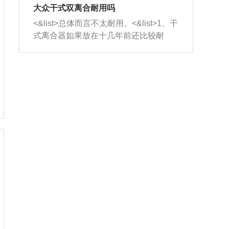
室，最后形成废气排出，就可以让三元
无法制作，需要将车辆送到修理厂或4s
造成烧机油。<&list>3、机油粘度。使用
大众干式双离合耐用吗
催化器得到清洗，排气管堵塞的情况就
店；<&list>2.车辆半轴套管防尘罩破
机油粘度过小的话，同样会有烧机油现
<&list>总体而言不太耐用。<&list>1、干
能够得到解决。
裂，破裂后会出现漏油现象，使半轴磨
象，机油粘度过小具有很好的流动性，
式离合器如果放在十几年前还比较耐
损严重，磨损的半轴容易损坏，产生异
容易窜入到气缸内，参与燃烧。<&list>
用，但是由于现在的汽车发动机动力输
响；<&list>3.稳定器的转向胶套和球头
4、机油量。机油量过多，机油压力过
出越来越高，使得干式离合器散热不足
老化，一般是使用时间过长造成的。解
大，会将部分机油压入气缸内，也会出
的缺陷也逐渐暴露出来。<&list>2、由于
决方法是更换新的质量好的转向橡胶套
现烧机油。<&list>5、机油滤清器堵塞：
干式双离合的工作环境暴露在空气中，
和球头。
会导致进气不畅，使进气压力下降，形
而离合器的散热也是通离合器罩上面的
成负压，使机油在负压的情况下吸入燃
几个小孔来进行散热。但是在行驶过程
烧室引起烧机油。<&list>6、正时齿轮或
中变速箱需要换挡，就不得不使得离合
链条磨损：正时齿轮或链条的磨损会引
器频繁工作。<&list>3、长时间的低速行
起气阀和曲轴的正时不同步。由于轮齿
驶以及过于频繁的启停，导致离合器的
或链条磨损产生的过量侧隙，使得发动
温度不断升高，而低速行驶时空气流动
机的调节无法实现：前一圈的正时和下
效率不高，无法将离合器中的热量有效
一圈可能就不一样。当气阀和活塞的运
的带走，导致离合器内部的温度不断升
动不同步时，会造成过大的机油消耗。
高，加速离合器的磨损。
解决方法：更换正时齿轮或链条。<&list
>7、内垫圈、进风口破裂：新的发动机
设计中，经常采用各种由金属和其他材