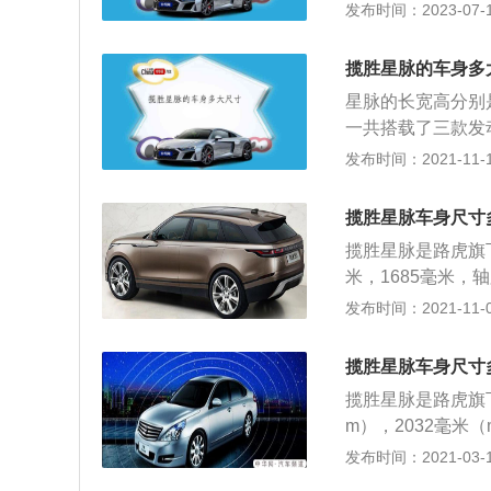
置四驱的驱动方式
发布时间：2023-07-17
是低功率版3.0升
发动机。路虎揽胜
揽胜星脉的车身多
星脉的长宽高分别是
一共搭载了三款发动
发动机，高功率版3
发布时间：2021-11-10
w，最大扭矩为36
到4500转每分
揽胜星脉车身尺寸
体。与这款发动机
揽胜星脉是路虎旗下
最大功率为250k
米，1685毫米，
且使用了铝合金缸
升涡轮增压发动机，
发布时间：2021-11-06
版3.0升机械增压
动机。2.0升涡轮
为6500转每分钟
钟，最大扭矩为36
术，并且使用了铝
揽胜星脉车身尺寸
升机械增压发动机最
星脉这款车的前悬
揽胜星脉是路虎旗下
缸内直喷技术，并
脉的外观设计是非
m），2032毫米
功率为280kw，
脉一共使用的是三款
发布时间：2021-03-19
转速为3500转
增压发动机，高功率
缸体。与这三款发动