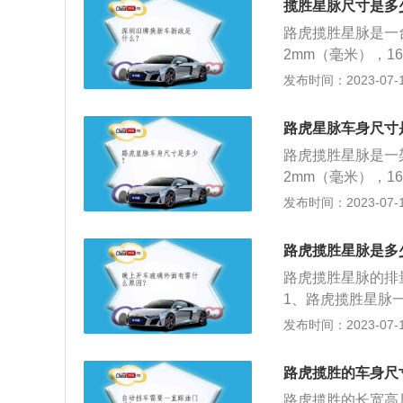
揽胜星脉尺寸是多
路虎揽胜星脉是一台
2mm（毫米），1
三款发动机，分别是
发布时间：2023-07-17
功率版3.0升机械
大功率为184kw
路虎星脉车身尺寸
矩转速为1300到
路虎揽胜星脉是一架
合金缸盖缸体。与
2mm（毫米），1
械增压发动机最大功
星脉配置的具体介
发布时间：2023-07-17
直喷技术，并且使
发动机、低功率版3
速箱。3、高功率版
款发动机匹配8a
米，最大功率转速为
路虎揽胜星脉是多
合器式中央差速器
搭载了缸内直喷技
路虎揽胜星脉的排量
手自一体变速箱。
1、路虎揽胜星脉
版3.0升机械增压
发布时间：2023-07-17
虎旗下的一款中型
具有一定的越野性
路虎揽胜的车身尺
了家族式设计语言
路虎揽胜的长宽高尺