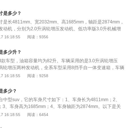
脉的2.0升涡轮增压发动机有250马力和365牛米的最大扭
5500转每分钟时输出最大功率，能在1300到4500转每分钟
寸是多少？
这款发动机匹配的是8at变速箱。低功率版3.0升机械增压发
长4811mm、宽2032mm、高1685mm，轴距是2874mm，
0升机械增压发动机有340马力和450牛米的最大扭矩。这款发
动机，分别为2.0升涡轮增压发动机、低功率版3.0升机械增
技术。与这款发动机匹配的是8at变速箱。高功率版3.0升机
版3.0升机械增压发动机。路虎星脉配备了全液晶仪表盘，同时
 16:18:55
阅读：9356
率版3.0升机械增压发动机有380马力和450牛米的最大扭
0英寸中控屏，内部融合了触控信息娱乐系统，采用揽胜家族经
500转每分钟时可以输出最大功率，在3500转每分钟时可以输
罩、自动开闭式进气格栅、滑动式全景天窗以及悬浮式车顶。
款发动机匹配的是8at变速箱。悬架：路虎揽胜星脉的前悬架使
是多少升？
架，后悬架使用了多连杆独立悬架。这款车搭载了全时四驱系
款车型，油箱容量均为82升。车辆采用的是3.0升涡轮增压
片离合器式中央差速器。
0升涡轮增压两种发动机，全系车型采用8挡手自一体变速箱，车辆
的驱动方式。同级别车中，2021款飞行家油箱容积81升。车主
 16:18:55
阅读：9258
剩余油量，可以观察油表盘右侧的汽油表，上面标注着E、F，
表示快没油了，接近F的时候表示油量充足。油箱的保养方法如
是多少？
积水和垢物，检查油管接头与开关等处有没有渗漏油现象。对
中型suv，它的车身尺寸如下：1、车身长为4811mm；2、
阀的油箱盖，还应检查其通气孔是否畅通。加油口的滤网应保
；3、车身高为1685mm；4、车身轴距为2874mm。以下是关
时杂质进入油箱里，堵塞油路。加油口盖的密封垫圏也应完
介绍：1、路虎揽胜星脉一共使用的是三款发动机，分别是2.0
 16:18:55
阅读：6454
油箱内的油溢出。
低功率版3.0升机械增压发动机，高功率版3.0升机械增压发
发动机匹配的是8at变速器。