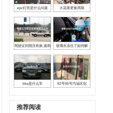
epc灯亮是什么问题
火花塞更换周期
驾驶证到期没有换,逾期
玻璃水冻住了如何解
怎么办??
决？
bba是什么车
92号95号汽油区别
推荐阅读