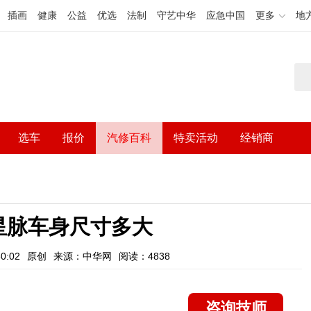
插画
健康
公益
优选
法制
守艺中华
应急中国
更多
地
选车
报价
汽修百科
特卖活动
经销商
星脉车身尺寸多大
0:02
原创
来源：中华网
阅读：4838
咨询技师