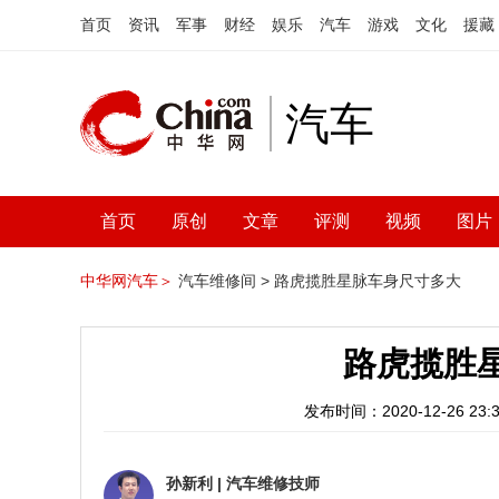
首页
资讯
军事
财经
娱乐
汽车
游戏
文化
援藏
汽车
首页
原创
文章
评测
视频
图片
中华网汽车＞
汽车维修间 >
路虎揽胜星脉车身尺寸多大
路虎揽胜
发布时间：2020-12-26 23:3
孙新利
|
汽车维修技师