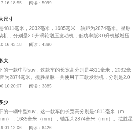
，四驱形式为全时四驱。路虎揽胜一共搭载三款发动机，分别
 16:18:55
阅读：5099
双增压发动机、高功率版3.0升双增压发动机和5.0升v8机械增压
的前悬架为双叉臂式独立悬架，后悬架为多连杆式独立悬架。
大尺寸
4811毫米，2032毫米，1685毫米，轴距为2874毫米。星脉
机，分别是2.0升涡轮增压发动机，低功率版3.0升机械增压
.0升机械增压发动机。2.0升涡轮增压发动机最大功率为184k
 16:43:18
阅读：4380
5牛米，最大功率转速为5500转每分钟，最大扭矩转速为1300
钟。这款发动机搭载了缸内直喷技术，并且使用了铝合金缸盖缸
多大
匹配的是8速手自一体变速箱。低功率版3.0升机械增压发动机
的一款中型suv，这款车的长宽高分别是4811毫米，2032毫
w，最大扭矩为450牛米。这款发动机搭载了缸内直喷技术，并
轴距为2874毫米。揽胜星脉一共使用了三款发动机，分别是2.0
盖缸体。与这款发动机匹配的是8速手自一体变速箱。高功率
低功率版3.0升机械增压发动机，高功率版3.0升机械增压发
 10:20:07
阅读：3885
发动机最大功率为280kw，最大扭矩为450牛米，最大功率转速
增压发动机最大功率为184kw，最大功率转速为5500转每分
，最大扭矩转速为3500转每分钟。这款发动机搭载了缸内直喷技
5牛米，最大扭矩转速为1300到4500转每分钟。低功率版3.0
合金缸盖缸体。与这款发动机匹配的是8速手自一体变速箱。
多少
大功率为250kw，最大扭矩为450牛米，这款发动机搭载了
架使用了双叉臂独立悬架，后悬架使用了多连杆独立悬架。星
的一辆中型suv，这一款车的长宽高分别是4811毫米（m
且使用了铝合金缸盖缸体。高功率版3.0升机械增压发动机最大
常好看的。
（mm），1685毫米（mm），轴距为2874毫米（mm）。揽胜星
最大功率转速为6500转每分钟，最大扭矩为450牛米，最大扭矩
发动机，分别是2.0升涡轮增压发动机，低功率版3.0升机械
 01:12:06
阅读：8426
每分钟。这款发动机搭载了缸内直喷技术，并且使用了铝合金缸盖
版3.0升机械增压发动机。 2.0升涡轮增压发动机最大功率是
机匹配的都是8at变速箱。使用8at变速箱可以提高汽车的换