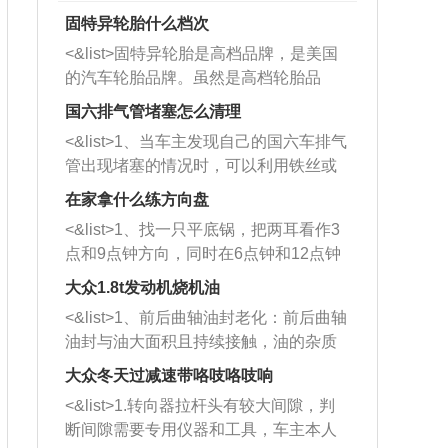
固特异轮胎什么档次
<&list>固特异轮胎是高档品牌，是美国
的汽车轮胎品牌。虽然是高档轮胎品
牌，但是中高低端的轮胎都有生产，这
国六排气管堵塞怎么清理
也是为了更好的开拓市场。
<&list>1、当车主发现自己的国六车排气
管出现堵塞的情况时，可以利用铁丝或
者是细棍，直接将杂物给取出来，如果
在家拿什么练方向盘
堵塞情况比较严重，也可以采取应急措
<&list>1、找一只平底锅，把两耳看作3
施。 <&list>2、直接利用木棍将所有的
点和9点钟方向，同时在6点钟和12点钟
杂物推到排气管里面的位置处，然后将
方向做一个标记。 <&list>2、双手握住
三元催化器拆解开，就可以将堵塞的东
大众1.8t发动机烧机油
平底锅两耳，然后往左打半圈、一圈、
西取出来。但如果是因为积碳过多引起
<&list>1、前后曲轴油封老化：前后曲轴
一圈半的练习，往右同样也要打相同的
的堵塞，就需要将三元催化器泡在草酸
油封与油大面积且持续接触，油的杂质
圈数。 <&list>3、最后强调要反复练
中进行清洗。 <&list>3、也可以利用清
和发动机内持续温度变化使其密封效果
习，这样就可以形成肌肉记忆，在真实
大众冬天过减速带咯吱咯吱响
洗剂对堵塞的情况得到解决，将清洗剂
逐渐减弱，导致渗油或漏油。<&list>2、
驾驶车辆时，不需要记忆也能打好方
放在燃油箱中，与燃油混合后，车辆启
<&list>1.转向器拉杆头有较大间隙，判
活塞间隙过大：积碳会使活塞环与缸体
向。
动时，就可以和汽油一起进入到燃烧
断间隙需要专用仪器和工具，车主本人
的间隙扩大，导致机油流入燃烧室中，