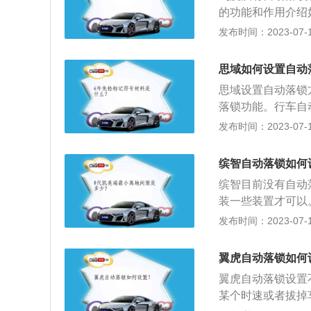
开闭式全景天窗，
的功能和作用介绍
变速器，带来爽快
置，就是当车速达
发布时间：2023-07-17
联系统，实现了缤
慎误开车门，设定
一代ACE高级兼
盗，行车后能够很
现了高水准的碰撞
思域如何设置自动
安全防范作用。而
思域设置自动落锁
懂事的幼儿乘客将
落锁功能。行车自
达到电脑设定的那
发布时间：2023-07-17
动落锁的特点是：
门；3、对车内儿
缤智自动落锁如何
本田汽车旗下推出
缤智目前没有自动
阀，前悬挂系统为
装一些装置才可以
置，就是当车速达
发布时间：2023-07-17
慎误开车门。本田
机，一款是1.5升
翼虎自动落锁如何
用了麦弗逊独立悬
翼虎自动落锁设置
94mm、1772mm
某个时速或者拔掉