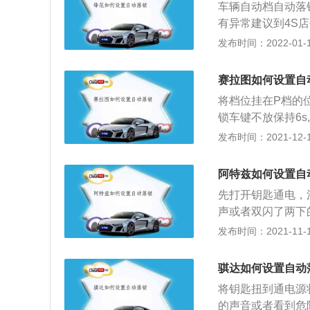
车辆自动档自动落
有异常建议到4S
车并关闭车门后，
发布时间：2022-01-16
需要5分钟。提醒
车上的钥匙。。本
赛拉图如何设置自
的细节也不正常，
将档位挂在P档的
错，并且还配备了
锁车键不放保持6
有些车本身就带有
发布时间：2021-12-15
候更加放心，能够
的驾驶员来说，一
阿特兹如何设置自
忘记自己车辆停放
先打开钥匙通电，
位置。不过也有的
声或者双闪了两下
境比较安静的时候
是防盗，行车后能
发布时间：2021-11-10
看驾驶员的选择了
定的安全防范作用
否通过电脑刷软件
门上的锁止按钮会
骐达如何设置自动
是安全。车上载着
将钥匙扭到通电源
那么这时候，自动
的声音或者看到危