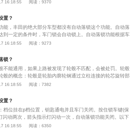
、汽车时速大于每小时20千米后，车门就会自动锁止；2、当汽
 16:18:55
阅读：9370
在车上超过5分钟后，车门就会自动锁止。翼虎是长安福特汽
suv，翼虎分为1.5升涡轮增压版和2.0升涡轮增压版，其中1.
设置？
181匹，2.0升版本最大马力为245匹。在变速箱方面，翼虎全
功能，丰田的绝大部分车型都没有自动落锁这个功能。自动落
一体变速箱。
达到一定的条件时，车门锁会自动锁上。自动落锁功能根据车
件也是不同的，常见的触发条件是车速达到一定的时速，车辆
 16:18:55
阅读：9273
搭载了1.2TCVT动力组合，最大功率85KW，峰值扭矩185N
.8L阿特金森循环发动机和丰田THSII混合动力系统，发动机最
落锁？
值扭矩142NM，电动机峰值功率53KW，峰值扭矩163NM，系
毂不能通用，如果上路被发现了轮毂不匹配，会被处罚。轮毂
KW。悬挂，该车使用的依旧是前麦弗逊式独立悬挂和后双叉臂
轮毂的概念：轮毂是轮胎内廓轮钢通过立柱连接的轮芯旋转部
中心装在轴上的金属部件。轮毂又叫轮圈、钢圈、轱辘、胎
 16:18:55
阅读：7382
、宽度、成型方式、材料不同有非常多的种类。轮毂的分类：
据不同车型的特征和需求，轮毂表面处理工艺也会采取不同的
设置？
分为烤漆和电镀两种。电镀轮毂又分电镀银、水电镀和纯电镀
：档位挂在p档位置，钥匙通电并且车门关闭。按住锁车键(保
示灯闪动两次，箭头指示灯闪动一次，自动落锁功能关闭。以下
：1、途岳的中控台设计依旧采用大众标志性的T字型，中控板
 16:18:55
阅读：6350
物空间，同时面板，饰板线条有错位，给人一种不规则的美