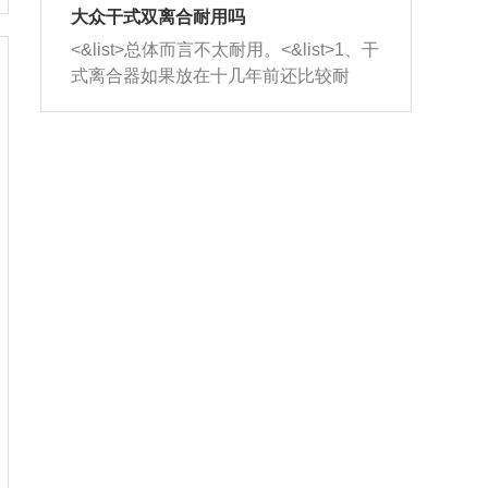
室，最后形成废气排出，就可以让三元
无法制作，需要将车辆送到修理厂或4s
造成烧机油。<&list>3、机油粘度。使用
大众干式双离合耐用吗
催化器得到清洗，排气管堵塞的情况就
店；<&list>2.车辆半轴套管防尘罩破
机油粘度过小的话，同样会有烧机油现
<&list>总体而言不太耐用。<&list>1、干
能够得到解决。
裂，破裂后会出现漏油现象，使半轴磨
象，机油粘度过小具有很好的流动性，
式离合器如果放在十几年前还比较耐
损严重，磨损的半轴容易损坏，产生异
容易窜入到气缸内，参与燃烧。<&list>
用，但是由于现在的汽车发动机动力输
响；<&list>3.稳定器的转向胶套和球头
4、机油量。机油量过多，机油压力过
出越来越高，使得干式离合器散热不足
老化，一般是使用时间过长造成的。解
大，会将部分机油压入气缸内，也会出
的缺陷也逐渐暴露出来。<&list>2、由于
决方法是更换新的质量好的转向橡胶套
现烧机油。<&list>5、机油滤清器堵塞：
干式双离合的工作环境暴露在空气中，
和球头。
会导致进气不畅，使进气压力下降，形
而离合器的散热也是通离合器罩上面的
成负压，使机油在负压的情况下吸入燃
几个小孔来进行散热。但是在行驶过程
烧室引起烧机油。<&list>6、正时齿轮或
中变速箱需要换挡，就不得不使得离合
链条磨损：正时齿轮或链条的磨损会引
器频繁工作。<&list>3、长时间的低速行
起气阀和曲轴的正时不同步。由于轮齿
驶以及过于频繁的启停，导致离合器的
或链条磨损产生的过量侧隙，使得发动
温度不断升高，而低速行驶时空气流动
机的调节无法实现：前一圈的正时和下
效率不高，无法将离合器中的热量有效
一圈可能就不一样。当气阀和活塞的运
的带走，导致离合器内部的温度不断升
动不同步时，会造成过大的机油消耗。
高，加速离合器的磨损。
解决方法：更换正时齿轮或链条。<&list
>7、内垫圈、进风口破裂：新的发动机
设计中，经常采用各种由金属和其他材