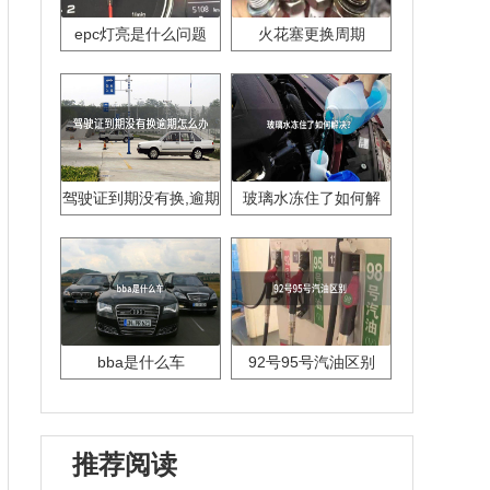
epc灯亮是什么问题
火花塞更换周期
驾驶证到期没有换,逾期
玻璃水冻住了如何解
怎么办??
决？
bba是什么车
92号95号汽油区别
推荐阅读