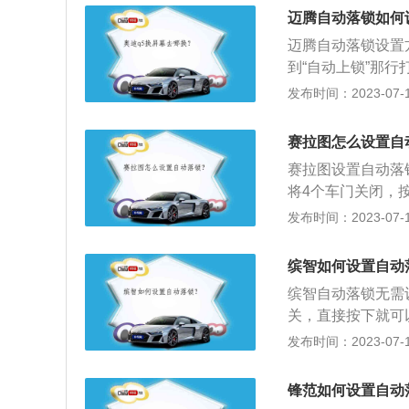
感，很是新颖。2、
迈腾自动落锁如何
发动机有着最大18
迈腾自动落锁设置方
挡积极，几乎感受
到“自动上锁”那
更是标配智能全时
多介绍：1.作用
发布时间：2023-07-17
等红绿灯时被拉门
乘客起到保护作用
赛拉图怎么设置自
行车自动落锁也叫
赛拉图设置自动落
定的那个速度，门
将4个车门关闭，
一个设定值，车锁自
自动落锁开启操作
发布时间：2023-07-17
头警示闪烁1次即
计，但是依然完美
缤智如何设置自动
吸引着人们的目光。
缤智自动落锁无需
米、1485毫米，轴
关，直接按下就可
宽高分别为4328
发布时间：2023-07-17
智搭载了一台自然
米，最大功率为9
锋范如何设置自动
4600转。