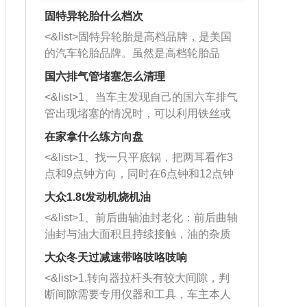
固特异轮胎什么档次
<&list>固特异轮胎是高档品牌，是美国
的汽车轮胎品牌。虽然是高档轮胎品
牌，但是中高低端的轮胎都有生产，这
国六排气管堵塞怎么清理
也是为了更好的开拓市场。
<&list>1、当车主发现自己的国六车排气
管出现堵塞的情况时，可以利用铁丝或
者是细棍，直接将杂物给取出来，如果
在家拿什么练方向盘
堵塞情况比较严重，也可以采取应急措
<&list>1、找一只平底锅，把两耳看作3
施。 <&list>2、直接利用木棍将所有的
点和9点钟方向，同时在6点钟和12点钟
杂物推到排气管里面的位置处，然后将
方向做一个标记。 <&list>2、双手握住
三元催化器拆解开，就可以将堵塞的东
大众1.8t发动机烧机油
平底锅两耳，然后往左打半圈、一圈、
西取出来。但如果是因为积碳过多引起
<&list>1、前后曲轴油封老化：前后曲轴
一圈半的练习，往右同样也要打相同的
的堵塞，就需要将三元催化器泡在草酸
油封与油大面积且持续接触，油的杂质
圈数。 <&list>3、最后强调要反复练
中进行清洗。 <&list>3、也可以利用清
和发动机内持续温度变化使其密封效果
习，这样就可以形成肌肉记忆，在真实
大众冬天过减速带咯吱咯吱响
洗剂对堵塞的情况得到解决，将清洗剂
逐渐减弱，导致渗油或漏油。<&list>2、
驾驶车辆时，不需要记忆也能打好方
放在燃油箱中，与燃油混合后，车辆启
<&list>1.转向器拉杆头有较大间隙，判
活塞间隙过大：积碳会使活塞环与缸体
向。
动时，就可以和汽油一起进入到燃烧
断间隙需要专用仪器和工具，车主本人
的间隙扩大，导致机油流入燃烧室中，