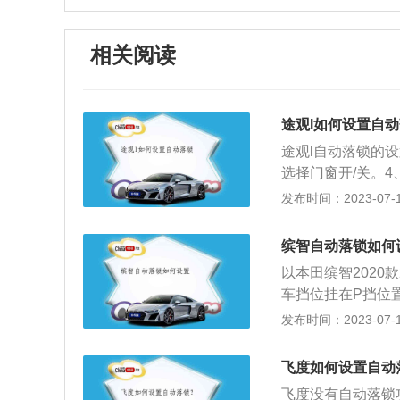
相关阅读
途观l如何设置自
途观l自动落锁的
选择门窗开/关。
功能被激活，当车
发布时间：2023-07-17
的是防盗，可以起
途观l是上汽大众旗下
缤智自动落锁如何
款车采用前置前驱的
以本田缤智2020
最高车速达到每小时
车挡位挂在P挡位
机匹配的是7挡湿
6秒锁车键；仪表盘
发布时间：2023-07-17
前悬架采用麦弗逊
TURBOCVT精英
倒车影像、全速自
2610毫米。搭载
飞度如何设置自动
米，与其匹配的是
飞度没有自动落锁