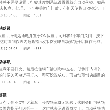
锁并不需要设置，行驶速度到系统设置置就会自动落锁。如果
店去检查、处理。下车并关闭车门后，守护天使将自动锁定。下
守护天使将自动锁定。如果您没有按该键来锁定该锁，则大约
 16:54:05
阅读：4661
过程中会发出防盗号角声。最后，该锁被直接锁定。不要忘记
田市（市）是同类产品中更省油的车型。总体质量稳定，偶尔
动落锁
因此车主可以担心使用汽车的过程。本田锋范的声音效果不
位置，插钥匙通电并置于ON位置，同时将4个车门关闭，按下
AUX接口和USB接口，使车主感到非常方便。
s,这时看到仪表内危险指示灯闪2次即自动落锁开启操作完成。
锁车时喇叭会响一声的设置，而这一声喇叭会让驾驶员停车时
 17:06:08
阅读：4638
确保自己锁上了车，安心的离开，对于听习惯了这个锁车声音
旦没有听到这个声音，就会怀疑自己有没有锁好车。在停车场
动落锁
的位置时，也可以通过这个解锁的声音帮忙找寻车辆的方向和
注意不要打火。然后按住锁车键10秒钟左右。听到车内滴的一
驾驶员觉得落锁开锁的这一声声音很没有必要，在夜间停车环
的时候关闭电源再打火，即可设置成功。而自动落锁功能目的
，这一声声响很吵而且突兀。具体是否一定要有这个功能，要
够很快落锁，防止堵车和等红绿灯时被拉门抢劫，可以起到一
 16:43:18
阅读：4375
。很多车型现在是没有这个落锁喇叭的，可以询问一些4S店能
。当车速超过10km/h的时候，车辆的自动落锁功能就会启动，
刷出来，有的车型也刷不出来。
自动按下将车门自动锁上。自动落锁功能的第一个作用，那就
落锁
儿童的时候，由于儿童天生生性好动，会想触碰车上的按钮，
状态，但不要打火着车，长按锁车键5-10秒，这时会听到落锁
落锁功能就可以发挥作用了。自动落锁对车内有儿童的乘客可
险警告指示灯闪烁一下，这时就表示设置成功了。自动落锁功