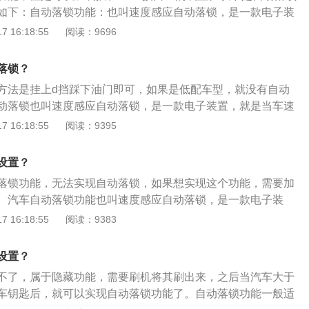
为驾乘者带来舒适的自然采光和多视角景观，轻快顺畅的CVT
如下：自动落锁功能：也叫速度感应自动落锁，是一款电子装
而动力十足的驾驶感受，配备7英寸高精细显示屏的智能屏互
到电脑设定的那个速度，门上的锁止按钮会自动按下，防止不
 16:18:55
阅读：9696
智的数字化娱乐座舱。在安全方面，缤智采用了HONDA全新
值一般为厂方设定。自动落锁的作用：自动落锁功能目的是防
容性车身结构，通过采用高强度钢板材料和骨架结构的强化，实
快落锁，防止堵车和等红绿灯时被拉门抢劫，可以起到一定的
安全性能。
落锁？
且对车内有儿童的乘客起到保护作用，防止汽车在行驶中，未
方法是挂上d挡踩下油门即可，如果是低配车型，就没有自动
车门扳手打开。
动落锁也叫速度感应自动落锁，是一款电子装置，就是当车速
个速度，门上的锁止按钮会自动按下，防止不慎误开车门。自
 16:18:55
阅读：9395
1、防盗，行车后很快落锁；2、防止堵车和等红绿灯时被拉
童起到保护作用，防止在行驶中儿童乘客将车门打开。思域是
设置？
的一款紧凑型轿车，引擎类型为水冷四冲程直列四缸、16气
落锁功能，无法实现自动落锁，如果想实现这个功能，需要加
麦弗逊式独立悬挂，后悬挂系统为多连杆式独立悬挂。
。汽车自动落锁功能也叫速度感应自动落锁，是一款电子装
到电脑设定的速度值时，门上的锁止按钮会自动按下，防止不
 16:18:55
阅读：9383
缤智是本田旗下的一款小型SUV，这款车一共使用了两款发动
自然吸气发动机，另一款是1.5升涡轮增压发动机；其前悬架使
设置？
架，后悬架使用了扭力梁非独立悬架。该车的长宽高分别为42
不了，属于隐藏功能，需要刷机将其刷出来，之后当汽车大于
、1605mm，轴距为2610mm。
车钥匙后，就可以实现自动落锁功能了。自动落锁功能一般适