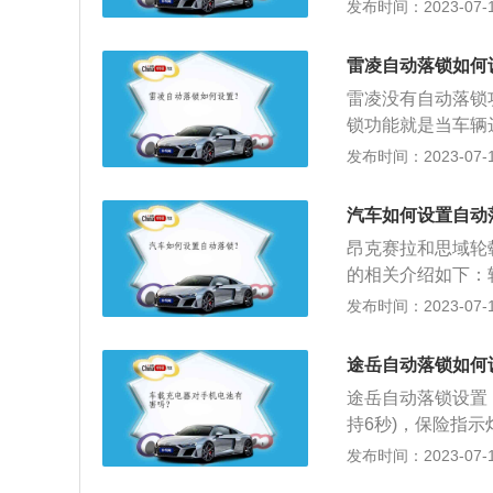
用于两种情景：1
发布时间：2023-07-17
车熄火且车钥匙不
车生产的一款紧凑型
雷凌自动落锁如何
5升版本最大马力为
雷凌没有自动落锁
系搭载了6挡手自
锁功能就是当车辆
型的不同，触发条
发布时间：2023-07-17
就会自动落锁。雷凌
M；双擎车型搭载1
汽车如何设置自动
大功率72KW，峰
昂克赛拉和思域轮
统的综合功率90
的相关介绍如下：
式独立悬挂组合。
分，即支撑轮胎的
发布时间：2023-07-17
铃。轮毂根据直径
轮毂又叫轮圈。根
途岳自动落锁如何
方式，轮毂大致可
途岳自动落锁设置
等类型。
持6秒)，保险指
是途岳的相关资料
发布时间：2023-07-17
上方单独增加了储