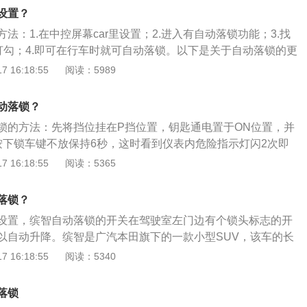
动力方面，途岳搭载了大众的1.4T和2.0T发动机，2.0T版本
设置？
6匹以及320牛米扭矩，匹配7速DSG双离合变速箱，变速箱换
法：1.在中控屏幕car里设置；2.进入有自动落锁功能；3.找
不到任何的顿挫，百公里油耗仅需6L，另外，途岳的2.0T车型
行打勾；4.即可在行车时就可自动落锁。以下是关于自动落锁的更
四驱系统。
：自动落锁功能目的是防盗，行车后能够很快落锁，防止堵车和
 16:18:55
阅读：5989
抢劫，可以起到一定的安全防范作用。优点是对车内有儿童的
，防止汽车在行驶中，未懂事的幼儿乘客将车门扳手打开。2.
动落锁？
速度感应自动落锁：是一款电子装置，就是当车速达到电脑设
锁的方法：先将挡位挂在P挡位置，钥匙通电置于ON位置，并
上的锁止按钮会自动按下，防止不甚误开车门。就是车速到了
按下锁车键不放保持6秒，这时看到仪表内危险指示灯闪2次即
动落下,设定值一般为厂方设定,多为10-20km/h。
完成。如果要关闭自动落锁功能，只需重复以上步骤，看到箭
 16:18:55
阅读：5365
可。外观方面，赛拉图欧风的前脸虽然区别于08款赛拉图的设
的体现了起亚家族的传统特征，时尚的造型和紧凑的车身设计
落锁？
车身尺寸方面，赛拉图的长宽高分别为4602毫米、1725毫
设置，缤智自动落锁的开关在驾驶室左门边有个锁头标志的开
距为2602毫米。
以自动升降。缤智是广汽本田旗下的一款小型SUV，该车的长
毫米、1772毫米、1605毫米，轴距为2610毫米。动力方面，缤
 16:18:55
阅读：5340
吸气发动机，该发动机的最大马力为131匹，最大扭矩为155牛
6千瓦，最大功率转速为每分钟6600转，最大扭矩转速为每分钟
落锁