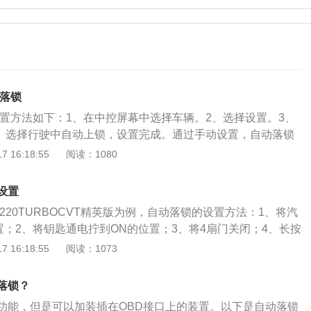
动落锁
设置方法如下：1、在中控屏幕中选择车辆。2、选择设置。3、
4、选择行驶中自动上锁，设置完成。通过手动设置，自动落锁
速达到每小时15公里时，车辆就会自动落锁，自动落锁功能目
 16:18:55
阅读：1080
到一定的安全防范作用，对车内有儿童的乘客起到保护作用。
的中型suv。以途观l2022款330tsi自动两驱智享版为例：这
设置
驱动方式，其搭载了2.0t涡轮增压发动机，最大为186马力，
款220TURBOCVT精英版为例，自动落锁的设置方法：1、将汽
200km/h，最大功率为137kw，最大扭矩为320牛米，与发动
置；2、将钥匙通电拧到ON的位置；3、将4扇门关闭；4、长按
式双离合变速箱，缸盖采用铝合金材质，缸体采用铸铁材质，
内的危险指示灯闪烁2次即可设置完成。本田缤智2020款220
 16:18:55
阅读：1073
式独立悬架，后悬架采用多连杆式独立悬架，配有胎压报警、
版，车身尺寸长4328毫米、宽1772毫米、高1605毫米，轴距为
适应巡航等功能。（数据来源于有驾官网）
了1.5升自然吸气发动机，最大功率是96千瓦，最大扭矩是155牛
落锁？
6挡手动变速箱。（数据来源于百度有驾官网）缤智推出的可
功能，但是可以加装插在OBD接口上的装置。以下是自动落锁